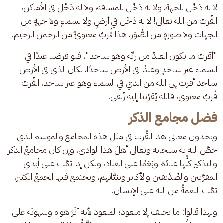
لا له دَخْل للجهة، ولا له دَخْل للمسافة، ولا له دَخْل في الأماكن، 
القُربُ من الله تعالى! لا له دَخْل في أرضٍ ولا لسماءٍ ولا جهةٍ من 
الجهات ولا صورةٍ من الصُّوَر، هذا قُربٌ معنويٌّ من الرحمن الرحيم. 
"أقربُ ما يكون العبدُ من ربِّه وهو ساجد"، فلو فرضنا عبدًا في 
السماء غير ساجدٍ وعبدًا في الأرض ساجدًا، لكان الذي في الأرض 
ساجد أقربَ إلى الله من الذي في السماء وهو غير ساجد، القُربُ 
قُربٌ معنوي، فالله يُقرِّبنا إليه زُلفى.
فضل مجامع الذكر
ويجدون معاني هذا القُرب في مثل هذه المجامع والموسم الذي 
خصَّ الله به سبحانه وتعالى أهلَ هذا الوادي، وإن كان مجامعُ الذكر 
والتذكير كلُّها غنائمَ ونِعَمًا على العباد، ولكن إذا تمَّت على أيدي 
المقرَّبين والصِّدِّيقين والأكابر وبنيَّاتهم، ويجتمع فيها الجمعُ الكثير، 
تمَّت النعمةُ من الله على الإنسان.
ولهذا قالوا: ما يخلف إلا مبعود؛ المبعود لأنه آثَرَ هواه وشهوتَه على 