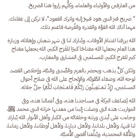
من العارفين والأولياء والعلماء، وكلُّهم زاروا هذا الضريحَ. 
" ضريح قبرَ النبي هود فسِرْ إليه واترك القعود"، لا تركن إلى غفلتك. 
مهما آتاك الله القوَّة والقدرة والفُرصة فاغنم ذلك. 
الله يرزقنا اغتنامَ الأوقات، ويُبارك لنا في شهر شعبان وإهلاله، وزيارة 
هذا العام يجعلها الله مفتاحًا كبيرًا للفَرَج الكبير، الله يجعلها مفتاح 
كبير للفرج الكبير، للمسلمين في المشارق والمغارب.
ولكن كلٌّ يذهب ويحضر بالعزم والصِّدق والنيَّة، وإخلاص القصد 
لوجه الله، وصفاء الطَّويَّة، والإلحاح على الله في صلاح أحوال 
المسلمين، (إِذْ تَسْتَغِيثُونَ رَبَّكُمْ فَاسْتَجَابَ لَكُمْ) جلَّ جلاله.
الله يُضاعف البركةَ في مساجدنا هذه، وفي أعمالنا هذه، وفي 
المواريث هذه التي وصلت إلينا من معدنها خزانة النبي محمد ﷺ، 
وجاءت على أيدي ورثته وخلفائه من الكبار وأهل الأنوار. الله يُبارك 
لنا فيها، ولأهل بلداننا، ولأهل ديارنا، ولأهل أوطاننا، ولأهل زماننا، 
وللأُمَّة المحمدية، ويُبلِّغنا أقصى الأُمنيَّة.