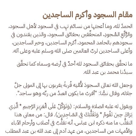
مقام السجود وأكرم الساجدين
الحمدُ لله، وما أعجبَها من نسائمَ تهِب في السجود لأهل السجود، 
والرُّكَّعِ السُّجودِ، المتحقِّقين بحقائق السجود، والذين يقتدون في 
سجودهم بالحامد المحمود، أكرم الساجدين، وخير الساجدين، 
وأعلى الساجدين لربِّ العالمين صلى الله وسلم عليه وعلى آله.
ما تحقَّق بحقائق السجود لله أحدٌ في أرضه وسماه كما تحقَّق 
سيدُنا محمد بن عبد الله. 
وجعل الله تعالى السجودَ لأُمَّتِه قُربةً يقربون بها إلى المولى جلَّ 
جلاله، وقال نبيُّنا: "أقربُ ما يكون العبدُ من ربِّه وهو ساجد".
ويقول له عليه الصلاة والسلام: (وَتَوَكَّلْ عَلَى الْعَزِيزِ الرَّحِيمِ * الَّذِي 
يَرَاكَ حِينَ تَقُومُ * وَتَقَلُّبَكَ فِي السَّاجِدِينَ). قال: من معاني هذا 
التقلُّب ما منه ذكره ابن عباس، أنه تقلُّبٌ في أصلاب وأرحام الآباء 
والأمهات من الساجدين، من عهد آدم إلى عبد الله بن عبد المطلب 