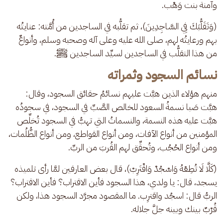
وآمنة بنت وَهْب. 
(وَتَقَلُّبَكَ فِي السَّاجِدِينَ)، ثم تقلُّبه في الساجدين من أُمَّته: عنايتُه 
بهم ورعايتُه لهم، صلى الله عليه وعلى آله وصحبه وسلم، وأنواعٌ 
من هذا التقلُّب في الساجدين لسيِّد الساجدين ﷺ.
نسائم السجود وثمراته
منهم هؤلاء الذين هبَّت عليهم نسائمُ حقائق السجود، وقال: 
هبَّت صَبا نسمةُ السعود للخالص الصَّبِّ في السجود، في سجودُه 
هبَّت عليه هذه النسمة، والنسماتُ التي تهبُّ في السجود تُخلِّص 
المؤمنين من أنواع الآفات، ومن أنواع القواطع، ومن أنواع الظُّلُمات، 
ومن أنواع الحُجُب، وتُحقِّق لهم القُربَ من الربِّ.
(كَلَّا لَا تُطِعْهُ وَاسْجُدْ وَاقْتَرِبْ)، قال بعض العارفين لمَّا رأى تلميذه 
يسجد، قال: يا ولدي، هذا السجود فأين الاقتراب؟ فأين الاقتراب؟ 
الربُّ قال: اسجُد واقترِب. ما المقصود مجرَّد السجود هذا، ولكن 
قُرْبٌ بينك وبينه جلَّ جلاله.