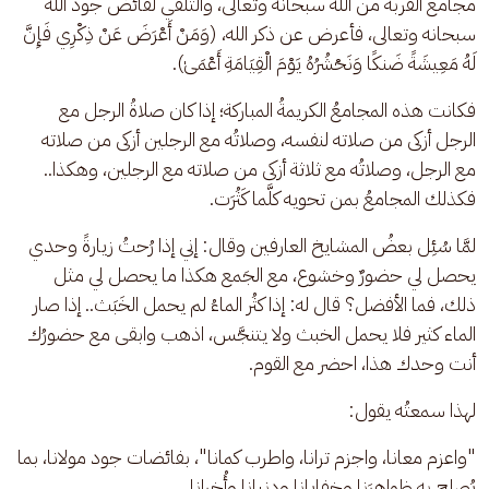
مجامع القُربة من الله سبحانه وتعالى، والتَّلقِّي لفائض جود الله 
سبحانه وتعالى، فأعرض عن ذكر الله، (وَمَنْ أَعْرَضَ عَنْ ذِكْرِي فَإِنَّ 
لَهُ مَعِيشَةً ضَنكًا وَنَحْشُرُهُ يَوْمَ الْقِيَامَةِ أَعْمَىٰ).
فكانت هذه المجامعُ الكريمةُ المباركة؛ إذا كان صلاةُ الرجل مع 
الرجل أزكى من صلاته لنفسه، وصلاتُه مع الرجلين أزكى من صلاته 
مع الرجل، وصلاتُه مع ثلاثة أزكى من صلاته مع الرجلين، وهكذا.. 
فكذلك المجامعُ بمن تحويه كلَّما كَثُرَت.
لمَّا سُئِل بعضُ المشايخ العارفين وقال: إني إذا رُحتُ زيارةً وحدي 
يحصل لي حضورٌ وخشوع، مع الجَمع هكذا ما يحصل لي مثل 
ذلك، فما الأفضل؟ قال له: إذا كثُر الماءُ لم يحمل الخَبَث.. إذا صار 
الماء كثير فلا يحمل الخبث ولا يتنجَّس، اذهب وابقى مع حضورُك 
أنت وحدك هذا، احضر مع القوم.
لهذا سمعتُه يقول: 
"واعزم معانا، واجزم ترانا، واطرب كمانا"، بفائضات جود مولانا، بما 
يُصلِح به ظواهرَنا وخفايانا ودنيانا وأُخرانا.