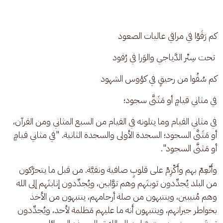
كم رَقَوْا في مراقي عاليات الصعود
 تحت سِتْر الدَّياجي والوَرا في رُقود
كم سُقُوا من رحيقٍ في كؤوس الشهود
في مثاني قيامٍ أو مَثَنَّى سجود؛
في مثاني القيام وما يتلونه في القيام من السبع المثاني ومن القرآن، 
أو مَثَنَّى السجود؛ السجدة الأولى والسجدة الثانية. "في مثاني قيامٍ 
أو مَثنَّى السجود".
وأَنْعِمْ بهم وأَكْرِمْ على قلوبٍ صافية ونقيَّة. من قبل ما يتحرَّكون 
من البلد يُجدِّدون توبتَهم وهم توَّابين، ويُجدِّدون إنابتَهم إلى الله 
وهم مُنيبين، وينتبهون من صلة أرحامهم، ينتبهون من الأخذ 
بخواطر جيرانهم، وينتبهون أَنه ما عليهم مَظلمة لأحد، ويُجدِّدون 