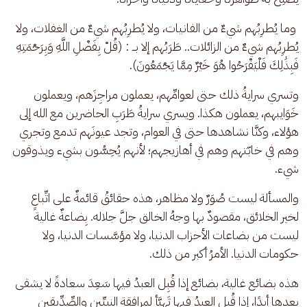
 وما يُطرِبُهم شيءٌ من الفانيات، ولا يُطرِبُهم شيءٌ من الغفلات، ولا 
يُطرِبُهم شيءٌ من الزائلات.. طَرَبُهم إلا بــ : (قُلْ بِفَضْلِ اللَّهِ وَبِرَحْمَتِهِ 
فَبِذَٰلِكَ فَلْيَفْرَحُوا هُوَ خَيْرٌ مِمَّا يَجْمَعُونَ).
وتسري سرايةُ ذلك حتى لعوامِّهم، يعملون مراجِزَهم، ويعملون 
خَوَايبهم، يعملون هكذا. ويسري سرايةُ طَرَبِ الحاضرين مع الله إلى 
هؤلاء، وكنَّا نشاهدها حتى في العوام، وتجد عيونَهم تدمع وتجري 
وهم في خابّتهم وهم في أهازيجهم؛ لأنهم يُحِسُّون بشيء ويذوقون 
شيء.
والمسألة ليست صُوَرٌ ولا مظاهر، هذه حقائقُ قائمةٌ على اتِّباعٍ 
لخير الخلائق، مقصودٌ بها وجهُ الخالق جلَّ جلاله. بِضاعةٌ غالية 
ليست من بضاعات الأحزاب الدنيا، ولا مؤسَّسات الدنيا، ولا 
حكومات الدنيا. الأمرُ أكبر من ذلك. 
هذه بضائع غالية، بضائع إذا قُبِل العبدُ فيها سَعِدَ سعادةً لا يشقى 
بعدها أبدًا، إذا قُبِل العبدُ فيها تَهيَّأ لمرافقة النبيِّين والصِّدِّيقين 