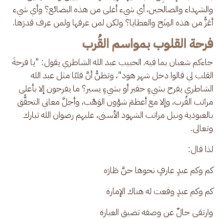
والشهداء والصالحين، أي شيء أغلى من هذه البضائع؟ وأي شيء 
أعَزُّ من هذه المِنَح والعطايا؟ ولكن لمن عرفها ولمن عرف قدرَها.
فرحة القلوب بمواسم القُرب
جاءكم شعبان بما فيه. الحبيب عبد الله الشاطري يقول: "يا فرحةَ 
القلب لي قالوا دخل شهر هود"، وتظنُّ أنَّ قلبًا مثل عبد الله 
الشاطري يفرح بشيءٍ حقير أو بشيءٍ يسير؟ ما يفرحون إلا بأعلى 
مراتب القُرب، وإلا مع أعظمَ شؤون الوَهْب، وأجلَّ معاني التحقُّق 
بالعبودية ونيل مراتب الشهود الأسنى، عليهم رضوان الله تبارك 
وتعالى.
لذا قال: 
كم وكم عبدٍ عارفٍ نحوها حنَّ طَارَه
كم وكم عبدٍ وقعت له هناك الإمارة
وارتقى حالٌ عن وصفه تضيق العبارة