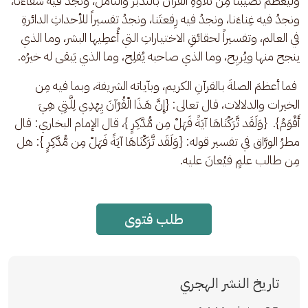
وليعظُم نصيبُنا مِن تلاوةِ القرآن بالتدبُّر والتأمُّل، ونجدُ فيه شفاءَنا، 
ونجدُ فيه غِناءَنا، ونجدُ فيه رِفعتَنا، ونجدُ تفسيراً للأحداثِ الدائرةِ 
في العالم، وتفسيراً لحقائقِ الاختياراتِ التي أُعطِيها البشر، وما الذي 
ينجح منها ويُربِح، وما الذي صاحبه يُفلِح، وما الذي يَبقى له خيرُه.
 فما أعظمَ الصلةَ بالقرآنِ الكريم، وبآياته الشريفة، وبما فيه مِن 
الخيرات والدلالات، قال تعالى: {إِنَّ هَـذَا الْقُرْآنَ يِهْدِي لِلَّتِي هِيَ 
أَقْوَمُ}.  {وَلَقَد تَّرَكْنَاهَا آيَةً فَهَلْ مِن مُّدَّكِرٍ }، قال الإمام البخاري: قال 
مطرُ الورَّاق في تفسير قوله: {وَلَقَد تَّرَكْنَاهَا آيَةً فَهَلْ مِن مُّدَّكِرٍ }: هل 
مِن طالب علمٍ فيُعانَ عليه.
طلب فتوى
تاريخ النشر الهجري