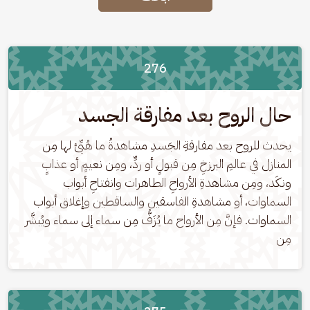
276
حال الروح بعد مفارقة الجسد
يحدث للروح بعد مفارقةِ الجَسدِ مشاهدةُ ما هُيِّئ لها مِن 
المنازل في عالمِ البرزخِ مِن قبولٍ أو ردٍّ، ومِن نعيمٍ أو عذابٍ 
ونكَد، ومِن مشاهدةِ الأرواحِ الطاهرات وانفتاحِ أبواب 
السماوات، أو مشاهدةِ الفاسقين والساقطين وإغلاق أبواب 
السماوات. فإنَّ مِن الأرواح ما يُزَفُّ مِن سماء إلى سماء ويُبشَّر 
مِن