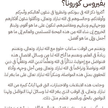
بفيروس كورونا؟
 أكثروا ذكرَ الله في بيوتكم، وانظروا في شئون أهاليكم وأسركم 
وأولادكم، وجالسوهم في الله تبارك وتعالى، وتأمَّلوا شئونَ أفكارهم 
ووجهاتِهم ونياتِهم ومقاصدِهم، لتكونَ على ما هو أقوم، وليتمَّ 
الخروج إن شاء الله مِن هذه المِحنةِ للمسلمين والعالم إلى ما هو 
أجمل وإلى ما هو أفضل.
ونغتنم من الوقت ساعاتِ خلوةٍ مع الله تبارك وتعالى، ونغتنم 
زيادةً في العلم، ونغتنم ما أتاح الله لنا مِن وسائلِ الاتصال هذه 
فنتواصَل مع إخوانِنا، تذاكُراً في الله وتعلُّماً لدينِ الله، وتفقُّهاً في دينِ 
الله، وتواصلاً وتراحُماً في الله تبارك وتعالى ومِن أجلِ وجهِه، وأداءً 
للحقوقِ بمثلِ هذه المواصلة، وشكراً لله تبارك تعالى على ما يسَّر لنا.
 وجاءت هذه الابتلاءات والاختبارات، التي فيها آياتٌ كبيرة من الله 
تبارك وتعالى، في الوقتِ الذي يسَّرَ الله لنا وسائلَ لهذا التواصُل ولهذا 
التواصي بالحقِّ وبالصبر. فنَغنَم مثلَ ذلك.