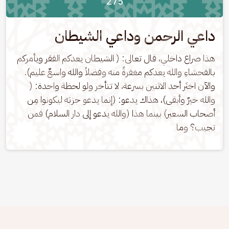
275
داعي الرحمن وداعي الشيطان
هذا صراع داخلي، قال تعالى: ( الشيطان يعدكم الفقر ويأمركم 
بالفحشاءِ والله يعدكم مغفرةً منه وفضلاً والله واسعٌ عليم). 
والآن اختَر أحد الاثنين بسرعة، لا تتأخر ولو لحظة واحدة: ( 
والله خيرٌ وأبقى)، هذاك يدعو: (إنما يدعو حزبَه ليكونوا مِن 
أصحاب السعير) بينما هذا (والله يدعو إلى دار السلام) فمن 
تجيب؟ وما