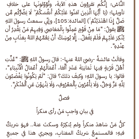
النَّاسُ؛ إنَّكُم تقرؤونَ هذهِ الآيةَ، وتُؤوّلونَها على خلافِ 
تأويلها؛ (يَا أَيُّهَا الَّذِينَ آمَنُوا عَلَيْكُمْ أَنفُسَكُمْ ۖ لَا يَضُرُّكُم مَّن 
ضَلَّ إِذَا اهْتَدَيْتُمْ ۚ) [المائدة:105]، وإنّي سمعتُ رسولَ اللهِ 
ﷺ يقولُ: "مَا مِنْ قَوْمٍ عَمِلُوا بِالْمَعَاصِي وَفِيهِمْ مَنْ يَقْدِرُ أَن 
يُنْكِرَ عَلَيْهِمْ فَلَمْ يَفْعَلْ.. إِلَّا يُوشِكُ أَنْ يَعُمَّهُمُ اللهُ بِعَذَابٍ مِنْ 
عِنْدِهِ".
وقالَتْ عائشةُ -رضيَ اللهُ عنها-: قالَ رسولُ اللهِ ﷺ: "عُذِّبَ 
أَهْلُ قَرْيةٍ فِيهَا ثَمَانِيَةَ عَشَرَ أَلْفا، أَعْمَالُهُمْ أَعْمَالُ الْأَنْبِيَاءِ"، 
قالوا: يا رسولَ اللهِ؛ وكيفَ ذلكَ؟ قالَ: "لَمْ يَكُونُوا يَغْضَبُونَ 
لِلُهِ عَزَّ وَجَلَّ، وَلَا يَأْمُرُونَ بِٱلْمَعْرُوفِ، وَلَا يَنْهَوْنَ عَنِ ٱلْمُنْكَرِ".
فصلٌ
في بيانِ واجبٍ مَنْ رأى منكراً 
كلُّ مَنْ شاهدَ منكراً ولم يُنكِرْهُ وسكتَ عنهُ.. فهوَ شريكٌ 
فيهِ؛ فالمستمعُ شريكُ المغتابِ، ويجري هذا في جميعِ 