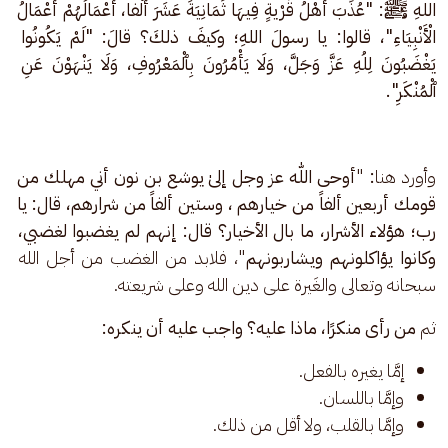
اللهِ ﷺ: "عُذِّبَ أَهْلُ قَرْيةٍ فِيهَا ثَمَانِيَةَ عَشَرَ أَلْفا، أَعْمَالُهُمْ أَعْمَالُ 
الْأَنْبِيَاءِ"، قالوا: يا رسولَ اللهِ؛ وكيفَ ذلكَ؟ قالَ: "لَمْ يَكُونُوا 
يَغْضَبُونَ لِلُهِ عَزَّ وَجَلَّ، وَلَا يَأْمُرُونَ بِٱلْمَعْرُوفِ، وَلَا يَنْهَوْنَ عَنِ 
ٱلْمُنْكَرِ".
وأورد هنا
:
 "
أوحى اللّٰه عز وجل إلىٰ يوشع بن نون أني مهلك من 
قومك أربعين ألفاً من خيارهم ، وستين ألفاً من شرارهم، قال: يا 
رب؛ هؤلاء الأشرار، ما بال الأخيار؟ قال: إنهم لم يغضبوا لغضبي، 
وكانوا يؤاكلونهم ويشاربونهم
"، فلابد من الغضب من أجل الله 
سبحانه وتعالى والغَيرة على دين الله وعلى شريعته.
ثم 
من رأى منكرًا، ماذا عليه؟ واجب عليه أن ينكره:
إمَّا يغيره بالفعل.
وإمَّا باللسان.
وإمَّا بالقلب، ولا أقل من ذلك.