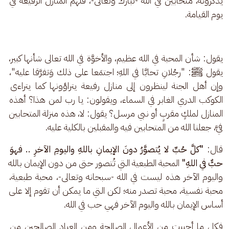
يذكرونه، متحابين في الله -تبارك وتعالى-، فلهم المنازل الرفيعة في 
يوم القيامة.
يقول: شأن المحبة في الله عظيم، والأخوَّة في الله تعالى شأنها كبير، 
يقول ﷺ: "رجُلانِ تحابَّا في اللهِ؛ اجتمَعا على ذلك وَتفرَّقا عليه"، 
وإن أهل الجنة لينظرون إلى منازل رفيعة يتراؤونها كما يتراءى 
الكوكب الدري الغابر في السماء، ويقولون: يا رب لمن هذا؟ أهذه 
المنازل لملكٍ مقربٍ أو نبي مرسل؟ يقول: لا، هذه منزلة المتحابين 
فيَّ، جعلنا الله من المتحابين فيه والمقبلين بالكلية عليه.
قال: 
"كلَّ حُبِّ لا يُتصوَّرُ دونَ الإيمانِ باللهِ واليومِ الآخرِ .. فهوَ 
حبٌّ في اللهِ"
 المحبة الطبعية التي تُتصور حتى من دون الإيمان بالله 
واليوم الآخر هذه ليست في الله -سبحانه وتعالى-، محبة طبعية، 
محبة نفسية، محبة تصدر منه؛ لكن التي ما يمكن أن تقوم إلا على 
أساس الإيمان بالله واليوم الآخر فهي حب في الله.
فكل ما أحببت من الأعمال الصالحة ومن العباد الصالحين من 