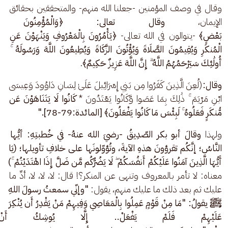
وقال في وصف المؤمنين -جعلنا الله منهم- والمتحققين بحقائق 
الإيمان، 
وقال تعالى: ﴿وَالْمُؤْمِنُونَ وَالْم
بَعْضٍ﴾
 -يتوالون في الله تعالى- 
﴿يَأْمُرُونَ بِالْمَعْرُوفِ وَيَنْهَوْنَ عَنِ 
الْمُنكَرِ وَيُقِيمُونَ الصَّلَاةَ وَيُؤْتُونَ الزَّكَاةَ وَيُطِيعُونَ اللَّهَ وَرَسُولَهُ ۚ 
أُولَٰئِكَ سَيَرْحَمُهُمُ اللَّهُ ۗ إِنَّ اللَّهَ عَزِيزٌ حَكِيمٌ﴾
.
وقال:
(لُعِنَ الَّذِينَ كَفَرُوا مِن بَنِي إِسْرَائِيلَ عَلَىٰ لِسَانِ دَاوُودَ وَعِيسَى 
ابْنِ مَرْيَمَ ۚ ذَٰلِكَ بِمَا عَصَوا وَّكَانُوا يَعْتَدُونَ * 
كَانُوا لَا يَتَنَاهَوْنَ عَن 
مُّنكَرٍ فَعَلُوهُ ۚ لَبِئْسَ مَا كَانُوا يَفْعَلُونَ﴾ [المائدة:79-78]."
ولهذا 
وقالَ أبو بكر الصّدِيقُ -رضيَ الله عنهُ- في خُطبتِهِ: أيُّها 
النَّاسُ؛ إنَّكُم تقرؤونَ هذهِ الآيةَ، وتُؤوّلونَها على خلافِ تأويلها؛ (يَا 
أَيُّهَا الَّذِينَ آمَنُوا عَلَيْكُمْ أَنفُسَكُمْ ۖ لَا يَضُرُّكُم مَّن ضَلَّ إِذَا اهْتَدَيْتُمْ ۚ)
معناه: لا تأمر بالمعروف وتنهى عن المنكر؟! قال: لا، لا، لا، أدِّ ما 
عليك ثم بعد ذلك ما عليك منهم، يقول: 
"وإنّي سمعتُ رسولَ اللهِ 
ﷺ يقولُ: "مَا مِنْ قَوْمٍ عَمِلُوا بِالْمَعَاصِي وَفِيهِمْ مَنْ يَقْدِرُ أَن يُنْكِرَ 
عَلَيْهِمْ فَلَمْ يَفْعَلْ.. إِلَّا يُوشِكُ أَن