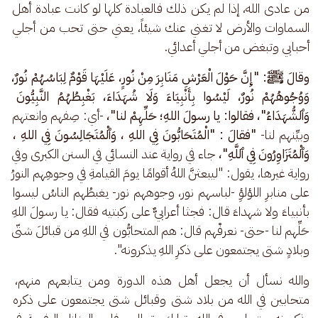
من عادى الله، إذا لم يكن ذلك فالعبادة كلها لو كانت عبادة أهل 
السماوات والأرض لا تغني عنك شيئاً، يعني حتى تحب من أجلي 
أحبابي وتبغض من أجلي أعدائي.
وقالَ ﷺ: "إِنَّ حَوْلَ الْعَرْشِ مَنَابِرَ مِنْ نُورٍ، عَلَيْهَا قَوْمٌ لِبَاسُهُمْ نُورٌ، 
وَوُجُوهُهُمْ نُورٌ، لَيْسُوا بِأَنْبِيَاءَ وَلَا شُهَدَاءَ، بَغْبِطُهُمُ النَّبِيُّونَ 
وَٱلشُّهَدَاءُ"، فقالوا: يا رسولَ اللهِ؛ حَلِّهِمْ لنا"،
 -أي: صِفهم وانعتهم 
وبيِّنهم لنا-
 "فقالَ : "الْمُتَحَابُّونَ فِي اللهِ ، وَٱلْمُتَجَالِسُونَ فِي اللهِ ، 
وَٱلْمُتَزَاوِرُونَ فِي ٱللَّهِ"، 
جاء في رواية عند النسائي في السنن الكبرى وفي 
رواية غيرها، يقول: "ليبعثنَّ اللهُ أقوامًا يومَ القيامةِ في وجوهِهم النورُ 
على منابرِ اللؤلؤِ -لباسهم نور، وجوههم نور- يغبطُهم الناسُ ليسوا 
بأنبياءَ ولا شهداءَ قال: فجثا أعرابيٌّ على ركبتيه فقال: يا رسولَ اللهِ 
حَلِّهم لنا -حتى- نعرفْهم قال: هم المتحابُّون في اللهِ من قبائلَ شتّى 
وبلادٍ شتى يجتمعون على ذكرِ اللهِ يذكرونه".
والله نسأل أن يجعل أهل هذه الدورة ومن يتابعهم منهم، 
متحابين في الله من بلاد شتى وقبائل شتى يجتمعون على ذكره 