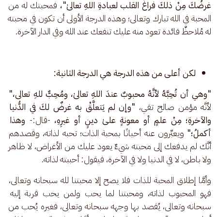
غرضُكَ مِنْ ذلكَ فراغَ القلب لعبادةِ اللهِ تعالىٰ"، 
فمحبتك له من 
المحبة في الله تبارك وتعالى؛ وهذه الدرجة الأولى أن تكون في محبته 
له مُلاحظٌ فائدة تعود منه عليك تنفعك عند الله وفي الدار الآخرة.
لكن أعلى من هذه الدرجة هي الدرجة الثانية:
"وهي أن تُحِبَّهُ لأنَّهُ محبوبٌ عندَ اللهِ تعالىٰ، ومُحِبٌّ للهِ تعالى،"
لأنَّه مؤمن صالح تقي، 
"وإن لم يَتعلَّقْ به غرضٌ لكَ في الدُّنيا 
والآخرةِ؛ مِنْ علمٍ أو معونةٍ علىٰ دينٍ أو غيرِهِ، 
-قال:- 
وهذا 
أكملُ؛"
 ويعبِّرون عنه أحيانًا بمحبة الذات؛ تحبه لذاته، وقصدهم 
أنَّك لم يدفعك إلى محبته شيءٌ يعود عليك من الأغراض، لا ظاهر 
ولا باطن، لا في الدنيا ولا في الآخرة، فيقول: أحببته لذاته.
وأمَّا إطلاق المحبة للذات فلا يصح إلا محبتنا لله سبحانه وتعالى، 
فهو المحبوب لذاته، ومحبتنا لما يحب ولمن يحب قربة إليه 
سبحانه وتعالى، يُقصد بها وجهه سبحانه وتعالى، فغيره يُحب من 