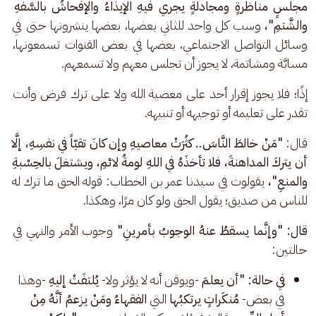
مجلسٍ مناظرةٍ ومجادلةٍ يجري فيهِ الإيذاءُ والإفحاشُ بالسَّفهِ 
والشَّتمِ"، 
وسب كل واحد للثاني بعضها، بعضها ينشرونها حتى في 
وسائل التواصل الاجتماعي، بعضها في بعض القنوات تسمعونها، 
مسابَّة ومشاتمة، لا يجوز أن تجلس معهم ولا تسمعهم.
إذًا؛ فلا يجوز إقرار أحد على معصية الله ولا على ترك فرض وأنت 
تقدر على تعليمه أو توجيهه أو تنبيهه.
قال: 
"مَنْ خالطَ النَّاسَ.. كثُرَتْ معاصيهِ وإن كانَ تقيّاً في نفسِهِ، إلَّا 
أن يتركَ المداهنةَ، فلا تأخذَهُ في اللهِ لومةُ لائمِ، ويشتغلَ بالحِسْبةِ 
والمنعِ"، 
يقولوت في سيدنا عمر بن الخطاب: قوله الحق ما ترك له 
للناس من صديق؛ يقول الحق ولو كان مرًا، وهكذا.
قال: "وإنَّما يسقطُ عنهُ الوجوبُ بأمرينِ" 
وجوب الأمر والنهي في 
حالتين:
في حالة: "أن يعلمَ
-ويوقن أنه لا يؤثر ولا-
يُلتفَتْ إليهِ
-وهذا
في بعض-
مُنكَراتٍ يرتكبُها
التي
الفقهاءُ ومَنْ يزعمُ أنَّهُ مِنْ