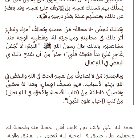
يَسلُكَ بهم مَسلكَ نفسِهِ، بل يُؤثرَهُم علىٰ نفسِهِ، وقد يقصُرُ 
عن ذلكَ، وفضلُهُم عندَهُ بقدْرِ درجتِهِ وقُوَّتِه.
وكذلكَ يُبغِضُ -لا محالةَ- مَنْ يعصيهِ ويُخالِفُ أمرَهُ، ويُظهِرُ 
أثرَ ذلكَ في مجانبتِهِ ومهاجرتِهِ لهُ، وتقطيبِهِ الوجهَ عندَ 
مشاهدتِهِ، ولذلكَ قالَ رسولُ اللهِ ﷺ: "اللَّهُمَّ؛ لَا تَجْعَلْ 
لِفَاجِرٍ عَلَيَّ يَداً فَيُحِبَّهُ قَلْبِي"؛ حذراً مِنْ أن يقدحَ ذلكَ في 
البغضِ في اللهِ تعالىٰ .
وبالجملةِ: مَنْ لا يُصادِفُ مِنْ نفسِهِ الحبَّ في اللهِ والبغضَ في 
اللهِ بهٰذهِ الأسبابِ.. فهوَ ضعيفُ الإيمانِ، وهذا لهُ تحقيقٌ 
وتفصيلٌ؛ فاطلبْهُ مِنْ (كتابِ الصُّحبةِ والأُخوَّةِ في اللهِ تعالىٰ) 
مِنْ كتبِ (إحياءِ علومِ الدِّينِ)".
الحمد لله الذي يؤلف بين قلوب أهل المحبة منه والمحبة له، 
ويجعلهم على صدقٍ في الوجهة إليه يُفضي إلى العشق والوله، 