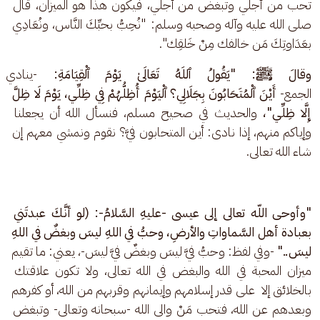
تحب من أجلي وتبغض من أجلي، فيكون هذا هو الميزان، قال 
صلى الله عليه وآله وصحبه وسلم: "نُحِبُّ بحبِّكَ النَّاس، ونُعَادِي 
بعَدَاوتِكَ مَن خالفك مِنْ خَلقِك".
وقالَ ﷺ: "يَقُولُ ٱللَهُ تَعَالَىٰ يَوْمَ ٱلْقِيَامَةِ: 
-ينادي 
الجمع- 
أَيْنَ ٱلْمُتَحَابُونَ بِجَلَالِي؟ ٱلْيَوْمَ أُظِلُّهُمْ فِي ظِلِّي، يَوْمَ لَا ظِلَّ 
إِلَّا ظِلِّي"، 
والحديث في صحيح مسلم، فنسأل الله أن يجعلنا 
وإياكم منهم، إذا نادى: أين المتحابون فيَّ؟ نقوم ونمشي معهم إن 
شاء الله تعالى.
"وأوحى اللّه تعالى إلى عيسى -عليهِ السَّلامُ-: (لو أنَّكَ عبدتَني 
بعبادة أهل السَّماواتِ والأرضِ، وحبُّ في اللهِ ليسَ وبغضٌ في اللهِ 
ليسَ.." 
-وفي لفظ: وحبُّ فيَّ ليسَ وبغضٌ فيَّ ليسَ-، يعني: ما تقيم 
ميزان المحبة في الله والبغض في الله تعالى، ولا تكون علاقتك 
بالخلائق إلا  على قدر إسلامهم وإيمانهم وقربهم من الله، أو كفرهم 
وبعدهم عن الله، فتحب مَنْ والى الله -سبحانه وتعالى- وتبغض 