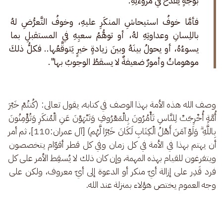
بوجهٍ يقدحُ في مروءتِهِ.
فأمَّا خوفُ استيحاشِ المنكَرِ عليهِ، وخوفُ التَّعرُّضِ لهُ 
باللِسانِ وعداوتِهِ لهُ، أو توهُّمُ سعيِهِ في المستقبلِ بما 
يسوءُهُ، أو يحولُ بينَهُ وبينَ زيادةٍ خيرٍ يَتوقَّعُها.. فكلُّ ذلكَ 
موهوماتُ وأمورٌ ضعيفةٌ لا يسقطُ الوجوبُ بها".
وصف الله هذه الأمة بهذا الوصف في كتابه، يقول تعالى: (كُنتُمْ خَيْرَ 
أُمَّةٍ أُخْرِجَتْ لِلنَّاسِ تَأْمُرُونَ بِالْمَعْرُوفِ وَتَنْهَوْنَ عَنِ الْمُنكَرِ وَتُؤْمِنُونَ 
بِاللَّهِ ۗ وَلَوْ آمَنَ أَهْلُ الْكِتَابِ لَكَانَ خَيْرًا لَّهُم) [آل عمران:110]، ثم أمر 
أن يهتم بهذا في الأمة في كل زمان وفي كل قطر أقوّام يتخصصون 
ويتفرغون للقيام بهذه المهمة، وإن كان ذلك لا يُسقِط الأمر على كل 
فرد قَدِر على إزالة أيّ منكر أو الدعوة إلى أيّ معروف، ولكن على 
وجه العموم يختص هؤلاء بمنزلة عند الله.