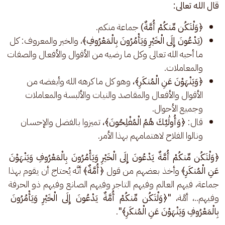
قال الله تعالى: 
﴿وَلْتَكُن مِّنكُمْ أُمَّةٌ)
جماعة منكم.
(يَدْعُونَ إِلَى الْخَيْرِ وَيَأْمُرُونَ بِالْمَعْرُوفِ﴾
، والخير والمعروف: كل
ما أحبه الله تعالى وكل ما رضيه من الأقوال والأفعال والصفات
والمعاملات.
﴿وَيَنْهَوْنَ عَنِ الْمُنكَرِ﴾،
وهو كل ما كرهه الله وأبغضه من
الأقوال والأفعال والمقاصد والنيات والألبسة والمعاملات
وجميع الأحوال.
قال:
﴿وَأُولَٰئِكَ هُمُ الْمُفْلِحُونَ﴾،
تميزوا بالفضل والإحسان
ونالوا الفلاح لاهتمامهم بهذا الأمر.
﴿وَلْتَكُن مِّنكُمْ أُمَّةٌ يَدْعُونَ إِلَى الْخَيْرِ وَيَأْمُرُونَ بِالْمَعْرُوفِ وَيَنْهَوْنَ 
عَنِ الْمُنكَرِ﴾ 
وأخذ بعضهم من قول 
﴿أُمَّةٌ﴾
 أنَّه يُحتاج أن يقوم بهذا 
جماعة، فيهم العالم وفيهم التاجر وفيهم الصانع وفيهم ذو الحرفة 
وفيهم..، أمَّة، 
"﴿وَلْتَكُن مِّنكُمْ أُمَّةٌ يَدْعُونَ إِلَى الْخَيْرِ وَيَأْمُرُونَ 
بِالْمَعْرُوفِ وَيَنْهَوْنَ عَنِ الْمُنكَرِ﴾"
.