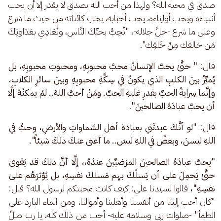
صدق في محبة الله؟ ولهذا من أحب الله بصدق لا يقدر إلا أن يحب 
أنبياءه ويحب أولياءه، يحب أحبابه، يحب كائناته من حيث ما شرع 
وعلى ما شرع -جلَّ جلاله-، "نُحِبُّ بحبِّكَ النَّاس، ونُعَادِي بعَدَاوتِكَ 
مَن خالفك مِنْ خَلقِك".
قال: 
" حتَّىٰ يحبَّ الإنسانُ محبَّ محبوبِهِ، ومحبوبَ محبوبِهِ، بل 
يُميِّزُ بينَ الكلبِ الذي يكونُ في سِكَّةِ محبوبِهِ وبينَ سائرِ الكلابِ، 
وإنَّما سِرايةُ الحبِّ بقدرِ غلبةِ الحبِّ. ومَنْ أحبَّ اللهَ.. لمْ يمكنْهُ إلَّا 
أن يحبَّ عبادَهُ الصالحينَ"
. 
قال: "
لو أنَّكَ عبدتَني بعبادة أهل السَّماواتِ والأرضِ، وحبُّ في 
اللهِ ليسنَ، وبغضٌ في اللهِ ليسَ.. ما أغنى عنكَ ذلكَ شيئاً".
"يحبَّ عبادَهُ الصالحينَ المرَضيِّينَ عندَهُ،، إلَّا أنَّ ذلكَ قد يَقوىٰ 
حتَّىٰ يَحمِلَ على أن يَسلُكَ بهم مَسلكَ نفسِهِ، بل يُؤثرَهُم علىٰ 
نفسِهِ"،
 قالوا لسيدنا علي: كيف كانت محبتكم لرسول الله؟ قال: 
"كان أحب إلينا من أنفسنا وأهلينا وأموالنا، ومن الماء البارد على 
الظمأ" -صلوات ربي وسلامه عليه- أحب من ذلك كله، يا رب صلِّ 