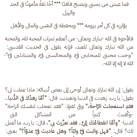
فما عيش من يمسي ويصبح فاقدًا *** أخًا ثقةً مأمونًا في الجد 
والهزل
يؤازره في كل أمر يرومه *** ويحفظه في النفس والمال والأهل
فالأخوة في الله -تبارك وتعالى- من أعظم ثمرات المحبة لله، والمحبة 
من الله تبارك وتعالى للعبد، فإنه يقول في الحديث القدسي: 
"وجبت محبتي للمتحابين فيَّ، والمتجالسين فيَّ، والمتباذلين فيَّ"-
الله لا إله إلا الله-.
يقول: إن الله تبارك وتعالى أوحى إلى بعض أنبيائه: ماذا عملت لي؟ 
يقول: يا رب، زهدت في الدنيا وتعبدت. قال: 
"أمَّا زهدُكَ في الدُّنيا.. 
فقدِ استعجلتَ الرَّاحةَ،" 
وفي لفظٍ: "فقد تعجلت لنفسك الراحة" 
-وكُفيتَ كثيراً من المشاكل الت
الدنيا- 
"وأمَّا انقطاعُكَ إليَّ.. فقد تعزَّزتَ بي"، 
قال: يا رب، ما أعمل 
لك؟ قال: 
"فهل واليتَ فيَّ وليّاً؟ وهل عاديتَ فيَّ عدوّاً؟"
 يعني: 