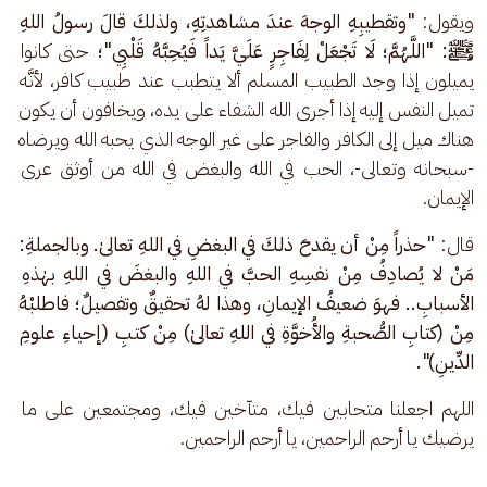
ويقول: 
"وتقطيبِهِ الوجهَ عندَ مشاهدتِهِ، ولذلكَ قالَ رسولُ اللهِ 
ﷺ: "اللَّهُمَّ؛ لَا تَجْعَلْ لِفَاجِرٍ عَلَيَّ يَداً فَيُحِبَّهُ قَلْبِي"؛ 
حتى كانوا 
يميلون إذا وجد الطبيب المسلم ألا يتطبب عند طبيب كافر، لأنَّه 
تميل النفس إليه إذا أجرى الله الشفاء على يده، ويخافون أن يكون 
هناك ميل إلى الكافر والفاجر على غير الوجه الذي يحبه الله ويرضاه 
-سبحانه وتعالى-، الحب في الله والبغض في الله من أوثق عرى 
الإيمان.
قال: 
"حذراً مِنْ أن يقدحَ ذلكَ في البغضِ في اللهِ تعالىٰ. وبالجملةِ: 
مَنْ لا يُصادِفُ مِنْ نفسِهِ الحبَّ في اللهِ والبغضَ في اللهِ بهٰذهِ 
الأسبابِ.. فهوَ ضعيفُ الإيمانِ، وهذا لهُ تحقيقٌ وتفصيلٌ؛ فاطلبْهُ 
مِنْ (كتابِ الصُّحبةِ والأُخوَّةِ في اللهِ تعالىٰ) مِنْ كتبِ (إحياءِ علومِ 
الدِّينِ)".
اللهم اجعلنا متحابين فيك، متآخين فيك، ومجتمعين على ما 
يرضيك يا أرحم الراحمين، يا أرحم الراحمين.