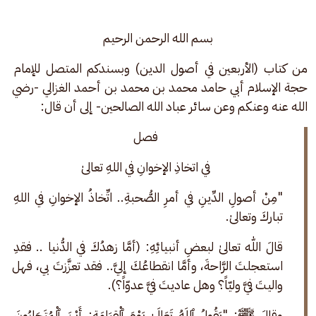
بسم الله الرحمن الرحيم
من كتاب (الأربعين في أصول الدين) وبسندكم المتصل للإمام 
حجة الإسلام أبي حامد محمد بن محمد بن أحمد الغزالي -رضي 
الله عنه وعنكم وعن سائر عباد الله الصالحين- إلى أن قال:
فصل
في اتخاذِ الإخوانِ في اللهِ تعالىٰ
"مِنْ أصولِ الدِّينِ في أمرِ الصُّحبةِ.. اتِّخاذُ الإخوانِ في اللهِ 
تباركَ وتعالىٰ.
قالَ اللّٰه تعالىٰ لبعضِ أنبيائِهِ: (أمَّا زهدُكَ في الدُّنيا .. فقدِ 
استعجلتَ الرَّاحةَ، وأمَّا انقطاعُكَ إليَّ.. فقد تعزَّزتَ بي، فهل 
واليتَ فيَّ وليّاً؟ وهل عاديتَ فيَّ عدوّاً؟).
وقالَ ﷺ: "يَقُولُ ٱللَهُ تَعَالَىٰ يَوْمَ ٱلْقِيَامَةِ: أَيْنَ ٱلْمُتَحَابُونَ 