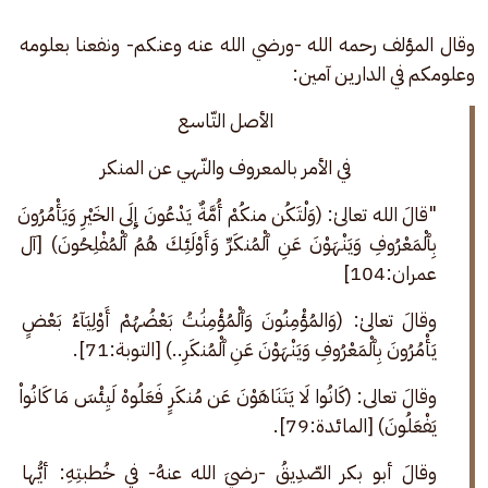
وقال المؤلف رحمه الله -ورضي الله عنه وعنكم- ونفعنا بعلومه 
وعلومكم في الدارين آمين:
الأصل التّاسع
في الأمر بالمعروف والنّهي عن المنكر
"قالَ الله تعالىٰ: (وَلْتَكُن منكُمْ أُمَّةٌ يَدْعُونَ إِلَى الخَيْرِ وَيَأْمُرُونَ 
بِٱلْمَعْرُوفِ وَيَنْهَوْنَ عَنِ ٱلْمُنكَرِّ وَأَوْلَئِكَ هُمُ ٱلْمُفْلِحُونَ) [آل 
عمران:104]
وقالَ تعالىٰ: (وَالمُؤْمِنُونَ وَٱلْمُؤْمِنَٰتُ بَعْضُهُمْ أَوْلِيَآءُ بَعْضٍ 
يَأْمُرُونَ بِٱلْمَعْرُوفِ وَيَنْهَوْنَ عَنِ ٱلْمُنكَرِ..) [التوبة:71].
وقالَ تعالى: (كَانُوا لَا يَتَنَاهَوْنَ عَن مُنكَرٍ فَعَلُوهْ لَيِئْسَ مَا كَانُواْ 
يَفْعَلُونَ) [المائدة:79].
وقالَ أبو بكر الصّدِيقُ -رضيَ الله عنهُ- في خُطبتِهِ: أيُّها 