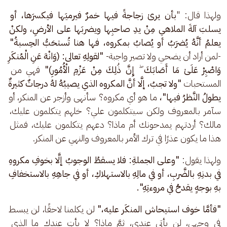
ولهذا قال: "
بأن يرىٰ زجاجةً فيها خمرٌ فيرميَها فيكسرَها، أو 
يسلبَ آلةَ الملاهي مِنْ يدِ صاحبِها ويضربَها على الأرضِ، ولكنْ 
يعلمُ أنَّهُ يُضرَبُ أو يُصابُ بمكروه، فها هنا تُستحَبُّ الحِسبةُ"
-لمن أراد أن يضحي ولا تصير واجبة- 
"لقولِهِ تعالى: (وَانْهَ عَنِ الْمُنكَرِ 
وَاصْبِرْ عَلَىٰ مَا أَصَابَكَ ۖ إِنَّ ذَٰلِكَ مِنْ عَزْمِ الْأُمُورِ)"
 فهي من 
المستحبات 
"ولا تجبُ، إلَّا أنَّ المكروه الذي يصيبُهُ لهُ درجاتٌ كثيرةٌ 
يطولُ النَّظرُ فيها"، 
ما هو أي مكروه؟ سأنهى وأزجر عن المنكر، أو 
سآمر بالمعروف ولكن سيتكلمون علي؟ خلهم يتكلمون عليك، 
مالك؟ أردتهم يمدحونك أم ماذا؟ دعهم يتكلمون عليك، فمثل 
هذا ما يكون عذرًا في ترك الأمر بالمعروف والنهي عن المنكر.
ولهذا يقول:
 "وعلى الجملةِ: فلا يسقطُ الوجوبُ إلَّا بخوفِ مكروهِ 
في بدنِهِ بالضَّربِ، أو في مالِهِ بالاستهلاكِ، أو في جاهِهِ بالاستخفافِ 
بهِ بوجهٍ يقدحُ في مروءتِهِ".
"فأمَّا خوف استيحاش المنكَر عليه،" 
لن يكلمنا لاحقًا، لن يبسط 
في وجهي، لن يأتي عندي، ثمَّ ماذا؟ لا يأتِ عندك ما الذي 