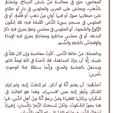
المعاصي؛ حتَّىٰ في مجالسةِ مَنْ يلبسُ الدِيباجَ، ويَتختَمُ 
بالذّهبِ، ويجلسُ على الحريرِ، والجلوسِ في دارٍ أو حمَّامٍ 
علىٰ حيطانِها صورٌ، أو فيها أوانٍ مِنْ ذهبٍ أو فضَّةٍ، أو في 
الجلوسِ في مسجدٍ يسيءُ النَّاسُ الصَّلاةَ فيهِ؛ فلا يُتمُّونَ 
الرُّكوعَ والسُّجودَ، أو الجلوسِ في مجلسٍ وعظٍ يجري فيهِ ذكرُ 
البدعةِ، أو في مجلسٍ مناظرةٍ ومجادلةٍ يجري فيهِ الإيذاءُ 
والإفحاشُ بالسَّفهِ والشَّتمِ.
وبالجملةِ: مَنْ خالطَ النَّاسَ.. كثُرَتْ معاصيهِ وإن كانَ تقيّاً في 
نفسِهِ، إلَّا أن يتركَ المداهنةَ، فلا تأخذَهُ في اللهِ لومةُ لائمِ، 
ويشتغلَ بالحِسْبةِ والمنعِ، وإنَّما يسقطُ عنهُ الوجوبُ 
بأمرينِ:
أحدُهُما: أن يعلمَ أنَّهُ لو أنكرَ.. لم يُلتفَتْ إليهِ، ولم يُترَكِ 
المُنكَرُ، ونُظِرَ إليهِ بعينِ الاستهزاءِ، وهذا هوَ الغالبُ في 
مُنكَراتٍ يرتكبُها الفقهاءُ ومَنْ يزعمُ أنَّهُ مِنْ أهلِ الدِّينِ، فها 
هنا يجوزُ السُّكوتُ، ولكنْ يُستحَبُّ الزَّجرُ باللِّسانِ؛ إظهاراً 
لشعائرِ الدِّينِ مهما لم يَقدِرْ على غيرِ الزَّجرِ باللِّسانِ.