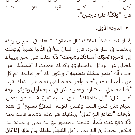
أجل الله تعالى فهذا هو الحب في 
قال: 
"ولكنَّهُ علىٰ درجتينِ":
الدرجة الأولى:
إمَّا أن تحب شيئاً لله لأنك تنال منه فوائد تنفعك في السير إلى ربك، 
وتنفعك في الدار الآخرة، قال: 
"لتنالَ منهُ في الدُّنيا نصيباً يُوصِلُكَ 
إلى الآخرةِ؛ كحبِّكَ أستاذَكَ وشيخَكَ"
 لأنَّه يدلك على الحق ويهيأك 
للتخلي عن الرذائل والمساوئ، وكذلك محبتك لـ "
تلميذَكَ"
 من 
حيث أنَّه 
"ينمو علمُكَ بتعليمِهِ
"، ويكون لك أجر تعليمه، ثم كل 
من علَّمه لك مثل أجره وأجر المعلم الذي تعلم على يديك؛ فهذا 
أيضًا محبة في الله -تبارك وتعالى-، لكن في الدرجة أولى وفوقها درجة 
أعلى. قال: 
"بل خادمَكَ" 
الذي بسببه تفرغ قلبك عن بعض 
المهام مثل كنس البيت وغسل الثوب، 
"لتتفرَّغَ بسببِهِ"
 في هذه 
الأوقات 
"لطاعةِ اللهِ تعالىٰ"
 ويكفيك هو هذه الأشياء، فأنت تحبه 
لأنَّه دفع عنك شُغلًا اغتنمته بالحضور مع الله تعالى والعبادة لله، 
فيكون محبوبًا في الله تعالى. 
"بلِ المُنفِقَ عليكَ مِنْ مالِهِ إذا كانَ 