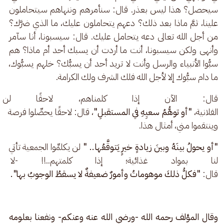
سيحصل؟ هذا ليس بعذر. قال: سنأمرهم وننهاهم سيتحاملون 
علينا، ثمَّ ماذا بعد ذلك؟ دعهم يتحاملون عليك، ما الذي ضرَّك؟ 
من أجل الله تعالى دعه يتحامل عليك. قال: سيسبونا، أنا سآمر 
وأنهى ولكن سيسبونا، أنت ما أردت أن يسبك أحد أم ماذا؟ هم 
سبُّوا الأنبياء والرسل وأنت لا تريد أحد أن يسبُّك؟ خلهم يسبُّوك، 
ما دام سبُّوك إلا لأجل الله فلك الشرف ولك الكرامة.
قال: الآن إذا كلمناهم، لاحقًا لن
الفلانية، 
"أو توهُّمُ سعيِهِ في المستقبلِ"
، قال: لاحقًا يحصِّلوا فرصة 
وينتقموا مني، أمثال هذا.
"أو يحولُ بينَهُ وبينَ زيادةٍ خيرٍ يَتوقَّعُها.. "
 لن يكلمِّوا الجمعية تأتي 
لنا بمواد غذائية؛ إذا كلمتهم..!! -ل
قال: 
"فكلُّ ذلكَ موهوماتُ وأمورٌ ضعيفةٌ لا يسقطُ الوجوبُ بها".
وقال المؤلف رحمه الله -ورضي الله عنه وعنكم- ونفعنا بعلومه 