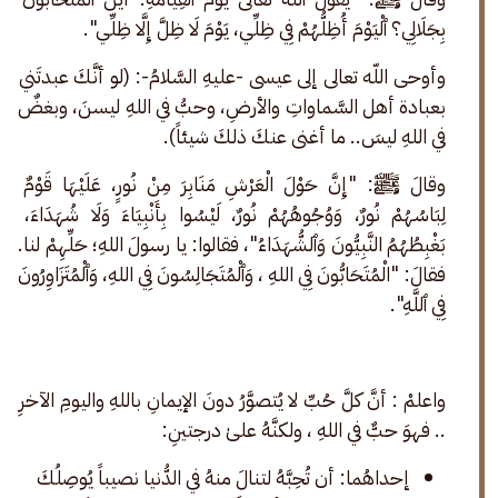
بِجَلَالِي؟ ٱلْيَوْمَ أُظِلُّهُمْ فِي ظِلِّي، يَوْمَ لَا ظِلَّ إِلَّا ظِلِّي".
وأوحى اللّه تعالى إلى عيسى -عليهِ السَّلامُ-: (لو أنَّكَ عبدتَني 
بعبادة أهل السَّماواتِ والأرضِ، وحبُّ في اللهِ ليسنَ، وبغضٌ 
في اللهِ ليسَ.. ما أغنى عنكَ ذلكَ شيئاً).
وقالَ ﷺ: "إِنَّ حَوْلَ الْعَرْشِ مَنَابِرَ مِنْ نُورٍ، عَلَيْهَا قَوْمٌ 
لِبَاسُهُمْ نُورٌ، وَوُجُوهُهُمْ نُورٌ، لَيْسُوا بِأَنْبِيَاءَ وَلَا شُهَدَاءَ، 
بَغْبِطُهُمُ النَّبِيُّونَ وَٱلشُّهَدَاءُ"، فقالوا: يا رسولَ اللهِ؛ حَلِّهِمْ لنا. 
فقالَ: "الْمُتَحَابُّونَ فِي اللهِ ، وَٱلْمُتَجَالِسُونَ فِي اللهِ، وَٱلْمُتَزَاوِرُونَ 
فِي ٱللَّهِ".
واعلمْ : أنَّ كلَّ حُبِّ لا يُتصوَّرُ دونَ الإيمانِ باللهِ واليومِ الآخرِ 
.. فهوَ حبٌّ في اللهِ ، ولكنَّهُ علىٰ درجتينِ:
إحداهُما: أن تُحِبَّهُ لتنالَ منهُ في الدُّنيا نصيباً يُوصِلُكَ