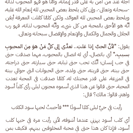
أجله عند من آمن به على قدر إيمانه، وأمَّا هو فهو المحبوب لذاته 
-سبحانه وتعالى-، وإن كان يلحظ بعض المحبين لله إنعام الله عليه، 
ويلحظ بعض المحبين لله العوائد، ولكن كلمَّا كمُلت المعرفة أيقن 
أنَّه هو الأحق بالمحبة من كل شيء، وأنَّه المحبوب لذاته، فهو رب 
الجلال والجمال والكمال والإنعام والإفضال سبحانه وتعالى.
يقول: 
"لأنَّ الحبَّ إذا غلبَ.. تعدَّى إلى كلِّ مَنْ هوَ مِنَ المحبوبِ 
بسببِ،"
 أي باتصال، أي له اتصال بالمحبوب، مهما صدقت حتى 
في حب إنسان؛ أنَّك تحب حتى ثيابه، حتى سيارته، حتى دراجته، 
حتى بيته، حتى قريته، حتى ولده، حتى الحيوانات التي حوالي بيته 
في المزرعة، على قدر محبتك له، كلمَّا صدقت في المحبة تعدت 
المحبة، حتى قالوا عن هذا الذي أسموه مجنون ليلى رأى كلباً أسود 
واهتز، قالوا: مالك؟ قال:
رأيت في حيِّ ليلى كلبًا أسودًا *** فأحببتُ لحبها سود الكلاب
أي كلب أسود يهزني عندما أشوفه، لأني رأيت مرة في حيها كلب 
أسود، فإذا كان هذا حتى في محبة المخلوقين بينهم، فكيف بمن 