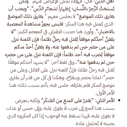
أهلِ الدِّينِ
- قال: فهؤلاء يمكن الإعراض عنهم،
"ولكنْ
يُستحَبُّ الزَّجرُ باللِّسانِ؛ إظهاراً لشعائرِ الدِّينِ"
،
"ويجب أن
يفارق ذلك الموضع"
لا يجلس معهم "
يفارقَ ذلكَ الموضعَ
-الذي يُعمل فيه هذا المنكر-
فليسَ يجوزُ مشاهدةُ المعصيةِ
بالاختيارِ،"
. وأورد هنا حديث الطبراني في المعجم الكبير:
"لا
يقفنَّ أحدُكم موقفاً يُقتل فيه رجلٌ ظلماً؛ فإن اللعنة تنزل
على من حضر حين لم يدفعوا عنه، ولا يقفنَّ أحدٌ منكم
موقفاً يُضرب فيه أحد ظلماً؛ فإن اللعنة تنزل علىٰ من حضره
حين لم يدفعوا عنه"،
وفي لفظ آخر: "لا يشهد أحدكم موقفًا
يُقتل فيه رجلٌ ظلمًا، فإنَّ اللعنة تنزل على القاتل وعلى من
حضر"؛ لماذا يحضر ويتفرَّج، وهكذا في كل من قدر أن يفارق
موضع المنكر فلم يفارقه، جلس فيه، يأثم بسبب ذلك؛ هذا
الأمر الأول.
الأمر الثاني: "يَقدِرُ على المنعِ مِنَ المُنكَرِ"
ولكنه يتعرض
بسبب هذا المنع إلى ضرب لا يقوى عليه، وإلى حبس أو عذاب
لا يقوى عليه، فهذا يسقط عنه الوجوب؛ إذا كان المكروه الذي
يصيبه لا يُحتَمل عادة.