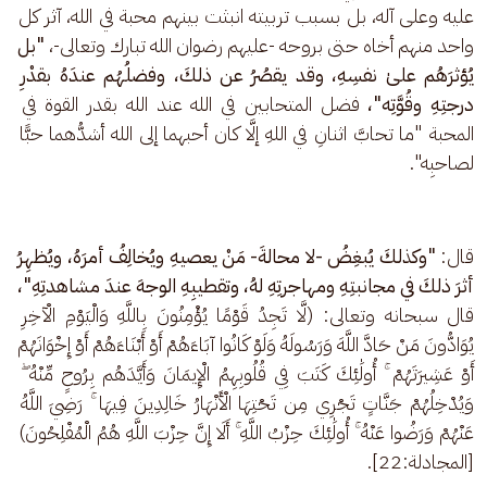
عليه وعلى آله، بل بسبب تربيته انبثت بينهم محبة في الله، آثر كل 
واحد منهم أخاه حتى بروحه -عليهم رضوان الله تبارك وتعالى-، 
"بل 
يُؤثرَهُم علىٰ نفسِهِ، وقد يقصُرُ عن ذلكَ، وفضلُهُم عندَهُ بقدْرِ 
درجتِهِ وقُوَّتِه"، 
فضل المتحابين في الله عند الله بقدر القوة في 
المحبة "ما تحابَّ اثنانِ في اللهِ إلَّا كان أحبهما إلى الله أشدُّهما حبًّا 
لصاحبِه".
قال: 
"وكذلكَ يُبغِضُ -لا محالةَ- مَنْ يعصيهِ ويُخالِفُ أمرَهُ، ويُظهِرُ 
أثرَ ذلكَ في مجانبتِهِ ومهاجرتِهِ لهُ، وتقطيبِهِ الوجهَ عندَ مشاهدتِهِ"،
قال سبحانه وتعالى: (لَّا تَجِدُ قَوْمًا يُؤْمِنُونَ بِاللَّهِ وَالْيَوْمِ الْآخِرِ 
يُوَادُّونَ مَنْ حَادَّ اللَّهَ وَرَسُولَهُ وَلَوْ كَانُوا آبَاءَهُمْ أَوْ أَبْنَاءَهُمْ أَوْ إِخْوَانَهُمْ 
أَوْ عَشِيرَتَهُمْ ۚ أُولَٰئِكَ كَتَبَ فِي قُلُوبِهِمُ الْإِيمَانَ وَأَيَّدَهُم بِرُوحٍ مِّنْهُ ۖ 
وَيُدْخِلُهُمْ جَنَّاتٍ تَجْرِي مِن تَحْتِهَا الْأَنْهَارُ خَالِدِينَ فِيهَا ۚ رَضِيَ اللَّهُ 
عَنْهُمْ وَرَضُوا عَنْهُ ۚ أُولَٰئِكَ حِزْبُ اللَّهِ ۚ أَلَا إِنَّ حِزْبَ اللَّهِ هُمُ الْمُفْلِحُونَ) 
[المجادلة:22].