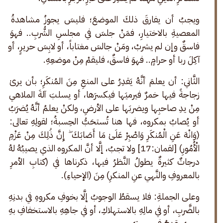
ويجبُ أن يفارقَ ذلكَ الموضعَ؛ فليسَ يجوزُ مشاهدةُ 
المعصيةِ بالاختيارِ، فمَنْ جلسَ في مجلسِ الشُّربِ.. فهوَ 
فاسقٌ وإن لم يشربْ، ومَنْ جالسَ مغتاباً، أو لابِسَ حريرٍ، أو 
آكِلَ ربا أو حرامٍ.. فهوَ فاسقٌ، فليقمْ مِنْ موضعِهِ.
الثَّاني: أن يعلمَ أنَّهُ يَقدِرُ على المنعِ مِنَ المُنكَرِ؛ بأن يرىٰ 
زجاجةً فيها خمرٌ فيرميَها فيكسرَها، أو يسلبَ آلةَ الملاهي 
مِنْ يدِ صاحبِها ويضربَها على الأرضِ، ولكنْ يعلمُ أنَّهُ يُضرَبُ 
أو يُصابُ بمكروه، فها هنا تُستحَبُّ الحِسبةُ؛ لقولِهِ تعالى: 
(وَانْهَ عَنِ الْمُنكَرِ وَاصْبِرْ عَلَىٰ مَا أَصَابَكَ ۖ إِنَّ ذَٰلِكَ مِنْ عَزْمِ 
الْأُمُورِ) [لقمان:17] ولا تجبُ، إلَّا أنَّ المكروه الذي يصيبُهُ لهُ 
درجاتٌ كثيرةٌ يطولُ النَّظرُ فيها، ذكرناها في (كتابِ الأمرِ 
بالمعروفِ والنَّهي عنِ المنكرِ) مِنَ (الإحياءِ).
وعلى الجملةِ: فلا يسقطُ الوجوبُ إلَّا بخوفِ مكروهِ في بدنِهِ 
بالضَّربِ، أو في مالِهِ بالاستهلاكِ، أو في جاهِهِ بالاستخفافِ بهِ 