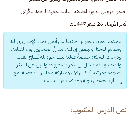
 ضمن دروس الدورة الصيفية الثانية بمعهد الرحمة بالأردن.
فجر الأربعاء 26 صفر 1447هـ
يتحدث الحبيب عمر بن حفيظ عن أصل اتخاذ الإخوان في الله 
ومعالم المحبّة والبغض في الله: منازلُ المتحابّين يوم القيامة، 
ودرجات المحبّة؛ خلاصةُ عمليّة لبناء أخوّةٍ لله تُصلِح القلب 
والمجتمع.. ثم ينتقل إلى الأمر بالمعروف والنهي عن المنكر: 
حدوده ومراتبه، أدبُ الرفق، ومفارقة مجالس المعصية، مع 
إشاراتٍ لقصصٍ نبويةٍ ومواقفَ من السلف..
نص الدرس المكتوب: