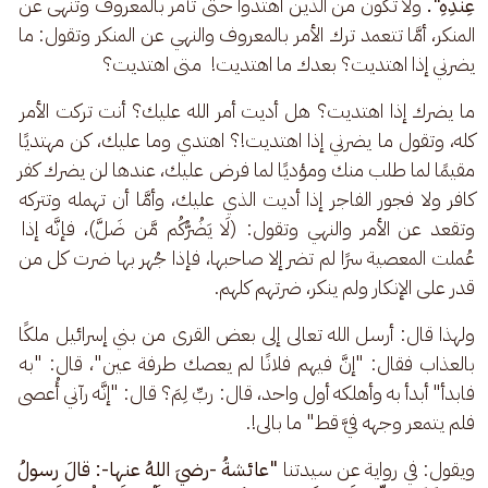
عِنْدِهِ". 
ولا تكون من الذين اهتدوا حتى تأمر بالمعروف وتنهى عن 
المنكر، أمَّا تتعمد ترك الأمر بالمعروف والنهي عن المنكر وتقول: ما 
يضرني إذا اهتديت؟ بعدك ما اهتديت!  متى اهتديت؟
ما يضرك إذا اهتديت؟ هل أديت أمر الله عليك؟ أنت تركت الأمر 
كله، وتقول ما يضرني إذا اهتديت!؟ اهتدي وما عليك، كن مهتديًا 
مقيمًا لما طلب منك ومؤديًا لما فرض عليك، عندها لن يضرك كفر 
كافر ولا فجور الفاجر إذا أديت الذي عليك، وأمَّا أن تهمله وتتركه 
وتقعد عن الأمر والنهي وتقول: (لَا يَضُرُّكُم مَّن ضَلَّ)، فإنَّه إذا 
عُملت المعصية سرًا لم تضر إلا صاحبها، فإذا جُهر بها ضرت كل من 
قدر على الإنكار ولم ينكر، ضرتهم كلهم.
ولهذا قال: أرسل الله تعالى إلى بعض القرى من بني إسرائيل ملكًا 
بالعذاب فقال: "إنَّ فيهم فلانًا لم يعصك طرفة عين"، قال: "به 
فابدأ" أبدأ به وأهلكه أول واحد، قال: ربِّ لِمَ؟ قال: "إنَّه رآني أُعصى 
فلم يتمعر وجهه فيَّ قط" ما بالى!.
ويقول: في رواية عن سيدتنا
 "عائشةُ -رضيَ اللهُ عنها-: قالَ رسولُ 