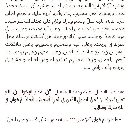
ونشهد أنَّ لا إله إلا الله وحده لا شريك له، ونشهد أنَّ سيدنا محمدًا 
عبده ورسوله، أحبِّ محبوبٍ إليه، وأكرم كريم عليه، وأعظم الخلق 
منزلة لديه، اللهم صلِّ وسلم وبارك وكرَّم على عبدك المختار سيدنا 
محمد، أعظم من يُحَب من أجلك، وعلى آله وصحبه ومن سار في 
دربه قاصدًا لوجهك، وعلى آبائه وإخوانه من أنبيائك ورسلك محل 
نظرك في بريتك، وعلى آلهم وصحبهم وتابعيهم، وعلى ملائكتك 
المقربين وجميع عبادك الصالحين، وعلينا معهم وفيهم برحمتك يا 
أرحم الراحمين، وارزقنا محبتهم فيك ولك ومن أجلك، واحشرنا في 
زمرتهم وأنت راضٍ عنا.
عقد هذا الفصل -عليه رحمة الله تعالى- "
في اتخاذِ الإخوانِ في اللهِ 
تعالىٰ"، 
وقال: 
"مِنْ أصولِ الدِّينِ في أمرِ الصُّحبةِ.. اتِّخاذُ الإخوانِ في 
اللهِ تباركَ وتعالىٰ.
مظاهرة الإخوان أمرٌ مقرر *** عليه يدور الشأن فاستوصِ بالخلِّ