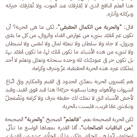
هذا العلم النافع الذي لا يُفارقك عند الموت، ولا تُفارقك خيراته 
وبركاته وآثاره. 
قال:
 "والحرية من الكمال الحقيقي"
، لكن ما هي الحرية؟ أن 
تكون غير مُقيّد بشيء من عوارض الفناء والزوال، من كل ما يفنى 
ويزول، لا جاه ولا سلطان ولا تبعيّة لمال ولا لنفس ولا لشيطان 
ولا لشيء من هذه الأشياء. ما تكون مُلك لها، ما تكون مُقيّد بها، 
بل تكون حر في عبوديّتك لله وحده سبحانه وتعالى وتعلم لا أحد 
يَملكك غيره. هذه الحرية الحقيقية، عزّ وشرف وكرامة. 
هم يُفسرون الحرية بتعدّي الحدود في القيم والمكارم وفي اتّباع 
الشهوات والأهواء، وهذا يسمّونه حريّة!! هذا قيد فوق القيد، وقيد 
لأخسّ الأشياء التي لا تملك لك حقيقة شرف ولا كرامة وتَضْمَحِلّ 
وتتلاشى عمّا قريب، فليست بالحرية. 
لكن الحرية الصحيحة نعم، "
فالعلم"
 الصحيح "
والحرية"
 الصحيحة 
"
من الباقيات الصالحات"
، أمّا القدرة بمعناها الواسع ما تتأتّى 
لمخلوق، إنّما هي للخالق. ولكن ما آتى الخلّاق عبده من القدرات، 