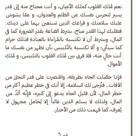
نعم مُلك القلوب كملك الأعيان‌، و أنت محتاج منه إلى قدر 
يسير لتحرس نفسك عن الظلم والعدوان، و عمّا يشوش 
عليك سلامتك و فراغك الذين تستعين بهما على دينك. 
فطلبك لهذا القدر مباح، بشرط القناعة بقدر الضرورة كما في 
المال، وبشرط أن لا تكتسبه بالمُراءاة بالعبادة فذلك حرام 
كما سيأتي؛ و ألا تكتسبه بالتّلبيس‌ بأن تظهر من نفسك ما 
أنت خالٍ منه، فلا فرق بين مُلك القلوب بالتلبيس، و مُلك 
الأموال.
فإذا حصّلت الجاه بطريقه، واقتصرت على قدر التحرّز من 
الآفات.. فتُرجى لك السلامة، إلا أنك في خطر عظيم أكثر من 
خطر المال، لأن قليل الجاه يدعو إلى كثيره، فإنّه ألذّ من 
المال، ولذلك لا يسلم الدين غالباً إلا لِخَامل مجهول لا 
يُعرف، كما فهمت ذلك من الأخبار.
فصلٌ