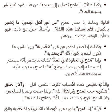
وكذلك لأنّ "
المادح يُصغَى إلى مدحه"
من قبل غيره "
فينتشر
بسببه الجاه".
قالوا: ولذلك إذا صدر المدح "
عن غير أهل البصيرة
ما يُشعِر 
بالكمال، فقد تسقط هذه اللذة".
  وأحيانًا حتى مع ذلك، فهو 
يتعلّق بالوهم، وهم على وهم. 
وكذلك إذا صدر المدح عن مَن "
لا قدر له"
بين الناس، ما
تكون اللذة به قوية لأنّه "
لا يعتد به"
.
وإذا "
مُدح في الخلوة لا في الملأ"
كذلك ما يشعر بأنّه سينتشر
الصيت له، إلا من حيث يتوقع أنه كما مدح بينه وبينه أنه
سيَمدحه عند الآخرين.
والذّمّ؛ لنقيض هذه الأسباب تكرهه النفس. قال: "
وأكثر الخلق 
أهلكهم حب المدح وكراهيّة الذم"
. ولِذا جاءت وصايا الصالحين: 
ولا بالمدح تفرح، ولا تتعب من الذّمّ. وعلاج ذلك يتفكر:
فإنّه "
إذا مُدح"
بشيء من الأوصاف المُنتهية والمُنقضية والتي