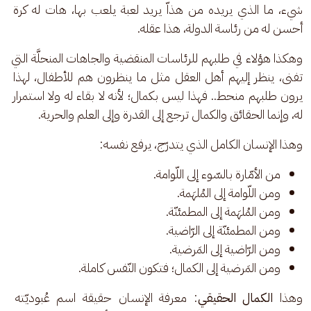
شيء، ما الذي يريده من هذاّ يريد لعبة يلعب بها، هات له كرة 
أحسن له من رئاسة الدولة، هذا عقله. 
وهكذا هؤلاء في طلبهم للرئاسات المنقضية والجاهات المنحلَّة التي 
تفنى، ينظر إليهم أهل العقل مثل ما ينظرون هم للأطفال، لهذا 
يرون طلبهم منحط.. فهذا ليس بكمال؛ لأنه لا بقاء له ولا استمرار 
له، وإنما الحقائق والكمال ترجع إلى القدرة وإلى العلم والحرية.
وهذا الإنسان الكامل الذي يتدرّج، يرفع نفسه: 
من الأمّارة بالسّوء إلى اللّوامة.
ومن اللّوامة إلى المُلهَمة.
ومن المُلهَمة إلى المطمئنّة.
ومن المطمئنّة إلى الرّاضية.
ومن الرّاضية إلى المَرضية.
ومن المَرضية إلى الكمال؛ فتكون النّفس كاملة.
وهذا 
الكمال الحقيقي
: معرفة الإنسان حقيقة اسم عُبوديّته 