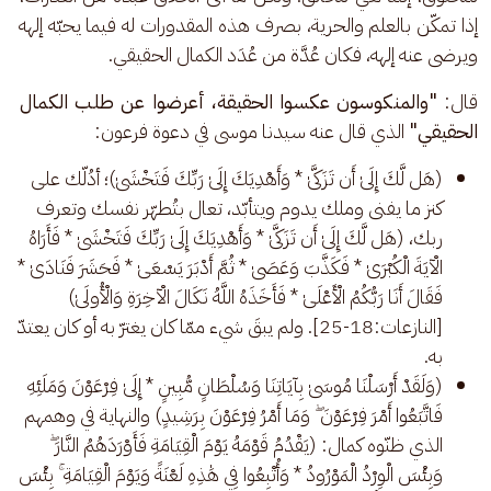
إذا تمكّن بالعلم والحرية، بصرف هذه المقدورات له فيما يحبّه إلهه 
ويرضى عنه إلهه، فكان عُدَّة من عُدَد الكمال الحقيقي.
قال:
 "والمنكوسون عكسوا الحقيقة، أعرضوا عن طلب الكمال 
الحقيقي" 
الذي قال عنه سيدنا موسى في دعوة فرعون: 
(هَل لَّكَ إِلَىٰ أَن تَزَكَّىٰ * وَأَهْدِيَكَ إِلَىٰ رَبِّكَ فَتَخْشَىٰ)؛ أدُلّك على
كنز ما يفنى وملك يدوم ويتأبّد، تعال بتُطهّر نفسك وتعرف
ربك، (هَل لَّكَ إِلَىٰ أَن تَزَكَّىٰ * وَأَهْدِيَكَ إِلَىٰ رَبِّكَ فَتَخْشَىٰ * فَأَرَاهُ
الْآيَةَ الْكُبْرَىٰ * فَكَذَّبَ وَعَصَىٰ * ثُمَّ أَدْبَرَ يَسْعَىٰ * فَحَشَرَ فَنَادَىٰ *
فَقَالَ أَنَا رَبُّكُمُ الْأَعْلَىٰ * فَأَخَذَهُ اللَّهُ نَكَالَ الْآخِرَةِ وَالْأُولَىٰ)
[النازعات:18-25]. ولم يبقَ شيء ممّا كان يغترّ به أو كان يعتدّ
به.
(وَلَقَدْ أَرْسَلْنَا مُوسَىٰ بِآيَاتِنَا وَسُلْطَانٍ مُّبِينٍ * إِلَىٰ فِرْعَوْنَ وَمَلَئِهِ
فَاتَّبَعُوا أَمْرَ فِرْعَوْنَ ۖ وَمَا أَمْرُ فِرْعَوْنَ بِرَشِيدٍ) والنهاية في وهمهم
الذي ظنّوه كمال: (يَقْدُمُ قَوْمَهُ يَوْمَ الْقِيَامَةِ فَأَوْرَدَهُمُ النَّارَ ۖ
وَبِئْسَ الْوِرْدُ الْمَوْرُودُ * وَأُتْبِعُوا فِي هَٰذِهِ لَعْنَةً وَيَوْمَ الْقِيَامَةِ ۚ بِئْسَ