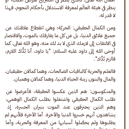
ينظر في هيئة العالَمِ لمعرفة الاستدلال بأحكام النجوم، فهذا 
لا قدر له. 
ومن الكمال الحقيقي: الحريّة؛ وهي انقطاع علاقتك عن 
جميع علائق الدنيا، بل عن كل ما يفارقك بالموت، والاقتصار 
في الالتفات إلى لازمك الذي لا بد لك منه، وهو الله تعالى. كما 
أوحى الله إلى داود عليه السلام: "يا داود، أنا بُدُّكَ اللازم، 
فالزم بُدَّك". 
فالعلم والحرية كالباقيات الصالحات، وهما كمالان حقيقيان. 
والمال والبنون زينة الحياة الدنيا، وهما كمالان وهميان. 
والمنكوسون: هم الذين عكسوا الحقيقة، فأعرضوا عن 
طلب الكمال الحقيقي واشتغلوا بطلب الكمال الوهمي، 
وهم الذين يحترقون عند الموت بنيران الحسرة، إذ 
يشاهدون أنهم خسروا الدنيا والآخرة. أما الآخرة فلأنهم لم 
يطلبوها ولم يحصّلوا أسبابها من المعرفة والحرية، وأما 