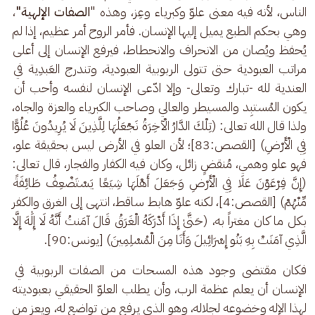
الناس، لأنه فيه معنى علوّ وكبرياء وعِز، وهذه "
الصفات الإلهية"
، 
وهي بحكم الطبع يميل إليها الإنسان. فأمر الروح أمر عظيم، إذا لم 
يُحفظ ويُصان من الانحراف والانحطاط، فيرفع الإنسان إلى أعلى 
مراتب العبودية حتى تتولى الربوبية العبودية، وتندرج العَبدِية في 
العندية لله -تبارك وتعالى- وإلا ادّعى الإنسان لنفسه وأحب أن 
يكون المُستبِد والمسيطر والعالي وصاحب الكبرياء والعزة والجاه، 
ولذا قال الله تعالى: (تِلْكَ الدَّارُ الْآخِرَةُ نَجْعَلُهَا لِلَّذِينَ لَا يُرِيدُونَ عُلُوًّا 
فِي الْأَرْضِ) [القصص:83]؛ لأن العلو في الأرض ليس بحقيقة علو، 
فهو علو وهمي، مُنقضٍ زائل، وكان فيه الكفار والفجار، قال تعالى: 
(إِنَّ فِرْعَوْنَ عَلَا فِي الْأَرْضِ وَجَعَلَ أَهْلَهَا شِيَعًا يَسْتَضْعِفُ طَائِفَةً 
مِّنْهُمْ) [القصص:4]، لكنه علوّ هابط ساقط، انتهى إلى الغرق والكفر 
بكل ما كان مغتراً به، (حَتَّىٰ إِذَا أَدْرَكَهُ الْغَرَقُ قَالَ آمَنتُ أَنَّهُ لَا إِلَٰهَ إِلَّا 
الَّذِي آمَنَتْ بِهِ بَنُو إِسْرَائِيلَ وَأَنَا مِنَ الْمُسْلِمِينَ) [يونس:90].
فكان مقتضى وجود هذه المسحات من الصفات الربوبية في 
الإنسان أن يعلم عظمة الرب، وأن يطلب العلوّ الحقيقي بعبوديته 
لهذا الإله وخضوعه لجلاله، وهو الذي يرفع من تواضع له، ويعز من 