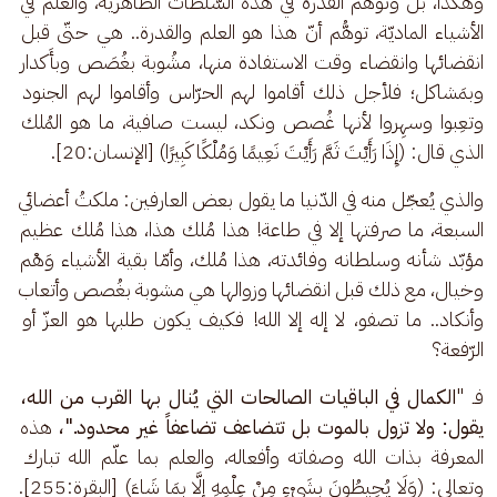
وهكذا، بل وتَوهُّم القدرة في هذه السّلطات الظّاهرية، والعلم في 
الأشياء الماديّة، توهُّم أنّ هذا هو العلم والقدرة.. هي حتّى قبل 
انقضائها وانقضاء وقت الاستفادة منها، مشُوبة بغُصَص وبأَكدار 
وبمَشاكل؛ فلأجل ذلك أقاموا لهم الحرّاس وأقاموا لهم الجنود 
وتعِبوا وسهِروا لأنها غُصص ونكد، ليست صافية، ما هو المُلك 
الذي قال: (إِذَا رَأَيْتَ ثَمَّ رَأَيْتَ نَعِيمًا وَمُلْكًا كَبِيرًا) [الإنسان:20].
والذي يُعجّل منه في الدّنيا ما يقول بعض العارفين: ملكتُ أعضائي 
السبعة، ما صرفتها إلا في طاعة! هذا مُلك هذا، هذا مُلك عظيم 
مؤبّد شأنه وسلطانه وفائدته، هذا مُلك، وأمّا بقية الأشياء وَهْم 
وخيال، مع ذلك قبل انقضائها وزوالها هي مشوبة بغُصص وأتعاب 
وأنكاد.. ما تصفو، لا إله إلا الله! فكيف يكون طلبها هو العزّ أو 
الرّفعة؟
فـ "
الكمال في الباقيات الصالحات التي يُنال بها القرب من الله، 
يقول: ولا تزول بالموت بل تتضاعف تضاعفاً غير محدود."،
 هذه 
المعرفة بذات الله وصفاته وأفعاله، والعلم بما علّم الله تبارك 
وتعالى: (وَلَا يُحِيطُونَ بِشَيْءٍ مِنْ عِلْمِهِ إِلَّا بِمَا شَاءَ) [البقرة:255]. 