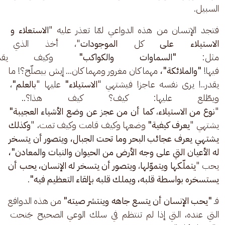
السبيل.
فتجد الإنسان من هذه الدواعي لمّا تعذر عليه "
الاستعلاء و 
الاستيلاء
على
 كل 
الموجودات
"، أخذ الذي ما
مثل: 
"السماوات والكواكب"
 وكيف يقدر
فيها! 
"والملائكة"،
 مهما كان مغرور ومهما كان... إيش بيصلّح؟! ما 
يقدر..! يرى نفسه عاجز! فيشتهي "
الاستيلاء"
 عليها "
بالعلم"
، 
ويطّلع عليها: كيف؟ كيف هذا؟.. فإن
"
نوع من الاستيلاء
، 
كما أن من عجز عن وضع الأشياء العجيبة"
يشتهي "
يعرف كيفية"
 وضعها وكيف قامت وكيف تمت، "
وكذلك 
يشتهي يعرف عجائب البحر وما تحت الجبال، ويتصور أن يتسخر 
له الأعيان التي على وجه الأرض من الحيوان والنبات والمعادن"،
يحب "
يتملّكها ويتموّلها
، 
ويتصور أن يتسخر له الإنسان،
يحب أن 
يستسخره بواسطة قلبه، ويملك قلبه بإلقاء التعظيم فيه"
. 
فـ
 "يحب
الإنسان أن يتسع جاهه وينتشر صيته"
 من هذه الدوافع 
التي عنده، التي إذا لم تنتظم في سلك الوعي الصحيح جَنحت 