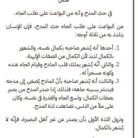
 في حبّ المدح وأنه من البواعث على طلب الجاه.
من البواعث على طلب الجاه حبّ المدح، فإن الإنسان 
يتلذذ به من ثلاثة أوجه: 
أحدها أنه يُشعر صاحبه بكمال نفسه، والشعور
بالكمال لذيذ لأن الكمال من الصفات الإلهية.
والثاني أنّه يُشعِر بملك قلب المادح وقيام الجاه عنده
وكونه مسخراً له.
والثالث أنه يُشعِر صاحبه بأنّ المادح يُصغى إلى مدحه
فينتشر بسببه جاهه؛ فلذلك إذا صدر المدح من بصير
بصفات الكمال، واسع الجاه والقدرة في نفسه، وكان
على ملأ من الناس، تضاعفت لذة المدح.
وتزول اللذة الأولى بأن يصدر عن غير أهل البصيرة، فإنّه لا 
يُشعر بالكمال. 