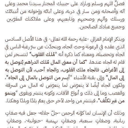
فصلِّ اللهم وسلم وبارك على حبيبك المختار سيدنا محمد وعلى 
آله وأصحابه ومن سار في دربه، وعلى آبائه وإخوانه من أنبيائك 
ورسلك وآلهم وصحبهم وتابعيهم، وعلى ملائكتك المقرّبين 
وجميع عبادك الصالحين.
ويذكر الإمام الغزالي -عليه رحمة الله تعالى- في هذا الأصل السادس 
الذي عقده في الرعونة وحبّ الجاه، ويتحدّث عن سرّ رغبة الناس في 
الجاه وتحصيله، ومعناه كما ذكره أنه "
مُلك القلوب"
 لتتسخر لمن 
قام له الجاه عندها، "
كما أن معنى المال مُلك الدراهم يُتوصل به 
إلى الأغراض
. ف
الجاه ملك القلوب،
 و
الجاه أحب، لأن التوصل به 
إلى المال"
 وإلى بقية الأشياء "
أيسر من التوصل بالمال إلى الجاه"
، 
ولكون الجاه أيضًا لا يتعرّض لما يتعرّض له المال من السرقة 
والغصب وما إلى ذلك و أنواع الآفات، وكونه ينتشر ويقوى "
وينمو 
من غير تكلّف"
، فينتشر من واحد لآخر حتى يعمّ بلدًا وبلدًا وهكذا.
وذلك أن الإنسان لما كوّنه الرحمن -جلّ جلاله- جعل فيه صفاتٍ 
ربانية، وصفاتٍ سبعية، وصفاتٍ بهيمية -حيوانية-، وصفاتٍ 