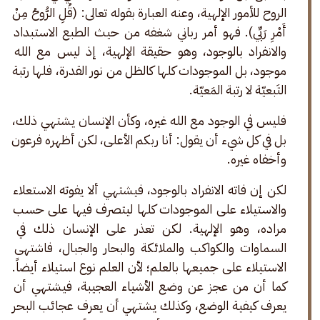
الروح للأمور الإلهية، وعنه العبارة بقوله تعالى: (قُلِ الرُّوحُ مِنْ 
أَمْرِ رَبِّي). فهو أمر رباني شغفه من حيث الطبع الاستبداد 
والانفراد بالوجود، وهو حقيقة الإلهية، إذ ليس مع الله 
موجود، بل الموجودات كلها كالظل من نور القدرة، فلها رتبة 
التَبعيّة لا رتبة المَعيّة.
فليس في الوجود مع الله غيره، وكأن الإنسان يشتهي ذلك، 
بل في كل شيء أن يقول: أنا ربكم الأعلى، لكن أظهره فرعون 
وأخفاه غيره.
لكن إن فاته الانفراد بالوجود، فيشتهي ألا يفوته الاستعلاء 
والاستيلاء على الموجودات كلها ليتصرف فيها على حسب 
مراده، وهو الإلهية. لكن تعذر على الإنسان ذلك في 
السماوات والكواكب والملائكة والبحار والجبال، فاشتهى 
الاستيلاء على جميعها بالعلم؛ لأن العلم نوع استيلاء أيضاً. 
كما أن من عجز عن وضع الأشياء العجيبة، فيشتهي أن 
يعرف كيفية الوضع، وكذلك يشتهي أن يعرف عجائب البحر 