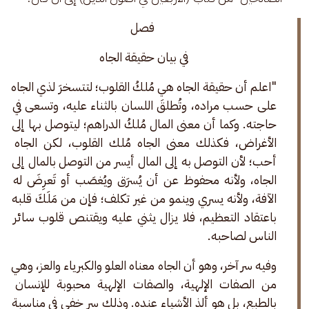
فصل
في بيان حقيقة الجاه 
"اعلم أن حقيقة الجاه هي مُلكُ القلوب؛ لتتسخرَ لذي الجاه 
على حسب مراده، وتُطلقَ اللسان بالثناء عليه، وتسعى في 
حاجته. وكما أن معنى المال مُلكُ الدراهم؛ ليتوصل بها إلى 
الأغراض، فكذلك معنى الجاه مُلك القلوب، لكن الجاه 
أحب؛ لأن التوصل به إلى المال أيسر من التوصل بالمال إلى 
الجاه، ولأنه محفوظ عن أن يُسرَق ويُغصَب أو تَعرِضَ له 
الآفة، ولأنه يسري وينمو من غير تكلف؛ فإن من مَلَكَ قلبه 
باعتقاد التعظيم، فلا يزال يثني عليه ويقتنص قلوب سائر 
الناس لصاحبه.
وفيه سر آخر، وهو أن الجاه معناه العلو والكبرياء والعز، وهي 
من الصفات الإلهية، والصفات الإلهية محبوبة للإنسان 
بالطبع، بل هو ألذ الأشياء عنده. وذلك سر خفي في مناسبة 