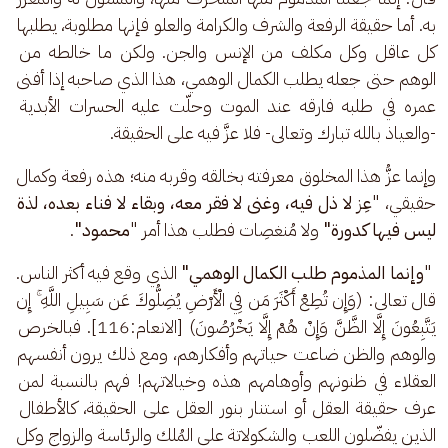
به. أما حقيقة الرفعة والشرف والكرامة والعلو فإنها مطلوبة، يطلبها 
كل عاقل وكل مكلف من الإنس والجن. ولكن ما خالطه من 
الوهم حتى جعله يطلب الكمال الوهمي، هذا الذي صاحبه إذا أفنى 
عمره في طلبه فارقه عند الموت وحلّت عليه الحسرات الأبدية 
-والعياذ بالله تبارك وتعالى- فلا عزَّ فيه على الحقيقة.
وإنما عزُّ هذا المخلوق معرفته بخالقه وقربه منه؛ هذه رفعة وكمال 
حقيقي، "
عِز لا ذل فيه، وغنى لا فقر معه، وبقاء لا فناء بعده، لذة 
ليس فيها
كدورة"
 ولا مُنغصِات فطلب هذا أمر "
محمود"
.
 "
وإنما المذموم طلب الكمال الوهمي"
 الذي وقع فيه أكثر الناس. 
قال تعالى: (وَإِن تُطِعْ أَكْثَرَ مَن فِي الْأَرْضِ يُضِلُّوكَ عَن سَبِيلِ اللَّهِ ۚ إِن 
يَتَّبِعُونَ إِلَّا الظَّنَّ وَإِنْ هُمْ إِلَّا يَخْرُصُونَ) [الانعام:116]. فبالخرص 
والوهم والظن ضاعت حياتهم وأفكارهم، ومع ذلك يرون أنفسهم 
العقلاء في ظنونهم وأوهامهم هذه وخيالاتهم! فهم بالنسبة لمن 
عرف حقيقة العقل أو استنار بنور العقل على الحقيقة، كالأطفال 
الذين يفضّلون اللعب والشكولاتة على المُلك والرئاسة والزواج وكل 