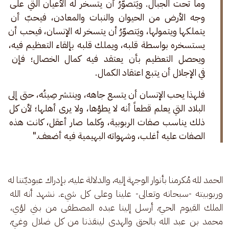
وما تحت الجبال. ويَتصوّرُ أن يتسخر له الأعيان التي على 
وجه الأرض من الحيوان والنبات والمعادن، فيحبّ أن 
يتملكها ويتمولها، ويَتصوّرُ أن يتسخر له الإنسان، فيحب أن 
يستسخره بواسطة قلبه، ويملك قلبه بإلقاء التعظيم فيه، 
ويحصل التعظيم بأن يعتقد فيه كمال الخصال؛ فإن 
في الإجلال أن يتبع اعتقاد الكمال. 
فلهذا يحب الإنسان أن يتسع جاهه، وينتشر صِيتُه، حتى إلى 
البلاد التي يعلم قطعاً أنه لا يطؤها، ولا يرى أهلها؛ لأن كل 
ذلك يناسب صفات الربوبية، وكلما صار أعقل، كانت هذه 
الصفات عليه أغلب، وشهواته البهيمية فيه أضعف."
الحمد لله مُكرمنا بأنوار الوجهة إليه، والدلالة عليه، بإدراك عبوديّتنا له 
وربوبيته -سبحانه وتعالى- علينا وعلى كل شيء. نشهد أنه الله 
الملك القيوم الحيّ، أرسل إلينا عبده المصطفى من بني لؤي، 
محمد بن عبد الله بالحق والهدى لينقذنا من كل ضلال وغيّ، 