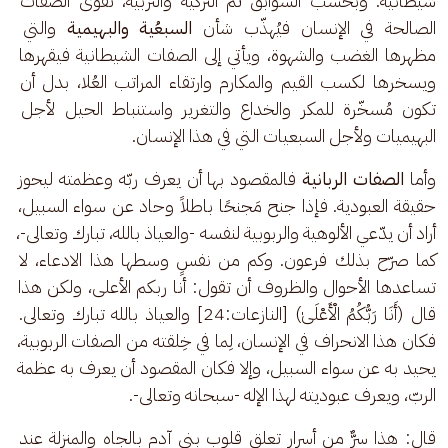
شيطانية. وبحسب السوابق ثم التزكية والتربية، تقوى الصفات 
الصالحة في الإنسان فيُهذّب شأن 
السبعُية والبهيمية 
والتي 
مظهرها الغضب والشهوة، ويأتي إلى الصفات الشيطانية فيقهرها 
ويسخرها لكسب القيم والمكارم وارتقاء المراتب العُلا، بدل أن 
تكون مُسخّرة للمكر والخداع والتغرير واستنباط الحيل لأجل 
البهيميات ولأجل السبعيات التي في هذا الإنسان.
وأما 
الصفات الربانية
 فالمقصود بها أن يعرف ربّه وعظمته ليحوز 
حقيقة العبودية. فإذا جنح مَجنحًا باطلاً وحاد عن سواء السبيل، 
أراد أن يدّعي الألوهية والربوبية لنفسه -والعياذ بالله، تبارك وتعالى-، 
كما صرّح بذلك فرعون. وكم من نفسٍ وسطها هذا الادعاء، لا 
تساعدها الأحوال والظروف أن تقول: أنا ربكم الأعلى، ولكن هذا 
قال (أَنَا رَبُّكُمُ الْأَعْلَىٰ) [النازعات:24] والعياذ بالله تبارك وتعالى. 
فكان هذا الانحراف في الإنسان، لِما في خِلقته من الصفات الربوبية، 
يحيد به عن سواء السبيل، وإلا فكان المقصود أن يعرف به عظمة 
الربّ، ويعرف عبوديته لهذا الإله -سبحانه وتعالى-.
قال: هذا سرٌّ من أسرار تعلق قلوب بني آدم بالجاه والمنزلة عند 