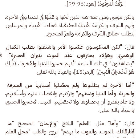
الرِّفْدُ الْمَرْفُودُ) [هود:96-99].
ولكن موسى ومَن معه هم الذين نَجُوا واعْتَلَوْا في الدنيا وفي الآخرة، 
ولهم الشرف والكرامة الأبديّة الحقيقية؛ فجاءنا الأنبياء والمرسلون 
لنطلب حقائق الشّرف والكرامة والعزّ الصحيح.
قال:
 "لكن المنكوسون عكسوا الأمر واشتغلوا بطلب الكمال 
الوهميّ
، 
وهؤلاء يحترقون عند الموت
بنيران الحسرة"
، فإ
"
يشاهدون"
 في تلك الساعة "
أنهم خسروا الدنيا والآخرة"
، (ذَٰلِكَ 
هُوَ الْخُسْرَانُ الْمُبِينُ) [الزمر:15]، والعياذ بالله تعالى. 
"أما الآخرة لم يطلبوها ولم يحصّلوا أسبابها من المعرفة 
والحرية، وأما الدنيا ودعتهم"
 وتركتهم وانفصلت عنهم وأسلَمَتهم، 
ولا عاد يقدروا أن يحصلوها ولا تحصّلهم.. انتهت. فخسروا الجميع، 
والعياذ بالله تعالى. 
قال: "
وأما" 
مثل "
العلم"
 النافع "
والإيمان"
 الصحيح "
ما 
يُفارقانك بالموت.
 و
الموت ما يهدم" 
الروح والقلب
 "محل العلم 