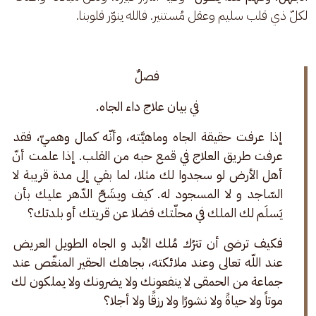
لكلّ ذي قلب سليم وعقل مُستنير. فالله ينوّر قلوبنا.
فصلٌ 
في بيان علاج داء الجاه. 
إذا عرفت حقيقة الجاه وماهيَّته، وأنّه كمال وهميّ، فقد 
عرفت طريق العلاج في قمع حبه من القلب. إذا علمت أنّ 
أهل الأرض لو سجدوا لك مثلا، لما بقي إلى مدة قريبة لا 
السّاجد و لا المسجود له. كيف ويشَحّ الدّهر عليك بأن 
يَسلَم لك الملك في محلّتك فضلا عن قريتك أو بلدتك؟ 
فكيف ترضى أن تترُك مُلك الأبد و الجاه الطويل العريض 
عند اللّه تعالى وعند ملائكته، بجاهك الحقير المنغّص عند 
جماعة من الحمقى لا ينفعونك ولا يضرونك ولا يملكون لك 
موتاً ولا حياةً ولا نشورًا ولا رزقًا ولا أجلا؟