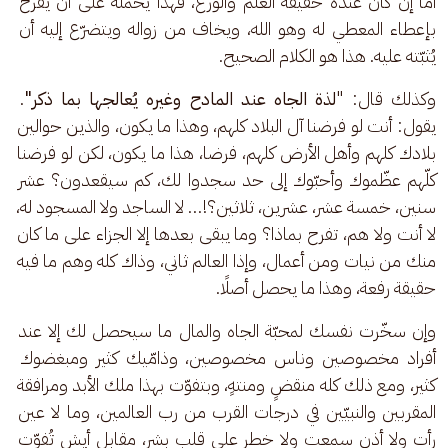
أمّا إن كان عنده حقيقة العلم والورع، فهذا يحمله على أن يفرح 
بإعطاء المعطي له وهو الله، ويخاف من زواله ويتضرّع إليه أن 
يُثبّته عليه. هذا هو الكلام الصحيح. 
وكذلك قال: "
لذة الجاه عند المادح وغيره يُعالجها بما ذكر"
. 
يقول: أنت لو فرضنا آل البلاد كلهم، وهذا ما يكون، والذين حوالين 
بلادك كلهم وأهل الأرض كلهم، فرضا، هذا ما يكون، لكن لو فرضنا 
كلّهم عظّموك وأحبّوك إلى حد سجدوا لك، كم سيقعدون؟ عشر 
سنين، خمسة عشر، عشرين، ثلاثين؟!… لا الساجد ولا المسجود له، 
لا أنت ولا هم، تفرح بماذا؟ وما يبقى بعدها إلا الجزاء على ما كان 
منك من نيات ومن أعمال، وإذا العالم ثاني، وذاك كله وهم ما فيه 
حقيقة رفعة، وهذا ما يحصل أصلًا. 
وإن سخّرت نفسك لمحبّة الجاه والمال ما سيحصل لك إلا عند 
أفراد مخصوصين وناس مخصوصين، وذامّيك كثير ومبغضوك 
كثير، ومع ذلك كله منقضٍ ومنتهٍ، وبتفوّت بهذا ملك الأبد ومرافقة 
المقربين والنبيّين في درجات القرب من رب العالمين، وما لا عين 
رأت ولا أذن سمعت ولا خطر على قلب بشر، مقابل أيش تُفوّت 