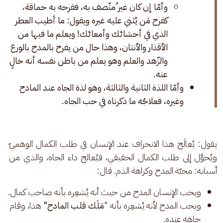
وأمّا إن كان غير ُمتّصف به، ففرحه به حماقة،
كفرح مَن يُثني عليه غيره ويقول: ما أطيب العطر
الذي في أحشائك وأمعائك! ويعلم ما فيها من
الأقذار والأنتان، وهذا حال من يفرح بالمدح بالورع
والزّهد والعلم وهو يعلم من باطن نفسه أنه خالٍ
عنه.
وأمّا اللذة الثانية والثالثة، وهو لذة الجاه عند المادح
وغيره، فعلاجُه ما ذكرناه في حب الجاه.
يقول: يُعالَج هذا الانحراف عند الإنسان في طلب الكمال الوهميّ 
ويُحوَّل إلى طلب الكمال الحقيقي، فيُعالج داء الجاه، والذي من 
أسبابه: محبّة المدح وكراهة الذم. قال:
ويحب الإنسان المدح من حيث أنه يُشعِره بأنه صاحب كمال.
ويحب المدح لأنه يُشعِره بأنه "
مَلَك قلب المادح"
هذا، وقام
جاهه عنده.