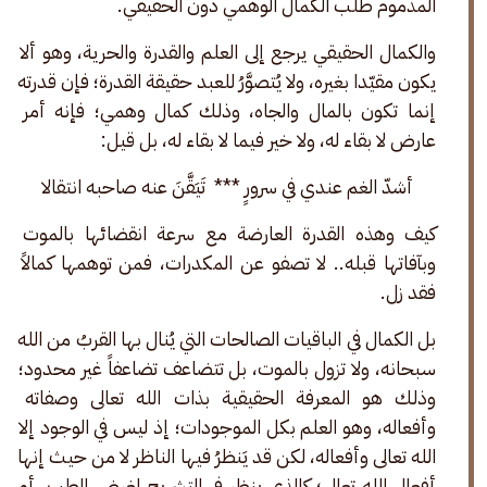
المذموم طلب الكمال الوهمي دون الحقيقي.
والكمال الحقيقي يرجع إلى العلم والقدرة والحرية، وهو ألا 
يكون مقيّدا بغيره، ولا يُتصوَّرُ للعبد حقيقة القدرة؛ فإن قدرته 
إنما تكون بالمال والجاه، وذلك كمال وهمي؛ فإنه أمر 
عارض لا بقاء له، ولا خير فيما لا بقاء له، بل قيل: 
أشدّ الغم عندي في سرورٍ ***  تَيَقَّنَ عنه صاحبه انتقالا 
كيف وهذه القدرة العارضة مع سرعة انقضائها بالموت 
وبآفاتها قبله.. لا تصفو عن المكدرات، فمن توهمها كمالاً 
فقد زل. 
بل الكمال في الباقيات الصالحات التي يُنال بها القربُ من الله 
سبحانه، ولا تزول بالموت، بل تتضاعف تضاعفاً غير محدود؛ 
وذلك هو المعرفة الحقيقية بذات الله تعالى وصفاته 
وأفعاله، وهو العلم بكل الموجودات؛ إذ ليس في الوجود إلا 
الله تعالى وأفعاله، لكن قد يَنظرُ فيها الناظر لا من حيث إنها 
أفعال الله تعالى؛ كالذي ينظر في التشريح لغرض الطب، أو 