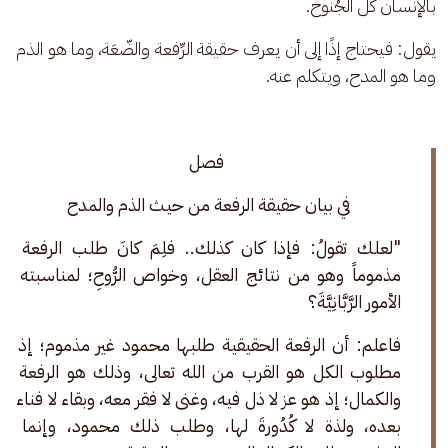
بالإنسان كل الجُنوح.
يقول: فيحتاج إذًا إلى أن يعرف حقيقة الرِّفعة والضّعَة، وما هو الذم 
وما هو المدح، ويتكلم عنه. 
فصل
في بيان حقيقة الرفعة من حيث الذم والمدح 
"لعلك تقولُ: فإذا كان كذلك.. فلِمَ كانَ طلب الرفعة 
مذموماً وهو من نتائج العقل، وخواص الرُّوحِ؛ لمناسبته 
الأمور الرَّبَّانِيَّةَ؟
فاعلم: أن الرفعة الحقيقية طلبها محمود غير مذموم؛ إذ 
مطلوب الكل هو القرب من الله تعالى، وذلك هو الرفعة 
والكمال؛ إذ هو عز لا ذل فيه، وغنى لا فقر معه، وبقاء لا فناء 
بعده، ولذة لا كُدُورةَ لها، وطلب ذلك محمود، وإنما 