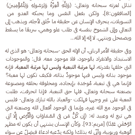
تذلل لعزته سبحانه وتعالى: (وَلِلَّهِ الْعِزَّةُ وَلِرَسُولِهِ وَلِلْمُؤْمِنِينَ) 
[المنافقون:8]، ولكن بفعل النفس وما يحبكه العدو من 
التسويلات، ينحرف الإنسان عن حقيقة ما خُلق لأجله، ويذهب إلى 
التعالي وإلى الشموخ بنفسه في طلب علو وهمي، سريعًا ما يسقط 
ويضمحل وينتهي. لا إله إلا الله…
وفي حقيقة الأمر الرباني، أن الإله الحق -سبحانه وتعالى- هو الذي له 
الاستبداد والانفراد بالوجود، فلا موجود معه. قال: والموجودات 
التي خلقها بقدرته، 
لها مرتبة التبعية وليس لها مرتبة المعية
، فإنه 
موجود بذاته وليس فيها موجودٌ بذاته، فكيف تكون لها معية؟ 
فإنما هي في تبعية، مُوجَدة بإيجاده، ومخلوقة بخلقه ومصنوعة 
بصنعته سبحانه وتعالى، فلها حق التبعية. فإذا انحرفت، طلبت 
المعية على غير وجهها فهلكت -والعياذ بالله تبارك وتعالى- فليس 
في الوجود مع الله غيره، وإنما في الوجود أفعال الله وصنعته التي 
هي تبع له وعبيد له: (إِن كُلُّ مَن فِي السَّمَاوَاتِ وَالْأَرْضِ إِلَّا آتِي 
الرَّحْمَٰنِ عَبْدًا) [مريم:93]. وكأن الإنسان يشتهي أن يكون له مظهر 
ألوهية وربوبية، وأنّى له بذلك! ولكنه يدّعيه ادعاءً فيضِلّ عن سواء 