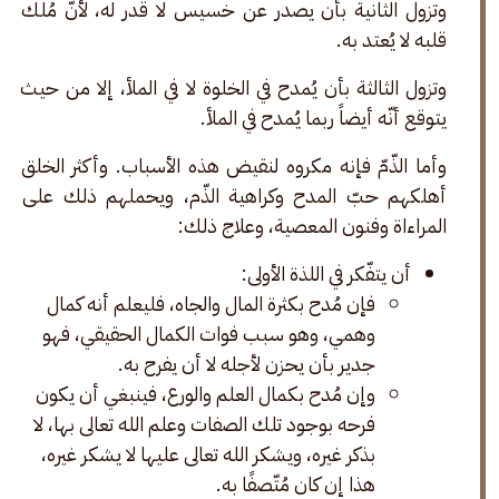
وتزول الثانية بأن يصدر عن خسيس لا قدر له، لأنّ مُلك 
قلبه لا يُعتد به. 
وتزول الثالثة بأن يُمدح في الخلوة لا في الملأ، إلا من حيث 
يتوقع أنّه أيضاً ربما يُمدح في الملأ. 
وأما الذّمّ فإنه مكروه لنقيض هذه الأسباب. وأكثر الخلق 
أهلكهم حبّ المدح وكراهية الذّم، ويحملهم ذلك على 
المراءاة وفنون المعصية، وعلاج ذلك: 
أن يتفّكر في اللذة الأولى:
فإن مُدح بكثرة المال والجاه، فليعلم أنه كمال
وهمي، وهو سبب فوات الكمال الحقيقي، فهو
جدير بأن يحزن لأجله لا أن يفرح به.
وإن مُدح بكمال العلم والورع، فينبغي أن يكون
فرحه بوجود تلك الصفات وعلم الله تعالى بها، لا
بذكر غيره، ويشكر الله تعالى عليها لا يشكر غيره،
هذا إن كان مُتّصفًا به.