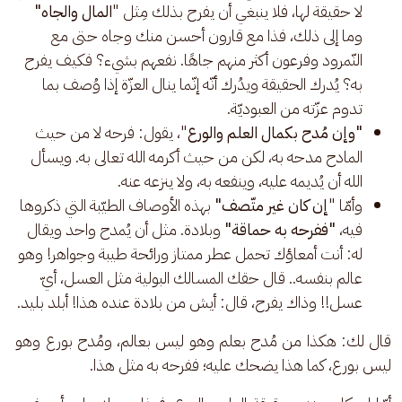
لا حقيقة لها، فلا ينبغي أن يفرح بذلك مِثل "
المال والجاه"
وما إلى ذلك، فذا مع قارون أحسن منك وجاه حتى مع
النّمرود وفرعون أكثر منهم جاهًا. نفعهم بشيء؟ فكيف يفرح
به؟ يُدرك الحقيقة ويدُرك أنّه إنّما ينال العزّة إذا وُصف بما
تدوم عزّته من العبوديّة.
"وإن مُدح بكمال العلم والورع
"، يقول: فرحه لا من حيث
المادح مدحه به، لكن من حيث أكرمه الله تعالى به. ويسأل
الله أن يُديمه عليه، وينفعه به، ولا ينزعه عنه.
وأمّا "
إن كان غير متّصف"
بهذه الأوصاف الطيّبة التي ذكروها
فيه،
"ففرحه به حماقة"
وبلادة. مثل أن يُمدح واحد ويقال
له: أنت أمعاؤك تحمل عطر ممتاز ورائحة طيبة وجواهر! وهو
عالم بنفسه.. قال حقك المسالك البولية مثل العسل، أيّ
عسل!! وذاك يفرح، قال: أيش من بلادة عنده هذا! أبلد بليد.
قال لك: هكذا من مُدح بعلم وهو ليس بعالم، ومُدح بورع وهو 
ليس بورع، كما هذا يضحك عليه؛ ففرحه به مثل هذا.