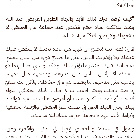
هذا كله؟!! 
"كيف ترضى تترك مُلك الأبد والجاه الطويل العريض عند الله 
وعند ملائكته بجاه حقير مُنَغص عند جماعة من الحمقى لا 
ينفعونك ولا يضرونك؟" 
لا إله إلا الله
.
قال: نعم، أنت مُحتاج إلى شيء من الجاه بحيث لا يتنغّص عليك 
عيشك ولا يؤذونك الناس، مثل ما تحتاج شيء من المال لتمشّي 
به حياتك، فبهذا المقدار ما يؤثر عليك. وهكذا والذي يضرك إنما هو 
التفاتك، أمّا إقبال الناس مثل إدبارهم، ومدحهم مثل ذمهم، 
وذمهم مثل مدحهم، ما ينفعك شيء في حدّ ذاته. ولكن أنت تنتفع 
إذا صفا باطنك وتعتبر الاعتبارات في طلب المُلك الحقيقي، سواءً 
مُدحت أو ذُممت، أقبلوا عليك أو أعرضوا عنك، تستفيد فوائدك 
بينك وبين المَلِك الحق في طلبك للعزّ الحقيقي والرّفعة الحقيقية 
وكرامة الأبد، اللهم لا تحرمنا خير ما عندك لشرّ ما عندنا.
ويقول في الدعاء: و اجعلني وَجِيهًا فِي الدنيا  والآخرة ومن 
المقرّبين. والوجيه في الدنيا والآخرة صاحب المُلك الحقيقي هذا، 