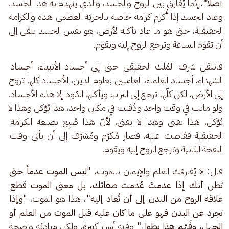
أصلاً"
، إنّما يُفارق بين الروح والجسد، والذي ينهدم به هذا الجسد. 
وعاد الجسد إذا أُكرم كرامة خاصة بالحريّة العظمى هذه والكرامة 
الحقيقية، حتى هو ما عاد تأكله الأرض، هو نفس الجسد يبقى إلى 
أن تقوم الساعة وترجع الروح إليه ويقوم. 
فانتقل شرف المُلك الحقيقي حتى إلى أجساد الأنبياء، أجساد 
الشهداء، أجساد العلماء، العاملين بعلوم الدين، الأجساد كلها تروح 
إلى الأرض، لكن كلّها ترجع إلى التراب ويأكلها الدّود إلا هذه الأجساد. 
ولو ماتت في وقت واحد ودُفنت في مكان واحد، هذا يُؤكل وهذا لا 
يُؤكل، هذا يفنى وهذا لا يفنى، لأنّ هذا صُبِغ بصبغة الكرامة 
الحقيقية ففاضت عليه، فصار مُكرّم ومُشرّف إلى أن يأتي وقت 
النفخة الثانية وترجع الروح إليه ويقوم. 
قال: لا يُفارقك العلم والإيمان بالموت، "
ليس الموت عدماً حتى 
تظن أنك إذا عدمتَ عُدمت صفاتك، بل معنى الموت قطع 
علاقة الروح من البدن إلى أن تُعاد إليه"،
 هذا هو الموت، "
وإذا 
تجرد عن البدن فهو على ما كان عليه قبل الموت من العلم أو 
الجهل، وفَهْم هذا يطول" 
وفيه أسرار كبيرة، ولكن مبادئه واضحة 