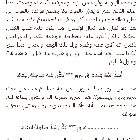
وعظمة الرّبوبية وقربه من الرّبّ ومعرفته بأسمائه وصفاته؛ هذا 
العلم النّافع الذي لا يفنى بالموت ولا ينقطع فوائده بالموت، بل 
تظهر فوائده وتبرز بالموت أكثر، وتبقى نتائجه نعيمٌ مؤبّد لا غاية له. 
هذا هو كمال، هذا كمال الإنسان؛ فما أنكرنا عليه طلب الكمال 
الحقيقي، لكن أنكرنا عليه انحطاطه وتوهّمه للكمال الذي ليس 
بكمال، ثم أفنى عقله وعُمره وراء ذلك الوهم والخيال، هذا الذي 
أنكرنا عليه، وفيه أمام عينه الزوال والانتهاء منه، قال: "
لا بقاء له"،
ويقول قائلهم: 
أَشَدُّ الغَمِّ عِندي في سُرورٍ *** تَيَقَّنَ عَنهُ صاحِبُهُ اِنتِقالا
هذا ليس سرور هذا!.. سرور ينتقل عنه هذا غمّ هذا، هل معك 
سرور يدوم ويستمر؟! هذا السّرور بمعرفة الله والسّرور بطاعة الله، 
هذا يدوم ويستمر شأنه؛ وأمّا السرور بشيء يزول وينتهي يتحوّل، 
فهو غمّ؛ 
…………………. سُرورٍ *** تَيَقَّنَ عَنهُ صاحِبُهُ اِنتِقالا.