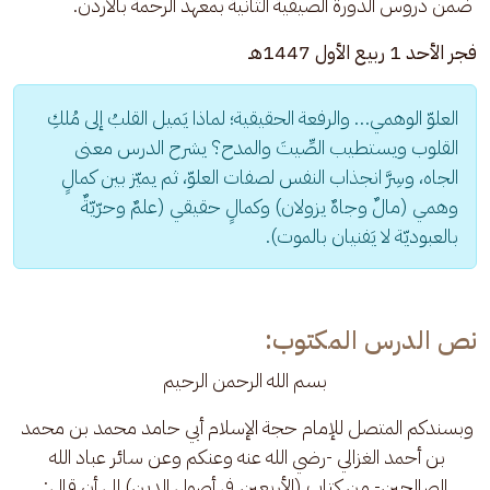
 ضمن دروس الدورة الصيفية الثانية بمعهد الرحمة بالأردن.
فجر الأحد 1 ربيع الأول 1447هـ
العلوّ الوهمي… والرفعة الحقيقية؛ لماذا يَميل القلبُ إلى مُلكِ 
القلوب ويستطيب الصِّيتَ والمدح؟ يشرح الدرس معنى 
الجاه، وسِرَّ انجذاب النفس لصفات العلوّ، ثم يميّز بين كمالٍ 
وهمي (مالٌ وجاهٌ يزولان) وكمالٍ حقيقي (علمٌ وحرّيّةٌ 
بالعبوديّة لا يَفنيان بالموت).
نص الدرس المكتوب:
بسم الله الرحمن الرحيم
وبسندكم المتصل للإمام حجة الإسلام أبي حامد محمد بن محمد 
بن أحمد الغزالي -رضي الله عنه وعنكم وعن سائر عباد الله 
الصالحين- من كتاب (الأربعين في أصول الدين) إلى أن قال: