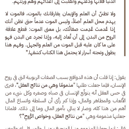
الدنيا فلأنها ودعتهم وانقلبت إلى أعدائهم وهم ورثتهم.
ولا تظننّ أن العلم والإيمان يفارقانك بالموت، فالموت لا 
يهدم محل العلم أصلاً، وليس الموت عدماً حتى تظن أنك 
إذا عُدمتَ عُدِمت صفاتُك، بل معنى الموت: قطع علاقة 
الروح من البدن إلى أن تُعاد إليه، وإذا تجرد عن البدن فهو 
على ما كان عليه قبل الموت من العلم والجهل. وفهم هذا 
يطول وتحته أسرار لا يحتمل هذا الكتاب كشفها."
يقول: إذا قلت أن هذه الدوافع بسبب الصفات الربوبية التي في روح 
الإنسان، فلِما جعلت طلبها "
مذمومًا
وهي من نتائج العقل"
، فترى 
في حس العقل أنه يتولّع الإنسان في صباه وصغره وكل شيء من 
الألعاب والمظاهر والمال، وإذا كبر رأى أن السلطة واتساع المال 
أهم من هذا كله، وصار لا يبالي بأمور المال وما إلى ذلك. فلماذا 
جعلتها مذمومة وهي "
من نتائج العقل، وخواص الرُّوحِ"؟ 
قال: إنما جعلنا المذموم منها المنحرف منها، والمسوّل له والمغرر 