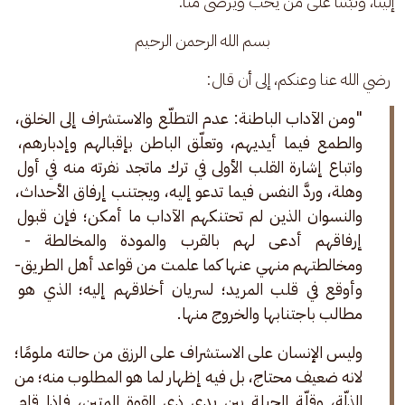
إلينا، وثبّتنا على من يحب ويرضى منّا.
بسم الله الرحمن الرحيم
 رضي الله عنا وعنكم، إلى أن قال: 
"ومن الآداب الباطنة: عدم التطلّع والاستشراف إلى الخلق، 
والطمع فيما أيديهم، وتعلّق الباطن بإقبالهم وإدبارهم، 
واتباع إشارة القلب الأولى في ترك ماتجد نفرته منه في أول 
وهلة، وردَّ النفس فيما تدعو إليه، ويجتنب إرفاق الأحداث، 
والنسوان الذين لم تحتنكهم الآداب ما أمكن؛ فإن قبول 
إرفاقهم أدعى لهم بالقرب والمودة والمخالطة - 
ومخالطتهم منهي عنها كما علمت من قواعد أهل الطريق- 
وأوقع في قلب المريد؛ لسريان أخلاقهم إليه؛ الذي هو 
مطالب باجتنابها والخروج منها. 
وليس الإنسان على الاستشراف على الرزق من حالته ملومًا؛ 
لانه ضعيف محتاج، بل فيه إظهار لما هو المطلوب منه؛ من 
الذلّة، وقلّة الحيلة بين يدي ذي القوة المتين، فإذا قام 