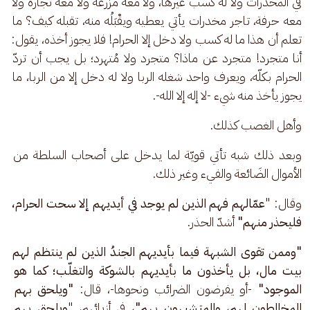
في المخدرات ولا له كسب غيرها، ولا معه مزرعة ولا معه تجارة ولا 
معه حرفة، تاجر مخدرات يأتي يعطيه ويقْبَلُه منه، تقبله كيف؟ ما 
تعلم أن هذا ما له كسب ولا دخل إلا الحرام! فلا يجوز أخذه، يقول: 
أنا متجرد! متجرد عن ماذا؟ متجرد ولا مُتهرد؛ بل يجب أن تردّ 
الحرام بكلّه، ويعرف واحد شغله الربا ولا له دخل إلا من الربا، ما 
يجوز يأخذ منه شيء -لا إله إلا الله-.
وأهل الغصب كذلك.
وبعد ذلك شبه تأتي قويّة لما يدخل على أصحاب السلطة من 
الأموال الضَائعة والفيء وغير ذلك.
وقال: "
عمّالهم فهم الذين لم يوجد في أيديهم إلا سحت الحرام، 
فليحذر منهم" 
أشدّ الحذر.
"وممن تقوى الشبهة فيما بأيديهم الجندُ الذين لم ينتظم لهم 
بيت مال، بل يأخذون ما بأيديهم بالشوكة والتغلّب؛ كما هو 
الموجود"
 -أو يفرضون الضرائب ونحوها-، قال:
 "ويلحق بهم 
المخالطون لهم، والمتشبهون بهم"،
 في أزيائهم، "
ويلحق بهم 