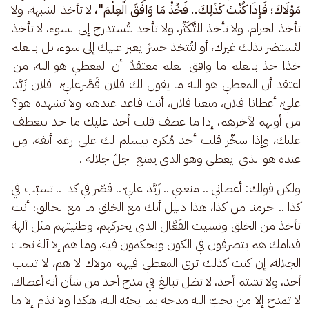
مَوْلَاكَ؛ فَإِذَا كُنْتَ كَذَلِكَ.. فَخُذْ مَا وَافَقَ الْعِلْمَ"،
 لا تأخذ الشبهة، ولا 
تأخذ الحرام، ولا تأخذ للتَّكَثُر، ولا تأخذ لتُستدرج إلى السوء، لا تأخذ 
ليُستضر بذلك غيرك، أو لتُتخذ جسرًا يعبر عليك إلى سوء، بل بالعلم 
خذ! خذ بالعلم ما وافق العلم معتقدًا أن المعطي هو الله، من 
اعتقد أن المعطي هو الله ما يقول لك فلان قَصَّرعليّ،  فلان زَيَّد 
عليّ، أعطانا فلان، منعنا فلان، أنت قاعد عندهم ولا تشهده هو؟ 
من أولهم لآخرهم، إذا ما عطف قلب أحد عليك ما حد بيعطف 
عليك، وإذا سخّر قلب أحد مُكره بيسلم لك على رغم أنفه، مِن 
عنده هو الذي  يعطي وهو الذي يمنع -جلّ جلاله-.
ولكن قولك: أعطاني .. منعني .. زَيَّد عليّ .. قصّر في كذا .. تسبّب في 
كذا .. حرمنا من كذا، هذا دليل أنك مع الخلق ما مع الخالق؛ أنت 
تأخذ من الخلق ونسيت الفَعَّال الذي يحركهم، وظنيتهم مثل آلهة 
قدامك هم يتصرفون في الكون ويحكمون فيه، وما هم إلا آلة تحت 
الجلالة، إن كنت كذلك ترى المعطي فيهم مولاك لا هم، لا تسب 
أحد، ولا تشتم أحد، لا تظل تبالغ في مدح أحد من شأن أنه أعطاك، 
لا تمدح إلا من يحبّ الله مدحه بما يحبّه الله، هكذا ولا تذم إلا ما 