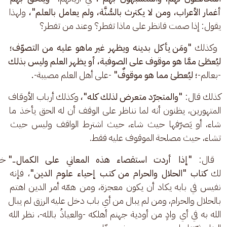
أغمار الأعراب، ومن لا يكترث بالسُّنَّة، ولم يعامل بالعلم"،
 ولهذا 
يقول: إذا صمت فانظر على ماذا تفطر؟ وعند من تفطر؟
 وكذلك 
"ومَن يأكل بدينه ويظهر غير ماهو عليه من التصوّف؛ 
ليُعطَىٰ ممَّا هو موقوف على الصوفية، أو يظهر العلم وليس بذلك
-بعالم-
؛ ليُعطىٰ مما هو موقوفٌ" 
-على أهل العلم
مصيبة-
.
كذلك قال: 
"والمتجرّد متعرض لذلك كله"،
 وكذلك أرباب الأوقاف 
المتهورين، يظنون أنه لما نناظر على الوقف أن له الحق يأخذ ما 
شاء، أو يَصرّفها حيث شاء، حيث اشترط الواقف وليس حيث 
تشاء، حيث مصلحة الموقوف عليه فقط.
 قال: 
"إذا أردت استقصاء هذه المعاني على الكمال.."
 خذ
لك 
كتاب "الحلال والحرام من كتب إحياء علوم الدين"
، فإنه 
نفيس في بابه يكاد أن يكون معجزة، ومن همّه أمر الدين اهتم 
بالحلال والحرام، ومن لم يبال من أي باب دخل عليه الرزق لم يبال 
الله به في أي وادٍ من أودية جهنم أهلكه -والعياذُ بالله-، نظر الله 