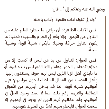
 ورضي الله عنه وعنكم إلى أن قال:
"وله في تناوله آداب ظاهرة، وآداب باطنة:
 فمن الآداب الظاهرة: أن يراعي ما حظره العلم عليه من 
التناول من الأيدي، وإلا وقع في الحرام والشبهة؛ فمنها: ما 
يكون التناول حرامًا، ومنها: مايكون شبهةً قويةً، وشبهةً 
قليلةً.
 فمن الحرام: التناول مِن يد مَن ليس له كسبٌ إلا من 
محرَّم؛ كمعامل الخمر، وعامل الرّبا الذي ليس بيده غيره، أو 
ما بأيدي أهل الرّبا الذين ليس لهم حرفة يستندون إليها، 
وأهل الغصب من العمال السلطانية دون مولينهم؛ فإن 
أموالهم شبهة قوية، لما قد يدخل أيديهم من الأموال 
الضائعة والفيء، وغير ذلك مما لا يبعد وجود الحِلِّ في 
أموالهم، وأما عمّالهم فهم الذين لم يوجد في أيديهم إلا 
سحت الحرام، فليحذر منهم أشدَّ مِن الملوك نفوسهم. 