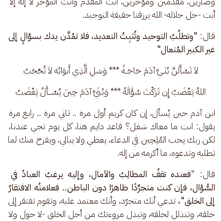
وضارين، مقدمين ومؤخرين، أنت المقدم وأنت المؤخر لا إله إلا 
أنت -جل جلاله- الله يرزقنا حقيقة التوحيد. 
قال: 
"وتطلُبُ التوحيد وتُثبِتُ التعديد،
فلا تمُدَّن يدك بسؤالٍ إلى 
غير الكبير المُتعال"
لاَ تَسْأَلَنَّ بُنَـيَّ آدَمَ حَاجَــةً *** وَسَلِ الَّذِي أَبوَابُه لاَ تُحْجَبُ
اللهُ يَغْضَبُ إِن تَرَكْتَ سُؤَالَهُ *** وَبُنَيَّ آدَمَ حِينَ يُسْـــأَلُ يَغْضَبُ
ابن آدم حين يُسأل، إن كان كريم أول مرة .. ثاني مرة .. رابع مرة 
يقول: انت ما معاك شغل؟ قاعد دايم هنا، كل يوم تجي عندنا، 
لكن ربك يحب المُلِحِين في الدعاء، يعطي ولا يبالي، ويفرح منك لما 
تطلبه وتدعوه، ما أكرمه من إله. 
قال: "
فعنده تقفُ المطالِبُ والآمال، وإليه يرغبُ العبادُ في 
السُّؤال، فإن كنت متجرِّدًا ظاهرًا دون الباطن.. فعلامتُه الافتقارُ 
إلى الخلق"،
 تدعي أنك متجرّد، وأنك معتمد عليه، وتقوم تفتقر إلى 
خلقه، وتتذلل لخلقه، وتبذل مروءتك من أجل الخلق -لا حول ولا 