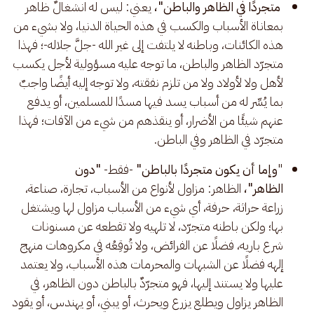
 متجردًا في الظاهر والباطن"،
 يعني: ليس له انشغالٌ ظاهر 
بمعاناة الأسباب والكسب في هذه الحياة الدنيا، ولا بشيء من 
هذه الكائنات، وباطنه لا يلتفت إلى غير الله -جلَّ جلاله-؛ فهذا 
متجرّد الظاهر والباطن، ما توجه عليه مسؤولية لأجل يكسب 
لأهل ولا لأولاد ولا من تلزم نفقته، ولا توجه إليه أيضًا واجبٌ 
بما يُسِّر له من أسباب يسد فيها مسدًا للمسلمين، أو يدفع 
عنهم شيئًا من الأضرار، أو ينقذهم من شيء من الآفات؛ فهذا 
متجرّد في الظاهر وفي الباطن.
"
وإما أن يكون متجردًا بالباطن"
 -فقط- 
"دون 
الظاهر"، 
الظاهر: مزاول لأنواع من الأسباب، تجارة، صناعة، 
زراعة حراثة، حرفة، أي شيء من الأسباب مزاول لها ويشتغل 
بها؛ ولكن باطنه متجرّد، لا تلهيه ولا تقطعه عن مسنونات 
شرع باريه، فضلًا عن الفرائض، ولا تُوقِعُه في مكروهات منهج 
إلهه فضلًا عن الشبهات والمحرمات هذه الأسباب، ولا يعتمد 
عليها ولا يستند إليها، فهو متجرّدٌ بالباطن دون الظاهر، في 
الظاهر يزاول ويطلع يزرع ويحرث، أو يبني، أو يهندس، أو يقود 