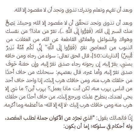
وبعد أن تفهم وتعلم وتدرك؛ تذوق وتجد أن لا مقصود إلا الله.
وبعد أن تذوق وتجد تتحقّق أن لا مقصود إلا الله؛ وحينئذ يَصِحُّ 
منك السير إلى الله، (فَفِرُّوا إِلَى اللَّهِ ..)، تفرّ من ماذا؟ من نفسك 
وهواك والشواغل والعلائق القاطعة عن الله، من الغفلات من 
الذنوب من المعاصي تفرّ، (فَفِرُّوا إِلَى اللَّهِ ۖ إِنِّي لَكُم مِّنْهُ نَذِيرٌ 
مُّبِينٌ) [الذاريات:50]، قال الحق تعالى: سواء من رجاه ومن خافه 
يمشي، يفرّ إليه، إن رجوته رجاء صدق تفرّ إليه، وإن خفتهُ خَوفَ 
صدق تفرّ إليه، وأما غيره، قال بعضهم: سبحانك من خاف أحدًا 
من خلقك هرب منه، ومن خافك هرب إليك، إذا واحد خاف أحد 
من الناس يهرب منه، لكن أنت ماذا يعمل؟ يهرب أين؟ ما شي إلا 
يجي لعندك، ينطرح عليك ويرجع إليك، من خاف أحدًا من خلقك 
هرب منه ومن خافك هرب إليك -لا إله إلا الله- ما أعظمه وما أكرمه.
إذًا فالسّالك يقول:
 "الذي تجرّد عن الأكوان جملة لطلب المقصد، 
وله أحكام في سلوكه؛ إما أن يكون: