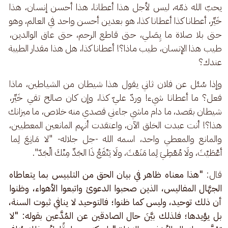
يحبّ الله ذمّه، ليس لأجل هذا أعطانا، هذا أحسن إنسان، هذا 
خَيِّر، أعطانا كذا أعطانا كذا، هو بعدين أحسن واحد في العالم، وهو 
حتى بلا صلاة ما يِصَلي، حتى قاطع الرحم، حتى عاق الوالدين، 
طيب هذا الإنسان، طيب ماذا؟! أعطانا كذا، هل هذا مقدار الطيبة 
عندك؟ 
وإذا سُئل عن فلان ثاني يقول هذا شيطان من الشياطين، ماذا 
فعل؟ ما أعطانا شيء! وردّ عليّ كذا، وإن كان صالح تقي خَيِّر، 
شيطان بقصد، ما دام ماشي جاءني قصدي منه خلاص، ما ميزانك 
هذا؟! أنت عبدت الخلق الآن، واعتقدت أنهم المانعين المعطيين، 
والمانع والمعطي واحد، اسمه الله -جل جلاله- "لا مَانِعَ لِما 
أعْطَيْتَ، ولَا مُعْطِيَ لِما مَنَعْتَ، ولَا يَنْفَعُ ذَا الجَدِّ مِنْكَ الْجَدّ".
قال: 
"هذا معناه ظاهر في بيان الحق من التلبيس بما يتعاطاه 
الجهَّال المفاليس، الذين صحبوا الدعوىٰ واتبعوا الأهواء، وظنوا 
أن ذلك توحيد، وليس كما ظنوا؛ فالتوحيد لا ينافي ثبوت السنة، 
بل يؤيدها؛ فلذلك بيَّنَ حال الصادقين عن المُدَّعين بقوله: "لا 