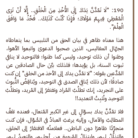
190: "لَا تَمُدَّنَّ يَدَكَ إِلَى الأْخْذِ مِنَ الْخَلْقِ.. إِلَّا أَنْ تَرَى 
الْمُعْطِيَ فِيهِمّ مَوْلَاكَ؛ فَإِذَا كُنْتَ كَذَلِكَ.. فَخُذْ مَا وَافَقَ 
الْعِلْمَ".
هذا معناه ظاهر في بيان الحق من التلبيس بما يتعاطاه 
الجهَّال المفاليس، الذين صحبوا الدعوىٰ واتبعوا الأهوا، 
وظنوا أن ذلك توحيد، وليس كما ظنوا؛ فالتوحيد لا ينافي 
ثبوت السنة، بل يؤيدها؛ فلذلك بيَّنَ حال الصادقين عن 
المُدَّعين بقوله: "لا تمُدَّن يدك إلى الأخذ من الخلق" إن كنت 
صادقًا؛ لأن ذلك يُنافِي الصدق في التوحيد، ويُناقِضُ الثُّبوتَ 
على التجريد، إنك تطلُبُ المُراد وتفتقرُ إلى المُريد، وتطلُبُ 
التوحيد وتُثبِتُ التعديد!! 
فلا تمُدَّنَّ يدك بسؤالٍ إلى غير الكبير المُتعال، فعنده تقفُ 
المطالِبُ والآمال، وإليه يرغبُ العبادُ في السُّؤال، فإن كنت 
متجرِّدًا ظاهرًا دون الباطن.. فعلامتُه
الافتقارُ إلى الخلق، 
والتذلُّلُ لهم، وابتِذالُ المُروءة من أجلهم، والتعبدُ لهم، 