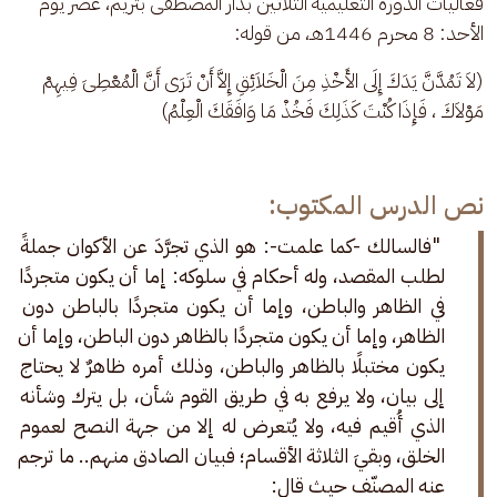
فعاليات الدورة التعليمية الثلاثين بدار المصطفى بتريم، عصر يوم 
الأحد: 8 محرم 1446هـ، من قوله: 
(لاَ تَمُدَّنَّ يَدَكَ إِلَى الأَخْذِ مِنَ الْخَلاَئِقِ إِلاَّ أَنْ تَرَى أَنَّ الْمُعْطِىَ فِيهِمْ 
مَوْلاَكَ ، فَإِذَا كُنْتَ كَذَلِكَ فَخُذْ مَا وَافَقَكَ الْعِلْمُ)
نص الدرس المكتوب:
 "فالسالك -كما علمت-: هو الذي تجرَّدَ عن الأكوان جملةً 
لطلب المقصد، وله أحكام في سلوكه: إما أن يكون متجردًا 
في الظاهر والباطن، وإما أن يكون متجردًا بالباطن دون 
الظاهر، وإما أن يكون متجردًا بالظاهر دون الباطن، وإما أن 
يكون مختبلًا بالظاهر والباطن، وذلك أمره ظاهرٌ لا يحتاج 
إلى بيان، ولا يرفع به في طريق القوم شأن، بل يترك وشأنه 
الذي أُقيم فيه، ولا يُتعرض له إلا من جهة النصح لعموم 
الخلق، وبقيَ الثلاثة الأقسام؛ فبيان الصادق منهم.. ما ترجم 
عنه المصنّف حيث قال: 