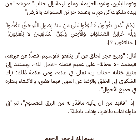
وقوة اليقين، ونفوذ العزيمة، وعلو الهمة إلى جناب"
 -مولاه- 
"من 
بيده ملكوت كل شيء، وعنده خزائن السموات والأرض"
 (هُمُ الَّذِينَ يَقُولُونَ لَا تُنفِقُوا عَلَىٰ مَنْ عِندَ رَسُولِ اللَّهِ حَتَّىٰ يَنفَضُّوا ۗ 
وَلِلَّهِ خَزَائِنُ السَّمَاوَاتِ وَالْأَرْضِ وَلَٰكِنَّ الْمُنَافِقِينَ لَا يَفْقَهُونَ) 
[المنافقون:7]. 
قال:
 "ويرىٰ عجز الخلق عن أن ينفعوا نفوسهم، فضلًا عن غيرهم، 
فيعتمد -لا محالة- على عميم فضله -
فضل الله-،
 ويستند إلىٰ 
منيع جَنابه 
-جناب ربه تعالى في علاه-
، ومن علامة ذلك: ترك 
الشكوى إلى الخلق والرّضا عن المولى فيما قضى، والاكتفاء بنظره 
في جميع الأحوال".
إذًا
 "فلابد من أن يأتيه ماقدّر له من الرزق المقسوم"، 
ثم
 "في 
تناوله آداب ظاهرة، وآداب باطنة".
بسم الله الرحمن الرحيم