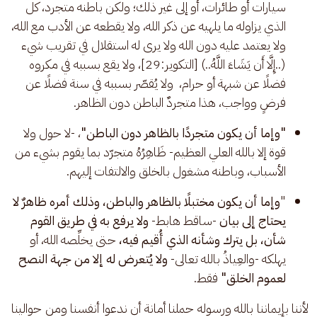
سيارات أو طائرات، أو إلى غير ذلك؛ ولكن باطنه متجرد، كل 
الذي يزاوله ما يلهيه عن ذكر الله، ولا يقطعه عن الأدب مع الله، 
ولا يعتمد عليه دون الله ولا يرى له استقلال في تقريب شيء 
(..إِلَّا أَن يَشَاءَ اللَّهُ..) [التكوير:29]، ولا يقع بسببه في مكروه 
فضلًا عن شبهة أو حرام،  ولا يُقصّر بسببه في سنة فضلًا عن 
فرضٍ وواجب، هذا متجردٌ الباطن دون الظاهر.
"وإما أن يكون متجردًا بالظاهر دون الباطن"
، -لا حول ولا 
قوة إلا بالله العلي العظيم- ظَاهِرُهُ متجرّد بما يقوم بشيء من 
الأسباب، وباطنه مشغول بالخلق والالتفات إليهم. 
"
وإما أن يكون مختبلًا بالظاهر والباطن، وذلك أمره ظاهرٌ لا 
يحتاج إلى بيان
 -ساقط هابط- 
ولا يرفع به في طريق القوم 
شأن، بل يترك وشأنه الذي أُقيم فيه، 
حتى يخلِّصه الله، أو 
يهلكه -والعِياذُ بالله تعالى-
 ولا يُتعرض له إلا من جهة النصح 
لعموم الخلق"
 فقط.
لأننا بإيماننا بالله ورسوله حملنا أمانة أن ندعوا أنفسنا ومن حوالينا 