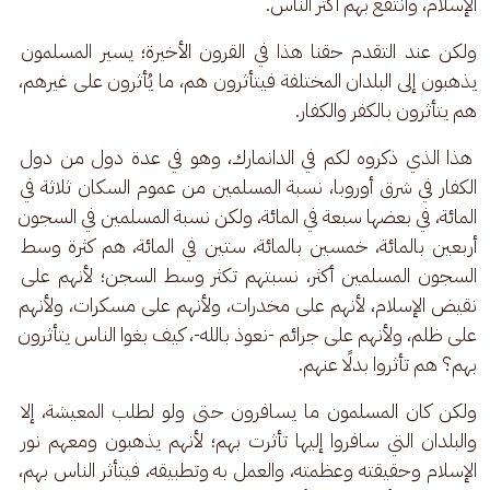
الإسلام، وانتفع بهم أكثر الناس.
ولكن عند التقدم حقنا هذا في القرون الأخيرة؛ يسير المسلمون 
يذهبون إلى البلدان المختلفة فيتأثرون هم، ما يُأثرون على غيرهم، 
هم يتأثرون بالكفر والكفار.
 هذا الذي ذكروه لكم في الدانمارك، وهو في عدة دول من دول 
الكفار في شرق أوروبا، نسبة المسلمين من عموم السكان ثلاثة في 
المائة، في بعضها سبعة في المائة، ولكن نسبة المسلمين في السجون 
أربعين بالمائة، خمسين بالمائة، ستين في المائة، هم كثرة وسط 
السجون المسلمين أكثر، نسبتهم تكثر وسط السجن؛ لأنهم على 
نقيض الإسلام، لأنهم على مخدرات، ولأنهم على مسكرات، ولأنهم 
على ظلم، ولأنهم على جرائم -نعوذ بالله-، كيف بغوا الناس يتأثرون 
بهم؟ هم تأثروا بدلًا عنهم. 
ولكن كان المسلمون ما يسافرون حتى ولو لطلب المعيشة، إلا 
والبلدان التي سافروا إليها تأثرت بهم؛ لأنهم يذهبون ومعهم نور 
الإسلام وحقيقته وعظمته، والعمل به وتطبيقه، فيتأثر الناس بهم، 