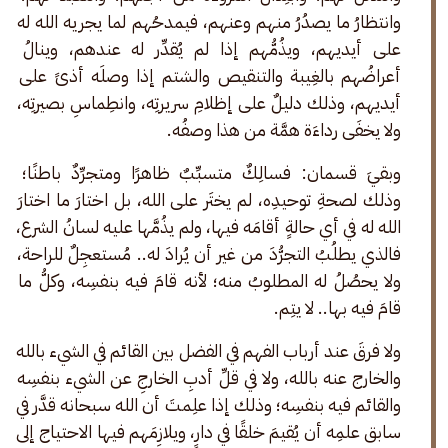
وانتظارُ ما يصدُرُ منهم وعنهم، فيمدحُهم لما يجريه الله له 
على أيديهم، ويذُمُّهم إذا لم يُقدِّر له عندهم، وينالُ 
أعراضُهم بالغِيبة والتنقيص والشتم إذا وصلَه أذىً على 
أيديهم، وذلك دليلٌ على إظلامِ سريرتِه، وانطِماسِ بصيرتِه، 
ولا يخفَى رداءَة همَّة من هذا وصفُه. 
وبقيَ قسمان: فسالِكٌ متسبِّبٌ ظاهرًا ومتجرِّدٌ باطنًا؛ 
وذلك لصحةِ توحيدِه، لم يختَر على الله، بل اختارَ ما اختارَ 
الله له في أي حالةٍ أقامَه فيها، ولم يذُمَّها عليه لسانُ الشرع، 
فالذي يطلُبُ التجرُّدَ من غير أن يُرادَ له.. مُستعجِلٌ للراحة، 
ولا يحصُلُ له المطلوبُ منه؛ لأنه قامَ فيه بنفسِه، وكلُّ ما 
قامَ فيه بها.. لا يتِم. 
ولا فرقَ عند أرباب الفهم في الفضل بين القائم في الشيء بالله 
والخارج عنه بالله، ولا في قلِّ أدبِ الخارجِ عن الشيء بنفسِه 
والقائم فيه بنفسِه؛ وذلك إذا علِمتَ أن الله سبحانه قدَّر في 
سابق علمِه أن يُقيمَ خلقًا في دارٍ، ويلازِمَهم فيها الاحتياج إلى 