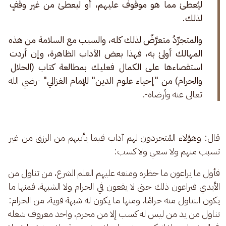
ليُعطىٰ مما هو موقوفٌ عليهم، أو ليعطىٰ من غير وقفٍ 
لذلك. 
والمتجرِّدُ متعرَّضٌ لذلك كله، والسبب مع السلامة من هذه 
المهالك أولىٰ به، فهذا بعض الآداب الظاهرة، وإن أردت 
استقصاءها على الكمال فعليك بمطالعة كتاب (الحلال 
والحرام) من "إحياء علوم الدين" للإمام الغزالي" 
-رضي الله 
تعالى عنه وأرضاه-. 
قال: وهؤلاء المُتجردون لهم آداب فيما يأتيهم من الرزق من غير 
تسبب منهم ولا سعي ولا كسب:
فأول ما يراعون ما حظره ومنعه عليهم العلم الشرع، من تناول من 
الأيدي فيراعون ذلك حتى لا يقعون في الحرام ولا الشبهة، فمنها ما 
يكون التناول منه حرامًا، ومنها ما يكون له شبهة قوية، من الحرام: 
تناول من يد من ليس له كسب إلا من محرم، واحد معروف شغله 