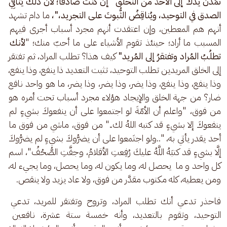
تمُدَّن يدك إلى الأخذ من النخلق" إن كنت صادقًا؛ لأن ذلك يُنافِي 
الصدق في التوحيد، ويُناقِضُ الثُّبوتَ على التجريد،"، 
ما دام تشهد 
أنهم هم المعطين، وإن اعتقدت أنهم مجرد أسباب أجرى فيهم 
المسبب ما أراد؛ حينئذ تقوم الأشياء على ما أحبّ منك؛ "
لأنك 
تطلُبُ المُراد وتفتقرُ إلى المُريد"
 كيف هذا؟ تطلب المراد، ثم تفتقر 
إلى الخلق المريدين تطلب التوحيد، تثبت التعديد ذا ينفع، وذا ينفع، 
وذا ينفع، وذا ينفع، وذا يضر، وذا يضر، وذا يضر، ما هو واحد نافع 
ضار؟ من جهة الخلق والإيجاد هؤلاء مجرد أسباب تحت أمره هو 
من فوق، "واعلم أن الأمّةَ لو اجتمعوا على أن ينفعوكَ بشيءٍ لم 
ينفعوكَ إلا بشيءٍ قد كتبه اللهُ لك.." من فوق، ماشي من فوق ما 
أحد يقدر يأتي به، "..ولو اجتَمعوا على أن يضرُّوكَ بشيءٍ لم يضرُّوكَ 
إلَّا بشيءٍ قد كتبَهُ اللَّهُ عليكَ رُفِعتِ الأقلامُ، وجفَّتِ الصُّحُفُ"، اسم 
كل واحد و ما  يحصل له، وما يكون له، وما يحصل، وما يجيء له، 
ومن يعطيه، كله مكتوب مقدَّر من فوق، ولا عاد يزيد ولا ينقص.
فاحذر تدعي أنك تطلب المراد، وتروح وتفتقر للمريد، تدعي 
التوحيد، وتقوم بالتعديد، وأنه خمسة ستة عشرة، نافعين 