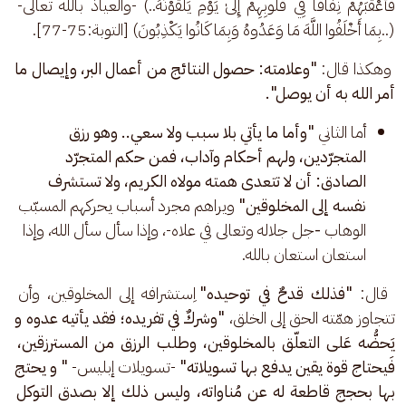
فَأَعْقَبَهُمْ نِفَاقًا فِي قُلُوبِهِمْ إِلَىٰ يَوْمِ يَلْقَوْنَهُ..) -والعياذُ بالله تعالى- 
(..بِمَا أَخْلَفُوا اللَّهَ مَا وَعَدُوهُ وَبِمَا كَانُوا يَكْذِبُونَ) [التوبة:75-77].
 وهكذا قال: 
"وعلامته: حصول النتائج من أعمال البر، وإيصال ما 
أمر الله به أن يوصل".
أما الثاني 
"وأما ما يأتي بلا سبب ولا سعي.. وهو رزق 
المتجرّدين، ولهم أحكام وآداب، فمن حكم المتجرّد 
الصادق: أن لا تتعدى همته مولاه الكريم، ولا تستشرف 
نفسه إلى المخلوقين" 
ويراهم مجرد أسباب يحركهم المسبّب 
الوهاب
 -
جل جلاله وتعالى في علاه-، وإذا سأل سأل الله، وإذا 
استعان استعان بالله.
 قال: 
"فذلك قدحٌ في توحيده"
 اِستشرافه إلى المخلوقين، وأن 
تتجاوز همّته الحق إلى الخلق، 
"وشركٌ في تفريده؛ فقد يأتيه عدوه و 
يَحضُّه عَلى التعلّق بالمخلوقين، وطلب الرزق من المسترزقين، 
فَيحتاج قوة يقين يدفع بها تسويلاته"
 -تسويلات إبليس- 
" و يحتج 
بها بحجج قاطعة له عن مُناواته، وليس ذلك إلا بصدق التوكل 