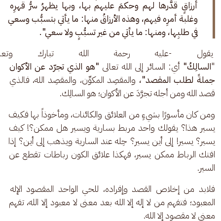
أرزاقٍ قدَّرها لهم وحكمَ عليهم بها، وبها يظهرُ سرُّ قهرِه 
وغلبة أمرِه فيهم، وهذه الأرزاقُ منها: ما يأتي بتسبُّب وسعي 
في طلبِها، ومنها: ما يأتي من غير تسبُّبٍ ولا سعي".
 يقول -عليه رحمة الله تبارك وتعال
"
السالِكُ"
 أي: السائر إلى الله تعالى 
"هو الذي تجرّد عن الأكوان 
جملةً لطلب المقصد"،
 والمقصِد المكوِّن، والمقصِد الله، فالذي 
قصد الله ومن أجله تجرَّدَ عن الأكوان؛ هو السالِك. 
ومن كان مأسورًا بشيءٍ من العلائق والكائنات، ومأخوذاً بها فكيف 
يسير هذا؟ يقولك واحد مربط بسارية ويسير هل ممكن؟! كيف 
يسير؟ يسير! إلى أين يسير؟ حِله عند السارية ويذهب إلى أين؟ إذا 
افتك الرباط ممكن يسير، فهكذا علائق الكون رباطات تقطع عن 
السير.
فلابد من إخلاص القصد وإفراده، للحي الواحد المقصود الإله 
المعبود؛ فتفهم من لا إله إلا الله بعد معنى لا معبود إلا الله، تفهم 
معنى لا مقصود إلا الله.