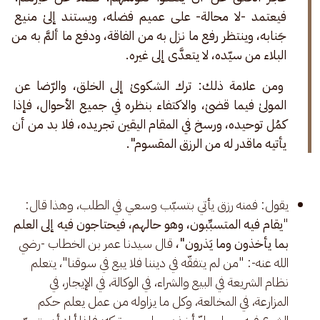
فيعتمد -لا محالة- على عميم فضله، ويستند إلىٰ منيع 
جَنابه، وينتظر رفع ما نزل به من الفاقة، ودفع ما ألمَّ به من 
البلاء من سيّده، لا يتعدَّى إلى غيره.
 ومن علامة ذلك: ترك الشكوىٰ إلى الخلق، والرّضا عن 
المولىٰ فيما قضىٰ، والاكتفاء بنظره في جميع الأحوال، فإذا 
كمُل توحيده، ورسخ في المقام اليقين تجريده، فلا بد من أن 
يأتيه ماقدر له من الرزق المقسوم".
يقول: فمنه رزق يأتي بتسبّب وسعي في الطلب، وهذا قال: 
"
يقام فيه المتسبِّبون، وهو حالهم، فيحتاجون فيه إلى العلم 
بما يأخذون وما يَذرون"،
 قال سيدنا عمر بن الخطاب -رضي 
الله عنه-: "من لم يتفقّه في ديننا فلا يبع في سوقنا"، يتعلم 
نظام الشريعة في البيع والشراء، في الوكالة، في الإيجار، في 
المزارعة، في المخالعة، وكل ما يزاوله من عمل يعلم حكم 