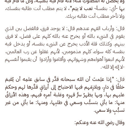
ولا يحصُلُ له المطلوبُ منه؛ لأنه قامَ فيه بنفسِه، وكلُّ ما قامَ فيه 
بها -
أي:
بنفسهُ-
 تعب لا يتِم"،
 لا يتم مطلب أنت طالبه بنفسك، 
ولا تأخر مطلب أنت طالبه بربك.
قال: وأرباب الفهم عندهم قال: لا يوجد فرق، فالفضل بين الذي 
يقوم في الشيء بالله أو يخرج عنه بالله كلهم على فضل، لا فرق 
بينهم. وكذلك قلة الأدب يخرج عن الشيء بنفسه، أو يدخل فيه 
بنفسه كله سواء، كلهم مذمومين، لأنهم غفلوا عن رب العالمين، 
لأنهم اتبعوا أهواءهم وشهواتهم، وأقاموا وأرادوا  أن يقيموا أنفسهم 
-لا إله إلا الله-.
قال:
 "إذا علِمتَ أن الله سبحانه قدَّر في سابق علمِه أن يُقيمَ 
خلقًا في دارٍ، ويلازِمَهم فيها الاحتياج إلى أرزاقٍ قدَّرها لهم وحكمَ 
عليهم بها، وبها يظهرُ سرُّ قهرِه وغلبة أمرِه فيهم، وهذه الأرزاقُ 
منها: ما يأتي بتسبُّب وسعي في طلبِها، ومنها: ما يأتي من غير 
تسبُّبٍ ولا سعي.
وقال رضي الله عنه وعنكم: