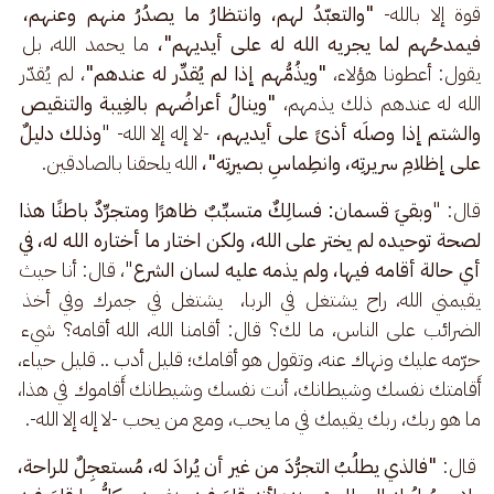
قوة إلا بالله- 
"والتعبّدُ لهم، وانتظارُ ما يصدُرُ منهم وعنهم، 
فيمدحُهم لما يجريه الله له على أيديهم"،
 ما يحمد الله، بل 
يقول: أعطونا هؤلاء، 
"ويذُمُّهم إذا لم يُقدِّر له عندهم"
، لم يُقدّر 
الله له عندهم ذلك يذمهم،
 "وينالُ أعراضُهم بالغِيبة والتنقيص 
والشتم إذا وصلَه أذىً على أيديهم،
 -لا إله إلا الله- "
وذلك دليلٌ 
على إظلامِ سريرتِه، وانطِماسِ بصيرتِه"،
 الله يلحقنا بالصادقين.
قال: "
وبقيَ قسمان: فسالِكٌ متسبِّبٌ ظاهرًا ومتجرِّدٌ باطنًا
هذا 
لصحة توحيده لم يختر على الله، ولكن اختار ما أختاره الله له، في 
أي حالة أقامه فيها، ولم يذمه عليه لسان الشرع
"، قال: أنا حيث 
يقيمني الله، راح يشتغل في الربا،  يشتغل في جمرك وفي أخذ 
الضرائب على الناس، ما لك؟ قال: أقامنا الله، الله أقامه؟ شيء 
حرّمه عليك ونهاك عنه، وتقول هو أقامك؛ قليل أدب .. قليل حياء، 
أَقامتك نفسك وشيطانك، أنت نفسك وشيطانك أَقاموك في هذا، 
ما هو ربك، ربك يقيمك في ما يحب، ومع من يحب -لا إله إلا الله-.
 قال: 
"فالذي يطلُبُ التجرُّدَ من غير أن يُرادَ له، مُستعجِلٌ للراحة، 