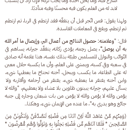
الشرع فيه، وما يحلّ أخذه وما يجب تركه؛ فإذا أراد أن يتسبّب 
لابد له من العلم يكون فيه محسنًا وفيه متأدبًا.
ولهذا يقول: فمن اتّجر قبل أن يتفقّه فقد ارتطم في الربا، ثم ارتطم 
ثم ارتطم، ويقع في المعاملات الفاسدة.
قال: "
وعلامته: حصول النتائج من أعمال البر، وإيصال ما أمر الله 
به أن يوصل"، 
يصل رحِمه، يؤدي زكاته، يتفقّد جيرانه، يساهم في 
النّوائب والنوازل للمسلمين طيبّة بذلك نفسه، هذا علامة أنه صادق 
في سعيه وفي كسبه، ويمشي على العلم، وأن ما يكسبه حلال معين 
له على الطاعة، ما يكسب ويبخل، أخته تحتاج ما يعطيها شيء، 
وابن أخته يفتقر ما يعطيه شيء، يفتقر من أرحامه وأقاربه ولا 
يسأل عليهم، جِيرانه يبيتون طَاوين بلا عشاء ولا يعطيهم، "والله لا 
يؤمن والله لا يؤمن والله لا يؤمن من بات شبعان وجاره إلى جنبه 
جائع وهو يدري به"، ما عنده من الإيمان شيء، وهكذا..
(وَمِنْهُم مَّنْ عَاهَدَ اللَّهَ لَئِنْ آتَانَا مِن فَضْلِهِ لَنَصَّدَّقَنَّ وَلَنَكُونَنَّ مِنَ 
الصَّالِحِينَ * فَلَمَّا آتَاهُم مِّن فَضْلِهِ بَخِلُوا بِهِ وَتَوَلَّوا وَّهُم مُّعْرِضُونَ * 