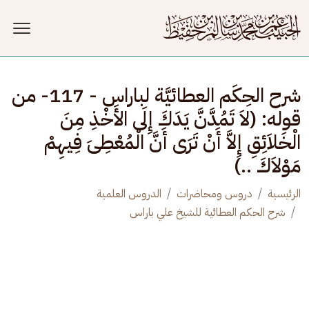
جاوز إلى المحتوى الرئيسي
شرح الحِكَم العطائيَّة لباراس - 117- من
قوله: (لاَ تَمُدَّنَّ يَدَكَ إِلَى الأَخْذِ مِنَ
الْخَلاَئِقِ إِلاَّ أَنْ تَرَى أَنَّ الْمُعْطِىَ فِيهِمْ
مَوْلاَكَ ..)
الرئيسية
دروس ومحاضرات
الدروس العلمية
شرح الحكم العطائية للشيخ علي باراس