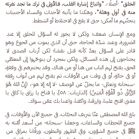
الخلق"
 -أصلًا-، 
"واتباع إشارة القلب، فـالأولى في ترك ما تجد نفرته 
منه في أول وهلة"، 
وهكذا
ما يأتيه
الأحداث والنساء الأجنبيات 
يتجنّبهم ما أمكن؛ حتى لا يقع في الاختلاط أو الشطط. 
ومع الإنسان ضعف؛ ولكن لا يجوز له السؤال للخلق إلا عند 
الضرورة، وعند شدّة الحاجة، حتى أن الذي يموت من الجوع وهو 
قادر على السؤال يعدّ كأنه قتل نفسًا؛ لكن أرباب الصدق لا 
يحتاجون إلى هذه المسائل، ولكن بمجرد أن يتوجّهوا إلى المعطّي 
الحق، يفتح لهم الباب من هنا أو من هناك، وقد يختبرهم في وقفةٍ، 
أو في حالةٍ، أو في وقت من الأوقات، ثم يفتح لهم من أبواب رِفقه 
-سبحانه وتعالى- ما يجلّ عن الوصف -لا إله إلا هو-، (إِنَّ اللهَ هُوَ 
الرَّزَّاقُ ذُو الْقُوَّةِ الْمَتِينُ) [الذاريات: ٥٨]، يا فتاح يا رزاق يا كافي يا 
مغني افتح علينا، وارزقنا، واكفنا، واغننا بك عمّن سواك.
بلغ الله المصطفى عنّا شريف التحيّات، في جميع الآن والأوقات، في 
جميع اللحظات والساعات، وجعلنا -سبحانه- من أسعد أمّته به 
ﷺ في جميع الشؤون، وفي الظهور والبطون، ورقّانا بمراقي من 