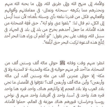
والأمة، إلى منهج الله وإلى طريق الله، وإلى ما يحبه الله منهم 
ونحذرهم مما يكرهه -سبحانه وتعالى- في معاملاتهم وأقوالهم 
وأفعالهم، فكل من قدرنا نبلغه بأي وسيلة بلَّغناه؛ لأن نبينا أُرسل 
إلى الكل، ثم قال لنا: "بلغوا عني ولو آية"، حتى فَقِهَ الصحابة من 
هذه الأمانة، ما جعل أحدهم يخرج من بلد إلى بلد في الجهاد في 
سبيل الله، ويقف على بحر يقول: "لو أعلم أن وراء هذا البحر أحد 
يُبَلَّغ هذه الدعوة لركبت البحر حتى أبلّغه".
انظر؛ منهم وقت وفاته ﷺ حوالي مائة ألف وستين ألف من 
الصحابة، ما أحد قُبر منهم حواليه في مكة والمدينة -لا المدينة ولا في 
مكة- إلا حوالي عشرين ألف من مئة وستين ألف، أين مائة 
وأربعين؟ وأين مائة ألف وأربعين ألف؟ تفرّقوا في الأمصار، ما تجي 
بلاد العرب ولا بلاد العجم إلا وآثارهم هناك، واحد قبره هنا واحد 
قبره هنا، واحد في آسيا، واحد في أفريقيا، واحد منهم في نواحي 
روسيا وخراسان؛ قبورهم هناك موزعة في العالم، حملوا الأمانة، 