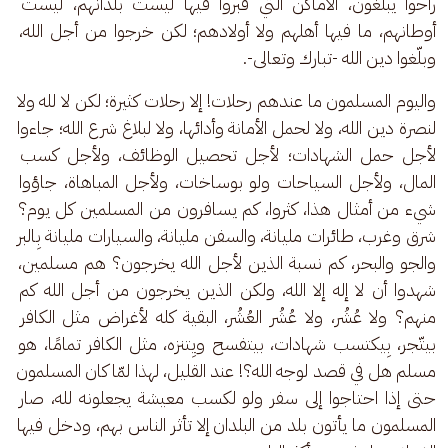
راحوا يبلغون، الأماكن التي قُبروا فيها ليست بلدانهم، ليست 
أوطانهم، ما فيها أهلهم ولا أولادهم؛ لكن خرجوا من أجل الله، 
وبلّغوا دين الله -تبارك وتعالى-. 
واليوم المسلمون ما عندهم رحلات! إلا رحلات كثيرة؛ لكن لا لله ولا 
لنصرة دين الله، ولا لحمل الأمانة وأدائها، ولا لبلاغ شرع الله؛ جاءوا 
لأجل حمل الشهادات؛ لأجل تحصيل الوظائف، ولأجل كسب 
المال، ولأجل السياحات ولو بوساخات، ولأجل المباهاة، جاؤوا 
شيء من أمثال هذا، كثروا، كم يسافرون من المسلمين كل يوم؟ 
شرق وغرب، طائرات مليانة، والسفن مليانة، والسيارات مليانة بِالبر 
والجو والبحر، كم نسبة الذين لأجل الله يخرجون؟ هم مسلمين، 
شهدوا أن لا إله إلا الله، ولكن الذين يخرجون من أجل الله كم 
منهم؟ ولا عُشُر، ولا عُشُر العُشُر، البقية كله لأغراض مثل الكافر 
بيتّجر، بِيكتسب شهادات، بيتفسح ويِتنزه، مثل الكافر تمامًا، هو 
مسلم هل في قصد لوجه الله؟! عند القليل، لهذا لمّا كان المسلمون 
حتى إذا احتاجوا إلى سفر ولو لكسب معيشة يجعلونه لله، صار 
المسلمون ما يأتون بلد من البلدان إلا تأثر الناس بهم، ودخل فيها 