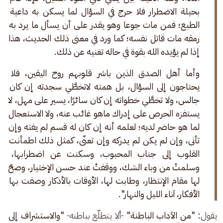
بحيلة الاضطرار فلا حرج في السؤال لما يسكن به داعية 
الطبع؛ فمن مات جوعا وهو يقدر على أن يسأل ما يرد به 
رمقه مات قاتل نفسه؛ كما ورد في معنى ذلك الحديث، هذا 
إذا لم يؤيده الله بقوة في حاله تغنيه عن ذلك. 
وأما أهل الصدق الذين باشر قلوبهم روح اليقين، فلا 
يحتاجون إلى السؤال، بل همته لاتخطَّي سجدته إن كان 
جالس، ولا تخطَّي خطواته إن كان سائرًا، يسير على مهل، لا 
يستفزه الحرص على إدراك ماهو غائب عنه، ولا الاستعجال 
لما هو حاضر لديه؛ لعلمه أنه إن كان له قسم لم يفته وإن 
تأنى، وإن لم يكن لم يدركه وإن تعنّى، كمثل ذلك اطمأنت 
القلوب إلى جناب المحبوب، وسكنت عن اضطرابها، 
وسلمتْ من وباء الشك، ووقفتْ عند حسن الإختيار، وصحّ 
لها مقام الإنتظار، وطابت لها، الأوقات بالأذكار وصفت بها 
الأفكار، آناء الليل والنهار".
يقول
: "من الآداب الباطنة" 
-ألا يتطلّع بباطنه- 
"والاستشراف إلى 