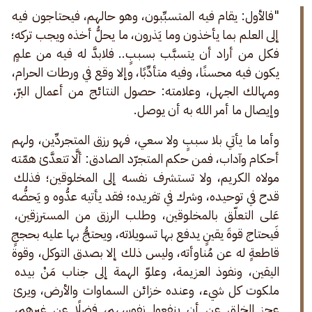
"فالأول: يقام فيه المتسبِّبون، وهو حالهم، فيحتاجون فيه 
إلى العلم بما يأخذون وما يَذرون، ما يحلُّ أخذه ويجب تركه؛ 
فكل من أراد أن يتسبَّب بسببٍ.. فلابدَّ له فيه من علمٍ 
يكون فيه محسنًا، وفيه متأدِّبًا، وإلا وقع في ورطات الحرام، 
ومهالك الجهل، وعلامته: حصول النتائج من أعمال البرّ، 
وإيصال ما أمر الله به أن يوصل. 
وأما ما يأتي بلا سببٍ ولا سعي، فهو رزق المتجردِّين، ولهم 
أحكام وآداب، فمن حكم المتجرّد الصادق: ألَّا تتعدَّىٰ همّته 
مولاه الكريم، ولا تستشرف نفسه إلى المخلوقين؛ فذلك 
قدح في توحيده، وشرك في تفريده؛ فقد يأتيه عدُّوه و يَحضُّه 
عَلى التعلّق بالمخلوقين، وطلب الرزق من المسترزقين، 
فَيحتاج قوةَ يقينٍ يدفع بها تسويلاته، ويحتجُّ بها عليه بحججٍ 
قاطعةٍ له عن مُناوأته، وليس ذلك إلا بصدق التوكل، وقوة 
اليقين، ونفوذ العزيمة، وعلوّ الهمة إلى جناب مَنْ بيده 
ملكوت كل شيء، وعنده خزائن السماوات والأرض، ويرىٰ 
عجز الخلق عن أن ينفعوا نفوسهم، فضلًا عن غيرهم، 