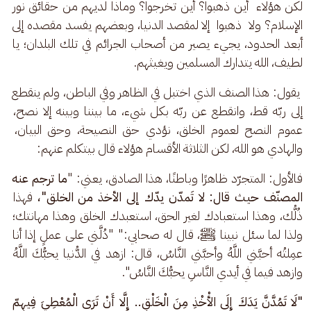
لكن هؤلاء  أين ذهبوا؟ أين تخرجوا؟ وماذا لديهم من حقائق نور 
الإسلام؟ ولا  ذهبوا  إلا لمقصد الدنيا، وبعضهم يفسد مقصده إلى 
أبعد الحدود، يجيء يصير من أصحاب الجرائم في تلك البلدان؛ يا 
لطيف، الله يتدارك المسلمين ويغيثهم.
 يقول: هذا الصنف الذي اختبل في الظاهر وفي الباطن، ولم ينقطع 
إلى ربّه قط، وانقطع عن ربّه بكل شيء، ما بيننا وبينه إلا نصح، 
عموم النصح لعموم الخلق، نؤدي حق النصيحة، وحق البيان، 
والهادي هو الله، لكن الثلاثة الأقسام هؤلاء قال بيتكلم عنهم:
فالأول: المتجرّد ظاهرًا وباطنًا، هذا الصادق، يعني: "
ما ترجم عنه 
المصنّف حيث قال:
لا تَمدّن يدّك إلى الأخذ من الخلق"، 
فهذا 
ذُلُّك، وهذا استعبادك لغير الحق، استعبدك الخلق وهذا مهانتك؛ 
ولذا لما سئل نبينا ﷺ، قال له صحابي:" "دُلَّني على عملٍ إذا أنا 
عمِلتُه أحبَّني اللَّهُ وأحبَّني النَّاسُ، قال: ازهد في الدُّنيا يحبُّكَ اللَّهُ 
وازهد فيما في أيدي النَّاسِ يحبُّكَ النَّاسُ".
"لَا تَمُدَّنَّ يَدَكَ إِلَى الأْخْذِ مِنَ الْخَلْقِ.. إِلَّا أَنْ تَرَى الْمُعْطِيَ فِيهِمّ 