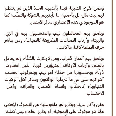
وممن تقوى الشبهة فيما بأيديهم الجندُ الذين لم ينتظم 
لهم بيت مال، بل يأخذون ما بأيديهم بالشوكة والتغلّب؛ كما 
هو الموجود في هذه الأعصار في سائر الأمصار. 
ويلحق بهم المخالطون لهم، والمتشبهون بهم في الزي 
والهيئة، وأرباب الصناعات المكروهة كَالصياغة، ومن يباشر 
حرف الظَلمة كائنة ما كانت. 
ويلحق بهم أغمار الأعراب، ومن لا يكترث بالسُّنَّة، ولم يعامل 
بالعلم، وأرباب الأوقاف المتهوّرين فيها، الذين اتخذوها 
دُولَة، ويحسبونها من جملة أموالهم، ويصرفونها بحسب 
أهوائهم على غير ما شرطها الواقفون وسائر أهل الولايات 
الدنياوية؛ كالحكّام، وقضاة الأمصار، والعراف، وأهل 
الاحتساب. 
ومَن يأكل بدينه ويظهر غير ماهو عليه من التصوف؛ ليُعطَىٰ 
ممَّا هو موقوف على الصوفية، أو يظهر العلم وليس كذلك؛ 