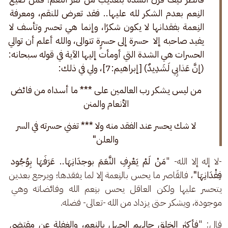
النِعم بعدم الشكر لله عليها.. فقد تعرض للنقم، ومعرفة 
النِعمة بفقدانها لا يكون شكرًا، وإنما هي تحسر وتأسف لا 
يفيد صاحبه إلا  حسرة إلى حسرٍة تتوالى، والله أعلم أن توالي 
الحسرات هي الشدة التي أومأت إليها الآية في قوله سبحانه: 
(إنَّ عَذابِي لَشَدِيدٌ) [إبراهيم:7]، ولي في ذلك: 
من ليس يشكر رب العالمين على *** ما أسداه من فائض 
الأنعام والمنن 
لا شك يحسر عند الفقد منه ولا *** تغني حسرته في السر 
والعلن"
-لا إله إلا الله- "
مَنْ لَمْ يَعْرِفِ النَّعَمَ بوجدَانِهَا.. عَرَفَهَا بِوُجُود 
فِقْدَانِهَا"
، فالقَاصر ما يحس بالنِعمة إلا لما يفقدها؛ ويرجع بعدين 
يتحسر عليها ولكن العاقل يحس بنِعم الله وفائضاته وهي 
موجودة، ويشكر حتى يزداد من الله -تعالى- فضله.
قال: "
فأكثر الخلق حالهم الجهل بالنعم، والغفلة عن مقتضى 