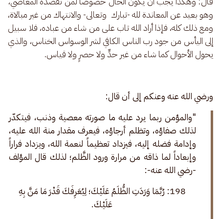
قال: وهكذا يجب أن يكون الحال خصوصًا لمن تقصده المعاصي، 
وهو بعيد عن المعاندة لله -تبارك  وتعالى- والانتهاك من غير مبالاة، 
ومع ذلك كله، فإذا أراد الله تاب على من شاء من عباده، فلا سبيل 
إلى اليأس من جود رب الناس الكافي لشر الوسواس الخناس، والذي 
يحول الأحوال كما شاء من غير حدٍّ ولا حصرٍ ولا قياس.
ورضي الله عنه وعنكم إلى أن قال:
"والمؤمن ربما يرد عليه ما صورته معصية وذنب، فيتكدّر 
لذلك صفاؤه، وتظلم أرجاؤه، فيعرف مقدار منة الله عليه، 
وإدامة فضله إليه، فيزداد تعظيماً لنعمة الله، ويزداد فراراً 
وإبعاداً لما ذاقه من مرارة ورود الظَّلم؛ لذلك قال المؤلف 
-رضي الله عنه-: 
198: رُبَّمَا وَرَدَتِ الظُّلَمُ عَلَيْكَ؛ لِيُعَرِفَكَ قَدْرَ مَا مَنَّ بِهِ 
عَلَيْكَ. 