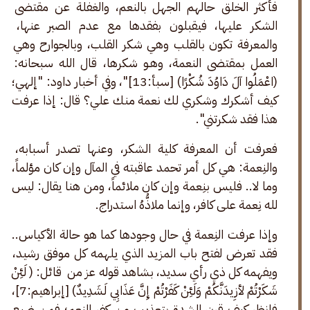
فأكثر الخلق حالهم الجهل بالنعم، والغفلة عن مقتضى 
الشكر عليها، فيقبلون بفقدها مع عدم الصبر عنها، 
والمعرفة تكون بالقلب وهي شكر القلب، وبالجوارح وهي 
العمل بمقتضى النعمة، وهـو شكرها، قال الله سبحانه: 
(اعْمَلُوا آلَ دَاوُدَ شُكْرًا) [سبأ:13]"، وفي أخبار داود: "إلهي؛ 
كيف أشكرك وشكري لك نعمة منك علي؟ قال: إذا عرفت 
هذا فقد شكرتني". 
فعرفت أن المعرفة كلية الشكر، وعنها تصدر أسبابه، 
والنِعمة: هي كل أمر تحمد عاقبته في المآل وإن كان مؤلماً، 
وما لا.. فليس بنِعمة وإن كان ملائماً، ومن هنا يقال: ليس 
لله نِعمة على كافر، وإنما ملاذُّهُ استدراج.
وإذا عرفت النِعمة في حال وجودها كما هو حالة الأكياس.. 
فقد تعرض لفتح باب المزيد الذي يلهمه كل موفق رشيد، 
ويفهمه كل ذي رأي سديد، بشاهد قوله عز من  قائل: (
لَئِنْ 
شَكَرْتُمْ لأزِيدَنَّكُمْ وَلَئِنْ كَفَرْتُمْ إِنَّ عَذَابِي لَشَدِيدٌ) [إبراهيم:7]، 
فانظر كيف قرن الشدة بتعذيب من كفر النعم؛ فمن ضيع 