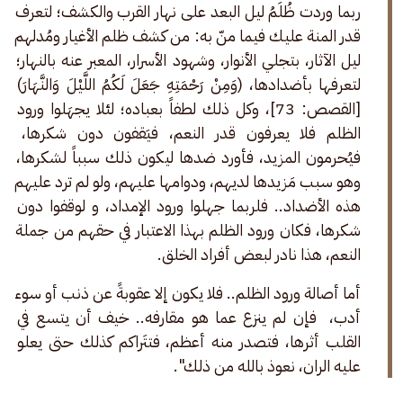
ربما وردت ظُلَمُ ليل البعد على نهار القرب والكشف؛ لتعرف 
قدر المنة عليك فيما منّ به: من كشف ظلم الأغيار ومُدلهم 
ليل الآثار، بتجلي الأنوار، وشهود الأسرار، المعبر عنه بالنهار؛ 
لتعرفها بأضدادها، (وَمِنْ رَحْمَتِهِ جَعَلَ لَكُمُ اللَّيْلَ وَالنَّهَارَ) 
[القصص: 73]، وكل ذلك لطفاً بعباده؛ لئلا يجهَلوا ورود 
الظلم فلا يعرفون قدر النعم، فيَقفون دون شكرها، 
فيُحرمون المزيد، فأورد ضدها ليكون ذلك سبباً لشكرها، 
وهو سبب مَزيدها لديهم، ودوامها عليهم، ولو لم ترد عليهم 
هذه الأضداد.. فلربما جهلوا ورود الإمداد، و لوقفوا دون 
شكرها، فكان ورود الظلم بهذا الاعتبار في حقهم من جملة 
النعم، هذا نادر لبعض أفراد الخلق.
أما أصالة ورود الظلم.. فلا يكون إلا عقوبةً عن ذنب أو سوء 
أدب،  فإن لم ينزع عما هو مقارفه.. خيف أن يتسع في 
القلب أثرها، فتصدر منه أعظم، فتتَراكم كذلك حتى يعلو 
عليه الران، نعوذ بالله من ذلك".