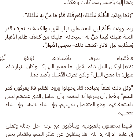
ردها إليه بأحسن مما كانت وهكذا..
"رُبَّمَا وَرَدَتِ الظُّلَمُ عَلَيْكَ؛ لِيُعَرِفَكَ قَدْرَ مَا مَنَّ بِهِ عَلَيْكَ". 
ربما وردت ظُلَمُ ليل البعد على نهار القرب والكشف؛ لتعرف قدر 
المنة عليك فيما منَّ به -سبحانه- عليك من كشف ظلم الأغيار 
وُمدْلهم ليل الآثار -كشف ذلك- بتجلي الأنوار".
فالأشْياء تعرف بأضدادها (وَهُوَ الَّذِي جَ
:62] لو كان الليل دائم يقول  ما معنى النهار؟  لو كان النهار دائم 
يقول: ما معنى الليل؟ ولكن تعرف الأشياء بأضدادها.
"
وكل ذلك لطفاً بعباده؛ لئلا يجهَلوا ورود الظلم فلا يعرفون قدر 
النعم"
 ولأجل أن يعرفوا أنه المنعم، وأن العامل الذي عندهم ليس 
باسْتحقاقهم، وهو المتفضل به إليهم، وإذا شاء ينزعه،  وإذا شاء 
يعطيهم.
 فلهذا يتحققون بالعبودية، ويتأدّبون مع الرب -جل جلاله وتعالى 
في علاه- لا إله إلا الله  فلا يغفلون عن شكر النعم، والقيام بحق 