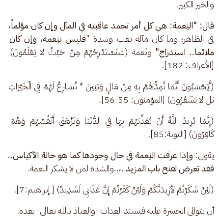
والخير الكبير.
قال: "النِعمة: هي كل أمر تحمد عاقبته في المآل وإن كان مؤلماً،
في الظاهر؛ وما كان مآله تعب وشدة "
فليس بنِعمة، وإن كان 
ملائما..
استدراج"
 ونَعمة (سَنَسْتَدْرِجُهُمْ مِنْ حَيْثُ لا يَعْلَمُونَ) 
[الأعراف: 182].
(أَيَحْسَبُونَ أَنَّمَا نُمِدُّهُمْ بِهِ مِنْ مَالٍ وَبَنِينَ * نُسَارِعُ لَهُمْ فِي الْخَيْرَاتِ 
بَل لا يَشْعُرُونَ) [المؤمنون: 55-56].
(إِنَّمَا يُرِيدُ اللَّهُ أَنْ يُعَذِّبَهُمْ بِهَا فِي الدُّنْيَا وَتَزْهَقَ أَنْفُسُهُمْ وَهُمْ 
كَافِرُونَ) [التوبة:85].
يقول: 
وإذا عرفت النِعمة في حال وجودها كما هو حالة الأكياس.. 
فقد تعرض لفتح باب المزيد .،..
والشدة لمن لا يشكر النعمة. 
(لَئِنْ شَكَرْتُمْ لأزِيدَنَّكُمْ وَلَئِنْ كَفَرْتُمْ إِنَّ عَذَابِي لَشَدِيدٌ) [ إبراهيم:7].
أن يتوالى الحسرة عليه فيشتد العذاب -والعياذ بالله تعالى- بعده.