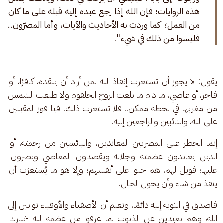
هذه الروايات؛ فإن الله إذا رجع عبده إليه قبله على ما كان 
من العمل؛  كما وردت به الأحاديث والآيات، وأما المصرّون.. 
فليسوا من ذلك في شيء"
.
يقول: لا يجوز أن تستغرب إنقاذ الله لمن أراد أن ينقذه، كافرًا، أو 
فاجر، أو عاصي، ما دام ما بلغت الروح الحلقوم ولا طلعت الشمس 
من مغربها في لحظه ممكن.. فلا تستغرب ذلك. فيا فوز المقبلين 
على الله، والتائبين والراجعين إليه. 
إنما الخطر على المصريين المعاندين، واليائسين من رحمته، أو 
الذين يعاندون عظمته وجلاله ويقصدون المعاصي ويصرون 
عليها؛ فويل لهم، هم جنوا على أنفسهم؛ وإلا هو ما يُستغرَب أن 
ينقذ من شاء وأن يحول الحال. 
فاصدق في التوبة إليه دائمًا، وتعلم أن الأصفياء والأوفياء توابين إلى 
الله، وهم بعيدين عن الذنوب لما عرفوا من عظمة الله -تبارك 