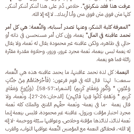
عرفت هذا فقد شكرتني".
 خلاص دُم على هذا أشكر أشكر أشكر.. 
كلها منَن فوق منَن فوق منن وأنا أزيدك.. لا إله إلا الله.
"المعرفة كلية الشكر، وعنها تصدر أسبابه، والنِّعمة: هي كل أمر 
تحمد عاقبته في المآل" 
نِعمة، وإن كان أمر مستحسن في ذاته أو 
حالي في ظاهره، ولكن عاقبته غير محمودة يقال له نَعمة، ولا يقال 
له نِعمة ليس بنِعمة، نَعمة مجرد غرور، وزور، وحلاوة مقدرة مقتّرة 
زائلة فما هو نِعمة.
النِعمة
: كل لذة تحمد عاقبتها، ما يحمد عاقبته هذه هي النٍّعمة، 
سمعت!  لهذا  قال الله في قوم فرعون: (فَأَخْرَجْنَاهُمْ مِنْ جَنَّاتٍ 
وَعُيُونٍ * وَكُنُوزٍ وَمَقَامٍ كَرِيمٍ) [الشعراء:57-58]. (وَزُرُوعٍ وَمَقَامٍ 
كَرِيمٍ * وَنَعْمَةٍ كَانُوا فِيهَا فَاكِهِينَ) [الدخان:26-27]، ونَعمة، ولا 
قال نِعمة  -ما في نِعمة- ونَعمة حقّهم المُتع، والملك كله نَعمة 
مجرد اختبار مؤقت ويزول، عاقبته غير محمودة، فليس بنِعمة إنما 
نَعمة لذائذ، لذائذها مؤقتة وخلاص، وعواقبها سيّئة ووخيمة -لا إله 
إلا الله-، فحقائق النعمة مع المؤمنين النِّعمة عواقبها الثواب، والقرب 