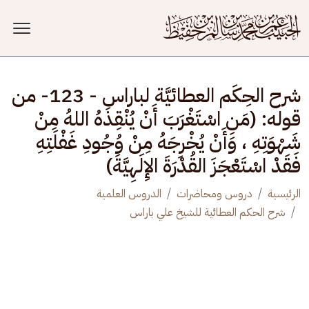
جاوز إلى المحتوى الرئيسي
شرح الحِكَم العطائيَّة لباراس - 123- من
قوله: (مَنِ اسْتَغْرَبَ أَنْ يُنْقِذَهُ اللهُ مِنْ
شَهْوَتِهِ ، وَأَنْ يُخْرِجَهُ مِنْ وُجُودِ غَفْلَتِهِ
فَقَدْ اسْتَعْجَزَ القُدْرَةَ الإِلَهِيَّةَ)
الرئيسية
دروس ومحاضرات
الدروس العلمية
شرح الحكم العطائية للشيخ علي باراس