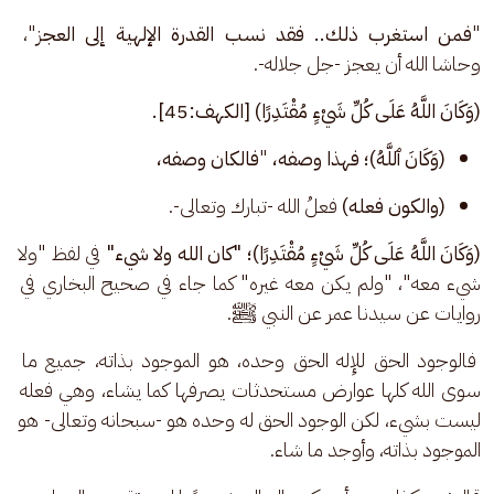
"
فمن استغرب ذلك.. فقد نسب القدرة الإلهية إلى العجز
"، 
وحاشا الله أن يعجز -جل جلاله-.
(وَكَانَ اللَّهُ عَلَى كُلِّ شَيْءٍ مُقْتَدِرًا) [الكهف:45].
(وَكَانَ ٱللَّهُ)؛ فهذا وصفه،
 "
فالكان وصفه،
(والكون فعله) 
فعلُ الله -تبارك وتعالى-.
(وَكَانَ اللَّهُ عَلَى كُلِّ شَيْءٍ مُقْتَدِرًا)؛ "كان الله ولا شيء"
 في لفظ "ولا 
شيء معه"، "ولم يكن معه غيره" كما جاء في صحيح البخاري في 
روايات عن سيدنا عمر عن النبي ﷺ.
 فالوجود الحق للإِله الحق وحده، هو الموجود بذاته، جميع ما 
سوى الله كلها عوارض مستحدثات يصرفها كما يشاء، وهي فعله 
ليست بشيء، لكن الوجود الحق له وحده هو -سبحانه وتعالى- هو 
الموجود بذاته، وأوجد ما شاء. 