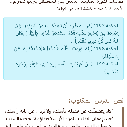
فعاليات الدورة التعليمية الثلاثين بدار المصطفى بتريم، عصر يوم 
الأحد: 22 محرم 1446هـ، من قوله: 
الحكمة 197: (مَنِ اسْتَغْرَبَ أَنْ يُنْقِذَهُ اللهُ مِنْ شَهْوَتِهِ ، وَأَنْ 
يُخْرِجَهُ مِنْ وُجُودِ غَفْلَتِهِ فَقَدْ اسْتَعْجَزَ القُدْرَةَ الإِلَهِيَّةَ ( وَكان 
اللهُ عَلى كُلِّ شَيْءٍ مُقْتَدِراً ).
الحكمة 198: (رُبَّمَا وَرَدَتْ الظُّلَم عَلَيْكَ لِيُعَرِّفَكَ قَدْرَ مَا مَنّ 
بِهِ عَلَيْكَ)
الحكمة 199: (مَنْ لَمْ يَعْرِف النِّعَمِ بِوِجْدَانِهَا، عَرَفَهَا بِوُجُودِ 
فِقْدَانهَا)
نص الدرس المكتوب:
"فلا يقطعنّك عن فضله يأسك، ولا تردن عن بابه رأسك، 
فعند إدمان الطلب.. تدرك الأرب، فعطاؤه لا يحجبه السبب، 
ولا يجلبه النسب والحسب، فالعبد ما لم يغرغر ولم تطلع 