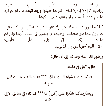
العبودية، ومن شكر أعطي المزيد (لَئِنْ
إبراهيم:7] -لا إله إلا الله- "
فلربما جهلوا ورود الإمداد"،
 لو لم ترد 
عليهم هذه الأضداد ولو وقفوا دون شكرها.
أما أصالة ورود الظلم لا يكون إلا عقوبة عن ذنبه، أو سوء أدب، فإن 
لم ينزع عما هو مخالف، وخيف أن يتسع في القلب أثرها وتتراكم 
عليك (كَلا بَلْ رَانَ عَلَى قُلُوبِهِمْ مَ
14]. اللهم أجرنا من ران الذنوب.
ورضي الله عنه وعنكم إلى أن قال:
قال: "ولي في ذلك: 
فربّما وردت شؤم الذنوب لكي *** يعرف العبد ما قد كان 
يجهله
 ويستَزيد كذا شكرًا على [ كل ] ما *** قد كان في سابق الأزل 
أهّله