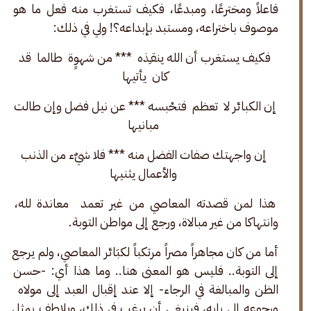
فاعلاً ومخترعًا، ومبدعًا، فكيف تستغرب منه فعل ما هو 
موصوف باختراعه، ومستبد بإبداعه؟! ولي في ذلك:
فكيف يستغرب أن الله ينقـِذه  *** من شهوٍة  طالما  قد 
كان  يأتيها 
إن الكبائر لا  تعظم  فتحْبسه *** عن نيل فضل وإن طالت 
مبانيها
 إن واجهتك صفات الفضل منه *** فلا شيٌء من الذنب 
والأعمال يثنيها
 هذا لمن قصدته المعاصي من غير تعمد  معاندة لله، 
وانتهاكا من غير مبالاة، ورجع إلى مواطن التوبة.
أما من كان مجاهراً مصراً مرتكباً لكبَائر المعاصي، ولم يرجع 
إلى التوبة.. فليس هو المعنى هنا.. وما هذا أي: -حسن 
الظن والمبالغة في الرجاء- إلا عند إقبال العبد إلى مولاه  
ورجوعه إلى بابه، فينبغي أن يرغب في ذلك، ويلاطف بمثل 