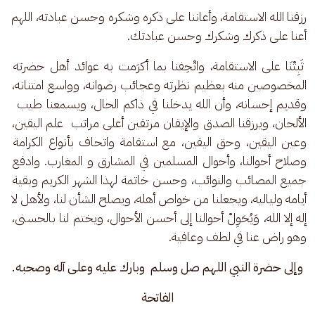
رزقنا الله الاستقامة، وأعاننا على ذكره وشكره وحسن عبادته، اللهم 
أعنا على ذكرك وشكرك وحسن عبادتك.
 ثَبِتْنَا على الاستقامة، واتْحِفنا بما أكرَمت به عوائد أهل حضرته 
المخصوصين منه بعظيم نظرته وعجائب رضوانه، وواسع امتنانه، 
وقديم إحسانه، وأن الله يدخلنا في ذاكم الحال، ويسمعنا طيب  
الألحان، ويرزقنا الصدق والإيقان مرتقين أعلى مراتب  علم اليقين، 
وعين اليقين، وحق اليقين، مع استقامة واتحاف بأنواع الكرامة 
وصلاح أحوالنا، وأحوال المسلمين في المشارق و المغارب. وادفع 
جميع المصائب والنوائب، وحسن خاتمة لهذا الشهر الكريم وبقية 
أيامه ولياليه، ويجعلنا من خواص أهله، ويصلح الشأن لنا، ولأهل لا 
إله إلا الله، وَيُحَوِلْ أحوالنا إلى أحسن الأحوال، ويختم لنا بالحسنى، 
وهو راض عنا في لطف وعافية.
 وإلى حضرة النبي اللهم صل وسلم  وبارك عليه وعلى آله وصحبه. 
الفاتحة