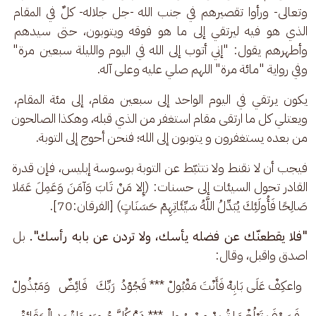
وتعالى- ورأوا تقصيرهم في جنب الله -جل جلاله- كلٌ في المقام 
الذي هو فيه ليرتقي إلى ما هو فوقه ويتوبون، حتى سيدهم 
وأطهرهم يقول: "إني أتوب إلى الله في اليوم والليلة سبعين مرة" 
وفي رواية "مائة مرة" اللهم صلي عليه وعلى آله.
يكون يرتقي في اليوم الواحد إلى سبعين مقام، إلى مئة المقام، 
ويعتلي كل ما ارتقى مقام استغفر من الذي قبله، وهكذا الصالحون 
من بعده يستغفرون و يتوبون إلى الله؛ فنحن أحوج إلى التوبة.
فيجب أن لا نقنط ولا نتثبّط عن التوبة بوسوسة إبليس، فإن قدرة 
القادر تحول السيئات إلى حسنات: (إِلا مَنْ تَابَ وَآمَنَ وَعَمِلَ عَمَلا 
صَالِحًا فَأُولَئِكَ يُبَدِّلُ اللَّهُ سَيِّئَاتِهِمْ حَسَنَاتٍ) [الفرقان:70]. 
"فلا يقطعنّك عن فضله يأسك، ولا تردن عن بابه رأسك". 
بل 
اصدق واقبل، وقال:
 واعكِفْ عَلَى بَابِهْ فَأَنْتَ مَقْبُولْ *** فَجُوْدُ  رَبِّكَ   فَائِضٌ   وَمَبْذُولْ
فَسَوْفَ تَبْلُغْ مَا تُرِيدْ مِنْ سُول *** دَعْ كُلَّ صُورَه وَاشْهَدِ الْحَقَائِقْ