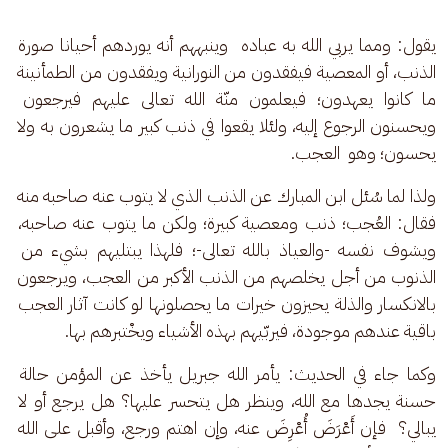
يقول: ومما يربي الله به عباده  وينبههم أنه يوردهم أحيانا صورة 
الذنب، أو المعصية فيفقدون من النورانية ويفقدون من الطمأنينة 
ما كانوا يعهدون؛ فيعلمون منّة الله تعالى عليهم فيرجعون 
ويحسنون الرجوع إليه، ولئلا يقعوا في ذنب كبير ما يشعرون به ولا 
يحسون؛ وهو  العجب.
ولذا لما سُئل ابن المبارك عن الذنب الذي لا يتوب عنه صاحبه منه 
فقال: العُجب؛ ذنب ومعصية كبيرة؛ ولكن ما يتوب عنه صاحبه، 
ويشوف نفسه -والعياذ بالله تعالى-؛ فلهذا يبتليهم بشيء من 
الذنوب من أجل يخلصهم من الذنب الأكبر من العجب، ويرجعون 
بالانكسار والذلة يحيزون خيرات ما يحصلونها لو كانت آثار العجب 
باقية عندهم موجودة، فيربّيهم بهذه الأشياء ويخْتبرهم بها.
وكما جاء في الحديث: يأمر الله جبريل يأخذ عن المؤمن حالة 
حسنة يجدها مع الله، وينظر هل يتحسر عليها؟ هل يرجع أو لا 
يبالي؟  فإن أَعْرَضَ أُعْرِضَ عنه، وإن اهتم ورجع، وأقبل على الله 