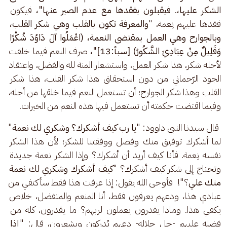
الشكر عليها،
. 
فيقبلون بفقدها مع عدم الصبر عنها"،
 فيكون 
فقدها عليهم نِعمة، "
والمعرفة تكون بالقلب وهي شكر القلب، 
وبالجوارح وهي العمل بمقتضى النعمة،
(اعْمَلُوا آلَ دَاوُدَ شُكْرًا 
وَقَلِيلٌ مِنْ عِبَادِيَ الشَّكُورُ) [سبأ:13]"،
 صرف النعم فيما خلقت 
لأجله شكر، هذا شكر العمل، واستشعار المنة لله والفضل، واعتقاد 
الجود الرّحماني من دون استحقاق هذا شكر القلب، هذا شكر 
القلب وهذا شكر الجوارح؛ أن تستعمل النعم فيما خلقها من أجله، 
وفيما اقتضت حكمته أن تستعمل فيها هذه النعم من الخيرات.
 قال سيدنا النبي داوود: "
يا رب كيف أشكرك؟ وشكري لك نعمة
" 
لما أشكرك توفيق منك وفضل ووفقتنا للشكر؛ لأن هذا الشكر 
نفسه نِعمة. فأنا كيف أريد أن أشكرك؟ وإذا الشكر نعمة جديدة 
وتحتاج إلى شكر كيف أشكرك؟ "
كيف أشكرك وشكري لك نعمة 
منك علي
؟"!  فأوحى الله يقول: إذا عرفت هذا فقط سأكتفي من 
عبادي هذا، ودعهم يعرفون فقط، أنا المنعم والمتفضل، خلاص 
يكفي هذا. وماذا يقدرون يعملون لربهم؟ ما يقدرون، كله من 
فضله عليهم -جل جلاله- دعهم يُدركون ويشعرون، قال: "
إذا 