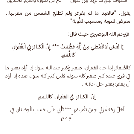
يقول: "
فالعبد ما لم يغرغر ولم تطلع الشمس من مغربها.. 
معرض للتوبة ومتسبب للأَوبة"
 فيَرحم الله البوصيري حيث قال:
يَا نَفْسُ لَا تَقْنَطِي مِنْ زَلَّةٍ عَظُمَتْ *** إِنَّ الْكَبَائِرَ فِي الْغُفْرَانِ 
كَاللَّمَمِ. 
كالصَّغائر إذا جاء الغفران، صغير وكبير عند الله سواء إذا أراد يغفر، ما 
في فرق عنده كبير صغير كله سواء، قليل كثير كله سواء عنده إذا أراد 
أن يغفر؛ يغفر-جل جلاله-.
إنّ  الكبائرَ  في الغفران  كاللــممِ
 لَعَلَّ رَحْمَةَ رَبِّي حِينَ يَقْسِمُهَا *** تَأْتِي عَلَى حَسَبِ الْعِصْيَانِ فِي 
الْقِسَمِ