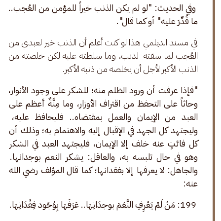
 وفي الحديث: "لو لم يكن الذنب خيراً للمؤمن من العُجب.. 
ما قُدِّرَ عليه" أو كما قال".
في مسند الديلمي هذا لو كنت أعلم أن الذنب خير لعبدي من 
العُجب لما سقته  لذنب، وما سلطته عليه لكن خلصته من 
الذنب الأكبر لأجل أن يخلصه من ذنبه الأكبر.
"فإذا عرفت أن ورود الظلم منه؛ للشكر على وجود الأنوار، 
وحاثاً على التحفظ من اقتراف الأوزار، وما مِنَّةٌ أعظم على 
العبد من الإيمان والعمل بمقتضاه.. فليحافظ عليه، 
وليجتهد كل الجهد في الإقبال إليه والاهتمام به؛ وذلك أن 
كل فائتٍ عنه خلف إلا الإيمان، فليجتهد العبد في الشكر 
وهو في حال تلبسه به، والعاقل: يشكر النعم بوجدانها. 
والجاهل: لا يعرفها إلا بفقدانها؛ كما قال المؤلف رضي الله 
عنه:
199: مَنْ لَمْ يَعْرِفِ النَّعَمَ بوجدَانِهَا.. عَرَفَهَا بِوُجُود فِقْدَانِهَا. 