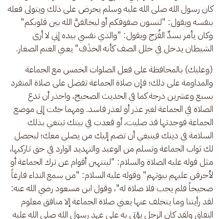
كان رسول الله صلى الله عليه وسلم يحرض على ذلك ويتولى فعله 
بنفسه ويقول: "لتسون صفوفكم أو ليخالفنَّ الله بين قلوبكم" 
وكان يأمر بسدِّ الفُرَج ويقول: "والذي نفسي بيده إني لا أرى 
الشيطان يدخل في خلل الصف كأنه الخذَف" يعني الغنم الصغار.
(وعليك) بالمحافظة على فعل الصلوات الخمس مع الجماعة 
والمداومة على ذلك؛ فإن صلاة الجماعة تفضل على صلاة المنفرد 
بسبع وعشرين درجة كما في الحديث الصحيح، واحذر أن تدع 
الصلاة في الجماعة لغير عذر أو لعذر فاسد. ومهما جئت إلى موضع 
الجماعة فوجدتها قد صليت، أو قعدت في بيتك تبتغي بذلك 
السلامة في دينك فينبغي أن تضم إليك من يصلي معك؛ ليحصل 
لك ثواب الجماعة وتسلم من الوعيد والتهديد الوارد في حق تاركيها، 
مثل قوله عليه الصلاة والسلام: "لينتهين أقوام عن ترك الجماعة أو 
لأحرقن عليهم بيوتهم" وقوله عليه السلام: "من سمع النداء فارغاً 
صحيحاً فلم يجب فلا صلاة له"، وقول ابن مسعود رضي الله عنه: 
لقد رأيتنا وما يتخلف عنها يعني صلاة الجماعة إلا منافق معلوم 
النفاق ولقد كان الرجل يؤتى به على عهد رسول الله صلى الله عليه 