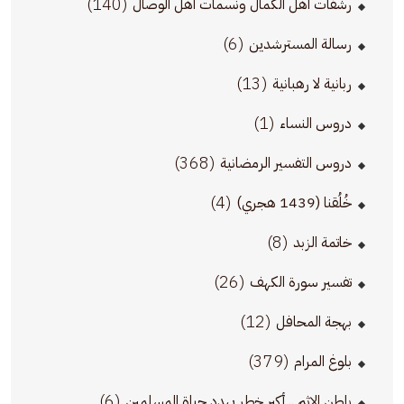
(140)
رشفات أهل الكمال ونسمات أهل الوصال
(6)
رسالة المسترشدين
(13)
ربانية لا رهبانية
(1)
دروس النساء
(368)
دروس التفسير الرمضانية
(4)
خُلُقنا (1439 هجري)
(8)
خاتمة الزبد
(26)
تفسير سورة الكهف
(12)
بهجة المحافل
(379)
بلوغ المرام
(6)
باطن الإثم .. أكبر خطر يهدد حياة المسلمين