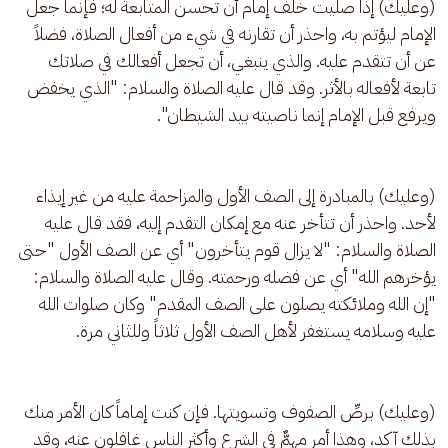
(وعليك) إذا صليت خلف إمام أن تحسن المتابعة له؛ فإنما جعل 
الإمام ليؤتم به، واحذر أن تقارنه في شيء من أفعال الصلاة، فضلاً 
عن أن تتقدم عليه. والذي ينبغي، أن تجعل أفعالك في صلاتك 
تابعة لأفعاله بالأثر. وقد قال عليه الصلاة والسلام: "الذي يخفض 
ويرفع قبل الإمام إنما ناصيته بيد الشيطان".
(وعليك) بالمبادرة إلى الصف الأول والمزاحمة عليه من غير إيذاء 
لأحد. واحذر أن تتأخر عنه مع إمكان التقدم إليه، فقد قال عليه 
الصلاة والسلام: "لا يزال قوم يتأخرون" أي عن الصف الأول "حتى 
يؤخرهم الله" أي عن فضله ورحمته. وقال عليه الصلاة والسلام: 
"إن الله وملائكته يصلون على الصف المقدم" وكان صلوات الله 
عليه وسلامه يستغفر لأهل الصف الأول ثلاثاً وللثاني مرة.
(وعليك) برصِّ الصفوف وتسويتها. فإن كنت إماماً كان الأمر منك 
بذلك آكد، وهذا أمر مهمٌّ في الشرع وأكثر الناس غافلون عنه، وقد 