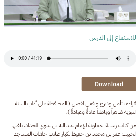
للاستماع إلى الدرس
Audio Stream
Audio Stream
Download
قراءة بتأمل وشرح واقعي لفصل ( المحافظة على أداب السنة 
النبوية ظاهراً وباطناً عادةً وعبادةً )،
من كتاب رسالة المعاونة للإمام عبد الله بن علوي الحداد، يلقيها 
الحبيب عمر بن محمد بن حفيظ لكبار طلاب حلقات المساجد 