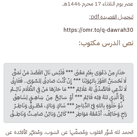
عصر يوم الثلاثاء 17 محرم 1446هـ.
لتحميل القصيدة pdf:
https://omr.to/q-dawrah30
نص الدرس مكتوب:
حَذَارِ مِنْ دَعْوَى بِغَيْرِ مَعْنَى *** فَلَيْسَ نَالَ القَصْدَ مَنْ تَمَنَّى
لَا تَحْسَبَنَّ الفَوْزَ بِالهُوَيْنَا *** إِنْ كُنْتَ صَادِقْ لِلسِّوَى.. فَفَارِقْ
لَا تَدَّعِي فَالصِّدْقُ لهْ عَلَائِمْ *** مَا حَازَهَا مَنْ فِي الظَّلَام نَائِــــمْ
إِلاَّ الَّذِي للهْ فِيْه قَائِمْ *** أَوْ  سَائِـحٌ  مِنْ  شِاهِـــقٍ لِشَاهِقْ
ذُوْ خَلْوَةٍ بِاللهِ فِيْ الدَّيَاجِرْ *** شَاكٍ وَبَاكٍ، مُطْـــرِقٌ وَنَاظِـــرْ
رَاجٍ وَخَائِفْ، أَدْمُعُهْ مَوَاطِر *** كَائِنْ وَبَائِنْ صَامِـــتٌ وَنَاطِــــقْ
الحمد لله مُنوِّر القلوب ومُصفّيها عن الشوب، ومُطهِّر الأفئدة عن 