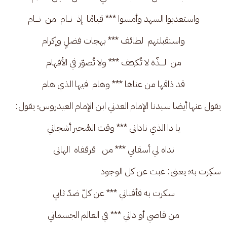
واستعذبوا السهد وأمسوا *** قيامًا  إذ  نــام  من  نـــام
واستقبلتهم  لطائف *** بهجات فضلٍ وإكرام
من  لــــذّة لا تُكيـّـف *** ولا تُصوّر في الأفهام
قد ذاقها من عناها *** وهام  فيها الذي هام
يقول عنها أيضا سيدنا الإمام العدني ابن الإمام العيدروس؛ يقول:
يا ذا الذي ناداني *** وقت السُّحير أشجاني
نداه لي أسقاني *** من   قرقفاه  الهاني
سكِرت به؛ يعني: غبت عن كل الوجود
سكرت به فأفناني *** عن كلّ ضدّ ثاني
من قاصي أو داني *** في العالم الجسماني