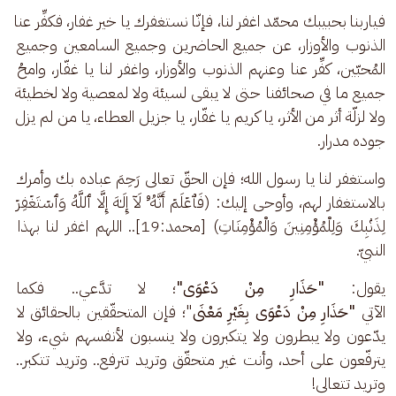
فياربنا بحبيبك محمّد اغفر لنا، فإنّا نستغفرك يا خير غفار، فكفِّر عنا 
الذنوب والأوزار، عن جميع الحاضرين وجميع السامعين وجميع 
المُحبّين، كفِّر عنا وعنهم الذنوب والأوزار، واغفر لنا يا غفّار، وامحُ 
جميع ما في صحائفنا حتى لا يبقى لسيئة ولا لمعصية ولا لخطيئة 
ولا لزلّة أثر من الأثر، يا كريم يا غفّار، يا جزيل العطاء، يا من لم يزل 
جوده مدرار. 
واستغفر لنا يا رسول الله؛ فإن الحقّ تعالى رَحِمَ عباده بك وأمرك 
بالاستغفار لهم، وأوحى إليك: (فَٱعۡلَمۡ أَنَّهُۥ لَاۤ إِلَـٰهَ إِلَّا ٱللَّهُ وَٱسۡتَغۡفِرۡ 
لِذَنۢبِكَ وَلِلْمُؤْمِنِينَ وَالْمُؤْمِنَاتِ) [محمد:19].. اللهم اغفر لنا بهذا 
النبيّ. 
يقول: 
"حَذَارِ مِنْ دَعْوَى"
؛ لا تدَّعي.. فكما
الآتي 
"حَذَارِ مِنْ دَعْوَى بِغَيْرِ مَعْنَى
"؛ فإن المتحقّقين بالحقائق لا 
يدّعون ولا يبطرون ولا يتكبرون ولا ينسبون لأنفسهم شيء، ولا 
يترفّعون على أحد، وأنت غير متحقّق وتريد تترفع.. وتريد تتكبر.. 
وتريد تتعالى!