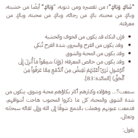
"شَاكٍ وَبَاكٍ"؛ 
من تقصيره ومن ذنوبه، "
وَبَاكٍ" 
أيضًا من خشيته، 
وباكٍ من محبته، باكٍ من رجائه، وباكٍ من محبته، وباكٍ من 
معرفته. 
فإن البكاء قد يكون من الخوف والخشية
وقد يكون من الفرح والسرور، شدة الفرح تُبكي
وقد يكون من المحبة والشوق
وقد يكون من خالص المعرفة؛ (وَإِذَا سَمِعُوا۟ مَاۤ أُنزِلَ إِلَى
ٱلرَّسُولِ تَرَىٰۤ أَعۡیُنَهُمۡ تَفِیضُ مِنَ ٱلدَّمۡعِ مِمَّا عَرَفُوا۟ مِنَ
ٱلۡحَقِّ) [المائدة:83].
سمعت؟… وهؤلاء وكبارهم أكثر بكاؤهم محبة وشوق، يبكون من 
شدة الشوق والمحبة، كل ما ذكروا المحبوب هاجت أشواقهم، 
فدمعت عيونهم وهملت بالدمع شوقًا إلى الله وإلى لقائه سبحانه 
وتعالى. 
يقول: