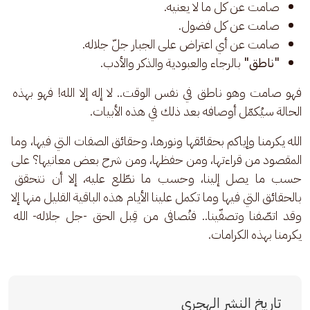
صامت عن كل ما لا يعنيه.
صامت عن كل فضول.
صامت عن أي اعتراض على الجبار جلّ جلاله.
"ناطق"
بالرجاء والعبودية والذكر والأدب.
فهو صامت وهو ناطق في نفس الوقت.. لا إله إلا الله! فهو بهذه 
الحالة سيُكمّل أوصافه بعد ذلك في هذه الأبيات. 
الله يكرمنا وإياكم بحقائقها ونورها، وحقائق الصفات التي فيها، وما 
المقصود من قراءتها، ومن حفظها، ومن شرح بعض معانيها؟ على 
حسب ما يصل إلينا، وحسب ما نطّلع عليه، إلا أن نتحقق 
بالحقائق التي فيها وما تكمل علينا الأيام هذه الباقية القليل منها إلا 
وقد اتصّفنا وتصفّينا.. فنُصافى من قِبل الحق -جل جلاله- الله 
يكرمنا بهذه الكرامات.  
تاريخ النشر الهجري