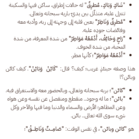
"
شَاكٍ وَبَاكٍ، مُطرِقٌ
" له حالات إطراق، ساكن فيها والسكينة
تتنزل عليه، متذلّل بين يديّ باريه سبحانه وتعالى.
"مُطرِقٌ وَنَاظِرْ"
بعين قلبه إلى وجهته إلى ربه، وأدبه معه
وفائضات جودِه عليه.
"رَاجٍ وَخَائِفْ، أَدْمُعُهْ مَوَاطِرْ"
من شدة المعرفة، من شدة
المحبة، من شدة الخوف.
"أَدْمُعُهْ مَوَاطِرْ"؛
كأنها مطر.
هذا وصفه حينئذٍ غريب؛ كيف؟ قال: "
كَائِنْ  وَبَائِنْ"
. كيف كائن 
وبائن؟! 
"كائن"؛
بربه سبحانه وتعالى، وبالحضور معه والاستغراق فيه.
"بائن"؛
ما له وجود.. منقطع ومنفصل عن نفسه وعن هواه
وعن المظاهر؛ الأرض والسماء والدنيا وما فيها والآخر وكل
شيء سوى الله تعالى.. بائن.
 هو "
كائن وبائن"،
 في نفس الوقت:
 "صَامِـــتٌ وَنَاطِــــقْ"
؛ 