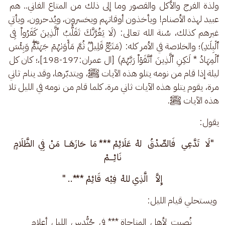
ولذة الفرج والأكل والقصور وما إلى ذلك من المتاع الفاني.. هم 
عبيد لهذه الأصنام! ويأخذون أوقاتهم ويخسرون، ويُدحرون، ويأتي 
غيرهم كذلك، سُنة الله تعالى: (لَا یَغُرَّنَّكَ تَقَلُّبُ ٱلَّذِینَ كَفَرُوا۟ فِی 
ٱلۡبِلَـٰدِ)؛ والخلاصة في الأمر كله: (مَتَـٰعࣱ قَلِیلࣱ ثُمَّ مَأۡوَىٰهُمۡ جَهَنَّمُۖ وَبِئۡسَ 
ٱلۡمِهَادُ * لَـٰكِنِ ٱلَّذِینَ ٱتَّقَوۡا۟ رَبَّهُمۡ) [ال عمران:197-198]،؛ كان كل 
ليلة إذا قام من نومه يتلو هذه الآيات ﷺ، ويتدبّرها، وقد ينام ثاني 
مرة، يقوم يتلو هذه الآيات ثاني مرة، كلما قام من نومه في الليل تلا 
هذه الآيات ﷺ. 
يقول: 
"لَا   تَدَّعِي   فَالصِّدْقُ   لهْ  عَلَائِمْ *** مَا  حَازَهَـــا  مَنْ  فِي  الظَّلَامٍ 
نَائِــــمْ
إِلاَّ    الَّذِي للهْ  فِيْه  قَائِمْ ***.. "
 ويستحلي قيام الليل:
 نُصبت  لأهل  المناجاة *** في  حُنُّدس  الليل  أعلام