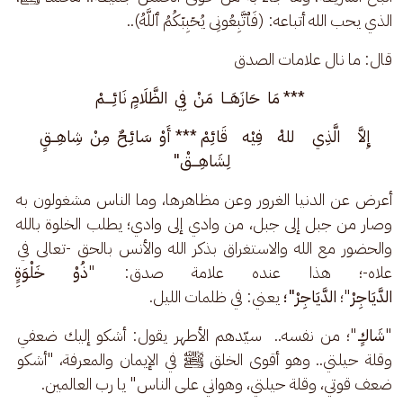
الذي يحب الله أتباعه: (فَٱتَّبِعُونِی یُحۡبِبۡكُمُ ٱللَّهُ).. 
قال: ما نال علامات الصدق  
 *** مَا  حَازَهَـــا  مَنْ  فِي  الظَّلَامٍ نَائِــــمْ
إِلاَّ     الَّذِي     للهْ    فِيْه    قَائِمْ *** أَوْ  سَائِـحٌ  مِنْ  شِاهِـــقٍ  
لِشَاهِــــقْ"
أعرض عن الدنيا الغرور وعن مظاهرها، وما الناس مشغولون به 
وصار من جبل إلى جبل، من وادي إلى وادي؛ يطلب الخلوة بالله 
والحضور مع الله والاستغراق بذكر الله والأنس بالحق -تعالى في 
علاه-؛ هذا عنده علامة صدق: "
ذُوْ خَلْوَةٍِ
الدَّيَاجِرْ
"؛ 
الدَّيَاجِرْ"؛ 
يعني: في ظلمات الليل.
"
شَاكٍ
"؛ من نفسه..  سيّدهم الأطهر يقول: أشكو إليك ضعفي 
وقلة حيلتي.. وهو أقوى الخلق ﷺ في الإيمان والمعرفة، "أشكو 
ضعف قوتي، وقلة حيلتي، وهواني على الناس" يا رب العالمين. 