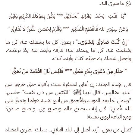
دَع ما سوى الله.. 
"يَا   قَلْبُ   وَحِّدْ   وَاتْرُكِ  اْلخَلَائِقْ *** وَكُـنْ بِمَوْلَاكَ الكَرِيْمِ وَاثِقْ
وَعَنْ سِوَى الله فَاقْطَعِ الْعَلَائِق *** وَالْزَمْ لِحُسْنِ الظَّنَّ لَا تُفَارِقْ"
"إِنْ كُنْتَ صَادِقْ لِلسِّوَى.."
 ؛ يعني: كل ما يشغلك عنه، كل ما 
يقطعك عنه، كل ما يبعدك منه؛ فارقه وابعد منه ولا ترتضيه، 
واجعل شغلك به، حيثما كنت وأينما كنت. 
" حَذَارِ مِنْ دَعْوَى بِغَيْرِ مَعْنَى *** فَلَيْسَ نَالَ القَصْدَ مَنْ تَمَنَّى
" 
قال الإمام الجنيد: إن أماني المغفرة لعبت بأقوام حتى خرجوا من 
الدنيا مفاليس. قال نبينا ﷺ: 
"
الكيّس من دان نفسه" حاسبها 
"وعمل لما بعد الموت، والأحمق من أتبع نفسه هواها وتمنَّى على 
الله الأماني". قال إنه سيصبح عالم ويصبح ولي، ويصبح صادق؛ 
ومع اتباعه لهوى نفسه! 
كمثل من يقول: أريد أصل إلى البلد الفلاني.. يسلك الطريق المضاد 