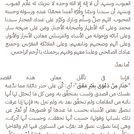
العيوب، ونشهد أن لا إله إلا الله وحده لا شريك له علّام الغيوب، 
ونشهد أن سيدنا ونبيّنا وقُرَّة أعيننا محمّدًا عبده ورسوله وحبيبه 
المحبوب. اللهم صلِّ وسلِّم وبارِك وكرِّم على عبدك المختار سيدنا 
محمد وعلى آله الأطهار وأصحابه الأخيار، ومَن على منهجه سار، 
وعلى آبائه وإخوانه من الأنبياء والمرسلين معادن الأسرار والأنوار، 
وعلى آلهم وصحبهم وتابعيهم، وعلى الملائكة المقرّبين وجميع 
عبادك الصالحين وعلينا معهم وفيهم برحمتك يا أرحم الراحمين.
 أما بعدُ،
 فإننا في تأمُّل معاني هذه القصيد
"
حَذَارِ مِنْ دَعْوَى بِغَيْرِ مَعْنَى
"؛ أي: كُن على حذر دائمًا؛ مما تدَّعيه 
نفسك من الصدق ولست بمتحقّق به، ومن كل ما يُتخيّل لها أنها 
نالته من المقامات ولم تتحقّق بعد به، ولم تنزل به؛ فإنها إذا عرفت 
تتصوَّر بعض الأشياء بحسب ما عندها أو قصورها، أو تُعبِّر عن 
ذلك بلسانها وقولها؛ حسبِت أنها تحققت، وحسبت أنها أدركت، 
وهي إنما تصوّرت تصوّر قد يقرُب من التساوي فيها البَر والفاجر! 
وتكلّم بلسان عن غير ذوق وعن غير وجدان، فظنّ أنّ من تكلّم 