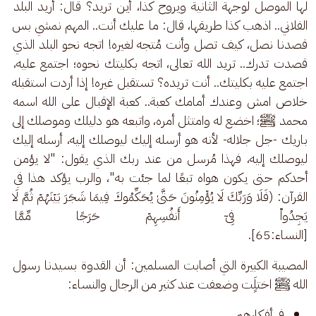
لها الموصل لوجهة الثانية ويروح كذا، أين تريد؟ قال: أريد البلد 
الفلاني.. اذهب كذا طريقها، قال: ما عليك أنت.. المهم نمشي بس 
قصدنا نصل، كيف تصل وأنت مُتجه لغيره! اتجه نحو البلد الذي 
قصدت تدرك.. تريد الله تعالى، اتجه بكليتك نحوه؛ اجتمع عليه، 
اجتمع عليه بكليتك.. أنت تريده؟ تستقبل غيره! إذا أردت استقبله 
خلاص امش وعندك أمامك كعبة.. كعبة الإقبال على الله اسمه 
محمد ﷺ؛ اخضع له وامتثل أمره، واتبعه هو دليلك وموصلك إلى 
باريك -جل جلاله- لأنه هو أرسله إليك ليوصلك إليه، أرسله إليك 
ليوصلك إليه، فهذا مُرسل من عند ربك الذي يقول: "لا يؤمن 
أحدكم حتى يكون هواه تبعًا لما جئت به"، والرب يؤكد هذا في 
القرآن: (فَلَا وَرَبِّكَ لَا یُؤۡمِنُونَ حَتَّىٰ یُحَكِّمُوكَ فِیمَا شَجَرَ بَیۡنَهُمۡ ثُمَّ لَا 
یَجِدُوا۟ فِیۤ أَنفُسِهِمۡ حَرَجࣰا مِّمَّا قَض
[النساء:65]. 
المصيبة الكبيرة التي أصابت المسلمين: أن القدوة بسيدنا رسول 
الله ﷺ اختلٍَت وضعفت عند كثير من الرجال والنساء:
في أفكارهم