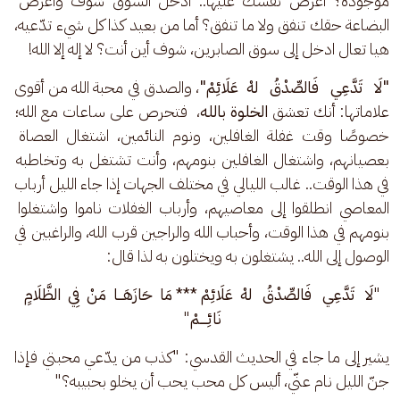
موجودة؟ اعرض نفسك عليها.. ادخل السوق شوف واعرض 
البضاعة حقك تنفق ولا ما تنفق؟ أما من بعيد كذا كل شيء تدّعيه، 
هيا تعال ادخل إلى سوق الصابرين، شوف أين أنت؟ لا إله إلا الله! 
"لَا   تَدَّعِي   فَالصِّدْقُ   لهْ  عَلَائِمْ"
، والصدق في محبة الله من أقوى 
علاماتها: أنك تعشق 
الخلوة بالله
،  فتحرص على ساعات مع الله؛ 
خصوصًا وقت غفلة الغافلين، ونوم النائمين، اشتغال العصاة 
بعصيانهم، واشتغال الغافلين بنومهم، وأنت تشتغل به وتخاطبه 
في هذا الوقت.. غالب الليالي في مختلف الجهات إذا جاء الليل أرباب 
المعاصي انطلقوا إلى معاصيهم، وأرباب الغفلات ناموا واشتغلوا 
بنومهم في هذا الوقت، وأحباب الله والراجين قرب الله، والراغبين في 
الوصول إلى الله.. يشتغلون به ويختلون به لذا قال:
"
لَا   تَدَّعِي   فَالصِّدْقُ   لهْ  عَلَائِمْ *** مَا  حَازَهَـــا  مَنْ  فِي  الظَّلَامٍ 
نَائِــــمْ
" 
يشير إلى ما جاء في الحديث القدسي: "كذب من يدّعي محبتي فإذا 
جنّ الليل نام عنّي، أليس كل محب يحب أن يخلو بحبيبه؟" 