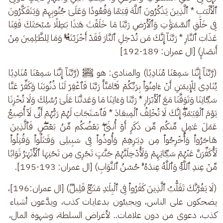
ٱلۡأَلۡبَـٰبِ * ٱلَّذِینَ یَذۡكُرُونَ ٱللَّهَ قِیَـٰمࣰا وَقُعُودࣰا وَعَلَىٰ جُنُوبِهِمۡ وَیَتَفَكَّرُونَ 
فِی خَلۡقِ ٱلسَّمَـٰوَ ٰ⁠تِ وَٱلۡأَرۡضِ رَبَّنَا مَا خَلَقۡتَ هَـٰذَا بَـٰطِلࣰا سُبۡحَـٰنَكَ فَقِنَا 
عَذَابَ ٱلنَّارِ * رَبَّنَاۤ إِنَّكَ مَن تُدۡخِلِ ٱلنَّارَ فَقَدۡ أَخۡزَیۡتَهُۥۖ وَمَا لِلظَّـٰلِمِینَ مِنۡ 
أَنصَارࣲ) [ال عمران: 189-192] 
(رَّبَّنَاۤ إِنَّنَا سَمِعۡنَا مُنَادِیࣰا) والمنادي: هو ﷺ (رَّبَّنَاۤ إِنَّنَا سَمِعۡنَا مُنَادِیࣰا 
یُنَادِی لِلۡإِیمَـٰنِ أَنۡ ءَامِنُوا۟ بِرَبِّكُمۡ فَـَٔامَنَّاۚ رَبَّنَا فَٱغۡفِرۡ لَنَا ذُنُوبَنَا وَكَفِّرۡ عَنَّا 
سَیِّـَٔاتِنَا وَتَوَفَّنَا مَعَ ٱلۡأَبۡرَارِ * رَبَّنَا وَءَاتِنَا مَا وَعَدتَّنَا عَلَىٰ رُسُلِكَ وَلَا تُخۡزِنَا 
یَوۡمَ ٱلۡقِیَـٰمَةِۖ إِنَّكَ لَا تُخۡلِفُ ٱلۡمِیعَادَ * فَٱسۡتَجَابَ لَهُمۡ رَبُّهُمۡ أَنِّی لَاۤ أُضِیعُ 
عَمَلَ عَـٰمِلࣲ مِّنكُم مِّن ذَكَرٍ أَوۡ أُنثَىٰۖ بَعۡضُكُم مِّنۢ بَعۡضࣲۖ فَٱلَّذِینَ 
هَاجَرُوا۟ وَأُخۡرِجُوا۟ مِن دِیَـٰرِهِمۡ وَأُوذُوا۟ فِی سَبِیلِی وَقَـٰتَلُوا۟ وَقُتِلُوا۟ 
لَأُكَفِّرَنَّ عَنۡهُمۡ سَیِّـَٔاتِهِمۡ وَلَأُدۡخِلَنَّهُمۡ جَنَّـٰتࣲ تَجۡرِی مِن تَحۡتِهَا ٱلۡأَنۡهَـٰرُ ثَوَابࣰا 
مِّنۡ عِندِ ٱللَّهِۚ وَٱللَّهُ عِندَهُۥ حُسۡنُ ٱلثَّوَابِ) [ال عمران: 193-195].
(لَا یَغُرَّنَّكَ تَقَلُّبُ ٱلَّذِینَ كَفَرُوا۟ فِی ٱلۡبِلَـٰدِ مَتَـٰعࣱ قَلِیلࣱ) [ال عمران:196]، 
يضحكون على الناس، ويجيئون بدعايات كذب، ويدَّعون أشياء 
كذب، دعوى من دون علامات.. لأغراض السلطة، وشهوة المال، 