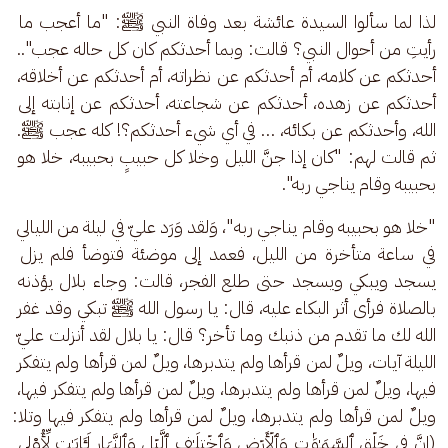
لذا لما سألوا السيدة عائشة بعد وفاة النبي ﷺ: "ما أعجب ما 
رأيتِ من أحوال النبي؟ قالت: وبما أحدثكم كان كل حاله عجب".. 
أحدثكم عن كلامه، أم أحدثكم عن نظراته، أم أحدثكم عن أخلاقه، 
أحدثكم عن زهده، أحدثكم عن شجاعته، أحدثكم عن إنابته إلى 
الله، وأحدثكم عن بكائه، … في أي شيء أحدثكم؟! كله عجب ﷺ. 
ثم قالت لهم: "كان إذا جنَّ الليل وخلا كل حبيبٍ بحبيبه، خلا هو 
بحبيبه وقام يناجي ربه". 
"خلا هو بحبيبه وقام يناجي ربه"، وَلقد وَرَد عليّ في ليلة من الليالي 
في ساعة متأخرة من الليل، فعمد إلى موضئة فتوضأ فلم يزل 
يسجد ويبكي ويسجد حتى طلع الفجر، قالت: وجاء بلال يؤذنه 
بالصلاة فرأى أثر البكاء عليه، قال: يا رسول الله ﷺ تبكي وقد غفر 
الله لك ما تقدم من ذنبك وما تأخر؟ قال: يا بلال لقد أنزلت عليّ 
الليلة آيات، ويلٌ لمن قرأها ولم يتدبرها، ويلٌ لمن قرأها ولم يتفكر 
فيها، ويلٌ لمن قرأها ولم يتدبرها، ويلٌ لمن قرأها ولم يتفكر فيها، 
ويلٌ لمن قرأها ولم يتدبرها، ويلٌ لمن قرأها ولم يتفكر فيها وتلا:
(إِنَّ فِی خَلۡقِ ٱلسَّمَـٰوَ ٰ⁠تِ وَٱلۡأَرۡضِ وَٱخۡتِلَـٰفِ ٱلَّیۡلِ وَٱلنَّهَارِ لَـَٔایَـٰتࣲ لِّأُو۟لِی 