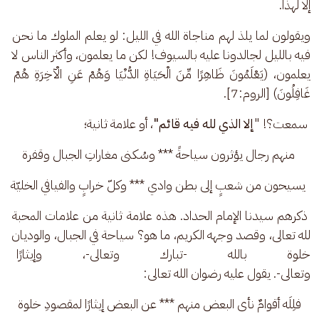
إلا لهذا.
ويقولون لما يلذ لهم مناجاة الله في الليل: لو يعلم الملوك ما نحن 
فيه بالليل لجالدونا عليه بالسيوف! لكن ما يعلمون، وأكثر الناس لا 
يعلمون، (يَعْلَمُونَ ظَاهِرًا مِّنَ الْحَيَاةِ الدُّنْيَا وَهُمْ عَنِ الْآخِرَةِ هُمْ 
غَافِلُونَ) [الروم:7].
 سمعت؟! "
إلا الذي لله فيه قائم"
، أو علامة ثانية؛
 منهم رجال يؤثرون سياحةً *** وسُكنى مغاراتِ الجبال وقفرة
 يسيحون من شعبٍ إلى بطن وادي *** وكلّ خرابٍ والفيافي الخليّة
 ذكرهم سيدنا الإمام الحداد. هذه علامة ثانية من علامات المحبة 
لله تعالى، وقصد وجهه الكريم، ما هو؟ سياحة في الجبال، والوديان 
خلوة بالله -تبارك وتعالى-، وإيثار
وتعالى-.
يقول عليه رضوان الله تعالى:
فلِلَه أقوامٌ نأى البعض منهم *** عن البعض إيثارًا لمقصودِ خلوة