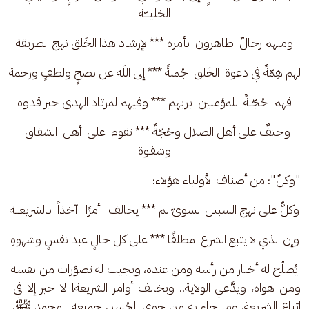
الخليـــّـة
ومنهم رجالٌ  ظاهرون  بأمره *** لإرشاد هذا الخَلق نهج الطريقة
لهم هِمّةٌ في دعوة  الخَلق  جُملةً *** إلى اللَه عن نصحٍ ولطفٍ ورحمة
فهم  حُجّــةٌ  للمؤمنين  بربهم *** وفيهم لمرتاد الهدى خير قدوة
وحتفٌ على أهل الضلال وحُجّةٌ *** تقوم  على  أهل  الشقاق  
وشقـوة
"وكلٌ"؛ من أصناف الأولياء هؤلاء؛
وكلٌّ على نهج السبيل السويّ لم *** يخالف   أمرًا   آخذاً  بالشريعـــة
وإن الذي لا يتبع الشرع  مطلقًا *** على كل حالٍ عبد نفسٍ وشهوةِ
 يُصلّح له أخبار من رأسه ومن عنده، ويجيب له تصوّرات من نفسه 
ومن هواه، ويدَّعي الولاية.. ويخالف أوامر الشريعة! لا خير إلا في 
اتباع الشريعة، وما جاء به من حوى الحُسن جميعه.. محمد ﷺ، 