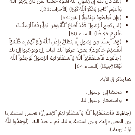
(لَّقَدۡ كَانَ لَكُمۡ فِی رَسُولِ ٱللَّهِ أُسۡوَةٌ حَسَنَةࣱ لِّمَن كَانَ یَرۡجُوا۟ ٱللَّهَ
وَٱلۡیَوۡمَ ٱلۡـَٔاخِرَ وَذَكَرَ ٱللَّهَ كَثِیرࣰا) [الأحزاب:21].
(وَإِن تُطِیعُوهُ تَهۡتَدُوا۟ۚ) [النور:54].
(مَّن یُطِعِ ٱلرَّسُولَ فَقَدۡ أَطَاعَ ٱللَّهَۖ وَمَن تَوَلَّىٰ فَمَاۤ أَرۡسَلۡنَـٰكَ
عَلَیۡهِمۡ حَفِیظࣰا) [النساء:80].
(وَمَاۤ أَرۡسَلۡنَا مِن رَّسُولٍ إِلَّا لِیُطَاعَ بِإِذۡنِ ٱللَّهِۚ وَلَوۡ أَنَّهُمۡ إِذ ظَّلَمُوۤا۟
أَنفُسَهُمۡ جَاۤءُوكَ)؛ يعني: عرفوا أنك الباب إليّ وتوجّهوا إليّ بك
(جَاۤءُوكَ فَٱسۡتَغۡفَرُوا۟ ٱللَّهَ وَٱسۡتَغۡفَرَ لَهُمُ ٱلرَّسُولُ لَوَجَدُوا۟ ٱللَّهَ
تَوَّابࣰا رَّحِیمࣰا) [النساء:64]
هنا يذكر في الآية:
مجيئنا إلى الرسول.
و استغفار الرسول لنا.
(
جَاۤءُوكَ 
فَٱسۡتَغۡفَرُوا۟ ٱللَّهَ وَٱسۡتَغۡفَرَ لَهُمُ ٱلرَّسُولُ)؛ فجعل استغفارنا 
بين المجيء إليه، وبين استغفاره لنا.. ثم .. نجدُ الله.. (
لَوَجَدُوا
 اللَّهَ 
تَوَّابًا رَحِيمًا). 