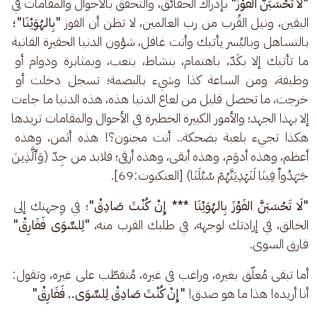
"لَا تَحْسَبَنَّ الفَوْزَ"
 بإدراك الحقائق، والتحقُّق بالأحوال والمقامات في 
اليقين، ونيل القُرب من رب العالمين، لا تظن أن الفوز 
"بِالهُوَيْنَا"؛
بالتساهل وباليُسر يأتيك وأنت غافل، شؤون الدنيا الحقيرة الفانية 
ما تأتيك إلا بكَدّ، باهتمام، بنشاط، بتعب، وبمثابرة ودوام أو 
وظيفة، ومن الساعة كذا وشيء بالبصمة؛ تسجل دخلت أو 
خرجت، ما تحصل قليل من لعاع الدنيا هذه، هذه الدنيا ما جاءت 
إلا بهذا الجهد؛ والأمور الكبيرة الخطيرة في الأحوال والمقامات تريدها 
هكذا تجيء بلعبة بضحكة.. أنت مجنون؟! هذه أثمن، وهذه 
أعظم، وهذه أدوَم، وهذه أبقى، وهذه أرقى؛ فلابد من جِدّ (وَٱلَّذِینَ 
جَـٰهَدُوا۟ فِینَا لَنَهۡدِیَنَّهُمۡ سُبُلَنَا) [العنكبوت:69]. 
"لَا تَحْسَبَنَّ الفَوْزَ بِالهُوَيْنَا *** إِنْ كُنْتَ صَادِقْ"
؛ في وِجهتك إلى 
الخالق، في إرادتك لوجهه، في طلبك القرب منه، 
"لِلسِّوَى فَفَارِقْ"
فارق السوى. 
أما تبقى مُعلّق بغيره، وراغب في غيره، مُتقطّب على غيره، وتقول: 
أنا أريده! هذا ما هو صدق! 
"إِنْ كُنْتَ صَادِقْ لِلسِّوَى.. فَفَارِقْ" 