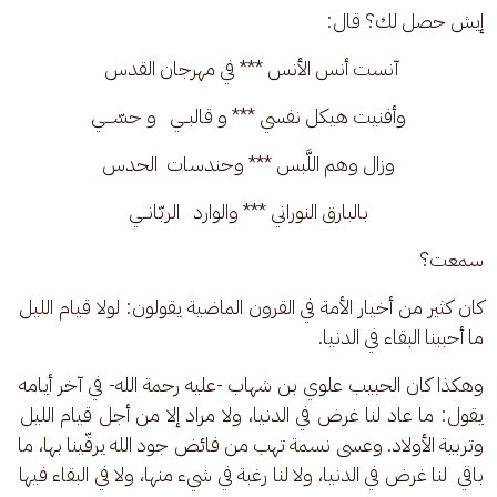
إيش حصل لك؟ قال:
آنست أنس الأنس *** في مهرجان القدس 
وأفنيت هيكل نفسي *** و قالبــي   و حسّـــي
وزال وهم اللَّبس *** وحندسات  الحدس
بالبارق النوراني *** والوارد   الربّانــي
سمعت؟
كان كثير من أخيار الأمة في القرون الماضية يقولون: لولا قيام الليل 
ما أحببنا البقاء في الدنيا. 
وهكذا كان الحبيب علوي بن شهاب -عليه رحمة الله- في آخر أيامه 
يقول: ما عاد لنا غرض في الدنيا، ولا مراد إلا من أجل قيام الليل 
وتربية الأولاد. وعسى نسمة تهب من فائض جود الله يرقّينا بها، ما 
باقي  لنا غرض في الدنيا، ولا لنا رغبة في شيء منها، ولا في البقاء فيها 