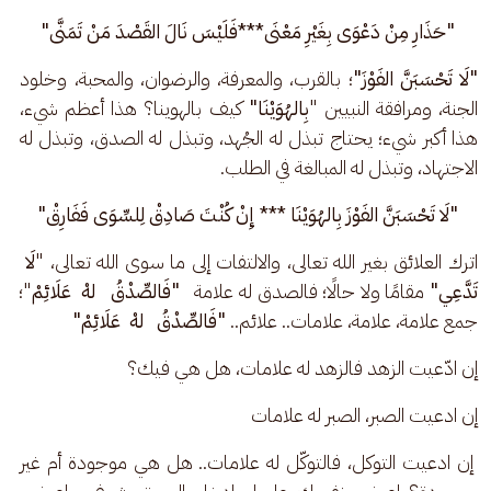
"حَذَارِ مِنْ دَعْوَى بِغَيْرِ مَعْنَى***فَلَيْسَ نَالَ القَصْدَ مَنْ تَمَنَّى" 
"لَا تَحْسَبَنَّ الفَوْزَ"
؛ بالقرب، والمعرفة، والرضوان، والمحبة، وخلود 
الجنة، ومرافقة النبيين "
بِالهُوَيْنَا" 
كيف بالهوينا؟ هذا أعظم شيء، 
هذا أكبر شيء؛ يحتاج تبذل له الجُهد، وتبذل له الصدق، وتبذل له 
الاجتهاد، وتبذل له المبالغة في الطلب. 
"لَا تَحْسَبَنَّ الفَوْزَ بِالهُوَيْنَا *** إِنْ كُنْتَ صَادِقْ لِلسِّوَى فَفَارِقْ" 
اترك العلائق بغير الله تعالى، والالتفات إلى ما سوى الله تعالى، "
لَا  
تَدَّعِي" 
مقامًا ولا حالًا؛ فالصدق له علامة  
 "فَالصِّدْقُ   لهْ  عَلَائِمْ
"؛ 
جمع علامة، علامة، علامات.. علائم.. 
"فَالصِّدْقُ   لهْ  عَلَائِمْ"
إن ادّعيت الزهد فالزهد له علامات، هل هي فيك؟ 
إن ادعيت الصبر، الصبر له علامات
 إن ادعيت التوكل، فالتوكّل له علامات.. هل هي موجودة أم غير 