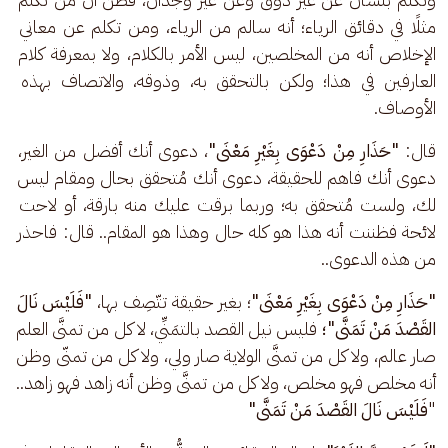
مثلًا في دقائق الرياء؛ أنه سالم من الرياء، ومن تكلم عن معاني 
الإخلاص أنه من المخلصين، ليس الأمر بالكلام، ولا بمعرفة كلام 
العارفين في هذا؛ ولكن بالتحقق به، وذوقه، والاتصاف بهذه 
الأوصاف. 
قال: 
"حَذَارِ مِنْ دَعْوَى بِغَيْرِ مَعْنَى"
، دعوى أنك أفضل من الغير، 
دعوى أنك فاهم للحقيقة، دعوى أنك مُتحقق بحال ومقام ليس 
لك، ولست مُتحقق به؛ وربما برقت عليك منه بارقة، أو لاحت 
لائحة فظننت أنه هذا هو كله حال وهذا هو المقام.. قال: فاحذر 
من هذه الدعوى.. 
"حَذَارِ مِنْ دَعْوَى بِغَيْرِ مَعْنَى"
؛ بغير حقيقة تتّصِف بها، 
"فَلَيْسَ نَالَ 
القَصْدَ مَنْ تَمَنَّى"؛
 فليس نيل القصد بالتمَنِّي، لا كل من تمنَّى العلم 
صار عالم، ولا كل من تمنَّى الولاية صار ولي، ولا كل من تمنّى وظن 
أنه مخلص فهو مخلص، ولا كل من تمنَّى وظن أنه زاهد فهو زاهد.. 
"
فَلَيْسَ نَالَ القَصْدَ مَنْ تَمَنَّى" 