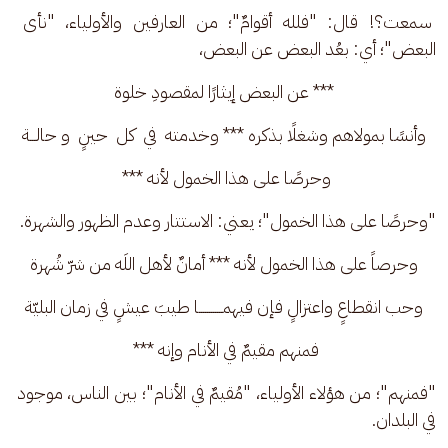
 سمعت؟! قال: "فلله أقوامٌ"؛ من العارفين والأولياء، "نأى 
البعض"؛ أي: بعُد البعض عن البعض،
*** عن البعض إيثارًا لمقصودِ خلوة
وأنسًا بمولاهم وشغلًا بذكره *** وخدمته  في  كل  حينٍ  و حالـــة
وحرصًا على هذا الخمول لأنه *** 
"وحرصًا على هذا الخمول"؛ يعني: الاستتار وعدم الظهور والشهرة.
وحرصاً على هذا الخمول لأنه *** أمانٌ لأهل اللَه من شرّ شُهرة
وحب انقطاعٍ واعتزالٍ فإن فيهمــــــــــــا طيبَ عيشٍ في زمان البليّة
فمنهم مقيمٌ في الأنام وإنه *** 
"فمنهم"؛ من هؤلاء الأولياء، "مُقيمٌ في الأنام"؛ بين الناس، موجود 
في البلدان.