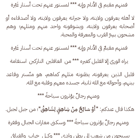
فمنهم مقيم في الأنام وإنه *** لمستور عنهم تحت أستار غَيْرة
لا أهله يعرفون ولايته، ولا جيرانه يعرفون ولايته، ولا أصدقاءه أو 
أصحابه يعرفون ولايته، ويشوفونه واحد منهم ومثلهم؛ وهم 
مشحون بسِرّ القرب والمعرفة والمحبة. 
فمنهم مقيمٌ في الأنام وإنه *** لمستور عنهم تحت أستار غَيْرة
يراه الورى إلا القليل كغيره *** من  الغافلين  التاركين  استقامة
قليل الذين يعرفونه، يظنونه مثلهم كماهم، هو متّستر وقاعد 
بينهم، وأحواله مع الله ثانية، جسده معهم وقلبه مع الله.
 ومنهم رجالٌ يؤثرون سياحةً ***
هكذا قال عندكم: 
"أَوْ سَائِحٌ مِنْ شِاهِقٍ لِشَاهِقْ"
؛ من جبل لجبل.
 ومنهم رجالٌ يؤثرون سياحةً *** وسكنى مغارات الجبال وقفرة
يسيحون من شعبٍ إلى بطن وادي *** وكـــل  خرابٍ  والفيافي  