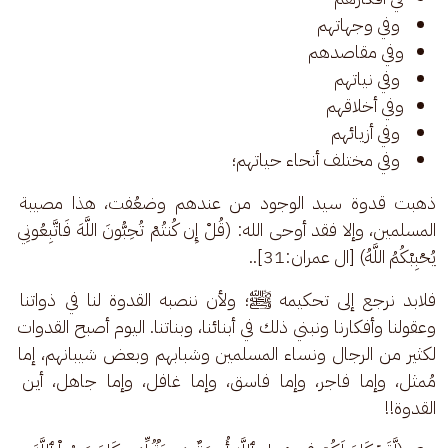
وفي وجهاتهم
وفي مقاصدهم
وفي نياتهم
وفي أخلاقهم
وفي أزيائهم
وفي مختلف أنحاء حياتهم؛
ذهبت قدوة سيد الوجود من عندهم وضعُفت، هذا مصيبة 
المسلمين، وإلا فقد أوحى الله: (قُلْ إِن كُنتُمْ تُحِبُّونَ اللَّهَ فَاتَّبِعُونِي 
يُحْبِبْكُمُ اللَّهُ) [ال عمران:31].. 
فلابد نرجع إلى تحكيمه ﷺ؛ ولأن ننصبه القدوة لنا في ذواتنا 
وعقولنا وأفكارنا ونبني ذلك في أبنائنا، وبناتنا. اليوم أصبح القدوات 
لكثير من الرجال ونساء المسلمين وشبابهم وبعض شيبانهم، إما 
مُمثل، وإما فاجر، وإما فاسق، وإما غافل، وإما جاهل، أين 
القدوة!! 