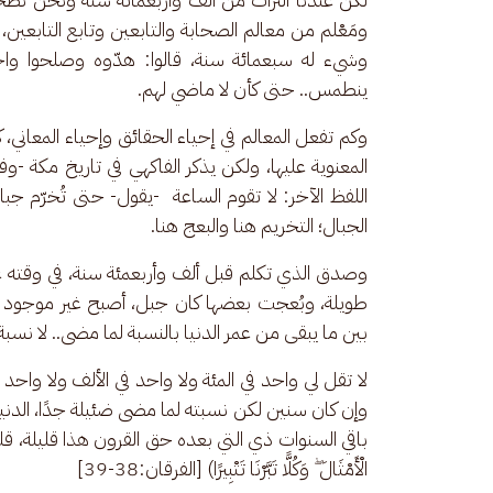
ومَعْلم من معالم الصحابة والتابعين وتابع التابعين
وشيء له سبعمائة سنة، قالوا: هدّوه وصلحوا وا
ينطمس.. حتى كأن لا ماضي لهم.
وكم تفعل المعالم في إحياء الحقائق وإحياء المعاني
المعنوية عليها، ولكن يذكر الفاكهي في تاريخ مكة -وف
اللفظ الآخر: لا تقوم الساعة  -يقول- حتى تُخرّم جب
الجبال؛ التخريم هنا والبعج هنا.
وصدق الذي تكلم قبل ألف وأربعمئة سنة، في وقته عا
طويلة، وبُعجت بعضها كان جبل، أصبح غير موجود من 
بين ما يبقى من عمر الدنيا بالنسبة لما مضى.. لا نسبة
لا تقل لي واحد في المئة ولا واحد في الألف ولا واحد 
وإن كان سنين لكن نسبته لما مضى ضئيلة جدًا، الدنيا
باقي السنوات ذي التي بعده حق القرون هذا قليلة، قليلة جدًا، بال
الْأَمْثَالَ ۖ وَكُلًّا تَبَّرْنَا تَتْبِيرًا) [الفرقان:38-39]