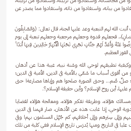
ا من مجالساته، واستفادوا من تربيته، واستفادوا من تزكيته، 
ادوا من بيانه، واستفادوا من ذاته، واستفادوا مما يصدر عن 
بت الله لهم التبعية وعد عليها الجنة، قال تعالى: (وَالسَّابِقُونَ 
تَّبَعُوهُم بِإِحْسَانٍ)،. فجعلهم قدوة وجعلهم مرجعية وجعلهم تبعية إلى يوم 
ا عَنْهُ وَأَعَدَّ لَهُمْ جَنَّاتٍ تَجْرِي تَحْتَهَا الْأَنْهَارُ خَالِدِينَ فِيهَا أَبَدًا ۚ 
يفية تطبيقهم لوحي الله وسُنة نبيه، غيبة هذا عن أذهان 
 أقوى أسباب ما سُمّي بالأمية في الدين، الأمية في الدين؛ 
ة؛ صلِّ، صُم… وحتى الصورة صلحوا هم وإياها مصارعة! حتى 
عليها، أين روح الإسلام؟ وأين حقيقة الإسلام؟.
ومسالك هؤلاء، وطريقة تفكير هؤلاء، ومعالجة هؤلاء لقضايا 
أدوية الوحي، إذا غابت هذه عن الأذهان، صار فهمنا في الدين 
هم وإلى سِيَرهم وإلى أخلاقهم، كم جُهِّل المسلمون بهم! وفي 
يا في التاريخ ومنها يُدرَس تاريخ الإسلام ففي كلية من تلك 