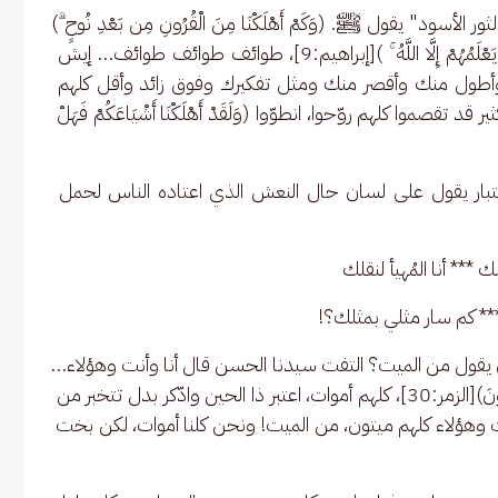
أسود" يقول ﷺ. (وَكَمْ أَهْلَكْنَا مِنَ الْقُرُونِ مِن بَعْدِ نُوحٍ ۗ)
[الإسراء:17]...وَكَمْ أَهْلَكْنَا؟ (وَالَّذِينَ مِن بَعْدِهِمْ ۛ لَا يَعْلَمُهُمْ إِلَّا اللَّهُ ۚ )[إبراهيم:9]، طوائف طوائف طوائف… إيش 
طول منك وأقصر منك ومثل تفكيرك وفوق زائد وأقل كلهم 
ر قد تقصموا كلهم روّحوا، انطوّوا (وَلَقَدْ أَهْلَكْنَا أَشْيَاعَكُمْ فَهَلْ 
اعتبار يقول على لسان حال النعش الذي اعتاده الناس لحمل 
ك *** أنا المُهيأ لنقلك 
ا *** كم سار مثلي بمثلك؟!
 يقول من الميت؟ التفت سيدنا الحسن قال أنا وأنت وهؤلاء…
من الميت! الميت واحد هو؟! (إِنَّكَ مَيِّتٌ وَإِنَّهُم مَّيِّتُونَ)[الزمر:30]، كلهم أموات، اعتبر ذا الحين وادّكر بدل تتخبر من 
ت وهؤلاء كلهم ميتون، من الميت! ونحن كلنا أموات، لكن بخت 