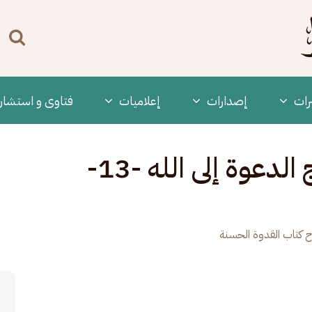
n
enu
رات
‫إصدارات
إعلاميات
فتاوى و استشار
القدوة الحسنة في منهج الدعوة إلى الله -13-
 كتاب القدوة الحسنة