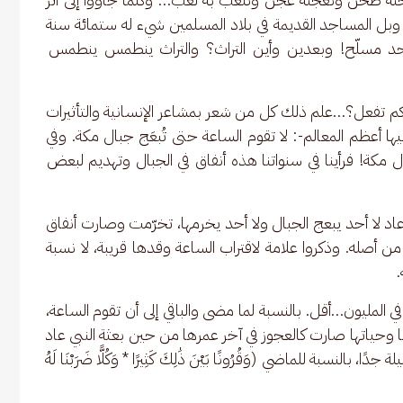
، وبل المساجد القديمة في بلاد المسلمين شيء له ستمائة سنة 
حد مسلّح! وبعدين وأين التراث؟ والتراث ينطمس ينطمس 
، كم تفعل؟…علم ذلك كل من شعر بمشاعر الإنسانية والتأثيرات 
يها أعظم المعالم-: لا تقوم الساعة حتى تُبعَج جبال مكة. وفي 
ال مكة! فرأينا في سنواتنا هذه أنفاق في الجبال وتهديم لبعض 
د لا أحد يبعج الجبال ولا أحد يخرمها، تخرّمت وصارت أنفاق 
أصله. وذكروا علامة لاقتراب الساعة وقدها قريبة، لا نسبة 
.
في المليون…أقل. بالنسبة لما مضى والباقي إلى أن تقوم الساعة، 
 وحياتها صارت كالعجوز في آخر عمرها من حين بعثة النبي عاد 
نسبة للماضي (وَقُرُونًا بَيْنَ ذَٰلِكَ كَثِيرًا * وَكُلًّا ضَرَبْنَا لَهُ 