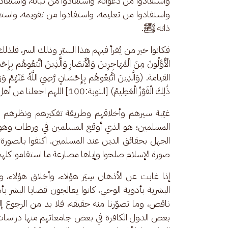
واستفادوا من دعواته، واستفادوا من نياته، واستفادو
واستفادوا من تعليمه، واستفادوا من تقويمه، واستف
ذاته ﷺ. 
فكانوا خير من يُقرأ فيهم هذا السيْر وذلك السر، فلذلك أث
الْأَوَّلُونَ مِنَ الْمُهَاجِرِينَ وَالْأَنصَارِ وَالَّذِينَ ا
القيامة. (وَالَّذِينَ اتَّبَعُوهُم بِإِحْسَانٍ رَّضِيَ اللَّهُ عَنْهُمْ وَرَضُو
ذَٰلِكَ الْفَوْزُ الْعَظِيمُ) [التوبة:100] اللهم اجعلنا من أهل الفوز العظيم.
غيْبة سيرهم وأخلاقهم وطريقة تفكيرهم ونظرهم وك
المسلمين؛ هو الذي أوقع المسلمين في ورطات وهو من
الجهل بحقائق الدين عند المسلمين. اكتفوا بالصور
صورة الإسلام صلحوا وإياها مصارعة ما استقاموا كلهم 
إذا غابت عن الأذهان سِيَر هؤلاء، وأخلاق هؤلاء، 
البشرية بأدوية الوحي، كانوا يعالجون قضايا البشر ب
ناقص، وما تصوّرنا منه حقيقة، فلا بد من الرجوع إلي
بعض الدول الكافرة في بعض جامعاتهم منها دراسات عل