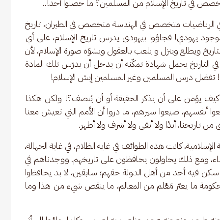
 متخصص في تاريخ الإسلام من المسلمين؟ ما حصلوا أحد!..
 الرياضيات متخصص في الهندسة متخصص في الطيران، تاريخ 
موجود يهودي! فجاؤوا بيهودي يدرس تاريخ الإسلام، على أي 
تاريخ ويطلع وينزل و يلعب بالعقول ويشوّه صورة الإسلام، لأن 
 التاريخ يحمل شهادة تمكّنه أن يدخل أن يدرّس تلك المادة 
! تفضل درس المسلمين وغير المسلمين إيش الإسلام!
يف يؤمن على أن يذكر الحقيقة أو أن يُنصف؟! ولكن هكذا 
 أنفسهم، ضيعوا سيرهم، ما دروا أن الأمم التي تعيش معنا 
ن تاريخنا، أبدًا ولا أنقى ولا أشرف ولا أطهر.
الإسلامية، كانت هذه الطوائف في غاية الظلام، في غاية الجهالة، 
البأساء، ومع ذلك يحاولون يحافظون على تاريخهم. ووجدناهم في 
ن فيه أحد من أهل الدولة حقهم؛ سابقين، لا بد يحافظوا 
ومة ما يغيّر مَعْلم من المعالم، ما ينقص شيء من هذا وما 
حنه طحن ونعجنه عجن ونلعب به لعب… وكلما جاؤوا إلى أثر 