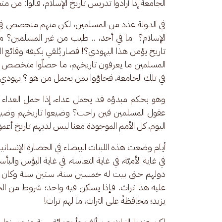
الجامعة إذا أرادوا تدريس تاريخ الإسلام، قالوا: من
في الدولة عدد من المسلمين، لكن منهم متخصص في
الإسلام؟  ما في أحد، .. طيب من غير المسلمين؟ 
تاريخ يؤمن هذا اليهودي؟! فصار يُلقي بكيفه وقائع ال
المسلمين ما يعرفون تاريخهم، ما حصلّوا متخصص في
في تلك الجامعة، فجاؤوا بمن يحمل من هو ؟ يهودي
وهو بحكم مبدؤه قد يحمل عداء، إذا حمل العداء ك
عقول المسلمين فين راحت؟ وضيعوا تاريخهم وضيعوا
اليوم، كل الأمم الموجودة معنا ليس لديهم تاريخ أعمق م
أيام وضعت هذه اللبنات البيضاء في الحضارة الإنسانية 
في غاية الأميّة، في غاية التعاسة، في غاية البؤس و
دولهم حتى بيت له خمسين سنة، ستين سنة وكان سك
عليه هذا تراث. فإذا يسكن فيه واحد؛ شروط من الحك
يزيد؛ محافظةً على التراث، ما لهم تراث!
لكن عندنا التراث من ألف وأربعمائة سنة ونحن نط