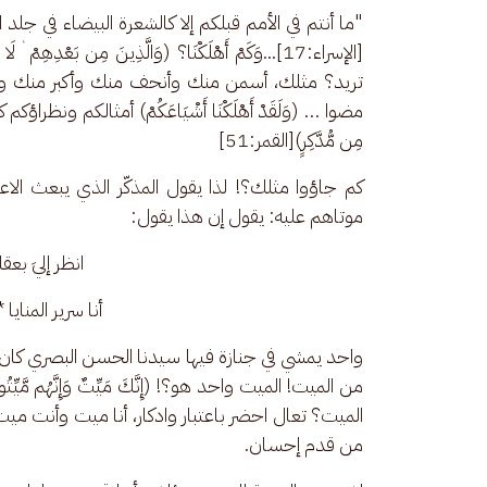
"ما أنتم في الأمم قبلكم إلا كالشعرة البيضاء في جلد الثور ال
تريد؟ مثلك، أسمن منك وأنحف منك وأكبر منك وأ
مضوا … (وَلَقَدْ أَهْلَكْنَا أَشْيَاعَكُمْ) أمثالكم ونظراؤكم كثي
مِن مُّدَّكِرٍ)[القمر:51]
كم جاؤوا مثلك؟! لذا يقول المذكّر الذي يبعث ال
موتاهم عليه: يقول إن هذا يقول: 
انظر إليَ بعقل
أنا سرير المناي
واحد يمشي في جنازة فيها سيدنا الحسن البصري كان
الميت؟ تعال احضر باعتبار وادكار، أنا ميت وأنت مي
من قدم إحسان.