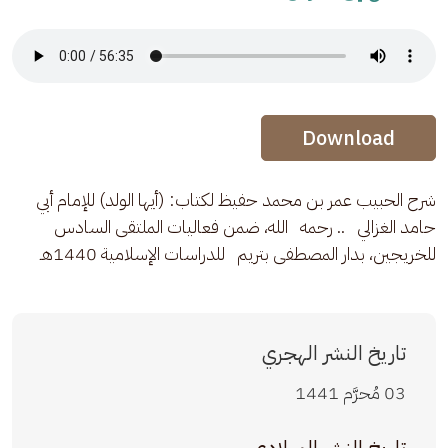
Audio Stream
Audio Stream
Download
شرح الحبيب عمر بن محمد حفيظ لكتاب: (أيها الولد) للإمام أبي 
حامد الغزالي   .. رحمه   الله، ضمن فعاليات الملتقى السادس 
للخريجين، بدار المصطفى بتريم   للدراسات الإسلامية 1440هـ
تاريخ النشر الهجري
03 مُحرَّم 1441