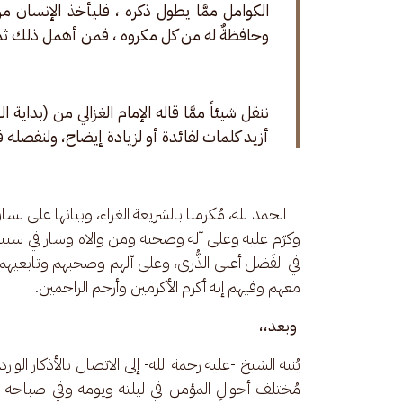
الكوامل ممَّا يطول ذكره ، فليأخذ الإنسان 
وحافظةٌ له من كل مكروه ، فمن أهمل ذلك ثم أص
ننقل شيئاً ممَّا قاله الإمام الغزالي من (بدا
أزيد كلمات لفائدة أو لزيادة إيضاح، ولنفصله 
    الحمد لله، مُكرمنا بالشريعة الغراء، وبيانها على
وكرّم عليه وعلى آله وصحبه ومن والاه وسار في سبيله س
في الفَضل أعلى الذُّرى، وعلى آلهم وصحبهم وتابعيهم 
معهم وفيهم إنه أكرم الأكرمين وأرحم الراحمين.
وبعد،،
يُنبه الشيخ -عليه رحمة الله- إلى الاتصال بالأذكار ا
مُختلف أحوالِ المؤمن في ليلته ويومه وفي صباحه 