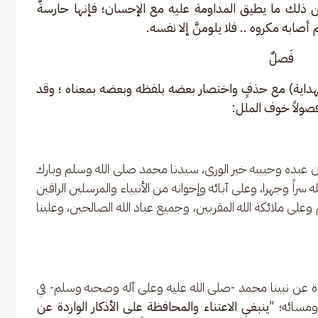
من ذلك ما يطيق المداومة عليه مع الإحسان؛ فإنها حارسةٌ 
ابه مكروه .. فلا يلومنَّ إلا نفسه.
فَصلٌ
ية الهداية) مع حذفٍ واختصار بعضه بلفظه وبعضه بمعناه ؛ وقد 
فصولاً خوف الملل:
 لسان عبده وحبيبه خير الورى، سيدنا محمد صلى الله وسلم وبارك 
راً وجهرا، وعلى آبائه وإخوانه من الأنبياء والمرسلين الراقين 
وعلى ملائكة الله المقربين، وجميع عباد الله الصالحين، وعلينا 
لواردة عن نبينا محمد -صلى الله عليه وعلى آله وصحبه وسلم- في 
ومسائه؛ "
ينبغي الاعتناء والمحافظة على الأذكار الواردة عن 