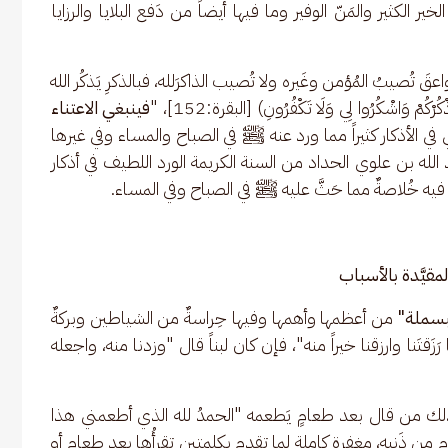
لخير الكثير والمَنّ الوفير وما فيها أيضاً من دَفع البلايا والرزايا 
ُصيبُ المُؤمن وغَيره ولا تُصيب الذاكرَلله، فبالذكرِ يَذكُر الله 
َاشْكُرُوا لِي وَلَا تَكْفُرُونِ) [البقرة:152]، "
فينبغي الاعتناء 
ي في الأذكار كثيراً مما ورد عنه ﷺ في الصباح والمساء وفي غيرها 
د الله بن علوي الحداد من السنة الكريمة الورد اللطيف في أذكار 
 فيه خُلاصةٌ مما حَثَّ عليه ﷺ في الصباح وفي المساء.
المقيَّدة بالأسباب 
بسملة"
 من أعظمها وأهمها وفيها حِراسةٌ من الشياطين وبركةٌ 
قتَنا وارزقنا خيراً منه"، فإن كان لبناً قال "وزدنا منه، واجعله 
لنار"، كذلك من قال بعد طعامٍ يَطعمه "الحمدُ لله الذي أطعمني هذا 
قَدم من ذَنبه، مغفرة كاملة لما تقدم بكلمتين تقرأُها بعد طعامٍ أو 