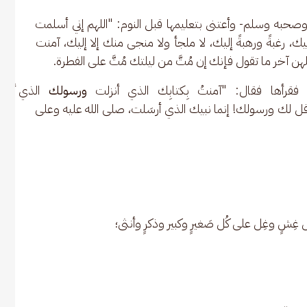
آله وصحبه وسلم- وأعتنى بتعليمها قبل النوم: "اللهم إني أسلمت 
رغبةً ورهبةً إليك، لا ملجأ ولا منجى منك إلا إليك، آمنت 
 آخر ما تقول فإنك إن مُتَّ من ليلتك مُتَّ على الفطرة.
فقرأها فقال: "آمنتُ بِكتابِك الذي أنزلت 
ورسولك 
الذي أرس
قل لك ورسولك! إنما نبيك الذي أرسَلت، صلى الله عليه وعلى 
غِشٍ وغِل على كُل صَغيرٍ وكبير وذكرٍ وأنثى؛