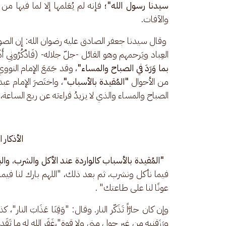
سيدنا رسول الله"؛
 فإنه لم يُعَلمها إلا لما فيها من ا
والآفات.
 وقال سيدنا جعفر الصادق عليه رضوان الله: إن الصواعقَ ت
العِباد ويَرحمهم وهو القائل -جلّ جلاله- (فَاذْكُرُونِي أَذْكُرْكُمْ و
بما وَرَدَ في الصباح والمساء"
، وقد جَمَعَ الإمام النوو
من الأحوال 
"المُقيدة بالأسباب"
، واختَصرَ الإمام عب
الصباح والمساء والذي لا يزيدُ قراءته عن ربع الساعة،
الأذكار 
 "المُقيدة بالأسباب كالواردة عند الأكل والشرب
، 
وال
فيما نأكل ونشرب، ثم بعد ذلك، "اللهم بارك لنا فيما رَزَ
عونًا لنا على طاعتك" .
وإن كان حارَّاً تَذَكّر النار. وقال: "وَقِنَا عَذَابَ ا
ورَزَقنيه من غيرِ حولٍ مني ولا قوة"،غَفَر الله له ما تَ