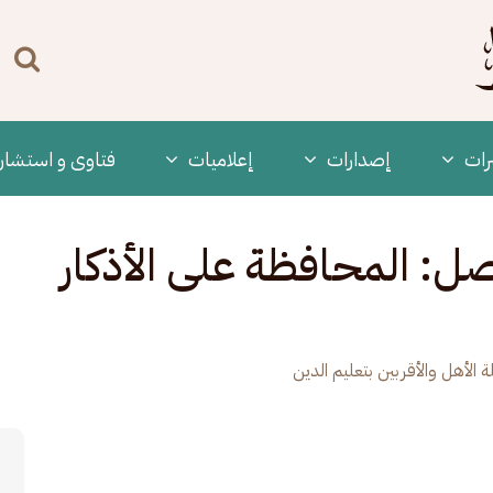
n
enu
رات
‫إصدارات
إعلاميات
فتاوى و استشار
أقربين - 10 - فصل: المحافظة على الأذكار
 الأهل والأقربين بتعليم الدين