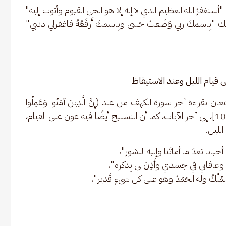
غفرُ الله العظيم الذي لا إلٰه إلا هو الحي القيوم وأتوب إليه" 
لك "بِاسمكَ ربي وَضَعتُ جَنبي وبِاسمكَ أَرفَعُهُ فاغفرلي ذنبي" 
لى قيام الليل وعند الاستيقاظ
بقراءة آخر سورة الكهف من عند (إِنَّ الَّذِينَ آمَنُوا وَعَمِلُوا 
الصَّالِحَاتِ كَانَتْ لَهُمْ جَنَّاتُ الْفِرْدَوْسِ نُزُلًا) [الكهف:107]، إلى آخر الآيات، كما أن التسبيح أيضًا فيه عون على القيام، 
لليل.
نا بَعدَ ما أماتَنا وإليه النشور"،
 وعافاني في جسدي وأَذِنَ لي بِذكره"،
المُلْكُ وله الحَمْدُ وهو على كل شيءٍ قَدير"،