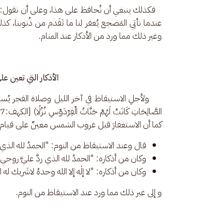
   فكذلك ينبغي أن نُحافظ على هذا، وعلى أن نقول: "أست
عندما نأتِي المَضجع يُغفر لنا ما تَقَدم من ذُنوبنا، كذ
وغير ذلك مما ورد من الأذكار عند المنام. 
الأذكار التي تعين ع
     ولأجلِ الاستيقاظ في آخر الليل وصلاة الفجر يُستعان 
كما أن الاستغفارَ قبل غروب الشمس معينٌ على قيام ا
قال وعند الاستيقاظ من النوم: "الحمدُ لله الذي أحيا
وكان من أذكاره: "الحمدُ لله الذي ردَّ عليَّ روحي
وكان من أذكاره: "لا إلٰه إلا الله وحدهُ لاشَريك له 
و إلى غير ذلك مما ورد عند الاستيقاظ من النوم.