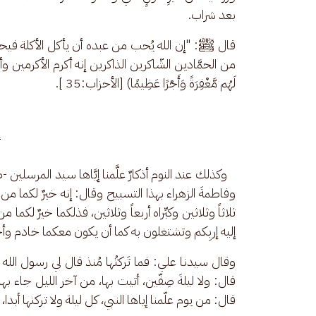
بعد شراب.
قال ﷺ: "إن الله يُحب من عبده أن يأكل الأكلة فيحمده
من الحمَّادين الشّاكرين الذاكرين إنه أكرم الأكرمين وأرحم الراحمين
لَهُم مَّغْفِرَةً وَأَجْرًا عَظِيمًا) [الأحزاب:35 ].
أ
   وكذلك عند النوم أذكارٌ علَّمنا إيَّاها سيد المرس
وفاطمةَ الزهراء بهذا التسبيح وقال: إنه خيرٌ لكما من 
ثلاثاً وثلاثين وكبِّراه أربعاً وثلاثين، فذلكما خيرٌ لك
إليه إربِكم وتشتغلون به كما أن يكون معكما خادم 
وقال سيدنا علي: فما تَركتُها مُنذ قال لي رسول الله 
قال: ولا ليلةَ صِفّين، أتيت بها، من آخر الليل جاء به
قال: من يوم علّمنا إياها النبي، كل ليلة ولا تركتها أبدا