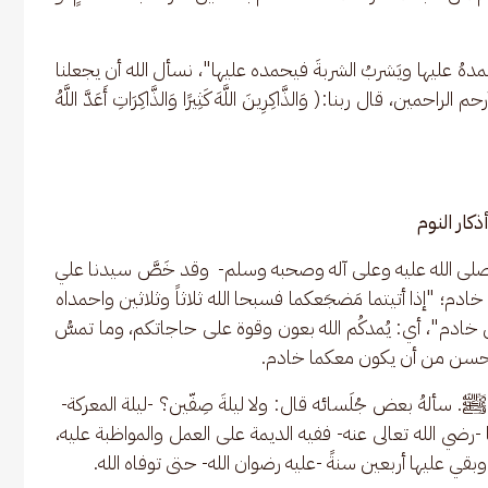
ُ عليها ويَشربُ الشربةَ فيحمده عليها"، نسأل الله أن يجعلنا 
، قال ربنا:( وَالذَّاكِرِينَ اللَّهَ كَثِيرًا وَالذَّاكِرَاتِ أَعَدَّ اللَّهُ 
ذكار النوم 
لين -صلى الله عليه وعلى آله وصحبه وسلم-  وقد خَصَّ سيدنا علي 
خادم؛ "إذا أتيتما مَضجَعكما فسبحا الله ثلاثاً وثلاثين واحمداه 
ما من خادم"، أي: يُمدكُم الله بعون وقوة على حاجاتكم، وما تمسُّ 
وأحسن من أن يكون معكما خادم. 
ﷺ. سألهُ بعض جُلَسائه قال: ولا ليلةَ صِفّين؟ -ليلة المعركة-  
ا -رضي الله تعالى عنه- ففيه الديمة على العمل والمواظبة عليه، 
، وبقي عليها أربعين سنةً -عليه رضوان الله- حتى توفاه الله.