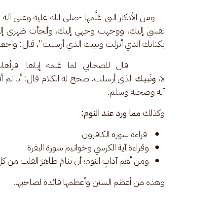
    ومن الأذكار التي عَلَّمها -صلى الله عليه وعلى 
نفسي إليك، ووجهت وجهي إليك، وألجأت ظهري إليك، 
بكتابك الذي أنزلت ونبيك الذي أرسلت"، قال: واجعلهن
      قال للصحابي لما عَلمه إياها اقرأها، 
لا، 
ونَبيك 
الذي أرسلت، صحح له الكلام قال: أنا لم أ
آله وصحبه وسلم.
وكذلك 
مما ورد عند النوم:
قراءة سورة الكافرون
وقراءة آية الكرسي وخواتيم سورة البقرة
ومن أهم آدابِ النوم؛ أن ينامَ طاهرَ القلب من كل 
وهذه من أعظم السنن وأعظمها فائدة لصاحبها.