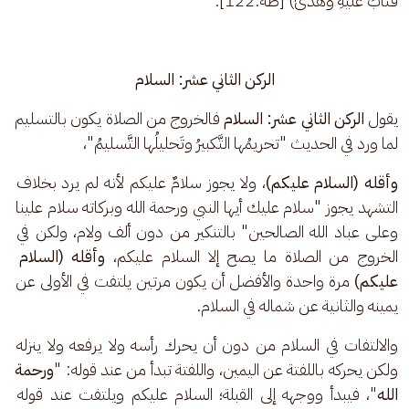
فَتَابَ عَلَيْهِ وَهَدَىٰ) [طه:122].
الركن الثاني عشر: السلام
يقول
 الركن الثاني عشر: السلام
 فالخروج من الصلاة يكون بالتسليم 
لما ورد في الحديث "تحريمُها التَّكبيرُ وتَحليلُها التَّسليمُ"،
وأقله (السلام عليكم)
، ولا يجوز سلامٌ عليكم لأنه لم يرد بخلاف 
التشهد يجوز "سلام عليك أيها النبي ورحمة الله وبركاته سلام علينا 
وعلى عباد الله الصالحين" بالتنكير من دون ألف ولام، ولكن في 
الخروج من الصلاة ما يصح إلا السلام عليكم، 
وأقله (السلام 
عليكم)
 مرة واحدة والأفضل أن يكون مرتين يلتفت في الأولى عن 
يمينه والثانية عن شماله في السلام.
والالتفات في السلام من دون أن يحرك رأسه ولا يرفعه ولا ينزله 
ولكن يحركه باللفتة عن اليمين، واللفتة تبدأ من عند قوله: "
ورحمة 
الله
"، فيبدأ ووجهه إلى القبلة؛ السلام عليكم ويلتفت عند قوله 