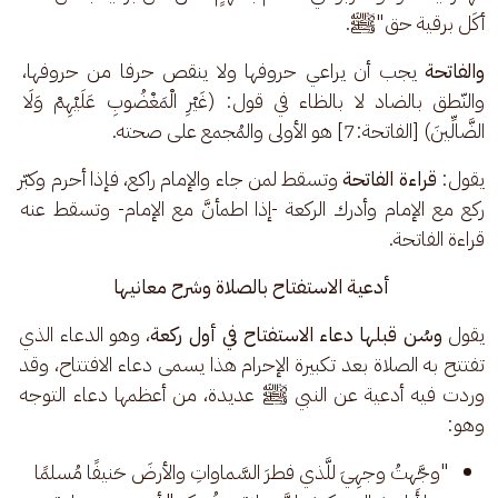
أكَل برقية حق"ﷺ.
والفاتحة
 يجب أن يراعي حروفها ولا ينقص حرفا من حروفها، 
والنّطق بالضاد لا بالظاء في قول: (غَيْرِ الْمَغْضُوبِ عَلَيْهِمْ وَلَا 
الضَّالِّينَ) [الفاتحة:7] هو الأولى والمُجمع على صحته.
يقول: 
قراءة الفاتحة
 وتسقط لمن جاء والإمام راكع، فإذا أحرم وكبّر 
ركع مع الإمام وأدرك الركعة -إذا اطمأنَّ مع الإمام- وتسقط عنه 
قراءة الفاتحة.
أدعية الاستفتاح بالصلاة وشرح معانيها
يقول 
وسُن قبلها دعاء الاستفتاح في أول ركعة
، وهو الدعاء الذي 
تفتتح به الصلاة بعد تكبيرة الإحرام هذا يسمى دعاء الافتتاح، وقد 
وردت فيه أدعية عن النبي ﷺ عديدة، من أعظمها دعاء التوجه 
وهو:
"وجَّهتُ وجهِيَ للَّذي فطرَ السَّماواتِ والأرضَ حَنيفًا مُسلمًا