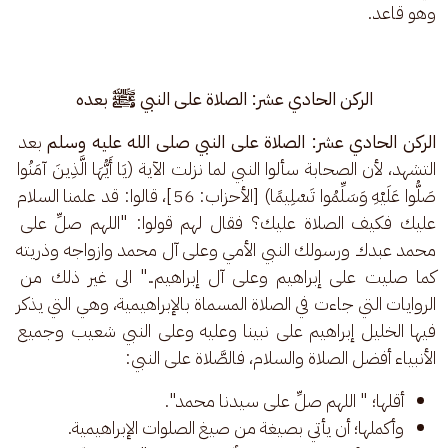
وهو قاعد.
الركن الحادي عشر: الصلاة على النبي ﷺ بعده
الركن الحادي عشر: الصلاة على النبي صلى الله عليه وسلم
 بعد 
التشهد، لأن الصحابة سألوا النبي لما نزلت الآية (يَا أَيُّهَا الَّذِينَ آمَنُوا 
صَلُّوا عَلَيْهِ وَسَلِّمُوا تَسْلِيمًا) [الأحزاب: 56]، قالوا: قد علمنا السلام 
عليك فكيف الصلاة عليك؟ فقال لهم قولوا: "اللهم صلِّ على 
محمد عبدك ورسولك النبي الأمي وعلى آل محمد وازواجه وذريته 
كما صليت على إبراهيم وعلى آل إبراهيم.." الى غير ذلك من 
الروايات التي جاءت في الصلاة المسماة بالإبراهيمية، وهي التي يذكر 
فيها الخليل إبراهيم على نبينا وعليه وعلى النبي شعيب وجميع 
الأنبياء أفضل الصلاة والسلام، فالصَّلاة على النبي:
أقلها؛ " اللهم صلِّ على سيدنا محمد".
وأكملها؛ أن يأتي بصيغة من صيغ الصلوات الإبراهيمية.