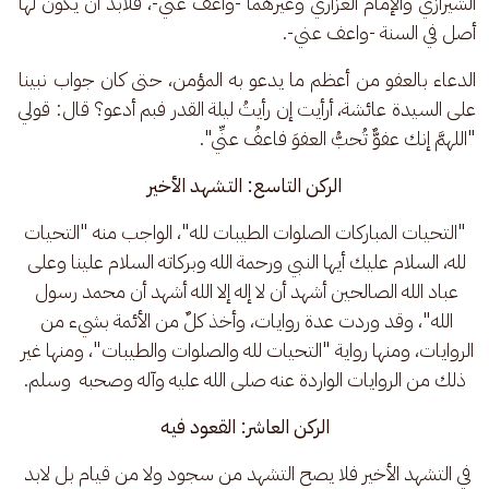
الشيرازي والإمام الغزاري وغيرهما -واعف عنّي-، فلابد أن يكون لها 
أصل في السنة -واعف عني-.
الدعاء بالعفو من أعظم ما يدعو به المؤمن، حتى كان جواب نبينا 
على السيدة عائشة، أرأيت إن رأيتُ ليلة القدر فبم أدعو؟ قال: قولي 
"اللهمَّ إنك عفوٌّ تُحبُّ العفوَ فاعفُ عنِّي".
الركن
التاسع: التشهد الأخير
 "التحيات المباركات الصلوات الطيبات لله"، الواجب منه "التحيات 
لله، السلام عليك أيها النبي ورحمة الله وبركاته السلام علينا وعلى 
عباد الله الصالحين أشهد أن لا إله إلا الله أشهد أن محمد رسول 
الله"، وقد وردت عدة روايات، وأخذ كلٌ من الأئمة بشيء من 
الروايات، ومنها رواية "التحيات لله والصلوات والطيبات"، ومنها غير 
ذلك من الروايات الواردة عنه صلى الله عليه وآله وصحبه  وسلم.
الركن العاشر: القعود فيه
 في التشهد الأخير فلا يصح التشهد من سجود ولا من قيام بل لابد 