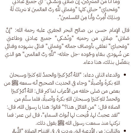
وما أَنا منَ المشرِكينَ، إنَّ صلاتي ونُسُكي" أي جميع عبادتي
"ومَحيايَ" حياتي كلها "ومَماتي للَّهِ ربِّ العالمينَ لا شريكَ لَهُ
وبذلِكَ أُمِرتُ وأَنا مِنَ المُسلمينَ".
قال الإمام حسن بن صالح البحر الجفري عليه رحمة الله: "إنَّ 
صَلاتي" صِلاتي من رحمتِه "ونُسُكي" جميع عِبادتي وطاعتي 
"ومَحيايَ" تعلقي بأوصاف جماله "ومَماتي" فنائي بشهوده وفنائي 
عن شُهودي ببقاءِ وجُوده -جل جلاله- "للَّهِ ربِّ العالمين" هو الذي 
يتفضّل بذلك، هذا دعاء.
والدعاء الثاني دعاء: "اللهُ أكبرُ كبيرًا والحمدُ للهِ كثيرًا وسبحانَ
اللهِ بكرةً وأصيلًا" وجاء في الحديث الصحيح أنه سمعه ﷺ من
بعض من صَلى خلفه من الأعراب لما كبر قال: اللهُ أكبرُ كبيرًا
والحمدُ للهِ كثيرًا وسبحانَ اللهِ بكرةً وأصيلًا، فلما سلّمَ من
الصلاة قال: "من القائل هذا؟" قالوا: هذا يا رسول الله، قال:
"لقد عجبتُ لها، فُتِحت لها أبوابُ السماءِ"، قال ابن عمر: فما
تركتها منذ سمعت رسول الله ﷺ يقول ذلك.
والثالث: من الأدعية التي وردت في في افتتاح الصلاة "اللَّهمَّ