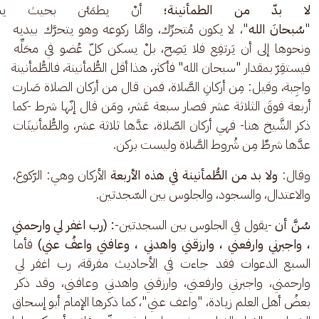
لا بدّ من الطمأنينة؛
 أنْ يطمَئن بحيث يست
"
سُبحانَ الله
"، لا يكون مُتحرِّك، وامَّا ركوعه وهو يتحرَّك بيديه 
ونحوها إلى أن يَرتفِع فلا يَصِح، بلْ يسكن كلّ عُضو في محَلِّه 
فيستقِرّ بمقدار "سبحان الله" فأكثر، هذا أقل الطُّمأنينة، فالطُّمأنينة 
واجِبة، وقيل: مِن أركانِ الصَّلاة، فمن قال من أركان الصلاة صَارت 
أربعة فوقَ الثلاثة عشر فصار سبعة عَشر، ومَن قال إنّها شرط -كما 
ذكر الشَّيخ هنا- فهي أركان الصّلاة، عدَّها ثلاثة عشر، والطُّمأنينَات 
عدَّها شرطٌ مِن شُروط الصَّلاة وليست بركن.
وقال: 
ولا بد من الطُّمأنينة في هذه الأربعة
 الأركان وهي: الرّكوع، 
والاعتدال، والسجود، والجلوس بين السّجدتين.
سُنَّ أن
 -يقول في الجلوس بين السجدتين-
: (رب اغفر لي وارحمني 
، واجبرني وارفعني ، وارزقني واهدني ، وعافني واعفُ عني) 
فأما 
السبع الدعوات فقد جاءت في الأحاديث مفرقة، رب اغفر لي 
وارحمني، واجبرني وارفعني، وارزقني واهدني وعافني، وقد ذكر 
بعضُ أهل العلم زيادة، "واعف عني"، كما ذكرها الإمام أبو إسحاق 