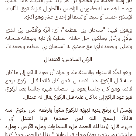
كان إمام جماعة غير محصورين فلا يزيد على الثلاث، فأما المُنفرد 
وإمام الجَماعة المَحصُورين الرّاضين بالتَّطويل فيزيدُ فوق الثّلاث، 
فيُسبّح خمسا أو سبعا أو تسعا أو إحدى عشر وهو أكثرُه.
ويقول فيها: "سبحان ربي العظيم"، أي؛ أنَزِّه وأقَدِّس ربّي الذي 
تولّانِي وربَّاني وملَكني -جل جلاله- العظيمُ في ذاتِه وصِفاته سُبحانه 
وتعالى، وبحمده أي؛ مع حمدي له "سبحان ربي العظيم وبحمده".
الركن السادس: الاعتدال
 وهو لغةً: الاستواء والاستقامة. والمراد أن يعود الراكع إلى ما كان 
عليه قبل الركوع، هذا الاعتدال. فمن كان قائما قبل الركوع يرجع 
قائما، ومن كان جالسا يعود إلى انتصاب ظهره جالسا بعد الركوع، 
فهو عود الراكع إلى ما كان عليه قبل الركوع يقال له اعتدال.
ويُسنّ أن يرفع يديه لهُوِيَه للركوع مكبراً ولرفعه
 -من الركوع- 
منه 
قائلاً: (سمع الله لمن حمده) فإذا اعتدل
 أي انت
ظهره، 
قال: (ربنا لك الحمد ملء السماوات وملء الأرض ، وملء 
ما شئت من شيء بعد
)
 وجاء في الرواية: "ربنا لك الحمد حمدًا كثيرًا 