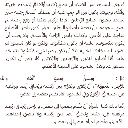
فينبغي للسّاجد من الصّلاة أن يَضَع رُكبَتيه أوَّلا ثمَّ يَديه ثم جَبهته 
وأنْفَه، وحِينئذ يكون مِن الواجِبِ عليه أن يعطفَ أصَابعَ رِجْليه حتّى 
يَسجد ببطون أصابع الرِّجلين، فإذا تركهم هكذا أو رَفع رِجليه لم 
يصح سجوده، بلْ يعطف أصابع الرجلين حتّى يكون باطن الأصابع 
سَاجد على الأرضِ، وكذلك باطن الرّاحة والأصابع، ولا يجب أن 
يكون مكشوف، السُّنة أن يكون مَكشُوف ولكن لو كان مَستور لم 
يضرّ ذلك، بخلافِ الجَبهة لابدّ أن يكون منها شيء مَكشُوف يَسجُد 
عليه، أمَّا أصَابع اليَدين والرِّجليين والرُّكبتين فلا يضر أن تكون 
مَستورات، وهذا السّجود على السبعة الأعظم.
قال: "
ويسنُّ وضع أنْفه والتَّخوِيَ
للرَّجل،
التَّخويَة"؛
 أنْ يُفرّق ويُفرِّج بين رُكبتيه ويُجافِي أيضا مِرفَقيه 
عن جَنبيه في الرُّكوعِ وفي السُّجود، فلا يضم بعضه إلى بعض.
إنَّما ذلك سُّنة للمرأةِ أنْ تَضُم بعضها إلى بعض، والرَّجل يُجافي؛ يُبعد 
مِرفَقيه عَن جنْبِه، ويُجافي أيضا بين ركبتيه ولا يلصِق إحداهما 
بالأخرى، وتَضم المرأة بعضها إلى بعض،