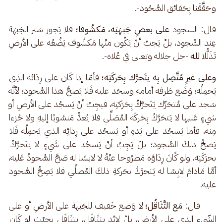
وحَقَّقَنا بِحَقائق السُّجُود-.
قال: السجود 
على بعضِ جَبهَتِه، مَكشُوفا؛
 فلا يَجوز سَتر الجَبهَة 
عِند السُّجود، بلْ يَجبُ أنْ يَكُون منْها مَكشُوف يَضُعُه على الأرضِ 
تَذَلُّلا 
لله
 -جل جلاله وتعالى في عُلاه-.
وعلى غيرِ مُتَّصِل بِه يتَحرَّك بِحَركَتِه؛
 فأمّا إذا كَان على رِدَائه الذِي 
يَحمِلُه؛ وَضَع طَرفه أمامه وسجَد عليه فَلا يَصحُّ هذا السُّجود؛ لأنَّه 
سَجد على مُتحَرِّك يَتَحرَّكُ بِحَرَكتِه، فيجِبُ أنْ يَسجُد على الأرضِ أو 
شيءٍ عَليها لا يَتحَرَّكُ بِحَركَة المُصَلِّي فلا يُعدُّ مَنسُوبًا إليهِ ولا جُزءا 
مِنه، فأما يَسجُد على يَدهِ أو يَسجُد على رِدائِه الذي يَحمِلُه فَلا 
يَصحُّ ذلكَ السُّجود؛ بلْ يَجِبُ أنْ يَسجُد على شَيءٍ لا يتَحرَّكُ 
بحرَكَتِه، ولو كًانَ رِدَاؤه مَطرُوحا عنْهُ لا لابسًا له صَحَّ السُّجودُ عَليه، 
أمَّا مَادامَ لابِسًا له يَتحرَّكُ بحَركةِ ذلكَ المُصلِّي فلا يَصِحُّ السُّجود 
عليه.
      قال: 
مَع
التَّثَاقُل؛
 لا وَضع خَفيف للجَبهة على الأرضِ أو على 
الشّيء الذي على الأرض، بلْ لابُد يتثَاقَل، يتثَاقَل بِحيْث لو كَان 