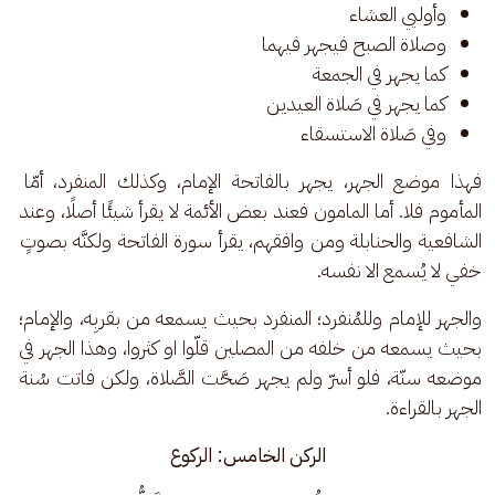
وأوليي العشاء
وصلاة الصبح فيجهر فيهما
كما يجهر في الجمعة
كما يجهر في صَلاة العيدين
وفي صَلاة الاستسقاء
فهذا موضع الجهر، يجهر بالفاتحة الإمام، وكذلك المنفرد، أمّا 
المأموم فلا. أما المامون فعند بعض الأئمة لا يقرأ شيئًا أصلًا، وعند 
الشافعية والحنابلة ومن وافقهم، يقرأ سورة الفاتحة ولكنَّه بصوتٍ 
خفي لا يُسمع الا نفسه.
والجهر للإمام وللمُنفرد؛ المنفرد بحيث يسمعه من بقربِه، والإمام؛ 
بحيث يسمعه من خلفه من المصلين قلّوا او كثروا، وهذا الجهر في 
موضعه سنّة، فلو أسرّ ولم يجهر صَحَّت الصَّلاة، ولكن فاتت سُنة 
الجهر بالقراءة.
الركن الخامس: الركوع