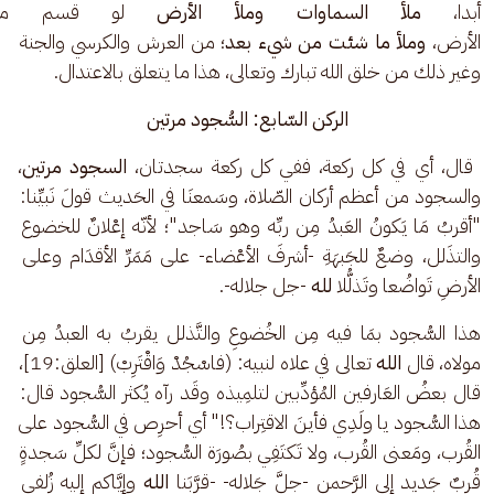
أبدا، 
ملأ السماوات وملأ الأرض
 لو قسم ملأ ا
الأرض، 
وملأ ما شئت من شيء بعد
؛ من العرش والكرسي والجنة 
وغير ذلك من خلق الله تبارك وتعالى، هذا ما يتعلق بالاعتدال.
الركن السّابع: السُّجود مرتين
 قال، أي في كل ركعة، ففي كل ركعة سجدتان، 
السجود مرتين
، 
والسجود من أعظم أركان الصّلاة، وسَمعنَا في الحَديث قولَ نَبيِّنا: 
"أقربُ مَا يَكونُ العَبدُ مِن ربِّه وهو سَاجد"؛ لأنّه إعْلانٌ للخضوع 
والتذَلل، وضعٌ للجَبهَةِ -أشرفَ الأعْضاء- على مَمَرِّ الأقدَام وعلى 
الأرضِ تَواضُعا وتَذلُّلا 
لله
 -جل جلاله-.
هذا السُّجود بمَا فيه مِن الخُضوعِ والتَّذلل يقربُ به العبدُ مِن 
مولاه، قال 
الله
 تعالى في علاه لنبيه: (فاسْجُدْ وَاقْتَرِبْ) [العلق:19]، 
قال بعضُ العَارفين المُؤدِّبين لتلمِيذه وقَد رآه يُكثر السُّجود قال: 
هذا السُّجود يا ولَدِي فأينَ الاقتِراب؟!" أي أحرِص في السُّجود على 
القُرب، ومَعنى القُرب، ولا تَكتَفِي بصُورَة السُّجود؛ فإنَّ لكلِّ سَجدةٍ 
قُربٌ جَديد إلى الرَّحمن -جلَّ جَلاله- -قرَّبَنا 
الله
 وإيَّاكم إليه زُلفى 