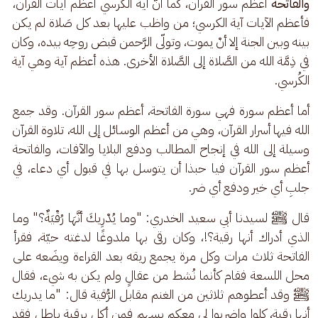
والفاتحة
 أعظم سور القرآن، كما أنّ آية الكرسي أعظم آيات القرآن، 
فأعظم الآيات آية الكرسي؛ من واظب عليها بعد كل صَلاة لم يكن 
بينه وبين الجنة إلا أنْ يموت، وتولّى الرَّحمن قبض روحِه بيده، وكان 
في ذِمَّة الله من الصَّلاة إلى الصَّلاة الأخرى. هذه أعظم آية وهي آية 
الكُرسي.
أما أعظم سورة فهي سورة الفاتحة، أعظم سور القرآن. وقد جمع 
الله فيها أسرار القرآن، وهي من أعظم الوسائل إلى الله، تلاوة القرآن 
وسيلة إلى الله في إنجاح المطالب ودفع البلايا والآفات، والفاتحة 
أعظم سور القرآن فيا حبذا أن يتوسل بها في قبول أي دعاء، في 
جلبِ أي خير ودفع أي ضر.
قال ﷺ لسيدنا أبي سعيد الخدري: "وما يُدْرِيكَ أنَّهَا رُقْيَةٌ؟" وما 
الذي أدراك أنها رقية؟!، وكان رقى بها ملدوغًا لدغته حيّة، فقرأ 
الفاتحة ثلاث مرات وكل مرة يجمع ريقه بعد القراءة ويضَعه على 
محل اللسعة فقام كأنما نُشط من عقالٍ ولم يكن به شيء، فقال 
ﷺ وقد أعطوهم ثلاثين من الغنم مقابل الرُّقية قال: "ما يدريك 
أنها رقية، كلوا واضربوا لي معكم بسهمٍ فمن أكل برقية باطل فقد 