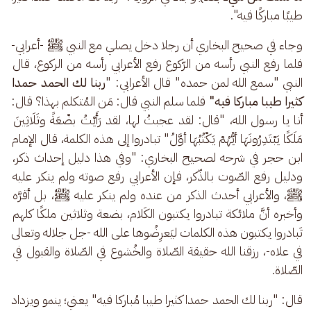
طيبًا مباركًا فيه".
وجاء في صحيح البخاري أن رجلا دخل يصلي مع النبي ﷺ -أعرابي- 
فلما رفع النبي رأسه من الرّكوع رفع الأعرابي رأسه من الركوع، قال 
النبي "سمع الله لمن حمده" قال الأعرابي: "
ربنا لك الحمد حمدا 
كثيرا طيبا مباركا فيه"
 فلما سلم النبي قال: مَن المُتكلم بهذا؟ قال: 
أنا يا رسول الله، "قال: لقد عجبتُ لها، لقد رَأَيْتُ بضْعَةً وثَلَاثِينَ 
مَلَكًا يَبْتَدِرُونَهَا أيُّهُمْ يَكْتُبُهَا أوَّلُ" تبادروا إلى هذه الكلمة، قال الإمام 
ابن حجر في شرحه لصحيح البخاري: "وفي هذا دليل إحداث ذكر، 
ودليل رفع الصّوت بالذّكر، فإن الأعرابي رفع صوته ولم ينكر عليه 
ﷺ، والأعرابي أحدث الذكر من عنده ولم ينكر عليه ﷺ، بل أقرَّه 
وأخبره أنَّ ملائكة تبادروا يكتبون الكَلام، بضعة وثلاثين ملكًا كلهم 
تَبادروا يكتبون هذه الكلمات ليَعرِضُوها على الله -جل جلاله وتعالى 
في علاه-، رزقنا الله حقيقة الصّلاة والخُشوع في الصّلاة والقبول في 
الصّلاة.
قال: "ربنا لك الحمد حمدا كثيرا طيبا مُباركا فيه" يعني؛ ينمو ويزداد 