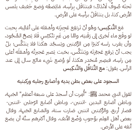
تَحتَه صُوفٌ لَانْدَكّ،؛ فيتثاقَل بِرأسِه، مَايَضعُه وَضع خَفيف يلمس 
الأرض كذا، بل يتثاقَلُ برأسِه على الأرضِ.
      مَع 
التَّنكِيس؛
 وهُو أنْ تَرتفِع عَجِيزَته وأسْفله على أعَالِيه، بِحيث 
لو وقَع ماء لَجَرى إلى رَقَبتِه، وامَّا مِن غَيرِ تنْكيْسٍ فَلا يَصحّ السُّجُود، 
وأن يقرب راسه كثيرًا مِن الرُّكبتين ويَسجُد هكذا فلا يتنَكَّس؛ بلْ 
يجب أنْ يَرفع عَجيْزتَه ويَتنَكَّس، بحَيث يَصير عَجيزتُه وأسْفلَه أعلى 
مِن راسِه، فيصِير مُنحَدر هكذا، لَو وُضع شَيء مائع سال إلى عند 
الرأس. يقول: 
مع التَّثاقُل والتَّنكِيس
السجود على بعض بطن يديه وأصابع رجليه وركبتيه 
لقول النبي محمد ﷺ: "أُمِرت أن أسجدَ على سَبعة أعظم" الجَبهة، 
وباطن أصَابع اليدين -اثنتين-، وباطن أصَابع الرّجلين -اثنتين- 
فصار أربع، والرُّكبتين اثنتين صَارت ستة، والسّابع الجَبهة. وقال 
بعض أهل العِلم بوُجوبِ وَضْع الأنف، وقال أكثرهم سنَّة أن يضع 
أنفه على الأرض.