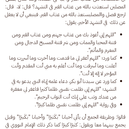
المصلين استعذت بالله من عذاب القبر في التشهد؟ قال: لا،  قال: 
ارجع فصل واالمصليستعذ بالله من عذاب القبر. فينبغي أن لا يغفل 
عن ذلك  في التشهد الأخير، يقول:
"اللهم إني أعوذ بك من عذاب جهنم ومن عذاب القبر ومن
فتنة المحيا والممات ومن شر فتنة المسيح الدجال ومن
المغرم والمأثم".
كما ورد؛ "اللهم أغفر لي ما قدمت وما أخرت وما أسررت وما
أعلنت وما أسرفت وما أنت أعلم به مني أنت المقدم وأنت
المؤخر لا إله إلا أنت".
كما ورد عن سيدنا أبو بكر، دعاء علمه إياه النبي يدعو به في
التشهد؛ "اللهم إني ظلمت نفسي ظلما كثيرا فاغفر لي مغفرة
من عندك وتب علي إنك أنت التواب الرحيم".
وفي رواية "اللهم إني ظلمت نفسي ظلما كبيرًا".
قالوا: وطريقة الجمع أن يأتي أحيانا "بكَثيرًا" وأحيانا "بكَبيرًا" وقيل 
يجمع بينهما معا ويقول: كثيرًا كبيرًا كما ذكر ذلك الإمام النووي في 