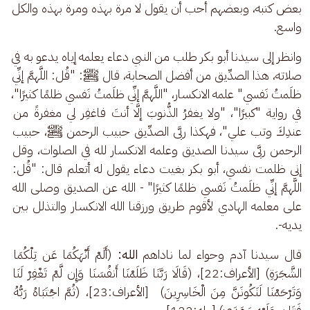
بعض كتبه، وبعضهم أحب أن يقول لا مرة بهذه ومرة بهذه والكل 
واسع.
وانظر إلى سيدنا أبو بكر طلب من النبي دعاء يعلمه إياه يدعو به في 
صلاته، هذا الصدِّيق من أفضل الصحابة، قال ﷺ: "قُل: اللَّهمَّ إنِّي 
ظلَمتُ نَفسي" علمه الانكسار، "اللَّهمَّ إنِّي ظلَمتُ نَفسي ظلمًا كثيرًا"، 
في رواية "كبيرًا"، "ولا يغفرُ الذُّنوبَ إلَّا أنتَ فاغفِر لي مغفرةً من 
عندِكَ وتب علي"، فهكذا ربَّى الصدِّيق حبيب الرحمن ﷺ، حبيب 
الرحمن ربَّى سيدنا الصديق وعلمه الانكسار لله في الصلوات، وقل 
إني ظلمت نفسي، أبو بكر بغيت دعاء يقول له أتعلم قال: "قُل: 
اللَّهمَّ إنِّي ظلَمتُ نَفسي ظلمًا كثيرًا" - الله عن الصديق وصلى الله 
على معلمه الهادي لأقوم طريق ورزقنا الله الانكسار والتذلل بين 
يديه-.
قال سيدنا آدم وحواء لما ناداهم 
الله:
 (أَلَمْ أَنْهَكُمَا عَن تِلْكُمَا 
الشَّجَرَةِ) [الأعراف:22]، (قَالَا رَبَّنَا ظَلَمْنَا أَنفُسَنَا وَإِن لَّمْ تَغْفِرْ لَنَا 
وَتَرْحَمْنَا لَنَكُونَنَّ مِنَ الْخَاسِرِينَ)  [الأعراف:23]، (ثُمَّ اجْتَبَاهُ رَبُّهُ 