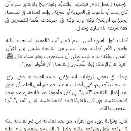
الرَّجِيمِ) [النحل:98] فيتعوّذ، والتعوُّذ يقوله سِرًّا بالاتفاق سواء أن 
كان إماما أو مأموما في الجهرية أو السريّة . وإنما الخلاف في البسملة، 
أيجهرُ بها أم يُسرّ؟ وكله وارد، وكله في اجتهادات الأئمة المُعتبرين في 
فقه شريعة الله تبارك وتعالى.
كذلك قول 
آمين؛
 آمين اسم فعل أمر، فالمعنى استجب ياالله 
واجعل الأمر كذلك. وهذا ليس من الفاتحة وليس مِن القرآن 
"آمين". ولكنه نداء للرب تعالى أن يستجيب، وهو سنة، قال ﷺ: 
"فإذا قالَ الإمامُ: [وَلَا الضَّالِّينَ] [الفاتحة: 7] فَقُولوا آمِينَ".
وجاء في بعض الروايات أنه يؤمّن خلفه الصحابة حتى يرتج 
المسجد بتأمِينهم، فهي أيضا سنة عند جماهير أهل العلم، أن يقول 
بعد إكمال الفاتحة "آمين". إن كان مأمومًا بعد فاتحة إمامه وبعد 
فاتحة نفسه، وإن كان مُنفردًا فبعد فاتحة نفسه يقول "آمين"، أي: 
استجب يا الله.
قال: 
وقراءة شيء من القرآن،
 من بعد الفاتحة من غير الفاتحة سنّة 
في الركعة الأولى والركعة الثانية، وقيل في الثالثة والرابعة، والذي عليه 