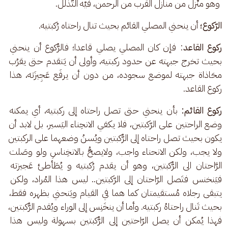
وهو منْزل من منازل القُرب من الرحمن، فيْه التَّذلُّل.
الرّكوع؛
 أن ينحني المصلي القائم بحيث تنال راحتاه رُكبتيه.
ركوع القاعد
: فإن كان المصلي يصلي قاعدا؛ فالرُّكوع أن ينحني 
بحيث تخرج جبهته عن حدود ركبتيه، وأولى أن يَتقدم حتى يقرُب 
محَاذاة جبهته لموضع سجوده، من دون أن يرفَع عَجِيزَته، هذا 
ركوع القاعد.
ركوع القائم:
 بأن ينحني حتى تصل راحتاه إلى ركبتيه، أي يمكنه 
وضع الراحتين على الرّكبتين، فلا يكفي الانحِناء اليَسير، بل لابد أن 
يكون بحيث تصل راحتاه إلى الرُّكبتين ويُسنُ وضعهما على الركبتين 
ولا يجب، ولكن الانحناء واجب، ولايصحُّ بالانخِناسِ ولو وصَلت 
الرَّاحتان الى الرُّكبتين، وهو أن يقدم رُكبتيه و يُطَأطئ عَجيزته 
فيَنخنس فتَصل الرّاحتان إلى الرّكبتين.. ليس هذا المُراد، ولكن 
يتبقى رجلاه مُستقيمتان كما هما في القيام ويَنحني بظهره فقط، 
بحيث تَنال راحتاهُ ركبتيه. وأما أن ينخَنِس إلى الوراء ويُقدم الرُّكبتين، 
فهذا يُمكن أن يصل الرّاحتين إلى الرُّكبتين بسهولة وليس هذا 