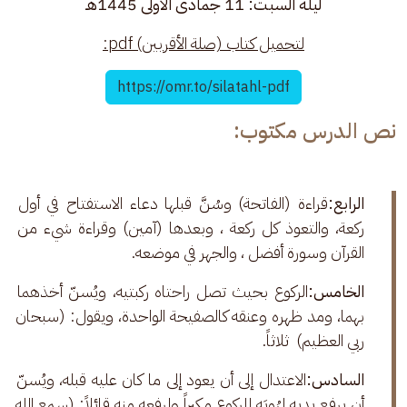
ليلة السبت: 11 جمادى الأولى 1445هـ
لتحميل كتاب (صلة الأقربين) pdf:
https://omr.to/silatahl-pdf
نص الدرس مكتوب:
الرابع:
قراءة (الفاتحة) وسُنَّ قبلها دعاء الاستفتاح في أول 
ركعة، والتعوذ كل ركعة ، وبعدها (آمين) وقراءة شيء من 
القرآن وسورة أفضل ، والجهر في موضعه.
الخامس:
الركوع بحيث تصل راحتاه ركبتيه، ويُسنّ أخذهما 
بهما، ومد ظهره وعنقه كالصفيحة الواحدة، ويقول: (سبحان 
ربي العظيم)  ثلاثاً.
السادس:
الاعتدال إلى أن يعود إلى ما كان عليه قبله، ويُسنّ 
أن يرفع يديه لهُوِيَه للركوع مكبراً ولرفعه منه قائلاً: (سمع الله 