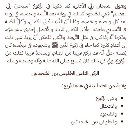
ويقول: سُبحان ربِّي الأعلى
، كما ذكرنا في الرُّكوع "سبحانَ ربِّيَ 
العظيم" ففي السُّجود كذلك، في رواية بعد الثَّالثة وبحمده، في رواية 
بعد كل واحدة وبحَمدِه، وقلنا أنّ الثَّلاث أدنَى الكمال، وأقلُّ السُّنة 
في التَّسبيحِ واحدة، وأدْنى الكمال ثلاث، والأفضَل إحدى عشر مرَّة، 
وذكرنا أنَّه إذا كان في مثلِ التَّهجد والنَّفل فيُمكن أنْ يزيدَ على ذلك 
إلى أعدادٍ كثيرة كما جاء في رُكوعِ النَّبي ﷺ وسُجوده في تهجُّده؛ كان 
يُطيله حتَّى أنَّه قد يركع قريبا من القِيام، ويَسجدُ قريبا كذلك منَ 
الرُّكوع، وفي كل ذلك كانَ يُسبح صلى 
الله
 عليه وآله وصحبه وسلم.
الركن الثامن الجُلوس بين السَّجدتين
ولا بدّ من الطمأنينة في هذه الأربع:
وهيَ الرُّكوع
والاعتدال
والسُّجود
والجلوسُ بين السَّجدتين