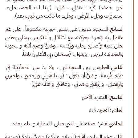
لمن حمده) فإذا اعتدل… قال: (ربنا لك الحمد ملء 
السماوات وملء الأرض ، وملء ما شئت من شيء بعد).
السابع:
السجود مرتين على بعض جبهته مكشوفاً ، على غير 
متصل به يتحرك بحركته، مع التثاقل والتنكيس، وعلى بعض 
بطن يديه وأصابع رجليه وركبتيه ، وسُنَّ وضع أنفه والتخوية 
والمجافاة للرجل ، ويقول: (سبحان ربي الأعلى) ثلاثاً.
الثامن:
الجلوس بين السجدتين ، ولا بد من الطمأنينة في 
هذه الأربعة ، وسُنَّ أن يقول : (رب اغفر لي وارحمني ، واجبرني 
وارفعني ، وارزقني واهدني ، وعافني واعفُ عني)
التاسع:
 التشهد الأخير
العاشر:
القعود فيه
الحادي عشر:
الصلاة على النبي صلى الله عليه وسلم بعده.
الثاني عشر:
السلام ، أقله (السلام عليكم) وسُنَّ زيادة (ورحمة 