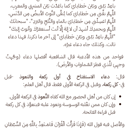
باعِدْ بَيْني وبَيْنَ خَطايايَ كما باعَدْتَ بَيْنَ المشرِقِ والمغرِبِ،
اللَّهمَّ نقِّني مِن خَطايايَ كما يُنقَّى الثَّوبُ الأبيضُ مِن الدَّنَسِ،
اللَّهمَّ اغسِلْني مِن خَطايايَ بالماءِ والثَّلجِ والبَرَدِ"، "سبحانَكَ
اللَّهمَّ وبحمدِكَ أشهدَ أن لا إلهَ إلَّا أنتَ أستغفرُكَ وأتوبُ إليكَ"
"اللَّهمَّ باعِدْ بَيْني وبَيْنَ خَطايايَ" إلى آخر ما ذكرنا. فهذا دعاء
ثالث. وكذلك جاء دعاء غيرُه.
 فواحد من هذه الأدعية قال الشافعية أفضلها دعاء (وجَّهتُ 
وجهِيَ للَّذي فطرَ السَّماواتِ والأرضَ).
قال: 
دعاء الاستفتاح في أول ركعة والتعوذ
 -قبل قر
في- 
كل ركعة
، وقيل في الركعة الأولى فقط، قال أهل العلم:
إن كان من أهلِ الحضور مع الله كفاه
التَّعوذ
في الركعة الأولى.
وإن كان ممن تغْلبه الوسوسة وتعود عليه فيتعوَّذ في كل ركعة
قبل قراءة الفاتحة.
والأصل فيه قول الله (فَإِذَا قَرَأْتَ الْقُرْآنَ فَاسْتَعِذْ بِاللَّهِ مِنَ الشَّيْطَانِ 