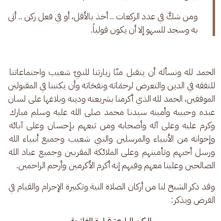
ومن شكَّ في عدد الركعات .. أخذ بالأقل، أو في فعل ركن .. أتى 
به وسجد للسهو إلا أن يكون قولياً.
الحمد لله ونسأله أن يتقبل منّا زيارتنا للنبيّ شعيب واجتماعاتنا 
للتفقه في الدين والتعرض لرحمَاته ونفحَاته وأن يكتبنا في المقبولين 
الموفقين، الحمد لله الذي أكرمنا بشريعته ودينه وبلاغها على لسان 
عبده وحبيبه وأمينه سيدنا محمد صلى الله عليه وسلم مبارك 
وكرم عليه وعلى آله وأصحابه ومن تبعهم بإحسان وعلى آبائه 
وإخوانه من الأنبياء والمرسلين والنبي شعيب وجميع أنبياء الله 
ورسل أحبهم وتأمينهم وعلى الملائكة المقربين وجميع عباد الله 
الصالحين وعلينا معهم وفيهم إنه أكرم الأكرمين وأرحم الراحمين.
وقد ذكر الشيخ لنا من أركان الصلاة النية وتكبيرة الإحرام والقيام في 
الفرض ويذكر:
الركن الرابع: قراءة الفاتحة