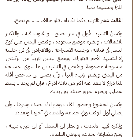
الله) وتسليمة ثانية
الثالث عشر :
الترتيب كما ذكرناه ، فلو خالف ... .. لم تصح.
ويُسنُ التشهد الأول في غير الصبح ، والقنوت فيه ، والتكبير 
للانتقالات ، ونظره موضع سجوده ، وقبض اليمين على كوع 
اليسار في قيامه ، وجلسة الاستراحة ، والافتراش في كل جلسة 
إلا للتشهد الأخير فيتورك، ووضع اليدين قريباً من الركبتين 
مبسوطة مضمومة، ويقبض في التشهدين ما سوى المسبحة 
من اليمنى ويضم الإبهام إليها ، وأن يصلي إلى شاخص أقله 
ثلثا ذراع لا يبعد عنه أكثر من ثلاثة أذرع ، فإن لم يجد .. بسط 
مصلى، ويحرم المرور حينئذ بين يديه.
ويُسنّ الخشوع وحضور القلب وهو لبُّ الصلاة وسرها ، وأن 
يصلي أول الوقت وفي جماعة، والدعاء في آخرها وبعدها.
ويُكره فيها الالتفات ، والنظر إلى السماء أو إلى شيءٍ يلهيه ، 
ومع مضايقة الحدث، وتوقان الطعام.