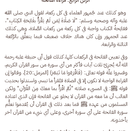
وهو كذلك عند جُمهور العلماء في كل ركعة، لقول النبي صلى 
الله
عليه وآله وصحبه وسلم: "لَا صَلَاةَ لِمَن لَمْ يَقْرَأْ بفَاتِحَةِ الكِتَابِ."، 
ففاتِحةُ الكتاب واجبة في كل ركعة من ركعات الصَّلاة، وهي كذلك 
عند الجمهور وإن كان هناك خلاف ضعيف فيما يتعلَّق بالرَّكعة 
الثالثة والرابعة.
وفي تعيين الفاتحة في الركعات كلها، كذلك قول أبي حنيفة عليه رحمة 
الله أنه يُجزِئ ثلاث آيات فأكثر من أي سورة من سور القرآن الكريم، 
وفسروا علّة قوله تعالى: (فَاقْرَءُوا مَا تَيَسَّرَ) [المزمل:20]، وقالوا إن 
القراءة الواجبة لا تكون إلا في الصلاة فيُقرأ ما تيسر، واستدلوا بحديث 
قوله ﷺ: في المسيء صلاته "ثُمَّ اقْرَأْ بما معكَ مِنَ القُرْآنِ" ولكن 
الغالب أن ما معه من القرآن لا يخلو عن الفاتحة فإن الذي اعتاده 
المسلمون من عهده ﷺ فما بعد ذلك في القرآن أن يُقدموا تعلُّم 
سورة الفاتحة على أي سورة أخرى، وعلى أي شيء من القرآن آخر 
يأخذونه.