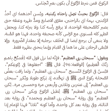
الركوع، فمن شرط الرُّكوع أن يكون بغيرِ انْخِنَاس.
قال: 
الرُّكوع بحيثُ تصِل راحتاه ركبتيه،
 ويُسن أخذهما؛ اي أخذُ 
الرّكبتين، بهما؛ اي بالراحتين، مفرّق الاصابع ومدُّ ظهره وعنقه حتى 
يصير كالصّحيفة الواحدة، لا يرفع رأسه كذا ولا ينزله كذا، ويجعل 
الظهر كله مُستوي مع الرّاس كأنه صحيفة واحدة، فهذا هو السُّنة. 
ولا ينبغي أن يرجع ايضا الى الخَلف برجليه إلا بمقدارِ الضّرورة  وإلا 
فيُبقى الرجلان على ما هما في القيام وإنما ينحني بظهره فقط.
ويقول: "سبحان ربي العظيم"
. فإنّه لما نزل قول الله (فَسَبِّحْ بِاسْمِ 
رَبِّكَ الْعَظِيمِ) [الواقعة:96]، قال ﷺ: "اجعَلوها في رُكوعِكم"، 
فيُسنّ في الرّكوع التّسبيح "سبحان ربي العظيم"، ولما راقبَ بعضُ 
الصّحابة ركوع النبي ﷺ في تهَجُّده، إذ يَركع طويلا ويُكرر "سبحان 
ربي العظيم" إلى عشرين وثلاثين وأربعين مرة وخمسين مرة.. يُكرر، 
"سبحان ربي العظيم" ﷺ، يُطيل الرّكوع ويكرر "سبحان ربي 
العظيم" وفي رواية "سبحان ربي العظيم وبحمده"، في رواية بعد 
الثالثة، وفي رواية بعد كل واحدة، وأما كونه "ثلاثا" فهذا للإمام إذا 