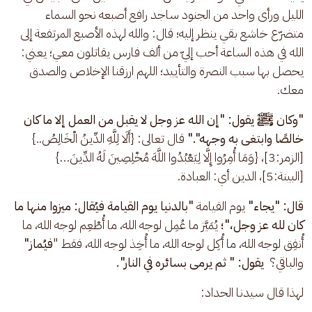
الليل ورأى واحد من الجنود ساجد رافع أصبعه نحو السماء 
متضرّع خاشع بقي ينظر إليه؛ قال: والله لهذه الأصبع المرتفعة إلى 
الله في هذه الساعة أحب إليّ من ألف فارس يقاتلون معي؛ يعني: 
يحصل بها سبب النصرة والتأييد؛ اللهم ارزقنا الإخلاص والصدق 
معك. 
"وكان ﷺ يقول: "إن الله عز وجل لا يقبل من العمل إلا ما كان 
خالصًا وابتغى به وجهه"."
 قال تعالى: {أَلَا لِلَّهِ الدِّينُ الْخَالِصُ..} 
[الزمر:3]، {وَمَا أُمِرُوا إِلَّا لِيَعْبُدُوا اللَّهَ مُخْلِصِينَ لَهُ الدِّينَ…} 
[البينة:5]، الدين أي: العبادة.
قال: "يجاء" 
يوم القيامة
 "بالدنيا يوم القيامة فيُقال: ميزوا منها ما 
كان لله عز وجل،"؛ 
يُمَيَّز ما عُمِل لوجه الله، ما أُطْعِم لوجه الله، ما 
أُنفِق لوجه الله، ما أُكِل لوجه الله، ما أُخِذ لوجه الله، فقط "
فيُماز" 
والباقي؟
  يقول: " ثم يرمى بسائره في النار". 
لهذا قال سيدنا الحداد: