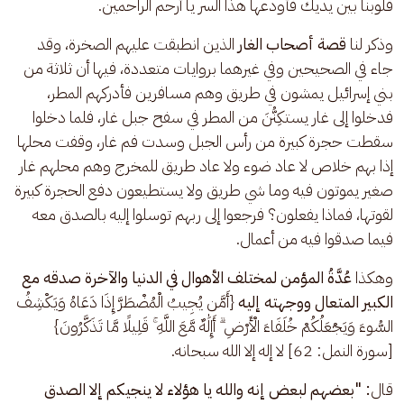
قلوبنا بين يديك فأودعها هذا السر يا أرحم الراحمين. 
وذكر لنا 
قصة أصحاب الغار
 الذين انطبقت عليهم الصخرة، وقد 
جاء في الصحيحين وفي غيرهما بروايات متعددة، فيها أن ثلاثة من 
بني إسرائيل يمشون في طريق وهم مسافرين فأدركهم المطر، 
فدخلوا إلى غار يستكِنُّنَ من المطر في سفح جبل غار، فلما دخلوا 
سقطت حجرة كبيرة من رأس الجبل وسدت فم غار، وقفت محلها 
إذا بهم خلاص لا عاد ضوء ولا عاد طريق للمخرج وهم محلهم غار 
صغير يموتون فيه وما شي طريق ولا يستطيعون دفع الحجرة كبيرة 
لقوتها، فماذا يفعلون؟ فرجعوا إلى ربهم توسلوا إليه بالصدق معه 
فيما صدقوا فيه من أعمال.
وهكذا 
عُدَّةُ المؤمن لمختلف الأهوال في الدنيا والآخرة صدقه مع 
الكبير المتعال ووجهته إليه 
{أَمَّن يُجِيبُ الْمُضْطَرَّ إِذَا دَعَاهُ وَيَكْشِفُ 
السُّوءَ وَيَجْعَلُكُمْ خُلَفَاءَ الْأَرْضِ ۗ أَإِلَٰهٌ مَّعَ اللَّهِ ۚ قَلِيلًا مَّا تَذَكَّرُونَ} 
[سورة النمل: 62] لا إله إلا الله سبحانه. 
قال
: "بعضهم لبعض إنه والله يا هؤلاء لا ينجيكم إلا الصدق 