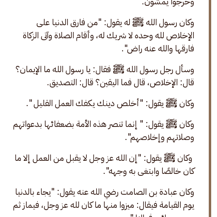
وخرجوا يمشون.
وكان رسول الله ﷺ له يقول: "من فارق الدنيا على 
الإخلاص لله وحده لا شريك له، وأقام الصلاة وآتى الزكاة 
فارقها والله عنه راض". 
وسأل رجل رسول الله ﷺ فقال: يا رسول الله ما الإيمان؟ 
قال: الإخلاص، قال فما اليقين؟ قال: التصديق. 
وكان ﷺ يقول: "أخلص دينك يكفك العمل القليل ".
وكان ﷺ يقول: " إنما تنصر هذه الأمة بضعفائها بدعواتهم 
وصلاتهم وإخلاصهم".
 وكان ﷺ يقول: "إن الله عز وجل لا يقبل من العمل إلا ما 
كان خالصًا وابتغى به وجهه".
وكان عبادة بن الصامت رضي الله عنه يقول: "يجاء بالدنيا 
يوم القيامة فيقال: ميزوا منها ما كان لله عز وجل، فيماز ثم 