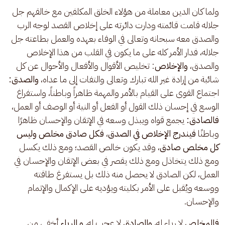
ولما كان الدين معاملة من هؤلاء الخلق المكلفين مع خالقهم جل 
جلاله قامت قائمته ودارت دائرته على إخلاص القصد لوجه الرب 
والصدق معه سبحانه وتعالى في الوفاء بعهده والعمل بطاعته جل 
جلاله، فدار الأمر كله على ما يكون في القلب من هذا الإخلاص 
والصدق، 
والإخلاص
: تخليص الأقوال والأفعال والأحوال عن كل 
شائبة من إرادة غير الله تبارك وتعالى والتفات إلى ما عداه، 
والصدق: 
اجتماع القوى على القيام بالأمر والمهمة ظاهراً وباطناً، واستفراغ 
الوسع في إحسان ذلك القول أو الفعل أو النية أو الوصف أو العمل، 
فالصادق:
 يجمع قواه ويبذل وسعه في الإتقان والإحسان ظاهرًا 
وباطنًا 
فيندرج الإخلاص في الصدق
، 
فكل صادق مخلص وليس 
كل مخلص صادق
، وقد يكون خالص القصد؛ ومع ذلك يكسل 
ومع ذلك يتخاذل ومع ذلك يقصر في بعض الإتقان والإحسان في 
العمل، لكن الصادق لا يحصل منه ذلك بل يستفرغ طاقته 
ووسعه ويُقبل على الأمر بكليته ويؤديه على الإكمال والإتمام 
والإحسان.
فالمخلص
 لا رياء له، 
والصادق
 لا عجب له، 
و الرياء
 أخفى من 