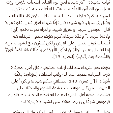
ثواب الشهادة؛ "أكثر شهداء أمتي يوم القيامة أصحاب الفُرُش، ورُبّ 
قتيل بين الصفّين الله أعلم بنيته"،  الله أعلم بنيّته. "ما تعدّون 
الشهيد فيكم؟ قالوا يا رسول الله: من قاتل لتكون كلمة الله العليا 
وقُتل في سبيلها فهو شهيد؛ قال: إذًا شهداء أمتي قليل، قالوا: من؟ 
قال: المبطون شهيد، والغريق شهيد، والمرأة تموت بجُمع (أي: 
ولادة) شهيد .." وعدَّد شهداء، كلهم هؤلاء يعدون شهداء؛ هم 
أصحاب فرش ينامون على الفرش ولكن يُبعثون مع الشهداء، لا إله 
إلا الله! قال تعالى: {وَالَّذِينَ آمَنُوا بِاللَّهِ وَرُسُلِهِ أُولَٰئِكَ هُمُ الصِّدِّيقُونَ ۖ 
وَالشُّهَدَاءُ عِندَ رَبِّهِمْ..}  [الحديد:19].
هؤلاء هم الشهداء عند الله، أرباب الصدّيقية، قال أهل المعرفة: 
درجة الشهادة عظيمة عند الله وفيها اصطفاء {..وَيَتَّخِذَ مِنكُمْ 
شُهَدَاءَ..} [آل عمران:140] يصطفي منكم شهداء؛ ولكن 
أعلى 
الشهداء: من كان موته بسبب شدة الشوق والمحبّة، 
قال: 
فشهداء المحبة أعلى الشهداء عند الله؛ تقطع المحبة نياط قلوبهم 
فيموتون شوقًا إلى ربهم،
هؤلاء أعلى الشهداء،لا إله إلا الله!
يقول: "
إن الله عز وجل لا ينظر إلى أجسامكم ولا إلى صوركم، 