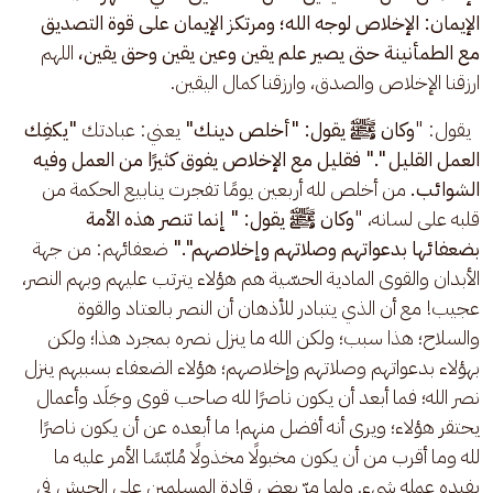
الإيمان: الإخلاص لوجه الله؛ ومرتكز الإيمان على قوة التصديق 
مع الطمأنينة حتى يصير علم يقين وعين يقين وحق يقين، 
اللهم 
ارزقنا الإخلاص والصدق، وارزقنا كمال اليقين.
 يقول: "
وكان ﷺ يقول: "أخلص دينك" 
يعني: عبادتك
 "يكفِك 
العمل القليل "." فقليل مع الإخلاص يفوق كثيرًا من العمل وفيه 
الشوائب.
 من أخلص لله أربعين يومًا تفجرت ينابيع الحكمة من 
قلبه على لسانه، "
وكان ﷺ يقول: " إنما تنصر هذه الأمة 
بضعفائها بدعواتهم وصلاتهم وإخلاصهم"."
 ضعفائهم: من جهة 
الأبدان والقوى المادية الحسّية هم هؤلاء يترتب عليهم وبهم النصر، 
عجيب! مع أن الذي يتبادر للأذهان أن النصر بالعتاد والقوة 
والسلاح؛ هذا سبب؛ ولكن الله ما ينزل نصره بمجرد هذا؛ ولكن 
بهؤلاء بدعواتهم وصلاتهم وإخلاصهم؛ هؤلاء الضعفاء بسببهم ينزل 
نصر الله؛ فما أبعد أن يكون ناصرًا لله صاحب قوى وجَلَد وأعمال 
يحتقر هؤلاء؛ ويرى أنه أفضل منهم! ما أبعده عن أن يكون ناصرًا 
لله وما أقرب من أن يكون مخبولًا مخذولًا مُلبّسًا الأمر عليه ما 
يفيده عمله شيء. ولما مرّ بعض قادة المسلمين على الجيش في 