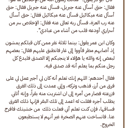
فقال: حتى أسأل عنه جبريل، فسأل عنه جبريل فقال: حتى 
أسأل عنه ميكائيل فسأل عنه ميكائيل فقال: حتى أسأل 
عنه رب العزة، فسأل ربه تعالى عنه فقال: الإخلاص سر من 
أسراري أودعه قلب من أشاء من عبادي".
وكان ابن عمر يقول: بينما ثلاثة نفر ممن كان قبلكم يمشون 
إذ أصابهم مطر فأووا إلى غار فانطبق عليهم فقال: بعضهم 
لبعض إنه والله يا هؤلاء لا ينجيكم إلا الصدق فليدع كل 
رجل منكم بما يعلم أنه قد صدق فيه.
فقال أحدهم: اللهم إنك تعلم أنه كان لي أجير عمل لي على 
فرق من أرز، فذهب وتركه، وإني عمدت إلى ذلك الفرق 
فزرعته فصار من أمره إلى ان اشتريت منه بقراً، وإنه أتاني 
يطلب أجره فقلت له اعمد إلى تلك البقر فإنها ذلك الفرق 
فساقها، فإن كنت تعلم أني فعلت ذلك  من خشيتك فافرج 
عنا. فانساخت عنهم الصخرة غير أنهم لا يستطيعون 
الخروج.