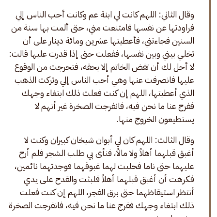
وقال الثاني: اللهم كانت لي ابنة عم وكانت أحب الناس إلي 
فراودتها عن نفسها فامتنعت مني، حتى ألمت بها سنة من 
السنين فجاءتني، فأعطيتها عشرين ومائة دينار على أن 
تخلي بيني وبين نفسها، ففعلت حتى إذا قدرت عليها قالت: 
لا أحل لك أن تفض الخاتم إلا بحقه، فتحرجت من الوقوع 
عليها فانصرفت عنها وهي أحب الناس إلي وتركت الذهب 
الذي أعطيتها، اللهم إن كنت فعلت ذلك ابتغاء وجهك 
ففرج عنا ما نحن فيه، فانفرجت الصخرة غير أنهم لا 
يستطيعون الخروج منها.
وقال الثالث: اللهم كان لي أبوان شيخان كبيران وكنت لا 
أغبق قبلهما أهلاً ولا مالاً، فنأى بي طلب الشجر فلم أرح 
عليهما حتى ناما فحلبت لهما غبوقهما فوجدتهما نائمين، 
فكرهت أن أغبق قبلهما أهلاً فلبثت والقدح على يدي 
أنتظر استيقاظهما حتى برق الفجر، اللهم إن كنت فعلت 
ذلك ابتغاء وجهك ففرج عنا ما نحن فيه، فانفرجت الصخرة 