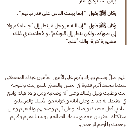
يرمى بسائره في النار".
وكان ﷺ يقول: "إنما يبعث الناس على قدر نياتهم ".
وكان ﷺ يقول: "إن الله عز وجل لا ينظر إلى أجسامكم ولا 
إلى صوركم، ولكن ينظر إلى قلوبكم". والأحاديث في ذلك 
مشهورة كثيرة، والله أعلم."
اللهم صلِّ وسلم وبارك وكرم على الأمين المأمون عبدك المصطفى 
سيدنا محمد أكرم قدوة في الحس والمعنى للسير إليك والتوجه 
إليك وطلبك ونيل رضاك وعلى آله وصحبه ومن والاه فيك واتبع 
في الاقتداء به هداك وعلى آبائه وإخوانه من الأنبياء والمرسلين 
سادتي أهل محبتك ورضاك وعلى آلهم وصحبهم وتابيعهم وعلى 
ملائكتك المقربين وجميع عبادك الصالحين وعلينا معهم وفيهم 
برحمتك يا أرحم الراحمين. 