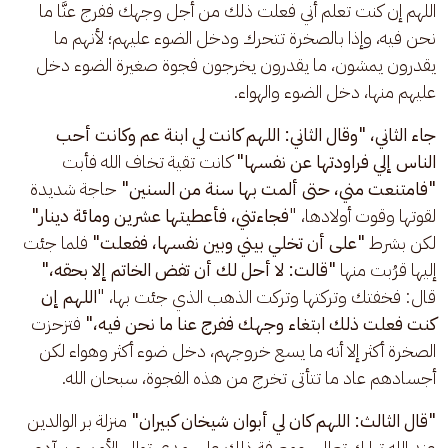
اللهم إن كنت تعلم أني فعلت ذلك من أجل وجهك ففرج عنَّا ما 
نحن فيه، وإذا بالصخرة تتحرك ودخل الضوء عليهم؛ لأنهم ما 
يقدرون يمشون، ما يقدرون يخرجون فجوة صغيرة الضوء دخل 
عليهم منها، دخل الضوء والهواء.
جاء الثاني،
"وقال الثاني: اللهم كانت لي ابنة عم وكانت أحب 
الناس إلي فراودتها عن نفسها" 
كانت تقية تخاف الله فأبت
"فامتنعت مني، حتى ألمت بها سنة من السنين"
 حاجة شديدة 
لقوتها وقوت أولادها، "
فجاءتني، فأعطيتها عشرين ومائة دينار" 
لكن بشرط
 "على أن تخلي بيني وبين نفسها، ففعلت" 
فلما جئت 
إليها قرُبت منها
 "قالت: لا أحل لك أن تفض الخاتم إلا بحقه،" 
قال: فخفتك وتركتها وتركت الذهب الذي جئت بها، "
اللهم إن 
كنت فعلت ذلك ابتغاء وجهك ففرج عنا ما نحن فيه،" 
فتزحزت 
الصخرة أكثر إلا أنه ما يسع خروجهم، دخل ضوء أكثر وهواء لكن 
أجسادهم عاد ما تتأتى تخرج من هذه الفجوة، سبحان الله.
"قال الثالث:
اللهم كان لي أبوان شيخان كبيران" 
منزلة بر الوالدين 
عند الله تبارك تعالى، ومعرفة ذلك على مدى توالي الأمم من آدم 