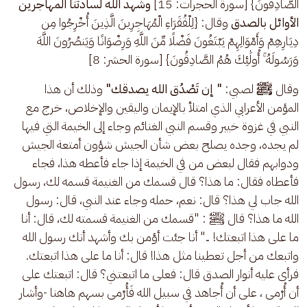
الصَّادِقُونَ} [سورة الحجرات: 15] 
وشهد الله لسادتنا المهاجرين 
الأوائل بالصدق
 وقال: {لِلْفُقَرَاءِ الْمُهَاجِرِينَ الَّذِينَ أُخْرِجُوا مِن 
دِيَارِهِمْ وَأَمْوَالِهِمْ يَبْتَغُونَ فَضْلًا مِّنَ اللَّهِ وَرِضْوَانًا وَيَنصُرُونَ اللَّهَ 
وَرَسُولَهُ ۚ أُولَٰئِكَ هُمُ الصَّادِقُونَ} [سورة الحشر: 8]
وقال 
ﷺ
 لصبي: 
" إن تَصْدُق الله يصدقك"
 وذلك أن هذا 
المؤمن الأعرابي الذي امتلأ بالإيمان واليقين والإخلاص، خرج مع 
النبي في غزوة خيبر وقسم النبي الغنائم وجاء إلى الخيمة التي فيها 
لم يجده، وجده يصلح بعض شأن الجيش شؤون أمتعة الجيش 
ودوابهم فقال لبعض من في الخيمة إذا جاء فأعطه هذا، فجاء 
فأعطاه فقال: ما هذا؟ قال قسمك من الغنيمة قسمه لك، رسول 
الله جاب لي هذا؟ قال: نعم، حمله وجاء عند النبي، قال: رسول 
الله ما هذا؟ قال ﷺ : "قسمك من الغنيمة قسمته لك، قال: أنا 
ما على هذا اتبعتك! .." أنا جئت أؤمن بك وأشهد أنك رسول الله 
واتبعك من أجل تعطينا مثل هذا! قال: أنا ما على هذا اتبعتك. 
فرأى عليه أنوار الصدق قال: فعلى ما اتبعتني؟ قال: اتبعتك على 
أن أُرْمى ، على أن أُجاهد في سبيل الله فَأُرْمى بسهم هاهنا -وأشار 