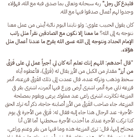
فليدع كل رجل"
 ربه سبحانه وتعالى بما صدق فيه مع الله، فهؤلاء 
وجدوا لهم أعمال صدقوا فيها مع الله.
كان يقول الحبيب علوي: ولو نابتنا اليوم نائبة أيش من عمل معنا 
نتوجه به إلى الله؟ 
ما معنا إلا نكون مع الصادقين نقرأ مثل راتب 
الإمام الحداد ونتوجه إلى الله عسى الله يفرج ما عندنا أعمال مثل 
هؤلاء.
"
قال أحدهم: اللهم إنك تعلم أنه كان لي أجيراً عمل لي على فَرَقْ 
من أرز"
 مقدار من الكيل من الأرز يقال له (فَرَقْ)، فأعطوه أياه 
سخط وذهب وتركه عنده، قال عمدت إلى ذلك الفَرَقْ فزرعته، أثمر 
فزرعه ثاني مرة أثمر، اشترى أرض وزرع فيها أثمرت، اشترى بقر في 
المزرعة تكاثرت، اشترى راعي عبد مملوك يرعى ويقوم بمصلحة 
المزرعة، جاء صاحب الفَرَقْ من الأرز أصابته حاجة، ذكر أنه ترك الحق 
-الأجرة- عند الرجال هذا جاء إليه فقال له: فَرَقي من الأجرة في يوم 
كذا تركت الأجرة عندك ما أخذت الأجرة سخطتها  أما الآن أنا 
محتاج إليها، قال: ترى المزرعة هذه وما فيها من بقر وغنم وراعي، 
قال: نعم، قال: كل هذه حقك، قال: تهزأ بي تضحك عليّ، قال: لا 