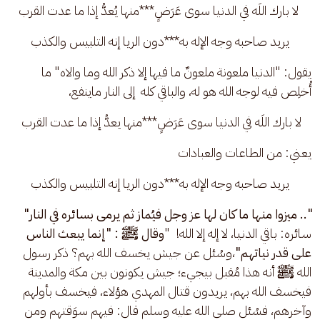
 لا بارك اللَه في الدنيا سوى عَرَضٍ***منها يُعدُّ إذا ما عدت القرب
يريد صاحبه وجه الإله به***دون الريا إنه التلبيس والكذب
يقول: "الدنيا ملعونة ملعونٌ ما فيها إلا ذكر الله وما والاه" ما 
أُخلِص فيه لوجه الله هو له، والباقي كله  إلى النار ماينفع، 
لا بارك اللَه في الدنيا سوى عَرَضٍ***منها يعدُّ إذا ما عدت القرب 
يعني: من الطاعات والعبادات 
يريد صاحبه وجه الإله به***دون الريا إنه التلبيس والكذب
".. ميزوا منها ما كان لها عز وجل فيُماز ثم يرمى بسائره في النار"
سائره: باقي الدنيا، لا إله إلا الله!  "
وقال ﷺ : "إنما يبعث الناس 
على قدر نياتهم"
،وسُئل عن جيش يخسف الله بهم؟ ذكر رسول 
الله
 ﷺ
 أنه هذا مُقبل بيجيء؛ جيش يكونون بين مكة والمدينة 
فيخسف الله بهم، يريدون قتال المهدي هؤلاء، فيخسف بأولهم 
وآخرهم، فسُئل صلى الله عليه وسلم قال: فيهم سوَقتهم ومن 