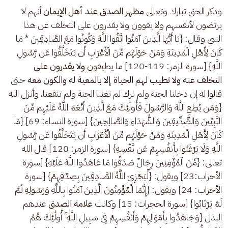
وذكر الحق تبارك وتعالى 
مظهر الصدق عند أهل الإيمان
 أنهم لا 
يرتضون لأنفسهم ولا يقوون ولا يقدرون على التخلف عن هذا 
النبي وقال: {يَا أَيُّهَا الَّذِينَ آمَنُوا اتَّقُوا اللَّهَ وَكُونُوا مَعَ الصَّادِقِينَ * مَا 
كَانَ لِأَهْلِ الْمَدِينَةِ وَمَنْ حَوْلَهُم مِّنَ الْأَعْرَابِ أَن يَتَخَلَّفُوا عَن رَّسُولِ 
اللَّهِ} [سورة الزمر: 119-120] ما يطيقون 
ولا يقدرون على 
التخلف عنه ولا تطيب لهم الحياة إلا بالمعية له
والكون معه
 حتى 
قالوا له إن دخلنا الجنة ولم نرك لم تغننا الجنة ولم تنفعنا، وأنزل الله 
{وَمَن يُطِعِ اللَّهَ وَالرَّسُولَ فَأُولَٰئِكَ مَعَ الَّذِينَ أَنْعَمَ اللَّهُ عَلَيْهِم مِّنَ 
النَّبِيِّينَ وَالصِّدِّيقِينَ وَالشُّهَدَاءِ وَالصَّالِحِينَ} [سورة النساء: 69] {مَا 
كَانَ لِأَهْلِ الْمَدِينَةِ وَمَنْ حَوْلَهُم مِّنَ الْأَعْرَابِ أَن يَتَخَلَّفُوا عَن رَّسُولِ 
اللَّهِ وَلَا يَرْغَبُوا بِأَنفُسِهِمْ عَن نَّفْسِهِ} [سورة الزمر: 120] قال الله 
تعالى: {مِّنَ الْمُؤْمِنِينَ رِجَالٌ صَدَقُوا مَا عَاهَدُوا اللَّهَ عَلَيْهِ} [سورة 
الأحزاب:23] ويقول: {لِّيَجْزِيَ اللَّهُ الصَّادِقِينَ بِصِدْقِهِمْ} [سورة 
الأحزاب: 24]
ويقول: {إِنَّمَا الْمُؤْمِنُونَ الَّذِينَ آمَنُوا بِاللَّهِ وَرَسُولِهِ ثُمَّ 
لَمْ يَرْتَابُوا} [سورة الحجرات: 15] وكانت 
علامة الصدق
 عندهم 
البذل {وَجَاهَدُوا بِأَمْوَالِهِمْ وَأَنفُسِهِمْ فِي سَبِيلِ اللَّهِ ۚ أُولَٰئِكَ هُمُ 