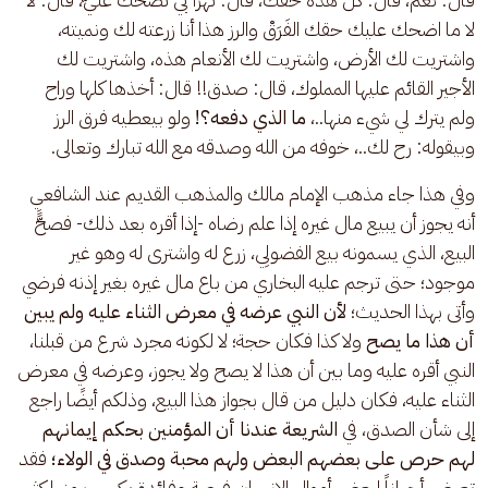
لا ما اضحك عليك حقك الفَرَقْ والرز هذا أنا زرعته لك ونميته، 
واشتريت لك الأرض، واشتريت لك الأنعام هذه، واشتريت لك 
الأجير القائم عليها المملوك، قال: صدق!! قال: أخذها كلها وراح 
ولم يترك لي شيء منها..، 
ما الذي دفعه؟!
 ولو بيعطيه فرق الرز 
وبيقوله: رح لك..، خوفه من الله وصدقه مع الله تبارك وتعالى.
وفي هذا جاء مذهب الإمام مالك والمذهب القديم عند الشافعي 
أنه يجوز أن يبيع مال غيره إذا علم رضاه -إذا أقره بعد ذلك- فصحًَّ 
البيع، الذي يسمونه بيع الفضولِي، زرع له واشترى له وهو غير 
موجود؛ حتى ترجم عليه البخاري من باع مال غيره بغير إذنه فرضي 
وأتى بهذا الحديث؛ 
لأن النبي عرضه في معرض الثناء عليه ولم يبين 
أن هذا ما يصح
 ولا كذا فكان حجة؛ لا لكونه مجرد شرع من قبلنا، 
النبي أقره عليه وما بين أن هذا لا يصح ولا يجوز، وعرضه في معرض 
الثناء عليه، فكان دليل من قال بجواز هذا البيع، وذلكم أيضًا راجع 
إلى شأن الصدق، في 
الشريعة عندنا أن المؤمنين بحكم إيمانهم 
لهم حرص على بعضهم البعض ولهم محبة وصدق في الولاء؛
 فقد 
تعرض أحياناً لبعض أموال الإنسان فرصة وفائدة يكسب منها كثير، 