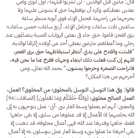
قال: ماشي قبل الوالدين - لن تشربوا قبلهما-، أول أبوي وأمي 
بعدين نعطيكم، وكره أن يوقظهما حتى لا يشوش عليهما ولا 
يخرجهما من راحتهما، فحمل الإناء فوق أبويه منتظر ساعة 
ساعتين ثلاث ساعات وحامل الإناء.. أربع ساعات خمس ساعات؛ 
برَق الفجر؛ قاموا، حتى جاء في بعض الروايات الصبية يتضاغَون عند 
رجلي وما أعطاهم، مارضي يعطي أحد من أولاده إكرامًا لوالديه، 
"
فلبثت والقدح على يدي أنتظر استيقاظهما حتى برق الفجر، 
اللهم إن كنت فعلت ذلك ابتغاء وجهك ففرج عنا ما نحن فيه، 
فانزاحت الصخرة وخرجوا يمشون.
" بحمد الله تعالى، ومن 
أخرجهم من هذا المكان؟ 
قالوا: وفي هذا التوسل، التوسل بالمخلوق؛ من المخلوق؟ العمل، 
العمل الصالح مخلوق؛
 {وَاللَّهُ خَلَقَكُمْ وَمَا تَعْمَلُونَ} [الصافات:96] 
والمعنى: أنهم لم يعملوا وسط الغار شي -أي- عمل يتوجهون به إلى 
الله يخلصهم! لا؛ الأعمال إلا قد عملوها من سابق، إلا بقي جاهها 
فقط، جاهها وقدرها عند الله؛ فهي أعمال مخلوقة، قد ذهبت إلا 
بقي أجرها؛ ما عملوا شيء وسط الغار عمل يتوسلون به؛ إلا أعمال 