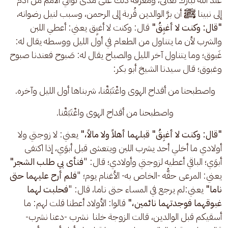
إلى نبينا 
ﷺ
 أن برَّ الوالدين قُربة إلى الرحمن، وسبب لنيل رضوانه،
"قال: وكنت لا أغبِقُ"
 قال: وكنت لا أغبِِق يعني: أعطي اللبن 
والشرب لأن ما يتناول من الطعام في أول الليل ووسطه يقال له: 
غَبوق؛ وما يتناول آخر الليل والصباح يقال له: صَبوح فعندنا صبوح 
وغبوق؛ قال سيدنا الشيخ أبو بكر:
واصطبحنا من أقداح الهوى واغْتَبَقْنا، شربناها أول الليل وآخره. 
واصطبحنا من أقداح الهوى واغْتَبَقْنا. 
"قال: وكنت لا أغبِقُ" قبلهما أهلاً ولا مالاً،"
 يعني: لا زوجتي ولا 
أولادي ما أخلي أحد يشرب اللبن ويتعشى قبل أبوَي، إذا اكتفى 
أبوَي؛ الباقي أعطيه لزوجتي وأولادي؛ قال: "
فنأى بي طلب الشجر"
يعني: المرعى حقُّه -الخاص به- الأغنام يوم؛ "
فلم أرح عليهما حتى 
ناما"
 يعني:لم يرجع في المساء حتى ناما، قال: "
فحلبت لهما 
غبوقهما فوجدتهما نائمين،"
 قالوا: الأولاد أعطنا قلت لهم: ما 
أسقيكم قبل الوالدين، قالت الزوجة خلنا  نشرب -دعنا نشرب- 