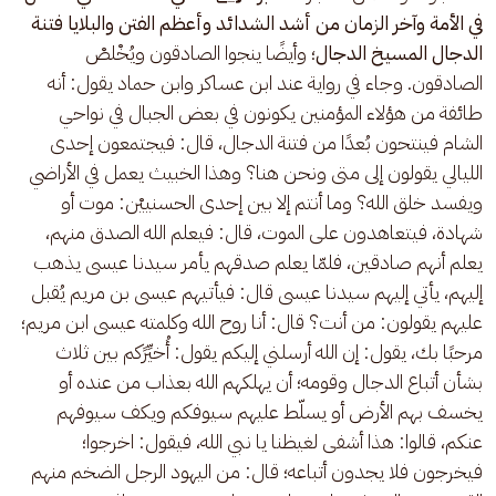
في الأمة وآخر الزمان
من أشد الشدائد وأعظم الفتن والبلايا فتنة 
الدجال المسيخ الدجال
؛ وأيضًا ينجوا الصادقون ويُخْلصْ 
الصادقون. وجاء في رواية عند ابن عساكر وابن حماد يقول: أنه 
طائفة من هؤلاء المؤمنين يكونون في بعض الجبال في نواحي 
الشام فينتحون بُعدًا من فتنة الدجال، قال: فيجتمعون إحدى 
الليالي يقولون إلى متى ونحن هنا؟ وهذا الخبيث يعمل في الأراضي 
ويفسد خلق الله؟ وما أنتم إلا بين إحدى الحسنييْن: موت أو 
شهادة، فيتعاهدون على الموت، قال: فيعلم الله الصدق منهم، 
يعلم أنهم صادقين، فلمّا يعلم صدقهم يأمر سيدنا عيسى يذهب 
إليهم، يأتي إليهم سيدنا عيسى قال: فيأتيهم عيسى بن مريم يُقبل 
عليهم يقولون: من أنت؟ قال: أنا روح الله وكلمته عيسى ابن مريم؛ 
مرحبًا بك، يقول: إن الله أرسلني إليكم يقول: أُخيِّرًكم بين ثلاث 
بشأن أتباع الدجال وقومه؛ أن يهلكهم الله بعذاب من عنده أو 
يخسف بهم الأرض أو يسلّط عليهم سيوفكم ويكف سيوفهم 
عنكم، قالوا: هذا أشفى لغيظنا يا نبي الله، فيقول: اخرجوا؛ 
فيخرجون فلا يجدون أتباعه؛ قال: من اليهود الرجل الضخم منهم 