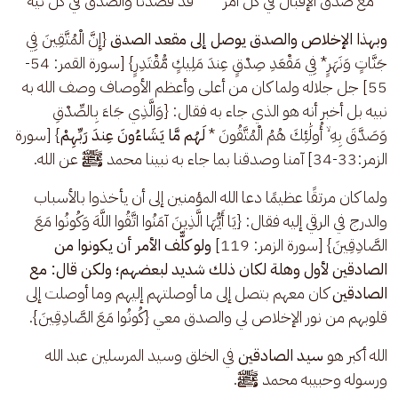
مع صدق الإقبال في كل أمر ***  قد قصدنا والصدق في كل نية 
وبهذا الإخلاص والصدق يوصل إلى مقعد الصدق
 {إِنَّ الْمُتَّقِينَ فِي 
جَنَّاتٍ وَنَهَرٍ* فِي مَقْعَدِ صِدْقٍ عِندَ مَلِيكٍ مُّقْتَدِرٍ} [سورة القمر: 54-
55] جل جلاله ولما كان من أعلى وأعظم الأوصاف وصف الله به 
نبيه بل أخبر أنه هو الذي جاء به فقال: {وَالَّذِي جَاءَ بِالصِّدْقِ 
وَصَدَّقَ بِهِ ۙ أُولَٰئِكَ هُمُ الْمُتَّقُونَ * 
لَهُم مَّا يَشَاءُونَ عِندَ رَبِّهِمْ
} [سورة 
الزمر:33-34] آمنا وصدقنا بما جاء به نبينا محمد 
ﷺ
 عن الله.
ولما كان مرتقًا عظيمًا دعا الله المؤمنين إلى أن يأخذوا بالأسباب 
والدرج في الرقي إليه فقال: {يَا أَيُّهَا الَّذِينَ آمَنُوا اتَّقُوا اللَّهَ وَكُونُوا مَعَ 
الصَّادِقِينَ} [سورة الزمر: 119] 
ولو كلّّف الأمر أن يكونوا من 
الصادقين لأول وهلة لكان ذلك شديد لبعضهم؛ ولكن قال: مع 
الصادقين
 كان معهم بتصل إلى ما أوصلتهم إليهم وما أوصلت إلى 
قلوبهم من نور الإخلاص لي والصدق معي {كُونُوا مَعَ الصَّادِقِينَ}. 
الله أكبر هو 
سيد الصادقين
 في الخلق وسيد المرسلين عبد الله 
ورسوله وحبيبه محمد 
ﷺ
.