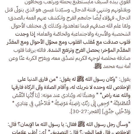
القوي بيده السيف مايستطيع يحمله ويرتعب ويخافون 
ويقتلونهم وتنتهي فتنة الدجال، وسيّدنا عيسى هو الذي يتولّى قتل 
الدجال، فهؤلاء أيضًا جاءهم الفرج وانكشف عنهم الغمة بالصدق؛ 
ولمّا علم الله صدقهم فيما تعاهدوا، وكذلك في مختلف الأحوال 
الشخصية والأسرية والاجتماعية والخاصّة والعامة؛ 
إذا وجدت 
قلوب صدقت مع مُقلب القلوب ومع محوّل الأحوال ومع المقدّر 
المقدّم المؤخر؛ يحصل الفرج وترتفع الشدة.
 فالله يرزقنا قلوب 
صادقة مخلصة لوجهه الكريم تصدُق معه، ويفرّج الكربة عنّا وعن 
أمة نبيه محمد 
ﷺ
.
يقول: "
وكان رسول الله ﷺ له يقول: "من فارق الدنيا على 
الإخلاص لله وحده لا شريك له، وأقام الصلاة وآتى الزكاة فارقها 
والله عنه راض" "
 وهنيئًا له، ويُنادى عند موته: {يَا أَيَّتُهَا النَّفْسُ 
الْمُطْمَئِنَّةَ * ارْجِعِي إِلَى رَبِّكِ رَاضِيَةً مَرْضِيَّةً * فَادْخُلِي فِي عِبَادِي * 
وَادْخُلِي جَنَّتِي} [الفجر:27-30].
"وسأل رجل رسول الله ﷺ فقال: يا رسول الله ما الإيمان؟ قال: 
الإخلاص، قال فما اليقين؟ قال: التصديق." أي: أظهر علامات 