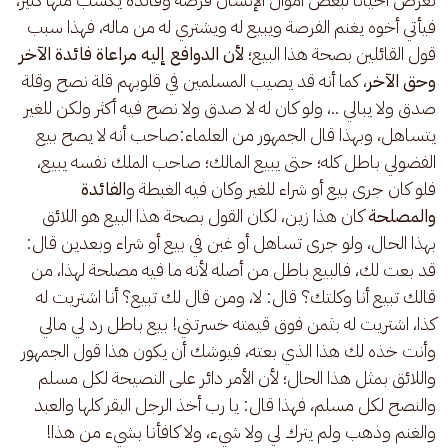
فيأتي أخوه يغنم الفرصة ويبيع له ويشتري له من ماله، فهذا سبب 
قول القائلين بصحة هذا البيع؛ 
لأن الدوافع إليه مراعاة فائدة الآخر 
وحق الآخر
، كما أنه قد يصيب المسلمين في قلوبهم قلة نصح وقلة 
صدق ولا يبالي ..، ولو كان له لا صدق ولا نصح فيه أكثر ولكن للغير 
يتساهل، وبهذا قال الجمهور من العلماء:صاحب أنه لا يصح بيع 
الفضولي باطل كله؛ حتى يبيع المالك؛ صاحب الملك نفسه يبيع، 
فلو كان جرى بيع أو شراء للغير وكان فيه الغبطة و
الفائدة 
والمصلحة
 كان هذا زين، لكان القول بصحة هذا البيع هو اللائق 
بهذا الحال، ولو جرى تساهل أو غبن في بيع أو شراء وبعدين قال: 
قد بعت لك، فالبيع باطل من أصله لأنه ما فيه مصلحة لهذا، من 
قالك تبيع أنا وكلتك؟ قال: لا، ومن قال لك تبيع؟ أنا اشتريت له 
كذا، اشتريت له بثمن فوق قيمته خسرتني! بيع باطل رد لي مالي 
وأنت خذه لك هذا الذي بعته، فيوشك أن يكون هذا قول الجمهور 
واللائق بمثل هذا الحال؛ لأن الأمر دائر على النصيحة لكل مسلم 
والنصح لكل مسلم، فهذا قال: يا رب أخذ الرجل البقر كلها والعبد 
والغنم وذهب ولم يترك لي ولا شيء، ولا كافأنا بشيء من هذا! 