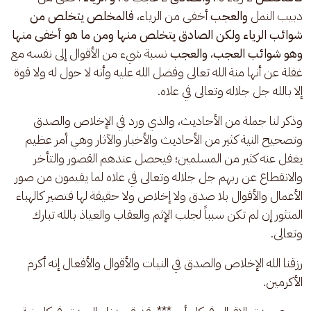
دبيب النمل 
والعجب 
أخفى من الرياء، 
فالمخلص يتخلص من 
شوائب الرياء ولكن
الصادق يتخلص منها ومن ما هو أخفى منها 
وهو شوائب العجب
، 
والعجب
 نسبة شيء من الأقوال إلى نفسه مع 
غفلة عن أنها منة الله تعالى وفضل الله عليه وأنه لا حول له ولا قوة 
إلا بالله جل جلاله وتعالى في علاه. 
وذكر لنا جملة من الأحاديث، والذي ورد في الإخلاص والصدق 
وتصحيح النية كثير من الأحاديث والأخبار والآثار وهي أمر عظيم 
يغفل عنه كثير من المسلمين؛ فيحصل عندهم القصور والتأخر 
والانقطاع عن ربهم جل جلاله وتعالى في علاه لما يقيمون من صور 
الأعمال والأقوال بلا صدق ولا إخلاص ولا حقيقة لها فتصير كالهباء 
المنثور إن لم تكن سبباً لجلب الإثم والعقاب والعياذ بالله تبارك 
وتعالى.
رزقنا الله الإخلاص والصدق في النيات والأقوال والأفعال إنه أكرم 
الأكرمين.