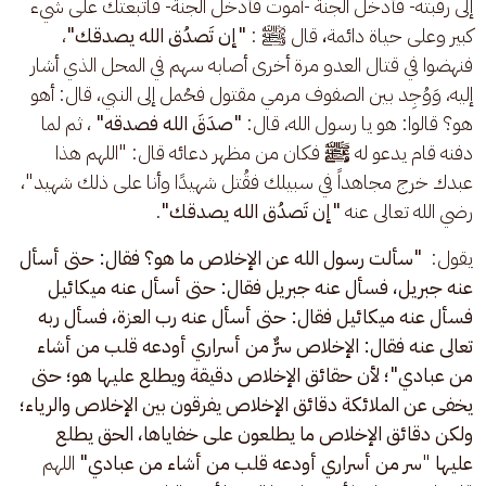
إلى رقبته- فأدخل الجنة -أموت فأدخل الجنة- فاتبعتك على شيء 
كبير وعلى حياة دائمة
، 
قال ﷺ : 
"إن تَصدُق الله يصدقك"
، 
فنهضوا في قتال العدو مرة أخرى أصابه سهم في المحل الذي أشار 
إليه، وَوُجِد بين الصفوف مرمي مقتول فحُمل إلى النبي، قال: أهو 
هو؟ قالوا: هو يا رسول الله، قال:
 "صدَقَ الله فصدقه"
 ، ثم لما 
دفنه قام يدعو له 
ﷺ 
فكان من مظهر دعائه قال: "اللهم هذا 
عبدك خرج مجاهداً في سبيلك فقُتل شهيدًا وأنا على ذلك شهيد"، 
رضي الله تعالى عنه 
"إن تَصدُق الله يصدقك"
. 
يقول: 
 "سألت رسول الله عن الإخلاص ما هو؟ فقال: حتى أسأل 
عنه جبريل، فسأل عنه جبريل فقال: حتى أسأل عنه ميكائيل 
فسأل عنه ميكائيل فقال: حتى أسأل عنه رب العزة، فسأل ربه 
تعالى عنه فقال: الإخلاص سرٌّ من أسراري أودعه قلب من أشاء 
من عبادي"؛ لأن حقائق الإخلاص دقيقة ويطلع عليها هو؛ حتى 
يخفى عن الملائكة دقائق الإخلاص يفرقون بين الإخلاص والرياء؛ 
ولكن دقائق الإخلاص ما يطلعون على خفاياها، الحق يطلع 
عليها
 "
سر من أسراري أودعه قلب من أشاء من عبادي" 
اللهم 