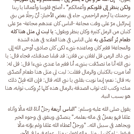
ولكن ينظر إلى قلوبكم 
وأعمالكم
" ، 
أصلح قلوبنا وأعمالنا يا ربنا 
برحمتك يا أرحم الراحمين. جاء في بعضِ الأخبار: أنّ رجلًا من بني 
إسرائيل مرّ على وقت مجاعة -الناس كان عندهم مجاعة- مرّ على 
كثبان من الرمل كثيرة وكان ينظر ويقول: 
يا ليت لي مثل هذا كله 
طعام بُر أتصدّق به 
على الناس في هذا الغلاء؛ في هذه الشدة 
والمجاعة! فقير كان وماعنده شيء لكن كان صادق، أوحى الله إلى 
نبي ذاك الزمن قل لفلان بن فلان: قد قبلنا صدقتك، فجاء قال: يا 
نبي الله أنا ما تصدّقت بشيء، أنا فقير ما عندي شيء! قال: قل له: 
أما مررت بالكثبان والرمال فقلت: ليت لي مثل هذا طعام أتصدّق 
به؛ قال: نعم؛ إنما نويت بقلبي يا نبي الله، قال: فإن الله قبِلْ ذلك 
منك؛ وكتب لك ثواب الصدقة بالرمال هذه كلها بُرِ وكتب ثوابه، هذا 
هو بسبب النية.
يقول صلى الله عليه وسلم: "
الناس أربعة
 رجلٌ أتاهُ الله مالًا وآتاه 
علمًا فهو يعملُ في ماله بعلمه.." يتصدّق وينفق في وجوه الخير 
ويجاهد في سبيل الله.. "ورجلٌ أعطاه الله علمًا ولم يؤته مالًا 
فيقول: لو كان لي مثل ماله لفعلت مثل عمله فهما في الأجر 