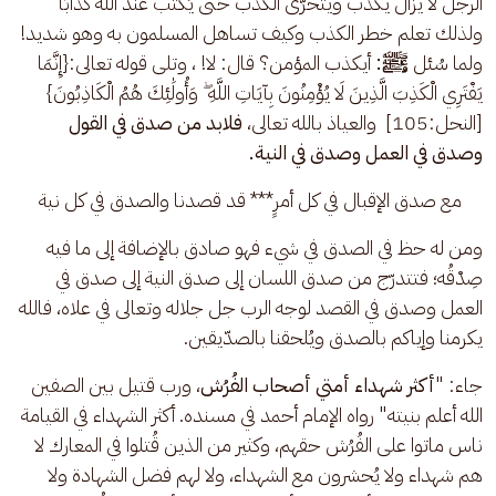
الرجل لا يزال يكذب ويتحرّى الكذب حتى يُكتب عند الله كذّابًا" 
ولذلك تعلم خطر الكذب وكيف تساهل المسلمون به وهو شديد! 
ولما سُئل 
ﷺ: 
أيكذب المؤمن؟ قال: لا! ، وتلى قوله تعالى:{إِنَّمَا 
يَفْتَرِي الْكَذِبَ الَّذِينَ لَا يُؤْمِنُونَ بِآيَاتِ اللَّهِ ۖ وَأُولَٰئِكَ هُمُ الْكَاذِبُونَ} 
[النحل:105]  والعياذ بالله تعالى، 
فلابد من صدق في القول 
وصدق في العمل وصدق في النية.
مع صدق الإقبال في كل أمرٍ*** قد قصدنا والصدق في كل نية 
ومن له حظ في الصدق في شيء فهو صادق بالإضافة إلى ما فيه 
صِدْقُه؛ فتتدرّج من صدق اللسان إلى صدق النية إلى صدق في 
العمل وصدق في القصد لوجه الرب جل جلاله وتعالى في علاه، فالله 
يكرمنا وإياكم بالصدق ويُلحقنا بالصدّيقين. 
جاء: "
أكثر شهداء أمتي أصحاب الفُرُش
، ورب قتيل بين الصفين 
الله أعلم بنيته" رواه الإمام أحمد في مسنده. أكثر الشهداء في القيامة 
ناس ماتوا على الفُرُش حقهم، وكثير من الذين قُتلوا في المعارك لا 
هم شهداء ولا يُحشرون مع الشهداء، ولا لهم فضل الشهادة ولا 