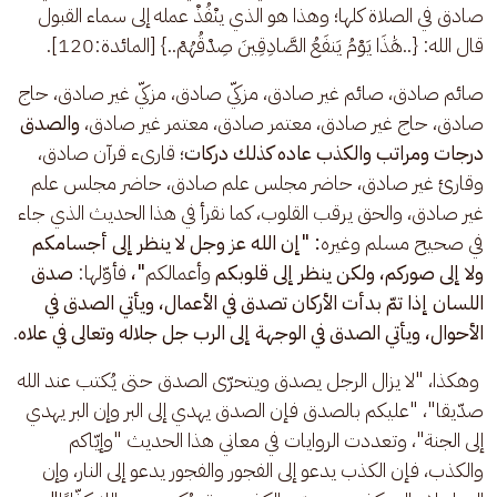
صادق في الصلاة كلها؛ وهذا هو الذي ينْفُذْ عمله إلى سماء القبول 
قال الله: {..هَٰذَا يَوْمُ يَنفَعُ الصَّادِقِينَ صِدْقُهُمْ..} [المائدة:120].
صائم صادق، صائم غير صادق، مزكّي صادق، مزكّي غير صادق، حاج 
صادق، حاج غير صادق، معتمر صادق، معتمر غير صادق، 
والصدق 
درجات ومراتب والكذب عاده كذلك دركات
؛ قارىء قرآن صادق، 
وقارئ غير صادق، حاضر مجلس علم صادق، حاضر مجلس علم 
غير صادق، والحق يرقب القلوب، كما نقرأ في هذا الحديث الذي جاء 
في صحيح مسلم وغيره
: "إن الله عز وجل لا ينظر إلى أجسامكم 
ولا إلى صوركم، ولكن ينظر إلى قلوبكم 
وأعمالكم
"،
 فأوّلها: 
صدق 
اللسان إذا تمّ بدأت الأركان تصدق في الأعمال، ويأتي الصدق في 
الأحوال، ويأتي الصدق في الوجهة إلى الرب جل جلاله
وتعالى في علاه
.
 وهكذا، "لا يزال الرجل يصدق ويتحرّى الصدق حتى يُكتب عند الله 
صدّيقا"، "عليكم بالصدق فإن الصدق يهدي إلى البر وإن البر يهدي 
إلى الجنة"، وتعددت الروايات في معاني هذا الحديث "وإيّاكم 
والكذب، فإن الكذب يدعو إلى الفجور والفجور يدعو إلى النار، وإن 