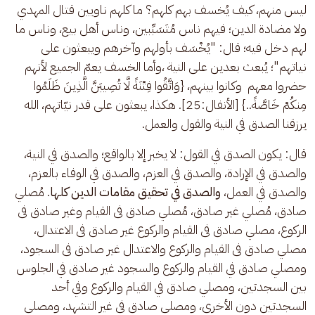
ليس منهم، كيف يُخسف بهم كلهم؟ ما كلهم ناويين قتال المهدي 
ولا مضادة الدين؛ فيهم ناس مُتَسَبِّبين، وناس أهل بيع، وناس ما 
لهم دخل فيه؛ قال: "يُخْسَف بأولهم وآخرهم ويبعثون على 
نياتهم"؛ يُبعث بعدين على النية ،وأما الخسف يعمّ الجميع لأنهم 
حضروا معهم  وكانوا بينهم، {وَاتَّقُوا فِتْنَةً لَّا تُصِيبَنَّ الَّذِينَ ظَلَمُوا 
مِنكُمْ خَاصَّةً..} [الأنفال:25]. هكذا، يبعثون على قدر نيّاتهم، الله 
يرزقنا الصدق في النية والقول والعمل.
قال: يكون الصدق في القول: لا يخبر إلا بالواقع؛ والصدق في النية، 
والصدق في الإرادة، والصدق في العزم، والصدق في الوفاء بالعزم، 
والصدق في العمل،
 والصدق في تحقيق مقامات الدين كلها
. مُصلي 
صادق، مُصلي غير صادق، مُصلي صادق فى القيام وغير صادق فى 
الركوع، مصلي صادق فى القيام والركوع غير صادق فى الاعتدال، 
مصلي صادق فى القيام والركوع والاعتدال غير صادق فى السجود، 
ومصلي صادق في القيام والركوع والسجود غير صادق في الجلوس 
بين السجدتين، ومصلي صادق في القيام والركوع وفي أحد 
السجدتين دون الأخرى، ومصلي صادق في غير التشهد، ومصلي 