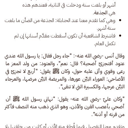
أشهر أو بلغت سنة ودخلت في الثانية، فعندهم هذه
هي
الجذعة
.
وهي كما تقدم معنا عند الحنابلة: الجذعة من الضأن ما بلغت
ستة أشهر.
فاشترط الشافعية أن تكون أسقطت مقدَّم أسنانها إن لم
تكمل العام.
وقال أنس -رضي الله عنه-: "جاء رجل فقال: يا رسول الله عندي 
عتود أفتجزئ أضحية؟ قال: نعم"، والعتود: من ولد المعز ما 
رعى وقوي وأتى عليه حول، وكان ﷺ يقول: "أربع لا تجزئ في 
الأضاحي: العوراء البَيِّن عورها، والمريضة البَيِّن مرضها، والعرجاء 
البَيِّن عرجها، والكسيرة التي لا تنقى".
"وكان عليّ -رضي الله عنه- يقول: "نهاني رسول الله ﷺ أن 
أضحي بأعصب القرن والأذن، وهو الذي ذهب منه النصف فأكثر 
من قرنه أو أذنه".
وتقدم معنا التفصيل فيما قُطِعَ منه الأذن أو كانت من خلقتها بلا 