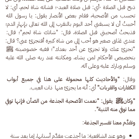
ذبح قبل الصلاة -أي: قبل صلاة العيد-؛ فشاته شاة لحم، أي: لا 
تحسب من الأضحية، فقام بعض الأنصار يقول: يا رسول الله 
أحببتُ أن لا يسبقني أحد اليوم بالتقرب إلى الله تعالى بإنهارِ الدم؛ 
فذبحتُ أضحيتي قبل الصلاة، قال: "شاتك شاة لحم"؛ قال: 
عندي عَنَاق صغير هو أحب إلي من شاة كبيرة أفتجزئ عني؟ قال: 
"تجزئ عنك ولا تجزئ عن أحد بعدك"؛ ففيه خصوصيته ﷺ 
بتخصيص الأحكام لمن يشاء، ومكانته عند ربه صلى الله عليه 
وسلم وبارك عليه وعلى آله.
وقال: 
"والأحاديث كلها محمولة على هذا في جميع أبواب 
الكفارات والقربات"
 أي: أنه ما يجزئ منها  ذات العيب.
"وكانﷺ  يقول: "نعمت الأضحية الجذعة من الضأن فإنها توفي 
مما توفي منه الثنية".
وتقدَّم معنا تفسير الجذعة
: 
وهو عند الشافعية: ما أجذعت مقدَّم أسنانها، إما بعد ستة