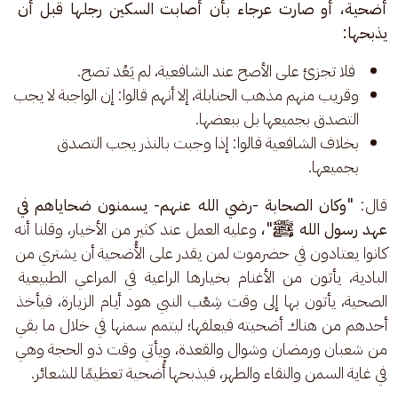
أضحية، أو صارت عرجاء بأن أصابت السكين رجلها قبل أن 
يذبحها:
فلا تجزئ على الأصح عند الشافعية، لم يَعُد تصح.
وقريب منهم مذهب الحنابلة، إلا أنهم قالوا: إن الواجبة لا يجب
التصدق بجميعها بل ببعضها.
بخلاف الشافعية قالوا: إذا وجبت بالنذر يجب التصدق
بجميعها.
قال: 
"وكان الصحابة -رضي الله عنهم- يسمنون ضحاياهم في 
عهد رسول الله ﷺ"، 
وعليه العمل عند كثير من الأخيار، وقلنا أنه 
كانوا يعتادون في حضرموت لمن يقدر على الأُضحية أن يشتري من 
البادية، يأتون من الأغنام بخيارها الراعية في المراعي الطبيعية 
الصحية، يأتون بها إلى وقت شِعْب النبي هود أيام الزيارة، فيأخذ 
أحدهم من هناك أضحيته فيعلفها؛ ليتمم سمنها في خلال ما بقي 
من شعبان ورمضان وشوال والقعدة، ويأتي وقت ذو الحجة وهي 
في غاية السمن والنقاء والطهر، فيذبحها أُضحية تعظيمًا للشعائر.