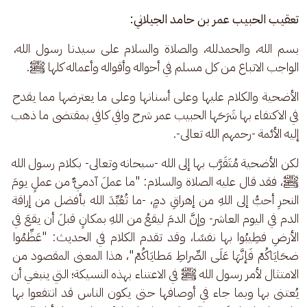
تعقيب الحبيب عمر بن حامد الجيلاني:
بسم الله، والحمدلله، والصلاة والسلام على سيدنا رسول الله، 
الواجب الاتباع من كل مسلم في أحواله وأقواله وأعماله كلها ﷺ.
الأضحية والكلام عليها وعلى أسنانها وعلى ما يعترضها مما يقدح 
في الاكتفاء بها شَرَحَها الحبيب عمر شرح وافي كافي بمقتضى ما ذهب 
إليه الأئمة -رحمهم الله تعالى-. 
لكن الأضحية مُتَقَرَّب بها إلى الله -سبحانه وتعالى- بكلام رسول الله 
ﷺ، فقد قال عليه الصلاة والسلام: "ما عملَ آدميٌّ من عملٍ يومَ 
النحرِ أحبُّ إلى اللهِ من إهراقِ دمٍ، -ما تُعُبِّدَ الله بأفضل من إراقة 
الدم في اليوم العاشر- وإنَّ الدمَ ليقعُ من اللهِ بمكانٍ قبلَ أن يقعَ في 
الأرضِ فطِيبُوا بها نفسًا، وقد تقدم الكلام في الحديث: "عَظِّمُوا 
ضحَايَاكُمْ فَإنَّهَا عَلَى الصِّراطِ مَطايَاكُمْ"، هذا المعنى المقصود من 
الامتثال لأمر رسول الله ﷺ في الاعتناء بهذه النسيكة؛ التي ينبغي أن 
يُعتنى بها وبما جاء في أوصافها حتى يكون الناس قد انتفعوا بها 