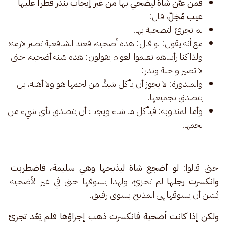
فمن عيَّن شاة ليضحي بها من غير إيجاب بنذر فطرأ عليها
عيب مُخِلّ
، قال:
لم تجزئ التضحية بها.
مع أنه يقول: لو قال: هذه أضحية، فعند الشافعية تصير لازمة؛
ولذا كنا رأيناهم تعلموا العوام يقولون: هذه سُنة أضحية، حتى
لا تصير واجبة ونذر:
والمنذورة: لا يجوز أن يأكل شيئًا من لحمها هو ولا أهله، بل
يتصدق بجميعها.
وأما المندوبة: فيأكل ما شاء ويجب أن يتصدق بأي شيء من
لحمها.
حتى قالوا: 
لو أضجع شاة ليذبحها وهي سليمة، فاضطربت 
وانكسرت رجلها
 لم تجزئ، ولهذا يسوقها حتى في غير الأضحية 
يُسَن أن يسوقها إلى المذبح بسوق رفيق.
ولكن إذا كانت أضحية فانكسرت ذهب إجزاؤها فلم يَعُد تجزئ 