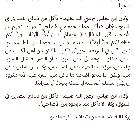
ذبحها. 
"وكان ابن عباس -رضي الله عنهما- يأكل من ذبائح النصارى في 
السوق، وكان لا يأكل مما ذبحوه من الأضاحي"، 
من ذبائحهم غير 
الأضحية؛ لأن الله قال: ( وَطَعَامُ الَّذِينَ أُوتُوا الْكِتَابَ حِلٌّ لَّكُمْ 
وَطَعَامُكُمْ حِلٌّ لَّهُمْ ۖ) [المائدة: 5]، إذا ذبحوها على الطريقة التي 
تبيح الأكل في الشريعة؛ يجوز أن نأكلها إذا كانوا من أهل الكتاب من 
الذين دخلوا آباؤهم في دين اليهودية أو النصرانية قبل النسخ 
والتبديل، فهؤلاء ذبائحهم حلال للمسلمين، وكان ابن عباس يأكل 
منها، ولكن إذا ذبحوا أضحية ما يأكل منها، يتنزه عنها، لأنه مكروه 
أن يُوَلِّي المسلم أضحيته أو نسكه يهوديًّا أو نصرانيًّا.
"وكان ابن عباس -رضي الله عنهما- يأكل من ذبائح النصارى في 
السوق، وكان لا يأكل مما ذبحوه من الأضاحي".
رَزَقَنا الله الاستقامة والاتحاف بالكرامة آمين.