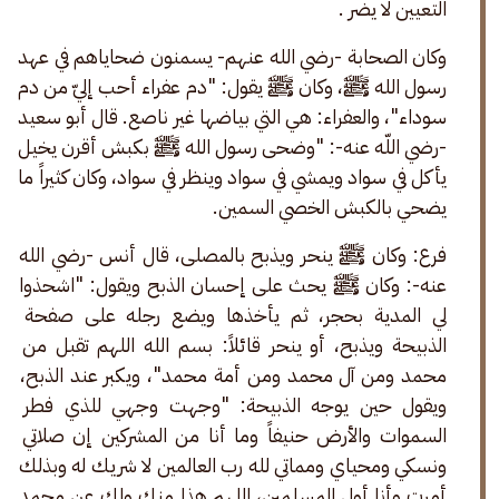
التعيين لا يضر .
وكان الصحابة -رضي الله عنهم- يسمنون ضحاياهم في عهد 
رسول الله ﷺ، وكان ﷺ يقول: "دم عفراء أحب إليّ من دم 
سوداء"، والعفراء: هي التي بياضها غير ناصع. قال أبو سعيد 
-رضي اللّه عنه-: "وضحى رسول الله ﷺ بكبش أقرن يخيل 
يأكل في سواد ويمشي في سواد وينظر في سواد، وكان كثيراً ما 
يضحي بالكبش الخصي السمين.
فرع: وكان ﷺ ينحر ويذبح بالمصلى، قال أنس -رضي الله 
عنه-: وكان ﷺ يحث على إحسان الذبح ويقول: "اشحذوا 
لي المدية بحجر، ثم يأخذها ويضع رجله على صفحة 
الذبيحة ويذبح، أو ينحر قائلاً: بسم الله اللهم تقبل من 
محمد ومن آل محمد ومن أمة محمد"، ويكبر عند الذبح، 
ويقول حين يوجه الذبيحة: "وجهت وجهي للذي فطر 
السموات والأرض حنيفاً وما أنا من المشركين إن صلاتي 
ونسكي ومحياي ومماتي لله رب العالمين لا شريك له وبذلك 
أمرت وأنا أول المسلمين، اللهم هذا منك ولك عن محمد 