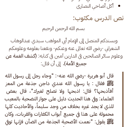
أكل أضاحي النصارى
نص الدرس مكتوب:
بسم الله الرحمن الرحيم
وبسندكم المتصل إلى الإمام أبي المواهب سيدي عبدالوهاب 
الشعراني -رضي الله تعالى عنه وعنكم- ونفعنا بعلومه وعلومكم 
وعلوم سائر الصالحين في الدارين آمين في كتابه: 
(كشف الغمة عن 
جميع الأمة)
،  إلى أن قال:
قال أبو هريرة -رضي الله عنه-: "وجاء رجل إلى رسول الله 
ﷺ فقال : يا رسول الله عندي داجن جذعة من المعز 
أفأذبحها؟ قال: اذبحها ولا تصلح لغيرك"، قال بعض 
العلماء: وفي هذا الحديث دليل على جواز التضحية بالمعيب 
للذي لا يجد غيره بخلاف من وجد سليماً، والأحاديث كلها 
محمولة على هذا في جميع أبواب الكفارات والقربات، وكان 
ﷺ يقول: "نعمت الأضحية الجذعة من الضأن فإنها توفي 