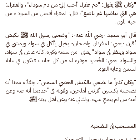
"وكان ﷺ يقول: "دم عفراء أحب إليّ من دم سوداء"، والعفراء: 
هي التي بياضها غير ناصع"، 
قال: العفراء أفضل من السوداء من 
جهة اللون.
قال أبو سعيد -رضي اللّه عنه-: "وضحى رسول الله ﷺ بكبش 
أقرن 
-يعني: له قرنان واضحان-
 يخيل يأكل في سواد ويمشي في 
سواد وينظر في سواد" 
يعني: من سمنه وكبره، كأنه عاش في سواد، 
و
السواد
 يعني: الخُضرة موفرة له من كل جانب فيكون في غاية 
السمن وغاية القوة.
"وكان كثيراً ما يضحي بالكبش الخصي السمين"، 
وتقدَّم معنا أنه 
تضحيته بكبشين أقرنين أملحين، وقوله في أحدهما أنه عنه وعن 
أمته من لم يضحِ منهم، والثاني عنه وعن أهل بيته ﷺ.
المستحب في التضحية:
فهناك مستحبات ترجع إلى التضحية: 