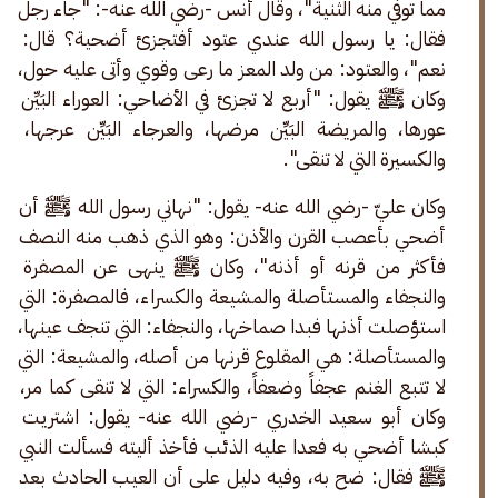
مما توفي منه الثنية"، وقال أنس -رضي الله عنه-: "جاء رجل 
فقال: يا رسول الله عندي عتود أفتجزئ أضحية؟ قال: 
نعم"، والعتود: من ولد المعز ما رعى وقوي وأتى عليه حول، 
وكان ﷺ يقول: "أربع لا تجزئ في الأضاحي: العوراء البَيِّن 
عورها، والمريضة البَيِّن مرضها، والعرجاء البَيِّن عرجها، 
والكسيرة التي لا تنقى".
وكان عليّ -رضي الله عنه- يقول: "نهاني رسول الله ﷺ أن 
أضحي بأعصب القرن والأذن: وهو الذي ذهب منه النصف 
فأكثر من قرنه أو أذنه"، وكان ﷺ ينهى عن المصفرة 
والنجفاء والمستأصلة والمشيعة والكسراء، فالمصفرة: التي 
استؤصلت أذنها فبدا صماخها، والنجفاء: التي تنجف عينها، 
والمستأصلة: هي المقلوع قرنها من أصله، والمشيعة: التي 
لا تتبع الغنم عجفاً وضعفاً، والكسراء: التي لا تنقى كما مر، 
وكان أبو سعيد الخدري -رضي الله عنه- يقول: اشتريت 
كبشا أضحي به فعدا عليه الذئب فأخذ أليته فسألت النبي 
ﷺ فقال: ضح به، وفيه دليل على أن العيب الحادث بعد 