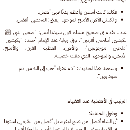
فكلما كانت أسمن وأعظم بدنًا فهي أفضل.
والكبش الأقرن الأملح الموجوء -يعني: المخصي- أفضل.
عندنا تقدم في صحيح مسلم قول سيدنا أنس: "ضحى النبي ﷺ 
بكبشين أملحين أقرنين"، وفي رواية عند الإمام أحمد: "بكبشين 
أملحين موجوءين"، 
والأقرن
: العظيم القرن، 
والأملح
: 
الأبيض، 
والموجوء
: الذي دقت خصيته. 
وسمعنا هذا الحديث: "دم عفراء أحب إلى الله من دم
سوداوين".
الترتيب في الأفضلية عند الفقهاء:
ويقول الحنفية:
أن الشاة أفضل من سُبع البقرة، بل أفضل من البقرة إن استوتا
في القيمة ومقدار اللحم، فإذا استويا فأطيبهما لحمًا أفضل.