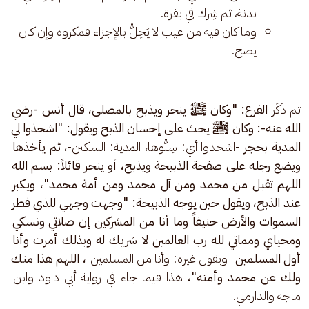
بدنة، ثم شِرك في بقرة.
وما كان فيه من عيب لا يَخِلُّ بالإجزاء فمكروه وإن كان
يصح.
ثم ذَكَر 
الفرع: "وكان ﷺ ينحر ويذبح بالمصلى، قال أنس -رضي 
الله عنه-: وكان ﷺ يحث على إحسان الذبح ويقول: "اشحذوا لي 
المدية بحجر 
-اشحذوا أي: سِنُّوها، المدية: السكين-
، ثم يأخذها 
ويضع رجله على صفحة الذبيحة ويذبح، أو ينحر قائلاً: بسم الله 
اللهم تقبل من محمد ومن آل محمد ومن أمة محمد"، ويكبر 
عند الذبح، ويقول حين يوجه الذبيحة: "وجهت وجهي للذي فطر 
السموات والأرض حنيفاً وما أنا من المشركين إن صلاتي ونسكي 
ومحياي ومماتي لله رب العالمين لا شريك له وبذلك أمرت وأنا 
أول المسلمين 
-ويقول غيره: وأنا من المسلمين-
، اللهم هذا منك 
ولك عن محمد وأمته"، 
هذا فيما جاء في رواية أبي داود وابن 
ماجه والدارمي.