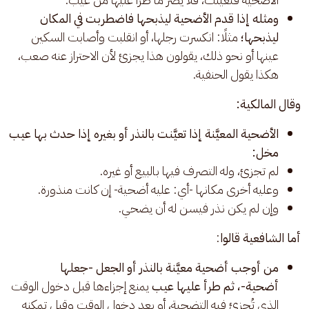
ومثله إذا قدم الأضحية ليذبحها فاضطربت في المكان
ليذبحها؛
مثلًا: انكسرت رجلها، أو انقلبت وأصابت السكين
عينها أو نحو ذلك، يقولون هذا يجزئ لأن الاحتراز عنه صعب،
هكذا يقول الحنفية.
وقال المالكية: 
الأضحية المعيَّنة إذا تعيَّنت بالنذر أو بغيره إذا حدث بها عيب
مخل:
لم تجزئ، وله التصرف فيها بالبيع أو غيره.
وعليه أخرى مكانها -أي: عليه أضحية- إن كانت منذورة.
وإن لم يكن نذر فيسن له أن يضحي.
أما الشافعية قالوا
: 
من أوجب أضحية معيَّنة بالنذر أو الجعل -جعلها
أضحية-،
ثم طرأ عليها عيب
يمنع إجزاءها قبل دخول الوقت
الذي تُجزئ فيه التضحية، أو بعد دخول الوقت وقبل تمكنه