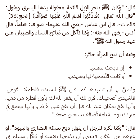
قال: 
"وكان ﷺ ينحر الإبل قائمة معقولة يدها اليسرى ويقول: 
"قال اللّٰه تعالى: (فَأذْكُرُواْ ٱسْمَ ٱللَّهِ عَلَيْهَا صَوَآفَّ) [الحج:36] 
-
قائمات-
، قال ابن عباس -رضي الله عنهما- صواف: قياماً، قال 
أنس -رضي الله عنه-: وكنا نأكل من ذبائح النساء والصبيان على 
عهد رسول الله ﷺ".
وفيه أن ذبح المرأة جائز:
إن ذبحتْ بنفسها.
أو كانت الأضحية لها وشهدتها.
ويُسَنَّ لها أن تشهدها كما قال ﷺ للسيدة فاطمة: "قومي 
فاشهدي أضحيتك، فإن لك أن يغفر الله لك بأول قطرة من دمها، 
وأنها تقع بمكان عند الله قبل أن تقع على الأرض، وأنها توضع في 
ميزانك يوم القيامة تُضَعَّف سبعين ضعف".
قال: 
"وكنا نكره للرجل أن يتولى ذبح نسكه النصارى واليهود"، 
أو 
غيرهم من الكفار، فينبغي أن يذبحها بنفسه أو يُوَكِّل مسلم في 