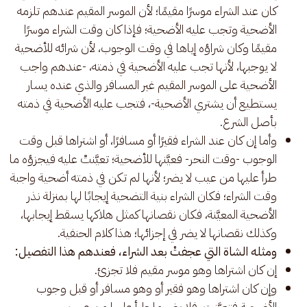
كان عند الشراء موسرًا مقيمًا؛ لأن الموسر المقيم عندهم تلزمه
الأضحية وتجب عليه الأضحية؛ فإذا كان وقت الشراء موسرًا
مقيمًا وكان شراؤه إياها في وقت الوجوب، لأن شرائه للأضحية
لا يوجبها، لأنها تجب عليه الأضحية في ذمته، -عندهم واجب
الأضحية على الموسر المقيم غير المسافر والذي عنده يسار
يستطيع أن يشتري الأضحية-، فتجب عليه الأضحية في ذمته
بأصل الشرع.
وأما إن كان عند الشراء فقيرًا أو مسافرًا، أو اشتراها قبل وقت
الوجوب -وقت النحر- فعيَّنها للأضحية؛ تعيَّنتْ عليه فيجزؤه ما
طرأ عليها من عيب لا يضر؛ لأنها لم تكن في ذمته أضحية واجبة
وقت الشراء؛ فكان الشراء بنية التضحية إيجابًا لها بمنزلة نذر
الأضحية المعيَّنة، فكان نقصانها كمثل هلاكها يسقط إيجابها،
وكذلك نقصانها لا يضر في إجزائها؛ هذا كلام الحنفية.
ومثله الشاة التي عجفتْ بعد الشراء، فعندهم هذا التفصيل:
إن كان اشتراها وهو موسر مقيم فلا تجزئ.
وإن كان اشتراها وهو فقير أو وهو مسافر أو قبل وجوب
الأضحية فتعيَّنت، فلا يضر ما طرأ عليها من عيب.