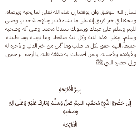
نسأل الله التوفيق وأن يوفقنا إن شاء الله تعالى لما يحبه ويرضاه، 
ويلحقنا في خير فريق إنه على ما يشاء قدير وبالإجابة جدير، وصلى 
اللهم وسلم على عبدك ورسولك سيدنا محمد وعلى آله وصحبه 
وسلم، وعلى هذه النية وكل نية صالحة، وما نويناه وما طلبناه 
جميعاً، اللهم حقق لكل ما طلب وما أمَّل من خير الدنيا والآخرة له 
ولأولاده ولأحبابه، ولمن أحاطت به شفقة قلبه، يا أرحم الراحمين 
وإلى حضرة النبي ﷺ.
بِسِرِّ الْفَاتِحَةِ
 إِلَى حَضْرَةِ النَّبِيِّ مُحَمَّدٍ، اللهمَّ صَلِّ وَسَلِّمْ وَبَارِكْ عَلَيْهِ وَعَلَى آلِهِ 
وَصَحْبِهِ 
الْفَاتِحَة