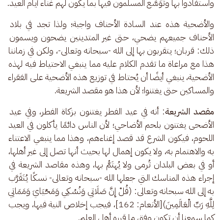
واستفادوا بها وتَوَسَّع المسلمون فيها بما يكون لهم غناء أيام العيد.
والأضحية هذه عند السادة الأحناف واجبة؛ ولذا تجد في بلاد 
الأحناف جميعهم يضحي، حتى غير المتدينين يضحون ويسمون 
ذلك: قربان؛ يتقربون بها إلى الله -سبحانه وتعالى-، ولكن في زماننا 
هذا مع مراعاة ما تقدم الكلام عليه مما ينبغي الاحتياط فيه لهذه 
الأضحية، ينبغي أيضًا أن يُحتاط في توزيع هذه الأضحية على الفقراء 
والمساكين حتى يغتنوا؛ لأن هذا هو مقصد الشريعة.
مقصد الشريعة
: أنه في عيد الفطر يغتنون بزكاة الفطر، وفي عيد 
الأضحى يغتنون بلحم الأضاحي؛ لأن الناس دائمًا يأكلون في العيد 
اللحوم، فيكون الشرع قد قصد إغناءهم، وهذا مما ينبغي الاعتناء 
به والاهتمام به، ولا يكون إهمال لها بحيث أنها تصل إلى غير أهلها، 
أو في بعض البلدان تُرمى ولا يُهتَمُّ بها، وهذه مقاصد الشريعة في 
إجراء هذه المناسك التي جعلها الله -سبحانه وتعالى- نسكًا يُتَقَرَّب 
به إلى الله سبحانه وتعالى: (قُلْ إِنَّ صَلَاتِي وَنُسُكِي وَمَحْيَايَ وَمَمَاتِي 
لِلَّهِ رَبِّ الْعَالَمِينَ)[الأنعام: 162]، فيجب إخلاص النية فيها، ويجب 
كما سمعنا أن تكون وفق ما قرره أهل العلم.