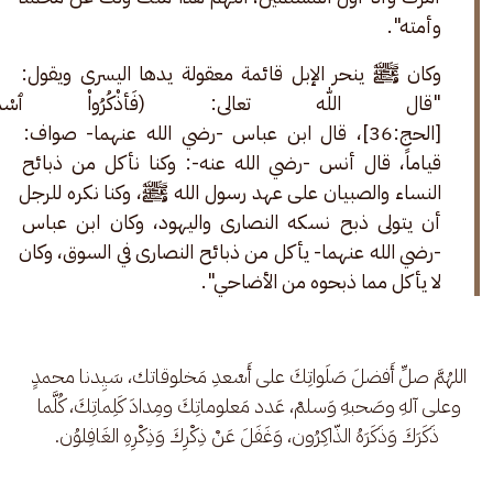
وأمته".
وكان ﷺ ينحر الإبل قائمة معقولة يدها اليسرى ويقول: 
"قال اللّٰه تعالى: (فَأذْكُرُواْ ٱسْمَ 
[الحج:36]، قال ابن عباس -رضي الله عنهما- صواف: 
قياماً، قال أنس -رضي الله عنه-: وكنا نأكل من ذبائح 
النساء والصبيان على عهد رسول الله ﷺ، وكنا نكره للرجل 
أن يتولى ذبح نسكه النصارى واليهود، وكان ابن عباس 
-رضي الله عنهما- يأكل من ذبائح النصارى في السوق، وكان 
لا يأكل مما ذبحوه من الأضاحي".
اللهُمَّ صلِّ أَفضلَ صَلَواتِكَ على أَسْعدِ مَخلوقاتك، سَيِدنا محمدٍ 
وعلى آلهِ وصَحبهِ وَسلمْ، عَدد مَعلوماتِكَ ومِدادَ كَلِماتِكَ، كُلَّما 
ذَكَرَكَ وَذَكَرَهُ الذّاكِرُون، وَغَفَلَ عَنْ ذِكْرِكَ وَذِكْرِهِ الغَافِلوُن.