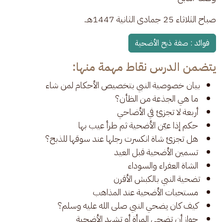
صباح الثلاثاء 25 جمادى الثانية 1447هـ.
فوائد : صفة ذبح الأضحية
يتضمن الدرس نقاط مهمة منها:
بيان خصوصية النبي بتخصيص الأحكام لمن شاء
ما هي الجذعة من الظأن؟
أربعة لا تجزئ في الأضاحي
حكم إذا عيّن الأضحية ثم طرأ عيب بها
هل تجزئ شاة انكسرت رجلها عند سوقها للذبح؟
تسمين الأضحية قبل العيد
الشاة العفراء والسوداء
تضحية النبي بالكبش الأقرن
مستحبات الأضحية عند المذاهب
كيف كان يضحي النبي صلى الله عليه وسلم؟
جواز أن تضحي المرأة أو تشهد الأضحية