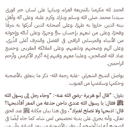
الحمد لله مكرمنا بالشريعة الغراء، وبيانها على لسان خير الورى 
سيدنا محمد صلى الله وسلم وبارك وكرم عليه، وعلى آله وأهل 
بيته الذين حازوا به طهرًا، وعلى أصحابه الذين أدركوا به شرفًا 
وفخرًا، وعلى من تبعهم بإحسان سرًّا وجهرًا، وعلى آبائه وإخوانه 
من الأنبياء والمرسلين الراقين في الفضل والشرف أعلى الذُرى، 
وعلى آلهم وصحبهم وتابعيهم، وعلى الملائكة المقربين وجميع 
عباد الله الصالحين، وعلينا معهم وفيهم إنه أكرم الأكرمين وأرحم 
الراحمين.
يواصل الشيخ الشعراني -عليه رحمة الله- ذكر ما يتعلق بالأضحية 
وحكمها وسلامتها من العيوب.
يقول: 
"قال أبو هريرة -رضي الله عنه-: "وجاء رجل إلى رسول الله 
ﷺ فقال: يا رسول الله عندي داجن جذعة من المعز أفأذبحها؟ 
قال: اذبحها ولا تصلح لغيرك"، 
وفي هذا بيان مكانه ﷺ عند الحق 
تعالى، وأنه يجري على يديه تخصيص لمن شاء، كما جاء أيضًا في 
الصحيح أنه لما أخبرهم أن وقت الأضحية من بعد الصلاة، وأن من 