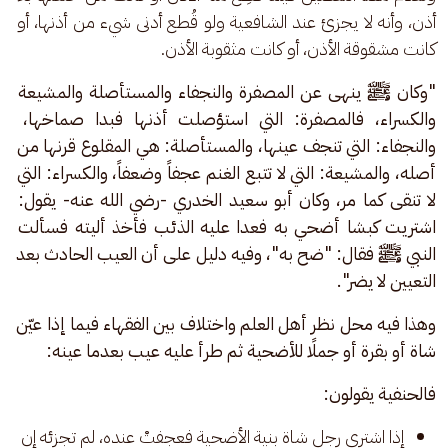
أذن، وأنه لا يجزئ عند الشافعية ولو قُطع أدنى شيء من أذنها، أو 
كانت مشقوقة الأذن، أو كانت مثقوبة الأذن.
"وكان ﷺ ينهى عن المصفرة والنجفاء والمستأصلة والمشيعة 
والكسراء، فالمصفرة: التي استؤصلت أذنها فبدا صماخها، 
والنجفاء: التي تنجف عينها، والمستأصلة: هي المقلوع قرنها من 
أصله، والمشيعة: التي لا تتبع الغنم عجفاً وضعفاً، والكسراء: التي 
لا تنقى كما مر، وكان أبو سعيد الخدري -رضي الله عنه- يقول: 
اشتريت كبشا أضحي به فعدا عليه الذئب فأخذ أليته فسألت 
النبي ﷺ فقال: "ضح به"، وفيه دليل على أن العيب الحادث بعد 
التعيين لا يضر".
وهذا فيه محل نظر أهل العلم واختلاف بين الفقهاء فيما إذا عيّن 
شاة أو بقرة أو جملًا للأضحية ثم طرأ عليه عيب بعدما عينه:
فالحنفية يقولون: 
إذا اشترى رجل شاة بنية الأضحية فعجفتْ عنده، لم تجزئه إن