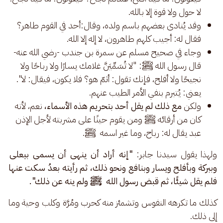
لا حول ولا قوة إلا بالله.
وقد يُنادى بعضهم باسم ولده، وقال:أحد في القوم طاهر؟
فقال له: أجيب كلهم طاهرون، لا إله إلا الله.
وجاء في صحيح مسلم عن سمرة بن جندب -رضي الله عنه-
قال رسول الله ﷺ: "لا تُسَمِّيَنَّ غلامك يسارًا ولا رباحًا ولا
نجيحًا ولا أفلح، فإنك تقول: أثمّ هو؟ فلا يكون، فيقال: لا".
يعني: يُتبرم بنفي الأمر الطيب عنهم.
ولكن
مع ذلك لم يقل أحد بتحريم هذه الأسماء،
نعم، لأنه
كان من أرقائه
ﷺ ومن يقوم حينًا على مشربته لأجل الإذن
عبد يقال له: رباح، وما غير اسمه
ﷺ.
ولهذا يقول سيدنا جابر: 
"إنه أراد أن ينهى أن يسمى بيعلى 
وببركة وبأفلح ويسار وبنافع ونحو ذلك، ثم رأيته بعدُ سكت عنها 
فلم يقل شيئًا، ثم قبض رسول الله  ﷺ ولم ينه عن ذلك".
كذلك ما تكرهه النفوس وتشمئز منه كحرب ومُرَّة وكلب وحية وما 
إلى ذلك.