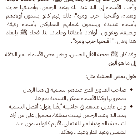
وأحب الأسماء إلى الله عبد الله وعبد الرحمن، وأصدقها حارث 
وهمام، وأقبحها  حرب ومرة"، ذلك إنهم كانوا يسمون أولادهم 
بأسماء شديدة ويسمون غلمانهم المملوكين بأسماء رقيقة 
ولطيفة، ويقولون: أولادنا لأعدائنا وغلماننا لنا. فجاء ﷺ
بإبعاد 
هذا وقال: 
"أقبحها حرب ومرة".
وقد كان ﷺ يعجبه الفأل الحسن، ويغير بعض الأسماء الغير اللائقة 
إلى ما هو أَليق.
يقول بعض الحنفية مثل
:
صاحب الفتاوى الذي عندهم التسمية في هذا الزمان
يصغرونها وكذا الأسماء ممكن التسمية بغيرها.
وابن عابدين عندهم في حاشيته أيضًا يقول: أفضل التسمية
بعبد الله وعبد الرحمن ليست مطلقة، محمول على من أراد
التسمية بالعبودية لغير الله تعالى، لأنهم كانوا يسمون عبد
الشمس وعبد الدار وعبد... وهكذا.