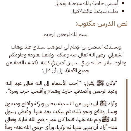
أسامي خاصة بالله سبحانه وتعالى
طلب سيدتنا عائشة كنية
نص الدرس مكتوب:
بسم الله الرحمن الرحيم
وبسندكم المتصل إلى الإمام أبي المواهب سيدي عبدالوهاب 
الشعراني -رضي الله تعالى عنه وعنكم- ونفعنا بعلومه وعلومكم 
وعلوم سائر الصالحين في الدارين آمين في كتابه:
 (كشف الغمة عن 
جميع الأمة)، 
 إلى أن قال:
"وكان ﷺ يقول: "أحب الأسماء إلى الله تعالى عبد الله 
وعبد الرحمن وأصدقها حارث وهمام وأقبحها حرب ومرة". 
وأراد ﷺ أن ينهى عن التسمية بيعلى وبركة وأفلح وميمون 
ويسار ونافع ونحو ذلك ثم سكت بعد عنها، وقُبِضَ رسول 
الله ﷺ ولم ينه عنها، فلما كان عمر -رضي الله تبارك وتعالى 
عنه- أراد أن ينهى عنها ثم تركها، ورأى -رضي الله عنه- رجلاً 