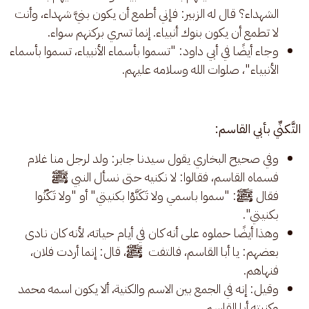
الشهداء؟ قال له الزبير: فإني أطمع أن يكون بنيَّ شهداء، وأنت
لا تطمع أن يكون بنوك أنبياء. إنما تسري بركتهم سواء.
وجاء أيضًا في أبي داود: "تسموا بأسماء الأنبياء، تسموا بأسماء
الأنبياء"، صلوات الله وسلامه عليهم.
التَّكنِّي بأبي القاسم:
وفي صحيح البخاري يقول سيدنا جابر: ولد لرجل منا غلام
فسماه القاسم، فقالوا: لا نكنيه حتى نسأل النبي
ﷺ
فقال
ﷺ
: "سموا باسمي ولا تَكَنَّوْا بكنيتي" أو "ولا تَكْنُوا
بكنيتي".
وهذا أيضًا حملوه على أنه كان في أيام حياته، لأنه كان نادى
بعضهم: يا أبا القاسم، فالتفت
ﷺ
، قال: إنما أردت فلان،
فنهاهم.
وقيل: إنه في الجمع بين الاسم والكنية، ألا يكون اسمه محمد
وكنيته أبا القاسم.