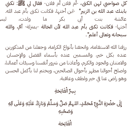
كل صواحبي لهن الكنى، 
-أم فلان أم فلان-
 فقال لي ﷺ: تكني 
بابنك عبد الله بن الزبير"  
-ابن أختها، فكانت تكنى بأم عبد الله. 
عائشة بنت أبي بكر ما ولدت، ليس
أختها- 
فكانت تكنى بأم عبد الله لأن الخالة 
-بمنزلة-
 أمّ، والله 
سبحانه وتعالى أعلم". 
رزقنا الله الاستقامة، واتحفنا بأنواع الكرامة، وجعلنا من المذكورين 
عنده بكل خير، والمسمين عنده بأسماء الفضل والإحسان 
والامتنان والجود والكرم، وأعاذنا من شرور أنفسنا وسيئات أعمالنا، 
واصلح أحوالنا مظهر بأحوال الصالحين، ويختم لنا بأكمل الحسن 
وهو راض عنا في خير ولطف وعافية. 
بِسِرِّ الْفَاتِحَةِ
 إِلَى حَضْرَةِ النَّبِيِّ مُحَمَّدٍ، اللهمَّ صَلِّ وَسَلِّمْ وَبَارِكْ عَلَيْهِ وَعَلَى آلِهِ 
وَصَحْبِهِ 
الْفَاتِحَة