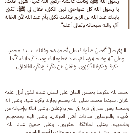
رسول الله ﷺ، وكانت عائشة -رضي الله عنها- تقول: قلت: 
يا رسول الله كل صواحبي لهن الكنى، فقال لي ﷺ: تكني 
بابنك عبد الله بن الزبير فكانت تكنى بأم عبد الله لأن الخالة 
أمّ، والله سبحانه وتعالى أعلم". 
اللهُمَّ صلِّ أَفضلَ صَلَواتِكَ على أَسْعدِ مَخلوقاتك، سَيِدنا محمدٍ 
وعلى آلهِ وصَحبهِ وَسلمْ، عَدد مَعلوماتِكَ ومِدادَ كَلِماتِكَ، كُلَّما 
ذَكَرَكَ وَذَكَرَهُ الذّاكِرُون، وَغَفَلَ عَنْ ذِكْرِكَ وَذِكْرِهِ الغَافِلوُن.
الحمد لله مكرمنا بحسن البيان على لسان عبده الذي أنزل عليه 
القرآن، سيدنا محمد صلى الله وسلم وبارك وكرم عليه، وعلى آله 
وصحبه ومن سار في دربه في السر والإعلان، وعلى آبائه وإخوانه من 
الأنبياء والمرسلين سادات أهل العرفان، وعلى آلهم وصحبهم 
وتابعيهم، وعلى الملائكة المقربين، وعلى جميع عباد الله 
الصالحين، وعلينا معهم وفيهم برحمتك يا أرحم الراحمين.