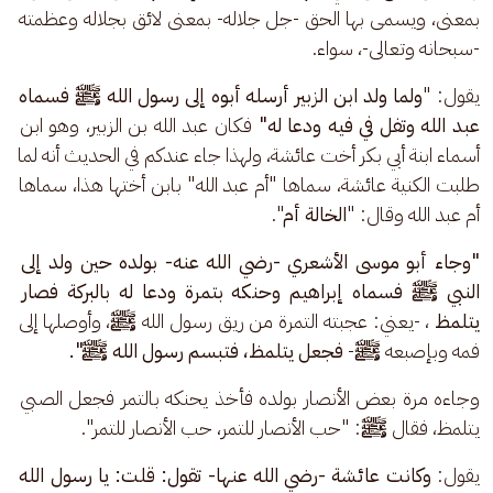
بمعنى، ويسمى بها الحق -جل جلاله- بمعنى لائق بجلاله وعظمته 
-سبحانه وتعالى-، سواء.
يقول: "
ولما ولد ابن الزبير أرسله أبوه إلى رسول الله ﷺ فسماه 
عبد الله وتفل في فيه ودعا له"
 فكان عبد الله بن الزبير، وهو ابن 
أسماء ابنة أبي بكر أخت عائشة، ولهذا جاء عندكم في الحديث أنه لما 
طلبت الكنية عائشة، سماها "أم عبد الله" بابن أختها هذا، سماها 
أم عبد الله وقال: "
الخالة أم
".
"وجاء أبو موسى الأشعري -رضي الله عنه- بولده حين ولد إلى 
النبي ﷺ فسماه إبراهيم وحنكه بتمرة ودعا له بالبركة فصار 
يتلمظ 
، -يعني: عجبته التمرة من ريق رسول الله 
ﷺ
، وأوصلها إلى 
فمه وبإصبعه 
ﷺ
- 
فجعل يتلمظ، فتبسم رسول الله ﷺ".
وجاءه مرة بعض الأنصار بولده فأخذ يحنكه بالتمر فجعل الصبي 
يتلمظ، فقال 
ﷺ
: "حب الأنصار للتمر، حب الأنصار للتمر".
يقول: 
وكانت عائشة -رضي الله عنها- تقول: قلت: يا رسول الله 