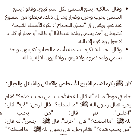
وقال المالكية: يمنع التسمي بكل اسم قبيح. وقالوا: يمنع
التسمي بحرب وحزن وضرار وما إلى ذلك، فجعلوا من الممنوع
عندهم. ويقول في "مغني المحتاج": تكره الأسماء القبيحة
كشيطان، أحد يسمي ولده شيطانًا! أو ظالم أو حمار أو كلب،
لا حول ولا قوة إلا بالله.
وقال الحنابلة: تكره التسمية بأسماء الجبابرة كفرعون، واحد
يسمي ولده نمرود ولا فرعون ولا قارون، لا إله إلا الله.
كان ﷺ يكره الاسم القبيح للأشخاص والأماكن والقبائل والجبال
:
جاء في موطأ مالك أنه قال للقحة تُحلب: من يحلب هذه؟" فقام 
رجل، فقال رسول الله 
ﷺ
: "ما اسمك؟" قال الرجل: "مُرة". قال: 
"اجلس". ثم قال: "من يحلب هذه
الله 
ﷺ
: "ما اسمك؟" قال: "حرب". قال 
ﷺ
: "اجلس". ثم قال: 
"من يحلب هذه؟" فقام رجل، قال رسول الله 
ﷺ
: "ما اسمك؟" 