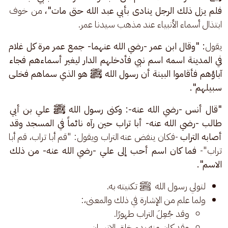
فلم يزل ذلك الرجل ينادى بأبي عبد الله حتى مات"،
 من خوف 
ابتذال أسماء الأنبياء عند مذهب سيدنا عمر.
يقول
: "وقال ابن عمر -رضي الله عنهما- جمع عمر مرة كل غلام 
في المدينة اسمه اسم نبي فأدخلهم الدار ليغير أسماءهم فجاء 
آباؤهم فأقاموا البينة أن رسول الله ﷺ هو الذي سماهم فخلى 
سبيلهم".
"قال أنس -رضي الله عنه-: وکنى رسول الله ﷺ علي بن أبي 
طالب -رضي الله عنه- أبا تراب حين رآه نائماً في المسجد وقد 
أصابه التراب 
-فكان ينفض عنه التراب ويقول: "قم أبا تراب، قم أبا 
تراب"- 
فما كان اسم أحب إلى علي -رضي الله عنه- من ذلك 
الاسم".
لتولي رسول الله
ﷺ
تكنيته به.
ولما علم من الإشارة في ذلك والمعنى،:
وقد جُعِلَ التراب طهورًا.
وقد كان منه بدء خلق الإنسان.