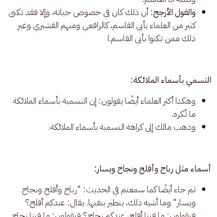
والقول الأرجح:
أن ذلك كان في خصوص حياته، وإلا فقد تكنى
كثير من العلماء بأبي القاسم، كالرافعي ومنهم القشيري وغير
ذلك ممن تكنوا بأبي القاسم.ا
التسمي بأسماء الملائكة:
وهكذا أكثر العلماء أيضًا يقولون: إن التسمية بأسماء الملائكة
ما تُكره.
وذهب مالك إلى كراهة التسمية بأسماء الملائكة.
أسماء مثل رباح وأفلح ونجاح ويسار:
ثم جاء أيضًا كما سمعتم في الحديث: "رباح وأفلح ونجاح
ويسار" وما أشبه ذلك، يتطير بنفيها. يقال: عندكم أفلح؟
فيقولون: ما فينا أفلح، عندكم نجاح؟ فيقولون: ما فينا نجاح.