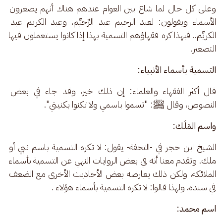
وعلى كل حال لما شاع بين العوام عندهم هناك أنهم يصغرون 
الأسماء ويقولون: لعبد الرحيم عبد الرِّحيِّم، وعبد الكريم عبد 
الكريِّم.. فبهذا كره فقهاؤهم التسمية بهذا إذا كانوا يستعملون فيها 
التصغير.
التسمية بأسماء الأنبياء:
قال أكثر الفقهاء والعلماء: إن ذلك خير، وقد جاء في بعض 
النصوص، وقال ﷺ: "تسموا باسمي ولا تكنوا بكنيتي". 
واسم المَلَك:
الشيخ ابن حجر في -التحفة- يقول: لا تكره التسمية باسم نبي أو 
ملك. وتقدم معنا أنه في بعض الروايات النهي عن التسمية بأسماء 
الملائكة، ولكن ذلك يعارضه بعض الأحاديث الأخرى مع الضعف 
في سنده، ولهذا قالوا: لا تكره التسمية بأسماء هؤلاء . 
اسم محمد: