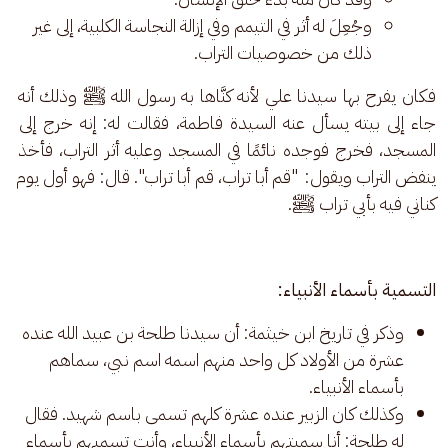
وجُعِلَ له أثر في التيمم وفي إزالة النجاسة الكلبية، إلى غير
ذلك من خصوصيات التراب.
فكان يفرح بها سيدنا علي لأنه كنَّاها به رسول الله ﷺ وذلك أنه 
جاء إلى بيته يسأل عنه السيدة فاطمة، فقالت له: إنه خرج إلى 
المسجد، فخرج فوجده نائمًا في المسجد وعليه أثر التراب، فأخذ 
ينفض التراب ويقول: "قم أبا تراب، قم أبا تراب". قال: فهو أول يوم 
كناني فيه بأبي تراب
ﷺ.
التسمية بأسماء الأنبياء:
وذكر في تاريخ ابن خيثمة: أن سيدنا طلحة بن عبيد الله عنده
عشرة من الأولاد كل واحد منهم اسمه اسم نبي، سماهم
بأسماء الأنبياء.
وكذلك كان الزبير عنده عشرة كلهم تسمى باسم شهيد. فقال
له طلحة: أنا سميتهم بأسماء الأنبياء، وأنت تسميهم بأسماء