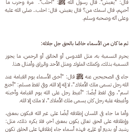
قال: "يعيش". قال رسول الله 
ﷺ
: "احلب".  مرة وحرب ما 
أحبهم، قال اسمك من؟ قال يعيش، قال: احلب.. صلى الله عليه 
وعلى آله وصحبه وسلم.
ثم ما كان من الأسماء خاصًا بالحق جل جلاله:
يحرم التسمية به، مثل القدوس أو الخالق أو الرحمن، ما يجوز 
التسمية بذلك، وكملك الملوك ومثل الأحد والرزاق وأمثال هذا.
جاء في الصحيحين عنه 
ﷺ
 قال: "أخنى الأسماء يوم القيامة عند 
الله رجل تسمى ملك الأملاك"، لا إله إلا الله. وفي لفظ مسلم: "أخنع 
اسم"، وفي لفظ أيضًا: "أغيظ رجل على الله يوم القيامة وأخبثه 
وأغيظه عليه رجل كان يسمى ملك الأملاك"، لا ملك إلا الله.
وأما ما جاء في اللسان إطلاقه أيضًا على غير الله فيكون بمعنى، 
وإطلاقه على الحق تعالى يكون بمعنى آخر، فلا يكره ذلك، مثل: 
رشيد أو بديع أو عَلِيْ، فهذه أسماء جاء إطلاقها على الخلق تكون 