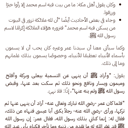
وكان يقول أهل مكة: ما من بيت فيه اسم محمد إلا رأوا خيرًا
ورزقوا.
وجاء في بعض الأحاديث أيضًا "أن لله ملائكة تزور في البيوت
من يسكن فيه اسم محمد" فتزوره هؤلاء الملائكة إكرامًا لاسم
رسول الله ﷺ.
وكما سيأتي معنا أن سيدنا عمر وغيره كان يحب أن لا يسمون 
بأسماء الأنبياء تعظيمًا للأنبياء، وخصوصًا يسمون بذلك غلمانهم 
وما إلى ذلك. 
يقول: 
"وأراد ﷺ أن ينهى عن التسمية بيعلى وبركة وأفلح 
وميمون ويسار ونافع ونحو ذلك ثم سكت بعد عنها، وقبض 
رسول الله ﷺ ولم ينه عنها"، 
إذًا: فلا نهيَ.
"فلما كان عمر -رضي الله تبارك وتعالى عنه- أراد أن ينهى عنها ثم 
تركها، ورأى -رضي الله عنه- رجلاً يكنى أبا عیسی فنهاه عن ذلك، 
فقال له: إنما كناني بذلك رسول الله، فقال عمر: إن رسول الله 
ﷺ قد غفر الله له ما تقدم من ذنبه وما تأخر فكناه بأبي عبد الله 