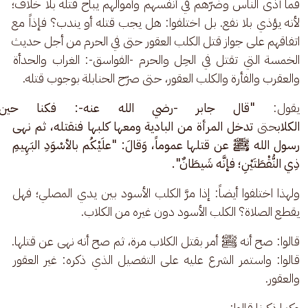
فما آذى الناس وضرّهم في أنفسهم وأموالهم يباح قتله بلا خلاف؛ 
لأنه يؤذي بلا نفع. بل اختلفوا: هل يجب قتله أو يندب؟ فإذاً مع 
اتفاقهم على جواز قتل الكلب العقور حتى في الحرم من أجل حديث 
الخمسة التي تقتل في الحِل والحرم -الفواسق-: الغراب والحدأة 
والعقرب والفأرة والكلب العقور، حتى صرّح الحنابلة بوجوب قتله.
يقول: 
"قال جابر -رضي الله عنه-:
فكنا حين 
الكلاب
حتى 
تدخل المرأة من البادية ومعها كلبها فنقتله، ثم نهى 
رسول الله ﷺ عن قتلها عموماً،
وَقالَ: "علَيْكُم بالأسْوَدِ البَهِيمِ 
ذِي النُّقْطَتَيْنِ؛ فإنَّه شَيطَانٌ".
ولهذا اختلفوا أيضاً: إذا مرَّ الكلب الأسود بين يدي المصلي؛ فهل 
يقطع الصلاة؟ الكلب الأسود دون غيره من الكلاب.
قالوا: صح أنه ﷺ أمر بقتل الكلاب مرة، ثم صح أنه نهى عن قتلها. 
قالوا: واستمر الشرع عليه على التفصيل الذي ذكره: غير العقور 
والعقور.
وكما ذكرنا قالوا: 