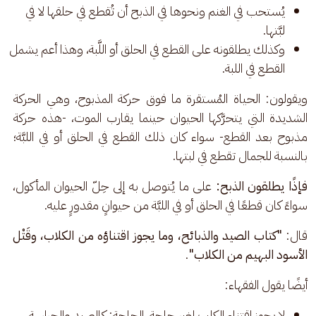
يُستحب في الغنم ونحوها في الذبح أن تُقطع في حلقها لا في
لبَّتها.
وكذلك يطلقونه على القطع في الحلق أو اللَّبة، وهذا أعم يشمل
القطع في اللبة.
ويقولون: الحياة المُستقرة ما فوق حركة المذبوح، وهي الحركة 
الشديدة التي يتحرَّكها الحيوان حينما يقارب الموت، -هذه حركة 
مذبوح بعد القطع- سواء كان ذلك القطع في الحلق أو في اللبَّة؛ 
بالنسبة للجمال تقطع في لبتها. 
فإذًا يطلقون الذبح: 
على
ما يُتوصل به إلى حِلّ الحيوان المأكول، 
سواءً كان قطعًا في الحلق أو في اللبَّة من حيوانٍ مقدورٍ عليه.
قال: 
"كتاب الصيد والذبائح، وما يجوز اقتناؤه من الكلاب، وقَتْل 
الأسود البهيم من الكلاب"
.
أيضًا يقول الفقهاء: 
لا يجوز اقتناء الكلب لغير حاجة. الحاجة: كالصيد والحراسة