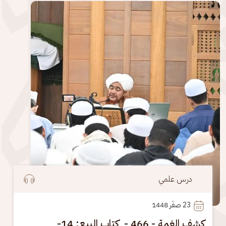
الصورة
درس علمي
23
 صفَر 1448
كشف الغمة - 466 - كتاب البيع: 14-