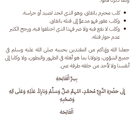
كلب محترم باتفاق، وهو الذي اتخذ لصيد أو حراسة.
وكلب عقور فهو مدعوٌ إلى قتله باتفاق.
وكلب لا نفع فيه ولا ضر فهذا الذي اختلفوا فيه، ورجح الكثير
عدم جواز قتله.
جعلنا الله وإياكم من المقتدين بحبيبه صلى الله عليه وسلم في 
جميع الشؤون، وتولانا بما هو أهله في الظهور والبطون، ولا وكلنا إلى 
أنفسنا ولا لأحد من خلقه طرفة عين.
بِسِرِّ الْفَاتِحَةِ
إِلَى حَضْرَةِ النَّبِيِّ مُحَمَّدٍ، اللهمَّ صَلِّ وَسَلِّمْ وَبَارِكْ عَلَيْهِ وَعَلَى آلِهِ 
وَصَحْبِهِ 
الْفَاتِحَة