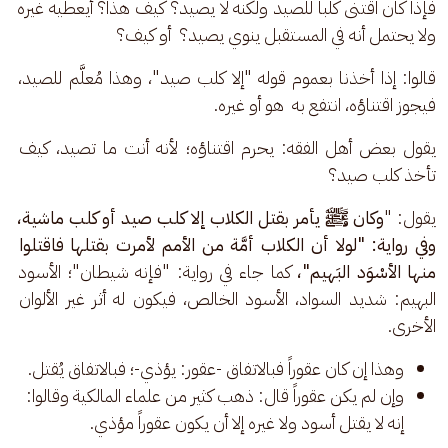
فإذا كان اقتنى كلباً للصيد ولكنه لا يصيد؟ كيف هذا؟ أيعطيه غيره 
ولا يحتمل أنه في المستقبل ينوي يصيد؟  أو كيف؟ 
قالوا: إذا أخذنا بعموم قوله "إلا كلب صيد"، وهذا مُعلَّم للصيد، 
فيجوز اقتناؤه، انتفع به  هو أو غيره.
يقول بعض أهل الفقه: يحرم اقتناؤه؛ لأنه أنت ما تصيد، كيف 
تأخذ كلب صيد؟
يقول: "
وكان ﷺ يأمر بقتل الكلاب إلا كلب صيد أو كلب ماشية، 
وفي رواية: "لولا أن الكلاب أمَّة من الأمم لأمرت بقتلها فاقتلوا 
منها الأسْوَد البَهيم"، 
كما جاء في رواية: "فإنه شيطان"؛ الأسود 
البهيم: شديد السواد، الأسود الخالص، فيكون له أثر غير الألوان 
الأخرى.
وهذا إن كان عقوراً فبالاتفاق -عقور: يؤذي-؛ فبالاتفاق يُقتل.
وإن لم يكن عقوراً قال: ذهب كثير من علماء المالكية وقالوا:
إنه لا يقتل أسود ولا غيره إلا أن يكون عقوراً مؤذي.