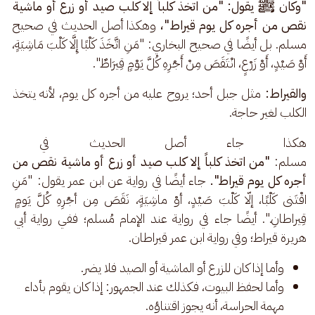
"وكان ﷺ يقول: "من اتخذ كلباً إلا كلب صيد أو زرع أو ماشية 
نقص من أجره كل يوم قيراط"، 
وهكذا أصل الحديث في صحيح 
مسلم. بل أيضًا في صحيح البخاري: "مَنِ اتَّخَذَ كَلْبًا إِلَّا كَلْبَ مَاشِيَةٍ، 
أَوْ صَيْدٍ، أَوْ زَرْعٍ، انْتَقَصَ مِنْ أَجْرِهِ كُلَّ يَوْمٍ قِيرَاطٌ".
والقيراط: 
مثل جبل أحد؛ يروح عليه من أجره كل يوم، لأنه يتخذ 
الكلب لغير حاجة. 
هكذا جاء أصل الحديث في البخار
مسلم: 
"من اتخذ كلباً إلا كلب صيد أو زرع أو ماشية نقص من 
أجره كل يوم قيراط".
 جاء أيضًا في رواية عن ابن عمر يقول: "مَنِ 
اقْتَنى كَلْبًا، إلّا كَلْبَ صَيْدٍ، أوْ ماشِيَةٍ، نَقَصَ مِن أجْرِهِ كُلَّ يَومٍ 
قِيراطانِ.". أيضًا جاء في رواية عند الإمام مُسلم؛ ففي رواية أبي 
هريرة قيراط؛ وفي رواية ابن عمر قيراطان.
وأما إذا كان للزرع أو الماشية أو الصيد فلا يضر.
وأما لحفظ البيوت، فكذلك عند الجمهور: إذا كان يقوم بأداء
مهمة الحراسة، أنه يجوز اقتناؤه.