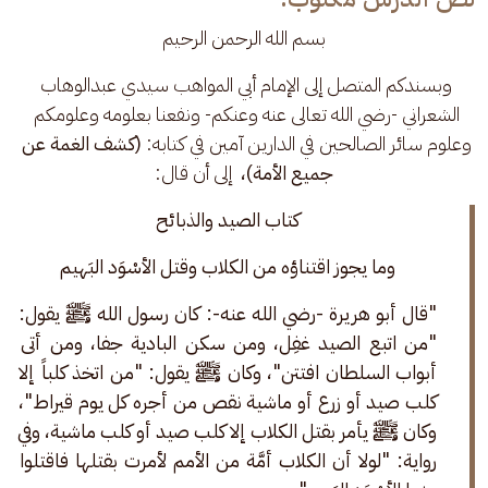
بسم الله الرحمن الرحيم
وبسندكم المتصل إلى الإمام أبي المواهب سيدي عبدالوهاب 
الشعراني -رضي الله تعالى عنه وعنكم- ونفعنا بعلومه وعلومكم 
وعلوم سائر الصالحين في الدارين آمين في كتابه:
 (كشف الغمة عن 
جميع الأمة)،  
إلى أن قال:
كتاب الصيد والذبائح 
وما يجوز اقتناؤه من الكلاب وقتل الأسْوَد البَهيم 
"قال أبو هريرة -رضي الله عنه-: كان رسول الله ﷺ يقول: 
"من اتبع الصيد غفِل، ومن سكن البادية جفا، ومن أتى 
أبواب السلطان افتتن"، وكان ﷺ يقول: "من اتخذ كلباً إلا 
كلب صيد أو زرع أو ماشية نقص من أجره كل يوم قيراط"، 
وكان ﷺ يأمر بقتل الكلاب إلا كلب صيد أو كلب ماشية، وفي 
رواية: "لولا أن الكلاب أمَّة من الأمم لأمرت بقتلها فاقتلوا 