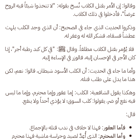
وقالوا: إن الأمر بقتل الكلاب نُسخ بقوله: "لا تتخذوا شيئاً فيه الروح 
غرضاً"، فأدخلوا في ذلك الكلاب.
وذكروا الحديث الذي جاء في الصحيح: أن الذي وجد الكلب يلهث 
عطشاً فسقاه، فشكر الله له وغفر له.
 فلا يُؤمر بقتل الكلاب مطلقاً. وقال ﷺ: "في كل كبد رطبة أجر"، إذا 
كان الأجر في الإحسان إليه، فالوزر في الإساءة إليه.
وأما ما جاء في الحديث: أن الكلب الأسود شيطان، قالوا: نعم، لكن 
هذا ما يدل على طلب قتله. 
وهكذا يقول الشافعية: الكلب: إما عقور وإما محترم، وإما ما ليس 
فيه نفع أو ضر، يقولوا: كلب السوق؛ لا يؤذي أحداً ولا ينفع.
قال: 
فأما العقو
ر: فهذا لا خلاف في ندب قتله بالإجماع.
وأما المحترم
: الذي أُعِدَّ لصيد وحراسة ماشية فهذا محترم