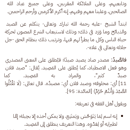
وتابعيهم، وعلى الملائكة المقربين، وعلى جميع عباد الله 
الصالحين، وعلينا معهم وفيهم، إنه أكرم الأكرمين وأرحم الراحمين.
ابتدأ الشيخ -عليه رحمة الله تبارك وتعالى- يتكلم عن الصيد 
والذبائح وما وَرَد في ذلك؛ وذلك لاستيعاب الشرع المصون لحركة 
حياة الناس وكل ما يطرأ لهم فيها، وترتيب ذلك بنظام الحق -جل 
جلاله وتعالى في علاه-.
فالصَّيدُ: 
مصدر صاد يصيد صيدًا؛ فيُطلق على المعنى المصدري 
وهو فعل الاصطياد، كما يُطلق على المَصِيد. يُقال: "صيد فلان 
صيدٌ كثير"، والمراد به المَصِيد. كما قال
11] أي: مخلوقه؛ وصيد فلان أي: مصيدُه. قال تعالى: (لَا تَقْتُلُوا 
الصَّيْدَ وَأَنتُمْ حُرُمٌ) [المائدة: 95].
ويقول أهل الفقه في تعريفه: 
إنه اسم لِمَا يَتَوَحَّش ويَمتَنِع، ولا يمكن أخذه إلا بحِيلة؛ إمَّا
لطيرانِه أو لِعَدْوِه. وهذا التعريف ينطلق إلى المَصِيد.