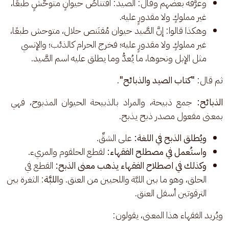
وعرَّفه بعضهم وقال: الصيد: اقتناصُ حيوانٍ متوحِّشٍ طبعًا،
غير مملوكٍ ولا مقدورٍ عليه.
وهكذا قالوا: إنَّ الصَّيد حيوان مُقتَنص حلال، متوحش طبعًا،
غير مملوكٍ ولا مقدورٍ عليه؛ فخرج الحرام كالذئب؛ والإنسي
مثل الإبل ونحوها، ما يُعدُّ وما يطلق عليه اسم الصَّيد.
ثم قال: 
"كتاب الصيد والذبائح"
. 
الذبائح:
 جمع ذبيحة، والمراد بالذبيحة الحيوان المذبوح، فهي 
بمعنى مفعول مصدر ذبح يذبح. 
ويُطلق الذبح في اللغة:
على الشقِّ.
واستُعمل في مصطلح الفقهاء:
لقطع الحلقوم والمريء.
وكذلك في اصطلاح الفقهاء يذهب معنى الذبح:
القطع في
الحلق، وهو ما بين اللبَّة واللحيين من العنق. و
اللبَّة
: الثغرة بين
الترقوتين أسفل العنق.
ويُريد الفقهاء هذا المعنى، يقولون: 