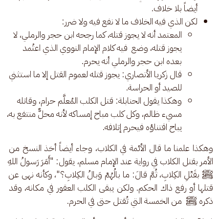
أيضاً بلا خلاف.
لكن الذي فيه الخلاف ما لا نفع فيه ولا ضرر:
المعتمد أنه لا يجوز قتله، كما رجحه ابن حجر والرملي، لا
يجوز قتله، وضع فيه كلام الإمام النووي الذي اعتُمد
بعده ابن حجر والرملي أنه يحرم.
قال زكريا الأنصاري: يجوز قتله لعموم القتل إلا ما استثني
للصيد أو الحراسة.
وهكذا يقول الحنابلة: قتل الكلب المُعلَّم حرام، وقاتله
مسيء ظالم، وكل كلب مباح إمساكه لأنه محلٌّ منتفع به،
يباح اقتناؤه فيحرم إتلافه.
وهكذا علمنا ما قال الأئمة في الكلاب، وجاء أيضاً أخذ النسخ من 
الأمر بقتل الكلاب في رواية عند الإمام مسلم، يقول: "أَمَرَ رَسولُ اللهِ 
ﷺ بقَتْلِ الكِلابِ، ثُمَّ قالَ: ما بالُهُمْ وَبالُ الكِلابِ؟"، وكأنه نهى عن 
قتلها أو رفع ذاك الحكم. ولكن يبقى الكلب العقور في مكانه، وقد 
ذكره ﷺ
 من الخمسة التي تُقتل حتى في الحرم.