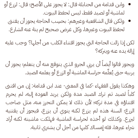
وابن قدامة من الحنابلة قال: لا يجوز على الأصح؛ قال: لزرع أو
لماشية أو لصيد فقط، ليس لحفظ البيوت.
ولكن قال الشافعية وغيرهم: بحسِب الحاجة يجوز أن يقتنى
لحفظ البيوت وغيرها، وكل غرض صحيح لم ينهَ عنه الشارع.
لكن إذا زالت الحاجة التي يجوز اقتناء الكلب من أجلها؟ وجب عليه 
إزالة يده عنه ويتركه؟ 
ويجوز قالوا أيضاً أن يربي الجرو الذي يتوقع منه أن يتعلم؛ يجوز أن 
يربيه حتى يُعلّمه حراسة الماشية أو الزرع أو يعلمه الصيد.
وهكذا يقول الفقهاء -كما في المغني- عند ابن قدامة: إن من اقتنى 
كلباً لصيد ثم ترك الصيد مدة ولكن يريد العودة إليه، لم يحرم 
اقتناؤه في مدة تركه؛ لأن ذلك لا يمكن التحرز منه، مثل صاحب 
الزرع؛ السنة هذه لم يزرع لكنه ينوي أن يزرع، فيجوز أن يقتنيه 
ليزرع. وكذلك لو أخذه لحراسة الماشية فهلكت ماشيته لكنه أراد 
شراء غيرها، فله إمساك كلبها من أجل أن يشتري ثانية.