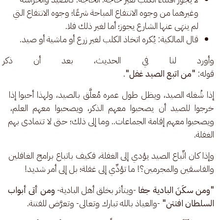
وغيرهما من وجوه الانتفاع المباحة شرعًا؛ وجوه الانتفاع التي
لم ينهَى عنها الشارع يجوز؛ أما لغير ذلك فلا.
قال المالكية: يُكره اتخاذ الكلب لغير زرع أو ماشية أو صيد.
وأورد لنا في الحديث، بعد أن ذكر
قوله: 
"من اتبع الصيد غفل"
.
إذا شُغله الصيد، ويظل طول عمره مُعلَّق بالصيد، ولهذا أحبوا إذا 
خرجوا للصيد أن يصحبوا معهم الذكر، ويصحبوا معهم العلم، 
ويصحبوا معهم إقامة الجماعات.. وما إلى ذلك؛ حتى لا تتمادى بهم 
الغفلة.
وإذا كان اتِّباع الصيد يؤدي إلى الغفلة، فكيف باتباع برامج الغافلين 
والفاسقين والمجرمين؟! ما تؤدِّي إلى غفلة؛ بل إلى أمر شديد! 
"ومن سكَنَ البادية جفا
 -ويتأثر بخلق أهل البادية- 
ومن أتى أبواب 
السلطان افتتن"
 -والعياذ بالله تبارك وتعالى- وتعرَّض للفتنة.