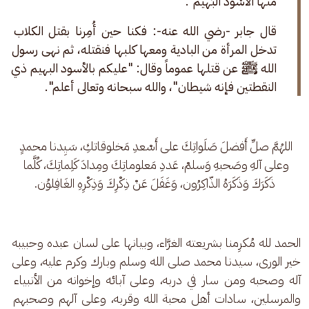
منها الأسْوَد البَهيم".
قال جابر -رضي الله عنه-: فكنا حين أُمِرنا بقتل الكلاب 
تدخل المرأة من البادية ومعها كلبها فنقتله، ثم نهى رسول 
الله ﷺ عن قتلها عموماً وقال: "عليكم بالأسود البهيم ذي 
النقطتين فإنه شيطان"، والله سبحانه وتعالى أعلم".
اللهُمَّ صلِّ أَفضلَ صَلَواتِكَ على أَسْعدِ مَخلوقاتكِ، سَيِدنا محمدٍ 
وعلى آلهِ وصَحبهِ وَسلمْ، عَددِ مَعلوماتِكَ ومِدادَ كَلِماتِكَ، كُلَّما 
ذَكَرَكَ وَذَكَرَهُ الذّاكِرُون، وَغَفَلَ عَنْ ذِكْرِكَ وَذِكْرِهِ الغَافِلوُن.
الحمد لله مُكرِمنا بشريعته الغرَّاء، وبيانها على لسان عبده وحبيبه 
خير الورى، سيدنا محمد صلى الله وسلم وبارك وكرم عليه، وعلى 
آله وصحبه ومن سار في دربه، وعلى آبائه وإخوانه من الأنبياء 
والمرسلين، سادات أهل محبة الله وقربه، وعلى آلهم وصحبهم 