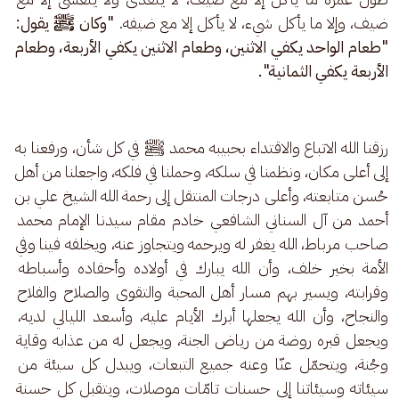
ضيف، وإلا ما يأكل شيء، لا يأكل إلا مع ضيفه. 
"وكان ﷺ يقول: 
"طعام الواحد يكفي الاثنين، وطعام الاثنين يكفي الأربعة، وطعام 
الأربعة يكفي الثمانية".
رزقنا الله الاتباع والاقتداء بحبيبه محمد ﷺ في كل شأن، ورفعنا به 
إلى أعلى مكان، ونظمنا في سلكه، وحملنا في فلكه، واجعلنا من أهل 
حُسن متابعته، وأعلى درجات المنتقل إلى رحمة الله الشيخ علي بن 
أحمد من آل السناني الشافعي خادم مقام سيدنا الإمام محمد 
صاحب مرباط، الله يغفر له ويرحمه ويتجاوز عنه، ويخلفه فينا وفي 
الأمة بخير خلف، وأن الله يبارك في أولاده وأحفاده وأسباطه 
وقرابته، ويسير بهم مسار أهل المحبة والتقوى والصلاح والفلاح 
والنجاح، وأن الله يجعلها أبرك الأيام عليه، وأسعد الليالي لديه، 
ويجعل قبره روضة من رياض الجنة، ويجعل له من عذابه وقاية 
وجُنة، ويتحمّل عنّا وعنه جميع التبعات، ويبدل كل سيئة من 
سيئاته وسيئاتنا إلى حسنات تامّات موصلات، ويتقبل كل حسنة 