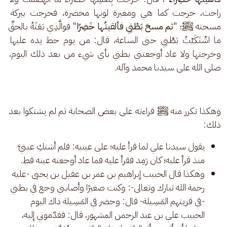
راحت، خرجت كما هي ومغيرة لونها مخضرة، فخرجت ببركة 
مسحته ﷺ؛ "
ثم مسحَ بَطْنِي فألقيتُها خَضِرًا
" فوالَّذِي بَعَثَهُ بالحقِّ 
ما اشْتَكَيْتُ بَطْنِي حتى الساعة، قال: من يوم حط يده عليها 
وخرجتها ولا عاد أوجعتني بطني بأي شيء من بعد ذلك اليوم، 
صلى الله على سيدنا محمد وآله.
وهكذا تكرر منه ﷺ قراءته على بعض الصحابة ثم لم يشتكوا بعد 
ذلك:
يقول سيدنا علي لما قرأ عليه؛ على عينيه: فلم أشتكِ عينيَّ
منذ قرأ عليه؛ كان رَمِد فقرأ عليه فما عاد أوجعته عينه قط.
وهكذا قال الحبيب إبراهيم بن عمر بن عقيل بن يحيى -عليه
رحمة الله تبارك وتعالى-: وكنت صغيرًا وأصابني وجع في بطني
-في قريتهم المَسِيلة- قال: وحضر في المَسِيلة ذاك اليوم
الحبيب علي بن عبد الرحمن المشهور، قال: فقدّموني إليه،