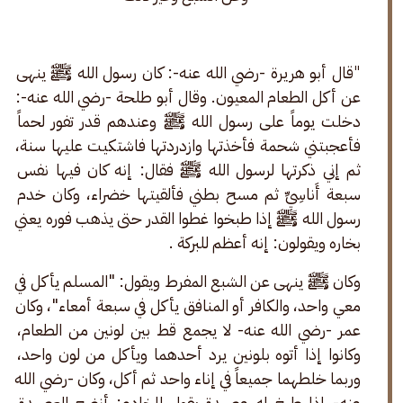
"
قال أبو هريرة -رضي الله عنه-: كان رسول الله ﷺ ينهى 
عن أكل الطعام المعيون. وقال أبو طلحة -رضي الله عنه-: 
دخلت يوماً على رسول الله ﷺ وعندهم قدر تفور لحماً 
فأعجبتني شحمة فأخذتها وازدردتها فاشتكيت عليها سنة، 
ثم إني ذكرتها لرسول الله ﷺ فقال: إنه كان فيها نفس 
سبعة أَناسِيِّ ثم مسح بطني فألقيتها خضراء، وكان خدم 
رسول الله ﷺ إذا طبخوا غطوا القدر حتى يذهب فوره يعني 
بخاره ويقولون: إنه أعظم للبركة .
وكان ﷺ ينهى عن الشبع المفرط ويقول: "المسلم يأكل في 
معي واحد، والكافر أو المنافق يأكل في سبعة أمعاء"، وكان 
عمر -رضي الله عنه- لا يجمع قط بين لونين من الطعام، 
وكانوا إذا أتوه بلونين يرد أحدهما ويأكل من لون واحد، 
وربما خلطهما جميعاً في إناء واحد ثم أكل، وكان -رضي الله 
عنه- إذا طبخ له عصيدة يقول للخادم: أنضج العصيدة 