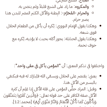
والمكروه
: ما زاد على الشبع قليلاً ولم يتضرر به.
والحرام -المُحَرَّم-
: البِطنة والأكل الكثير المضر للبدن هذا
يصير حرام.
وهكذا يقول الإمام النووي: يُكره أن يأكل من الطعام الحلال
فوق شبعه.
وهكذا يقول الحنابلة: يجوز أكله بحيث لا يؤذيه، يُكره مع
خوف تخمة.
واختلفوا في تذكير المعنى: أن 
"المؤمن يأكل في معًى واحد"
:
يعني: يقتصر على الحلال ويسمّي الله فيُبارَك له فيه فيكتفي
باليسير من الأكل هذا.
وقيل: المراد حضُّ المؤمن على قلة الأكل إذا عَلِم أن كثرة
الأكل صفة الكافر على حد قوله تعالى: ﴿وَالَّذِينَ كَفَرُوا يَتَمَتَّعُونَ
وَيَأْكُلُونَ كَمَا تَأْكُلُ الْأَنْعَامُ وَالنَّارُ مَثْوًى لَّهُمْ﴾ [محمد:12].