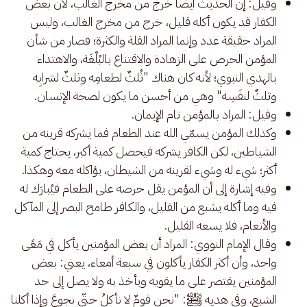
وقيل: إن الحديث أيضًا خرج من مخرج الغالب، لأن بعض
الكفار قد يكون أكله قليل، خرج من مخرج الغالب، وليس
المراد حقيقة عدد وإنما المراد القلة والكثرة؛ فصار من شأن
المؤمن الحرص على الزهادة والاقتناع بالبُلْغَة، والاهتداء
بالهدي النبوي؛ لأنه كان هناك "ثُلثٌ لطعامِه وثلثٌ لشرابِه
وثلثٌ لنفَسِه" وهي من أحسن ما يكون لصحة الإنسان.
وقيل: المراد بالمؤمن تام الإيمان.
وكذلك المؤمن يسمّي الله عند الطعام فما يشركه قرينه من
الشياطين، لكن الكافر يشركه فيحصل كمية أكبر، يحتاج كمية
أكثر؛ شيء له وشيء لقرينه من الشيطان، يؤاكله معه وهكذا.
وفيه إشارة إلى أن المؤمن يقل حرصه على الطعام فيُبارَك له
فيه وما أكله يشبع من القليل، والكافر طامح البصر إلى المآكل
والأنعام، فلا يسعه القليل.
وقال الإمام النووي: المراد أن بعض المؤمنين يأكل في مَعًى
واحد، وأن أكثر الكفار يأكلون في سبعة أمعاء، يعني: بعض
المؤمنين يقتصر على ما يقويه ويأخذ به ولا يصل إلى حد
الشبع، وفي هديه ﷺ: "نحن قومٌ لا نأكلُ حتّى نجوعَ وإذا أكلنا