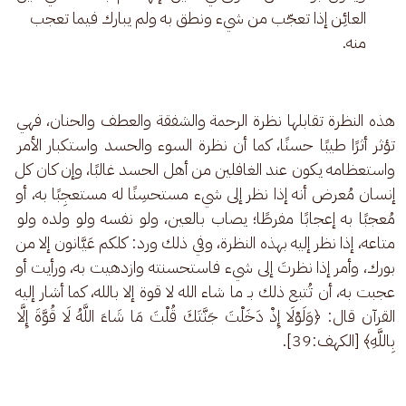
العائِن إذا تعجّب من شيء ونطق به ولم يبارك فيما تعجب
منه.
هذه النظرة تقابلها نظرة الرحمة والشفقة والعطف والحنان، فهي 
تؤثر أثرًا طيبًا حسنًا، كما أن نظرة السوء والحسد واستكبار الأمر 
واستعظامه يكون عند الغافلين من أهل الحسد غالبًا، وإن كان كل 
إنسان مُعرض أنه إذا نظر إلى شيء مستحسِنًا له مستعجِبًا به، أو 
مُعجبًا به إعجابًا مفرطًا؛ يصاب بالعين، ولو نفسه ولو ولده ولو 
متاعه، إذا نظر إليه بهذه النظرة، وفي ذلك ورد: كلكم عَيَّانون إلا من 
بورك، وأمر إذا نظرتَ إلى شيء فاستحسنته وازدهيت به، ورأيت أو 
عجبت به، أن تُتبع ذلك بـ ما شاء الله لا قوة إلا بالله، كما أشار إليه 
القرآن قال: ﴿وَلَوْلَا إِذْ دَخَلْتَ جَنَّتَكَ قُلْتَ مَا شَاءَ اللَّهُ لَا قُوَّةَ إِلَّا 
بِاللَّهِ﴾ [الكهف:39]. 