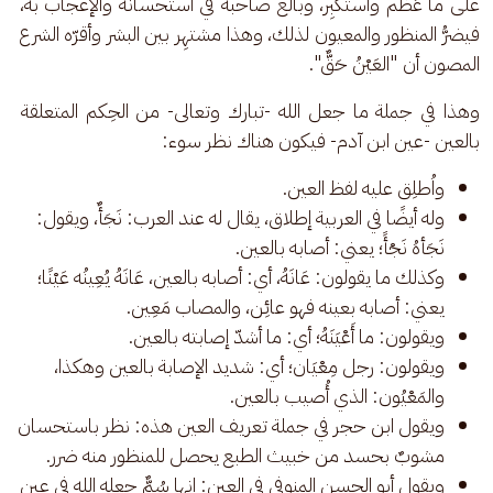
على ما عُظِّم واستُكبِر، وبالغ صاحبه في استحسانه والإعجاب به، 
فيضرُّ المنظور والمعيون لذلك، وهذا مشتهِر بين البشر وأقرّه الشرع 
المصون أن "العَيْنُ حَقٌّ". 
وهذا في جملة ما جعل الله -تبارك وتعالى- من الحِكم المتعلقة 
بالعين -عين ابن آدم- فيكون هناك نظر سوء:
واُطلِق عليه لفظ العين.
وله أيضًا في العربية إطلاق، يقال له عند العرب: نَجَأٌ، ويقول:
نَجَأهُ نَجْأً؛ يعني: أصابه بالعين.
وكذلك ما يقولون: عَانَهُ، أي: أصابه بالعين، عَانَهُ يُعِينُه عَيْنًا؛
يعني: أصابه بعينه فهو عائِن، والمصاب مَعِين.
ويقولون: ما أَعْيَنَهُ؛ أي: ما أشدّ إصابته بالعين.
ويقولون: رجل مِعْيَان؛ أي: شديد الإصابة بالعين وهكذا،
والمَعْيُون: الذي أُصيب بالعين.
ويقول ابن حجر في جملة تعريف العين هذه: نظر باستحسان
مشوبٌ بحسد من خبيث الطبع يحصل للمنظور منه ضرر.
ويقول أبو الحسن المنوفى في العين: إنها سُمٌّ جعله الله في عين