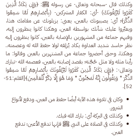
وكذلك قال -سبحانه وتعالى- عن رسوله ﷺ: ﴿وَإِن يَكَادُ الَّذِينَ 
كَفَرُوا لَيُزْلِقُونَكَ) -أي: الكفار المشركين- (بِأَبْصَارِهِمْ لَمَّا سَمِعُوا 
الذِّكْرَ﴾؛ أي: يصيبونك بالعين، يعني: يزيلونك عن مقامك هذا، 
ويغيِّروا عليك شأنك بواسطة العين، وهكذا كانوا ينظرون إليه، 
وفيهم جماعة من المشهورين بالإصابة بالعين، كانوا ينظرون إليه 
نظر حاسد شديد العداوة يكاد يُزلِقه لولا حفظ الله له وعصمته.. 
وهكذا، وحتى أحضروا جماعة من المشتهرين بالعين وقالوا: ما 
رأينا مثله ولا مثل حُجَّته؛ بقصد إصابته بالعين، فعصمه الله -تبارك 
وتعالى-: ﴿وَإِن يَكَادُ الَّذِينَ كَفَرُوا لَيُزْلِقُونَكَ بِأَبْصَارِهِمْ لَمَّا سَمِعُوا 
الذِّكْرَ * وَيَقُولُونَ إِنَّهُ لَمَجْنُونٌ * وَمَا هُوَ إِلَّا ذِكْرٌ لِّلْعَالَمِينَ﴾[القلم:51-
52]. 
وكان في تلاوة هذه الآية أيضًا حفظ من العين، ودفع لأنواع
الشرور.
وكذلك في البركة أي: بارك الله فيك.
وكذلك في الصلاة على النبي ﷺ فإنها تدفع الأعين؛ تدفع
العين.