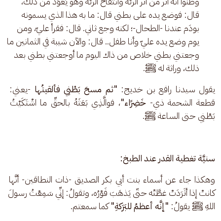
وظنوا أنه أثر من أثر الرئة وانتفاخ الرئة وهو يُعَوَّذ من ذلك،
قال: فوضع يده على بطني قال: ما به هذا الذي يسمونه
بودَم عندنا -الطحال-؛ لكنه وجع ثاني. قال: فقرأ عليّ، ومن
يوم وضع يده عليّ وأنا طفل.. قال: والآن شيبة في الثمانين ما
وجعتني بطني خلاص من ذاك اليوم ما أوجعتني بطني بعد
ذلك، وراثة له ﷺ.
يقول سيدنا رافع بن خديج: 
"ثم مسحَ بَطْنِي فألقيتُها
 -يعني: 
قطعة الشحمة ذي- 
خَضِرًاء"
، فوالَّذِي بَعَثَهُ بالحقِّ ما اشْتَكَيْتُ 
بَطْنِي حتى الساعة ﷺ.
سنيَّة تغطية القدر عند الطبخ:
وهكذا جاء عن أسماء بنت أبي بكر الصديق -ذات النطاقين- أنَّها 
كانتْ إذا أثَرَدَتْ غطَّتْه حتّى يَذهَبَ فَوْرُه، وتقولُ: إنِّي سَمِعْتُ رسولَ 
اللهِ ﷺ يقولُ: 
"إنَّه أعظمُ للبَرَكةِ"
 كما سمعتم. 