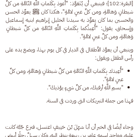
[البقرة:102]؛ فينبغي أن يُتَعَوَّذ: "أَعوذ بِكَلماتِ اللَّهِ التّامَّةِ من كلِّ 
شيطانٍ وَهامَّةٍ، ومن كلِّ عينٍ لامَّةٍ"، هكذا كان ﷺ يعوِّذ الحسن 
والحسين بما كان يعوِّذ به سيدنا الخليل إبراهيم ابنيه إسماعيل 
وإسحاق، يقول: "أُعِيذُكما بِكَلماتِ اللَّهِ التّامَّةِ من كلِّ شيطانٍ 
وَهامَّةٍ، ومن كلِّ عينٍ لامَّةٍ". 
وينبغي أن يعوَّذ الأطفال في الديار في كل يوم بهذا، ويضع يده على 
رأس الطفل ويقول: 
"أُعِيذك بِكَلماتِ اللَّهِ التّامَّةِ من كلِّ شيطانٍ وَهامَّةٍ، ومن كلِّ
عينٍ لامَّةٍ".
"بسمِ اللَّهِ أرقيكَ، من كلِّ شيءٍ يؤذيكَ".
فهذا من جملة التبريكات التي وردت في السنة.
وجاء أيضًا في الخبر أن أبا سَهْلَ بْنَ حَنِيفٍ اغتسل، فنزع جُبَّة كانت 
عليه، وواحد اسمه عامر بن ربيعة ينظر إليه، وكان سهلٌ رجلًا أبيض 