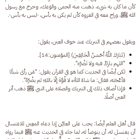
كأن ما كان به شيء، ذهبت منه الحمى والوَعك، وخرج مع رسول 
الله ﷺ، وراح معه في الغزوة كأن لم يكن به بأس، -ليس به بأس-.
ويقول بعضهم في التبريك عند خوف العين، يقول: 
(تَبَارَكَ اللَّهُ أَحْسَنُ الْخَالِقِينَ) [المؤمنون:14].
"اللهم بارِكْ فيه ولا تَضُرَّه".
لكن أيضًا في الحديث كما هو في القرآن يقول: "مَن رأى شيئًا
فأعْجَبَه، فقال: ما شاءُ اللهُء لا قُوَّةَ إلّا باللهِ؛ لم يضُرَّهُ".
فإذا أضاف ذلك إلى التبريك والصلاة على النبي ﷺ ذهب أثر
العين أصلًا.
قال أهل العلم أيضًا: يجب على العائِن إذا دعاه المعِين للاغتسال 
أن يغتسل له، أن يتوضأ له، لما جاء في الحديث عنه ﷺ فيما رواه 