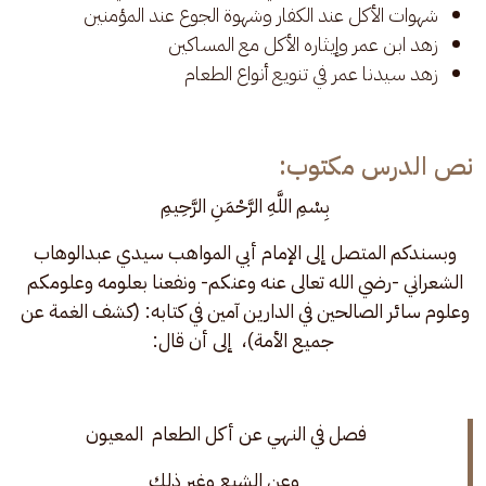
شهوات الأكل عند الكفار وشهوة الجوع عند المؤمنين
زهد ابن عمر وإيثاره الأكل مع المساكين
زهد سيدنا عمر في تنويع أنواع الطعام
نص الدرس مكتوب:
بِسْمِ اللَّهِ الرَّحْمَنِ الرَّحِيمِ 
وبسندكم المتصل إلى الإمام أبي المواهب سيدي عبدالوهاب 
الشعراني -رضي الله تعالى عنه وعنكم- ونفعنا بعلومه وعلومكم 
وعلوم سائر الصالحين في الدارين آمين في كتابه: (كشف الغمة عن 
جميع الأمة)،  إلى أن قال:
فصل في النهي عن أكل الطعام  المعيون 
وعن الشبع وغير ذلك