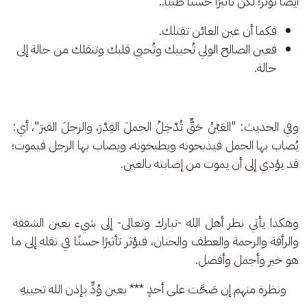
أيضًا تؤثر؛ لكن تأثيرًا حسنًا طيبًا.. 
فكما أن عين العائن تقتلك.
فعين الصالح الولي تُحييك وتُحيي قلبك وتنقلك من حالة إلى
حالة.
وفي الحديث: "العَيْنُ حَقٌّ تُدْخِلُ الجملَ القِدْرَ، والرجلَ القبرَ"، أي: 
يُصاب بها الجمل فيذبحونه ويطبخونه، ويصاب بها الرجل فيموت؛ 
قد يؤدي إلى أن يموت من إصابته بالعين.
وهكذا يأتي نظر أهل الله -تبارك وتعالى- إلى شيء بعين الشفقة 
والرأفة والرحمة والعطف والحنان، فيؤثر تأثيرًا حسنًا في نقله إلى ما 
هو خير وأجمل وأفضل.
ونظرة منهم إن صَحَّت على أحدٍ *** بعين وُدٍّ بإذن الله تحييهِ