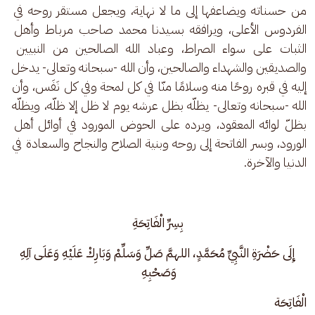
من حسناته ويضاعفها إلى ما لا نهاية، ويجعل مستقر روحه في 
الفردوس الأعلى، ويرافقه بسيدنا محمد صاحب مرباط وأهل 
الثبات على سواء الصراط، وعباد الله الصالحين من النبيين 
والصديقين والشهداء والصالحين، وأن الله -سبحانه وتعالى- يدخل 
إليه في قبره روحًا منه وسلامًا منّا في كل لمحة وفي كل نَفَس، وأن 
الله -سبحانه وتعالى- يظلّه بظل عرشه يوم لا ظل إلا ظلّه، ويظلّه 
بظلّ لوائه المعقود، ويرده على الحوض المورود في أوائل أهل 
الورود، وبسر الفاتحة إلى روحه وبنية الصلاح والنجاح والسعادة في 
الدنيا والآخرة.
بِسِرِّ الْفَاتِحَةِ
 إِلَى حَضْرَةِ النَّبِيِّ مُحَمَّدٍ، اللهمَّ صَلِّ وَسَلِّمْ وَبَارِكْ عَلَيْهِ وَعَلَى آلِهِ 
وَصَحْبِهِ 
الْفَاتِحَة