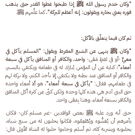
"وكان خدم رسول الله ﷺ إذا طبخوا غطوا القدر حتى يذهب 
فوره يعني بخاره ويقولون: إنه أعظم للبركة"
، كما علَّمهم ﷺ.
ثم كان فيما يتعلّق بالأكل:
"وكان ﷺ ينهى عن الشبع المفرط ويقول: "المسلم يأكل في 
معيٍّ 
-أو في لفظٍ مَعًى-
 واحد، والكافر أو المنافق يأكل في سبعة 
أمعاء"
؛ كناية عن أن المؤمن يُبارَك له في طعامه ويكتفي باليسير، 
والكافر أو المنافق عبد بطنه ولا يكتفي إلا بأخذ الكثير، ولا بركة لهم 
في طعامهم، فقال: 
"يأكل في سبعة أمعاء"
، هو ألا أمعاء واحدة 
حق البني آدم هي هذه كلها وحدة ولكن كنّى عن كثرة أكل المنافق 
والكافر بسبعة أمعاء، وهذا بِمَعًى واحد. 
حتى أنه ورد عليه ﷺ بعض الوافدين -غير مسلم كان- فكان 
يأمرهم أن يُعَشُّوه ويُطْعِمُوه، فكانوا يحلبون له من سبع شياه، 
يحلبونه ويشربه كله، ثم أسلم وجاءوا حلبوا له الشاة الأولى قال: 