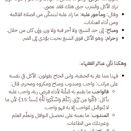
ترك الأكل والشرب حتى هلك فقد عصى.
وقال:
ومأجور عليه
: ما زاد عليه ليتمكّن من الصلاة القائمة
ومن أداء العبادات.
ومباح:
إلى حد الشبع؛ ولا أجر فيه ولا وزر، وإن كان من حلال.
و
حرام:
وهو الأكل فوق الشبع بحيث يؤدي إلى الضر.
وهكذا تأتي عبائر الفقهاء
:
فهذا مما عبّر به الحنفية، وابن الحاج يقولون: الأكل في نفسه
على مراتب: واجب ومندوب ومباح ومكروه ومحرم، قال:
فالواجب
ما يقيم به صُلْبَهُ لأداء فرض ربه، واجب عليه
يأكل: ﴿كُلُوا مِن رِّزْقِ رَبِّكُمْ وَاشْكُرُوا لَهُۚ﴾ [سبأ:15]؛ لأن ما
لا يُتوصَّل للواجب إلا به فهو واجب.
المندوب
: ما يعينه على تحصيل النوافل وتعلّم العلم
وغيرذلك من الطاعات.
المباح
: الشبع الشرعي.