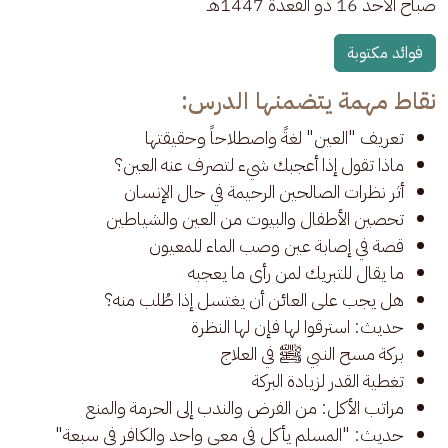
صباح الأحد 16 ذو القعدة 1447هـ 
فوائد مكتوبة
نقاط مهمة يتضمنها الدرس:
تعريف "العين" لغةً واصطلاحاً وحقيقتها
ماذا تقول إذا أعجبك شيء لتصرف عنه العين؟
أثر نظرات الصالحين الرحيمة في حال الإنسان
تحصين الأطفال والبيوت من العين والشياطين
قصة في إصابة عين وصب الماء للمعيون
ما يقال للتبريك لمن رأى ما يعجبه
هل يجب على العائن أن يغتسل إذا طُلب منه؟
حديث: استرقوا لها فإن لها النظرة
بركة مسح النبي ﷺ في العلاج
تغطية القدر لزيادة البركة
مراتب الأكل: من الفرض والندب إلى الحرمة والمنع
حديث: "المسلم يأكل في معى واحد والكافر في سبعة"