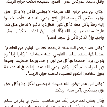
وقال سيدنا عمر لابن عمر: 
"أنضج العصيدة تذهب حرارة الزيت.
وكان ابن عمر -رضي الله عنهما- لا يجلس للأكل ولا يأكل حتى 
يؤتى بمسكين يأكل معه، قال نافع -رضي الله عنه-: فأدخلتُ مرة 
إليه رجلاً يأكل معه فأكل كثيراً، فقال: يا نافع لا تدخل مثل هذا 
عليّ"
 سمعت رسول الله ﷺ يقول: "إنَّ المُؤمِنَ يَأكُلُ في مِعًى 
واحِدٍ، وإنَّ الكافِرَ يَأكُلُ في سَبعةِ أمعاءٍ".
"وكان عمر -رضي الله عنه- لا يجمع قط بين لونين من الطعام"
بعدما نبَّهَهُ سيدنا سلمان الفارسي -عليه رحمة الله- 
"وكانوا إذا أتوه 
بلونين يرد أحدهما ويأكل من لون واحد، وربما خلطهما جميعاً 
في إناء واحد ثم أكل، وكان -رضي الله عنه- إذا طبخ له عصيدة 
يقول للخادم: أنضج العصيدة تذهب حرارة الزيت".
"وكان ابن عمر -رضي الله عنهما- لا يجلس للأكل ولا يأكل حتى 
يؤتى بمسكين يأكل معه"
 وهكذا.
وكان بعض المتأخرين أيضًا من مناصب الشيخ أبي بكر بن سالم 
طول عمره ما يأكل إلا مع ضيف، لا يتغدى ولا يتعشى إلا مع 