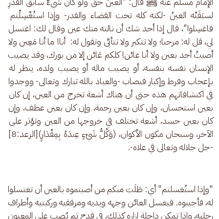
الإمام مسلم عنه ﷺ قال: "العينُ حقٌّ ولو كان شيءٌ سابقَ القدَرِ 
لسبَقَتْه العينُ -لكنه كله تحت القضاء والقدر- وإذا استُغْسِلْتم 
فاغسِلوا"، قال إذا أحد شك أن نالته منك عين وقال لك: اغتسل 
لي، قل له: مرحبا؛ ولا تتكبر ولا تتأبَّى وتقول له:  أنا! ما أنا مَعِين ولا 
أصبتُ أحد بعين ولا أنا عائن! كلكم عَائن إلا من بورك، وقد يصيب 
الإنسان نفسه بنفسه، أو يصيب ماله أو يصيب ولده، ينظر له 
بإعجاب وفرط وإكبار فيصاب -والعياذ بالله تبارك وتعالى- ووجدوا 
في اكتشافاتهم هذه حتى أن هناك أشعة تخرج من العين، إن كان 
بعين استحسان، وإن كان بعين رحمة، وإن كان بعين عطف، وإن 
كان بعين حسد، أشعة تختلف في خروجها من العين وتؤثر على 
الآخر، وسبحان مكون الأكوان، (وَكُلُّ شَيْءٍ عِندَهُ بِمِقْدَارٍ)[الرعد:8] 
-جل جلاله وتعالى في علاه-.
"وإذا استُغسلتم" أي: طَلَبَ منكم من أصبتموه بالعين أن تغتسلوا 
له، فأجيبوه. فيغسل العائن وجهه ويديه ومرفقيه وركبتيه وأطراف 
رجليه، وإذا تمكن داخلة إزاره كذلك، في قدح ثم يُصب على المعيون 