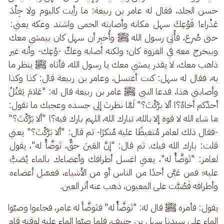
حسن الجلد، فقال له عامر بن ربيعة: ما رأيت كاليوم ولا جِلْدَ 
عَذْراء! فَوُعِكَ سهل مكانه وأصابته الحمى واشتد وعكه يعني: 
حتى صُرِع، فأُتِيَ رسول الله ﷺ وأُخبِر أن سهل كان بيمشي معك 
وبيخرج معه في الغزوة كان؛ ولكنه أصابه وعكٌ -وُعِك- وأنه غير 
ذاهب معك، لا يقدر يمشي معك يا رسول الله، فأتاه ﷺ ينظر ما 
به، فقال له سهل: كنت أغتسل، وعامر بن ربيعة قال: كذا وكذا 
وأصابني هذا، فدعا النبي ﷺ عامر بن ربيعة قال له: "عَلامَ يَقتُلُ 
أحدُكم أخاهُ؟! ألا برَّكْتَ؟" لَمَّا نظرتَ إلى جسده وعجبك ما تقول: 
ما شاء الله لا قوة إلا بالله، تبارك الله، اللهم بارك فيه؟! "ألا بَرَّكْتَ؟" 
-فقال ذلك لعامر مُتغيظًا عليه مُنكرًا- ثم قال: "ألا بَرَّكْتَ؟" يعني 
قلت: بارك الله فيك. ثم قال: "إنَّ العَينَ حقٌّ، تَوضَّأْ له"، يقول 
لعامر: "تَوضَّأْ له"، يعني اغسل أطرافك وأعضاءك بالماء يُصَبُّ 
عليه؛ فمن عَيَّن أحدًا من الناس أو من الأشياء، فغسّل أعضاءه 
وأطرافه فَصُبَّت على المعيون، ذهب عنه أثر العين.
يقول: فأمره ﷺ قال له: "تَوضَّأْ له" فتَوضَّأَ له عامر، فجاءوا وصبّوا 
الماء على سيدنا سهل بن حنيف، فلما صبّوا الماء عليه لوقته قام 