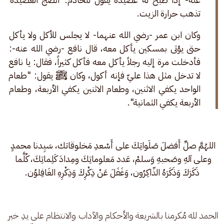
تذهب حرارة الزيت.
وكان ابن عمر -رضي الله عنهما- لا يجلس للأكل ولا يأكل 
حتى يؤتى بمسكين يأكل معه، قال نافع -رضي الله عنه-: 
فأدخلت مرة إليه رجلاً يأكل معه فأكل كثيراً، فقال: يا نافع 
لا تدخل مثل هذا عليّ فإنه أكول، وكان ﷺ يقول: "طعام 
الواحد يكفي الاثنين، وطعام الاثنين يكفي الأربعة، وطعام 
الأربعة يكفي الثمانية".
اللهُمَّ صلِّ أَفضلَ صَلَواتِكَ على أَسْعدِ مَخلوقاتك، سَيِدنا محمدٍ 
وعلى آلهِ وصَحبهِ وَسلمْ، عَدد مَعلوماتِكَ ومِدادَ كَلِماتِكَ، كُلَّما 
ذَكَرَكَ وَذَكَرَهُ الذّاكِرُون، وَغَفَلَ عَنْ ذِكْرِكَ وَذِكْرِهِ الغَافِلوُن.
الحمد لله مُكرمنا بالشريعة والأحكام والآداب والانتظام على يدِ خير 