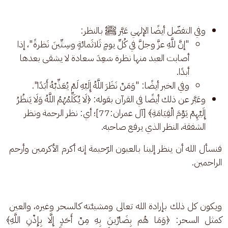
وفي التفضّل أيضًا الإلهي عَبَّر ﷺ بالنظر:
"إنَّ للَّهِ عزَّ وجلَّ في كُلِّ يومٍ ثَلاثَمائةٍ وسِتِّينَ نَظرةً"، إذا
أصابت العبد منها نظرة سَعِدَ سعادة لا يشقى بعدها
أبدًا.
وفي الخبر أيضًا: "وَمَنْ نَظَرَ اللَّهُ إِلَيْهِ لَمْ يُعَذِّبْهُ أَبَدًا".
وعَبَّر عن ذلك أيضًا في القرآن بقوله: ﴿لَا يُكَلِّمُهُمُ اللَّهُ وَلَا يَنظُرُ
إِلَيْهِمْ يَوْمَ الْقِيَامَةِ﴾ [آل عمران:77]؛ أي: نظر الرحمة ونظر
الشفقة، النظر الذي يرفع صاحبه.
فنسأل الله أن ينظر إلينا بالعيون الرّحيمة إنه أكرم الأكرمين وأرحم 
الراحمين.
ويكون كل ذلك بإرادة الله تعالى ومشيئته كالسحر وغيره، والعين 
كمثل السحر: ﴿وَمَا هُم بِضَارِّينَ بِهِ مِنْ أَحَدٍ إِلَّا بِإِذْنِ اللَّهِ﴾