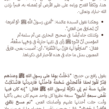
هذا، ويُكفَأ القدح وراءه على ظهر الأرض أو يُغسّله به، فيبرأ بإذن 
الله -تبارك وتعالى-.
وهكذا تقول السيدة عائشة: "أَمَرَنِي رَسولُ اللَّهِ ﷺ -أوْ أمَرَها-
أنْ يُسْتَرْقى مِنَ العَيْنِ".
وكذلك جاء أيضًا في صحيح البخاري عن أم سلمة أم
المؤمنين أنَّ النَّبيَّ ﷺ رَأى في بَيْتِها جارِيَةً في وَجْهِها سَفْعَةٌ،
فقالَ: "اسْتَرْقُوا لَها؛ فإنَّ بها النَّظْرَةَ"، أي: أصيبت بعين، فيُرقَى
المعيون بمثل ما جاء في هذه الأخبار التي ذكرناها.
يقول رافع بن خديج: 
"دَخَلْتُ يومًا على رسولِ اللهِ ﷺ وعندَهم 
قِدْرٌ تَفُورُ لحمًا فَأَعْجَبَتْنِي شَحْمَةٌ فأخذْتُها فَازدردتُها فاشْتَكَيْتُ 
علَيْها سَنةً ثم إني ذكرْتُهُ لِرسولِ اللهِ ﷺ فقال: "إنه كان فيها 
نَفْسُ سبعةِ
أَناسِيِّ" 
سبعة نظروا كل واحد منهم كان يبغى يأكلها 
وأنت جئت أخذتها عليهم وأصابتك العين. 
"ثم مسحَ بَطْنِي 
فألقيتُها خَضِرًاء"
، قال: خرجت بِنَفَسِها خضراء ما انهضمت ولا 