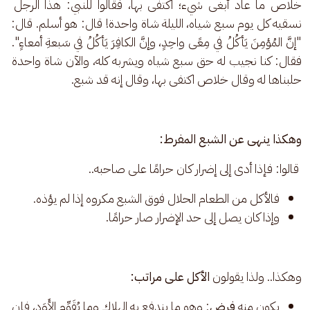
خلاص ما عاد أبغى شيء؛ اكتفى بها، فقالوا للنبي: هذا الرجل 
نسقيه كل يوم سبع شياه، الليلة شاة واحدة! قال: هو أسلم. قال: 
"إنَّ المُؤمِنَ يَأكُلُ في مِعًى واحِدٍ، وإنَّ الكافِرَ يَأكُلُ في سَبعةِ أمعاءٍ". 
فقال: كنا نجيب له حق سبع شياه ويشربه كله، والآن شاة واحدة 
حلبناها له وقال خلاص اكتفى بها، وقال إنه قد شبع.
وهكذا ينهى عن الشبع المفرط:
 قالوا: فإذا أدى إلى إضرار كان حرامًا على صاحبه..
فالأكل من الطعام الحلال فوق الشبع مكروه إذا لم يؤذه.
وإذا كان يصل إلى حد الإضرار صار حرامًا.
وهكذا.. ولذا يقولون 
الأكل على مراتب:
يكون منه
فرض
: وهو ما يندفع به الهلاك وما يُقَوِّم الأَوَد، فإن