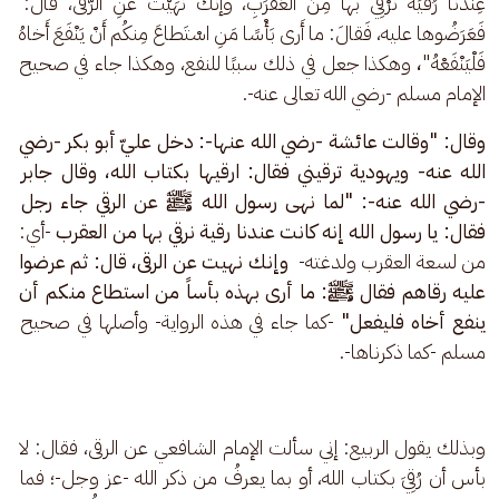
عِنْدَنا رُقْيَةٌ نَرْقِي بها مِنَ العَقْرَبِ، وإنَّكَ نَهَيْتَ عَنِ الرُّقى، قالَ: 
فَعَرَضُوها عليه، فَقالَ: ما أَرى بَأْسًا مَنِ اسْتَطاعَ مِنكُم أَنْ يَنْفَعَ أَخاهُ 
فَلْيَنْفَعْهُ"
، 
وهكذا جعل في ذلك سببًا للنفع، وهكذا جاء في صحيح 
الإمام مسلم -رضي الله تعالى عنه-.
وقال: "وقالت عائشة -رضي الله عنها-: دخل عليّ أبو بكر -رضي 
الله عنه- ويهودية ترقيني فقال: ارقيها بكتاب الله، وقال جابر 
-رضي الله عنه-: "لما نهى رسول الله ﷺ عن الرقي جاء رجل 
فقال: يا رسول الله إنه كانت عندنا رقية نرقي بها من العقرب 
-أي: 
من لسعة العقرب ولدغته-
  وإنك نهيت عن الرقى، قال: ثم عرضوا 
عليه رقاهم فقال ﷺ: ما أرى بهذه بأساً من استطاع منكم أن 
ينفع أخاه فليفعل" 
-كما جاء في هذه الرواية- وأصلها في صحيح 
مسلم -كما ذكرناها-.
وبذلك يقول الربيع: إني سألت الإمام الشافعي عن الرقى، فقال: لا 
بأس أن رُقِيَ بكتاب الله، أو بما يعرفُ من ذكر الله -عز وجل-؛ فما 