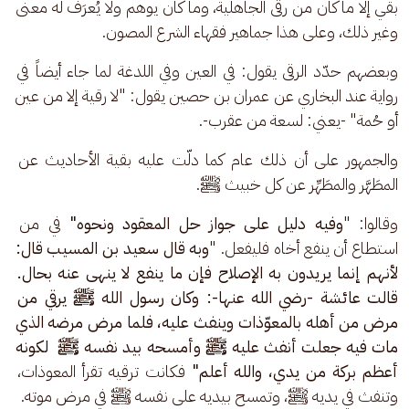
بقي إلا ما كان من رقى الجاهلية، وما كان يوهم ولا يُعرَفُ له معنى 
وغير ذلك، وعلى هذا جماهير فقهاء الشرع المصون.
وبعضهم حدّد الرقى يقول: في العين وفي اللدغة لما جاء أيضاً في 
رواية عند البخاري عن عمران بن حصين يقول: "لا رقية إلا من عين 
أو حُمة" -يعني: لسعة من عقرب-. 
والجمهور على أن ذلك عام كما دلّت عليه بقية الأحاديث عن 
المطَهَّر والمطَهِّر عن كل خبيث ﷺ.
وقالوا: "
وفيه دليل على جواز حل المعقود ونحوه"
 في من 
استطاع أن ينفع أخاه فليفعل. "
وبه قال سعيد بن المسيب قال: 
لأنهم إنما يريدون به الإصلاح فإن ما ينفع لا ينهى عنه بحال. 
قالت عائشة -رضي الله عنها-: وكان رسول الله ﷺ يرقي من 
مرض من أهله بالمعوّذات وينفث عليه، فلما مرض مرضه الذي 
مات فيه جعلت أنفث عليه ﷺ وأمسحه بيد نفسه ﷺ  لكونه 
أعظم بركة من يدي، والله أعلم"
 فكانت ترقيه تقرأ المعوذات، 
وتنفث في يديه ﷺ، وتمسح بيديه على نفسه ﷺ في مرض موته.