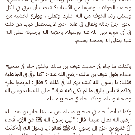
وجاءت الجوالات، وغيرها من الأسباب؟ فيجب أن يتربّى في الكل 
ويتنمّى رائد الخوف من الله -تبارك وتعالى-، ووازع الخشية من 
الحق -جلّ جلاله وتعالى في علاه- حتى لا يستعمل شيء من ذلك 
في أي شيء نهى الله عنه ورسوله، وحرّمه الله ورسوله صلى الله 
عليه وعلى آله وصحبه وسلم.
وكذلك ما جاء في حديث عوف بن مالك، والذي جاء في صحيح 
مسلم 
يقول
عوف بن مالك -رضي الله عنه-: "كنا نرقي في الجاهلية 
فقلنا: يا رسول الله كيف ترى لنا في ذلك ؟ فقال: اعرضوا عليّ 
رقاكم لا بأس بالرقى ما لم يكن فيه شرك"
 صلى الله عليه وعلى آله 
وصحبه وسلم، وهكذا جاء في صحيح مسلم.
وكذلك أيضاً جاء في صحيح مسلم عن سيدنا جابر بن عبد الله 
-رضي الله تعالى عنهما- قال: "نَهى رَسولُ اللهِ ﷺ عَنِ الرُّقى، فَجاءَ 
آلُ عَمْرِو بنِ حَزْمٍ إلى رَسولِ اللهِ ﷺ فَقالوا: يا رَسولَ اللهِ، إنَّه كانَتْ 