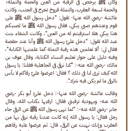
وكان ﷺ يرخص في الرقية من العين والحمة والنملة؛ 
والحمة لسعة العقرب، والنملة قروح تخرج في الجنب، وكانت 
عائشة -رضي الله عنها- تقول: "دخل رسول الله ﷺ على 
قوم وعندهم صبي يبكي، فقال رسول الله ﷺ ما لصبيكم 
هذا يبكي هلا استرقيتم له من العين"، وكانت الشفاء بنت 
عبد الله تقول: "دخل عليّ رسول الله ﷺ وأنا عند حفصة 
فقال لي: ألا تعلمين هذه رقية النملة كما علمتيها الكتابة"، 
وفيه دليل على جواز تعليم النساء الكتابة، وقال عوف بن 
مالك -رضي الله عنه-: "كنا نرقي في الجاهلية فقلنا: يا رسول 
الله كيف ترى لنا في ذلك ؟ فقال: اعرضوا عليّ رقاكم لا بأس 
بالرقى ما لم يكن فيه شرك".
وقالت عائشة -رضي الله عنها-: دخل عليّ أبو بكر -رضي 
الله عنه- ويهودية ترقيني فقال: ارقيها بكتاب الله، وقال 
جابر -رضي الله عنه-: "لما نهى رسول الله ﷺ عن الرقي جاء 
رجل فقال: يا رسول الله إنه كانت عندنا رقية نرقي بها من 
العقرب وإنك نهيت عن الرقى، قال: ثم عرضوا عليه رقاهم 