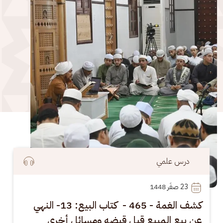
درس علمي
23
 صفَر 1448
كشف الغمة - 465 - كتاب البيع: 13- النهي
عن بيع المبيع قبل قبضه ومسائل أخرى