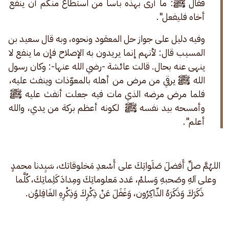
فقال ﷺ: ما أرى بهذه بأساً من استطاع منكم أن ينفع 
أخاه فليفعل".
وفيه دليل على جواز حل المعقود ونحوه، وبه قال سعيد بن 
المسيب قال: لأنهم إنما يريدون به الإصلاح فإن ما ينفع لا 
ينهى عنه بحال. قالت عائشة -رضي الله عنها-: وكان رسول 
الله ﷺ يرقي من مرض من أهله بالمعوّذات وينفث عليه، 
فلما مرض مرضه الذي مات فيه جعلت أنفث عليه ﷺ 
وأمسحه بيد نفسه ﷺ  لكونه أعظم بركة من يدي، والله 
أعلم".
اللهُمَّ صلِّ أَفضلَ صَلَواتِكَ على أَسْعدِ مَخلوقاتك، سَيِدنا محمدٍ 
وعلى آلهِ وصَحبهِ وَسلمْ، عَدد مَعلوماتِكَ ومِدادَ كَلِماتِكَ، كُلَّما 
ذَكَرَكَ وَذَكَرَهُ الذّاكِرُون، وَغَفَلَ عَنْ ذِكْرِكَ وَذِكْرِهِ الغَافِلوُن.