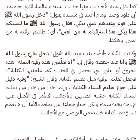
كما يدل عليه الأحاديث منها حديث السيدة عائشة الذي جاء عند 
أبي داود وعند الإمام أحمد في مسنده يقول: "
دخل رسول الله ﷺ 
على قوم وعندهم صبي يبكي، فقال رسول الله ﷺ ما لصبيكم 
هذا يبكي هلا استرقيتم له من العين"،
 أي: طلبتم الرقية له من 
العين. وهكذا.
وكانت الشّفاء 
-أيضًا- 
بنت عبد الله تقول: دخل عليّ رسول الله 
ﷺ وأنا عند حفصة وقال لي: "ألا تعلّمين هذه رقية النملة 
-هذه 
الجروح أو البثور التي تحصل في الجنب- 
كما علمتيها الكتابة"؛
فجعل تعليم الرقية مثل تعليم الكتابة. وقال الشيخ: 
"وفيه دليل 
على جواز تعليم النساء الكتابة
"، وإنما حَذِر من حَذِر من تعليم 
النساء الكتابة خشية اتصالهن بالأجانب، فالأمر في الأصل على 
الإباحة وفيه سعة؛ ولكن اختار جماعة من صلحاء الأمة أن لا يتعلم 
نساؤهم الكتابة خشية من التواصل مع الأجانب.
فكيف وقد جاءت في أوقاتكم وسائل التواصل الاجتماعي، 