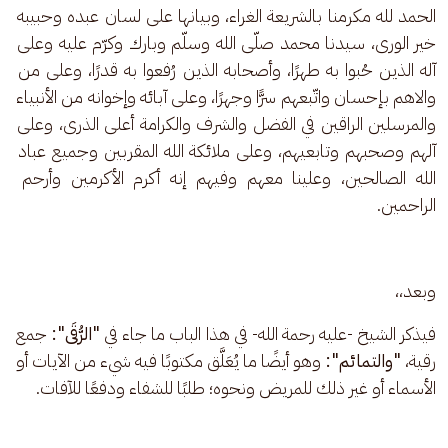
الحمد لله مكرمنا بالشريعة الغراء، وبيانها على لسان عبده وحبيبه 
خير الورى، سيدنا محمد صلّى الله وسلّم وبارك وكرّم عليه وعلى 
آله الذين حُبوا به طهرًا، وأصحابه الذين رُفعوا به قدرًا، وعلى من 
والاهم بإحسان واتّبعهم سرًّا وجهرًا، وعلى آبائه وإخوانه من الأنبياء 
والمرسلين الراقين في الفضل والشرف والكرامة أعلى الذرى، وعلى 
آلهم وصحبهم وتابعيهم، وعلى ملائكة الله المقربين وجميع عباد 
الله الصالحين، وعلينا معهم وفيهم إنه أكرم الأكرمين وأرحم 
الراحمين.
وبعد،، 
فيذكر الشيخ -عليه رحمة الله- في هذا الباب ما جاء في 
"الرُّقَى":
 جمع 
رقية، 
"والتمائم":
 وهو أيضًا ما يُعَلَّق مكتوبًا فيه شيء من الآيات أو 
الأسماء أو غير ذلك للمريض ونحوه؛ طلبًا للشفاء ودفعًا للآفات. 