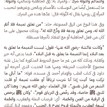
والتمائم والتَّولة شرك"،
 والمراد به: رُقَى الجاهلية وتمائمها، 
والتَّولة
: 
ما يُستعمل أيضًا من التوسلات بالأصنام وبالجن وغيرهم؛ لتحبيب 
المرأة إلى زوجها يقال له التَّولة؛ قال: عدّها هذه من الشرك. 
وفي هذا النوع من الرقى الممنوعة، جاء: 
"من تعلق تميمة فلا أتمّ 
الله له، ومن تعلق ودعة فلا ودَّع الله له"
، وذلك محمول على ما 
كان من فعل الجاهلية أو مع اعتقاد تأثيرها مستقلة. 
"وكانت عائشة -رضي الله عنها- تقول: ليست التميمة ما تعلق به 
بعد البلاء إنما التميمة ما يعلق به قبل البلاء"
، فيما يدعى أنه حرز 
وكفاية. وذلك كله من غير ما جمع الشروط المذكورة كما يدل عليه 
مجموع الأحاديث الشريفة؛ ومنها هذا الحديث الذي أخرجه أبو 
داود في كتاب الطب والإمام أحمد في مسنده، قوله: 
"ما أبالي ما 
تركت وما أتيت إذا أنا شربت ترياقاً أو علقت تميمة أو قلت 
الشعر من قبل نفسي"،  قال العلماء -رضي الله عنهم-: وهذا كان 
للنبي ﷺ خاصة، وقد رخّص في الترياق قوم"،
 "
وكان ﷺ يرخص 
في الرقية من العين والحُمة
، -أي: قرصات النملة والعقرب، 
والحُمة 
لسعة العقرب، والنملة قروح تخرج في الجنب"،
 وعموم الرقى كذلك 