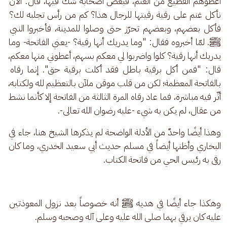
أعطوهم القطيع من الغنم، فبعض أصحابه شك فيها، قال: الآن 
نأكل غنم على رقية رقيتها للرجال هذا؟ كم من رأس تجلبه لك؟ 
فأكل بعضهم، وبعضهم تحرّز حتى وصلوا للمدينة، فأخبروا النبي 
ﷺ. لمّا أخبروه فقال: "وما يدريك أنها رقية؟ -يعني الفاتحة- وما 
يدريك أنها رقية؟ كلوا واضربوا لي معكم بسهم، أعطوني منها معكم، 
قال: "فمن أكل برقية باطل فقد أكلت برقية حق". إنما رقاه 
بالفاتحة المعظمة؛ لكن من قلب موقن ملآن بالتعظيم لله ولكتابه، 
أثّر فيه مباشرة، فما عاد رقاه المرة الثالثة من الفاتحة إلا كأنما نشط 
من عقال، لم يكن به شيء -عليه رضوان الله تعالى-.
وهذا أيضًا واحدٌ من الأدلة الواضحة لم يذكرها الشيخ هنا، جاء في 
البخاري وأظنها أيضاً في مسلم حديث أبي سعيد الخدري، وما كان 
رقى به رئيس الحي من فاتحة الكتاب.
وهكذا جاء أيضًا في هديه ﷺ أنه خصوصاً بعد نزول المعوذتين 
عليه كان يرقي بهما صلى الله عليه وعلى آله وصحبه وسلم.