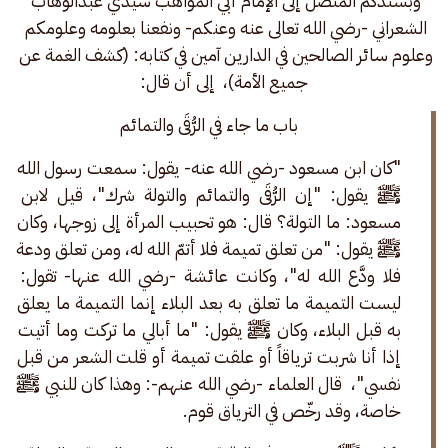
وبسندكم المتصل إلى الإمام أبي المواهب سيدي عبدالوهاب 
الشعراني -رضي الله تعالى عنه وعنكم- ونفعنا بعلومه وعلومكم 
وعلوم سائر الصالحين في الدارين آمين في كتابه: (كشف الغمة عن 
جميع الأمة)،  إلى أن قال:
باب ما جاء في الرُّقَى والتمائم 
"كان ابن مسعود -رضي الله عنه- يقول: سمعت رسول الله 
ﷺ يقول: "إن الرُّقَى والتمائم والتولة شرك"، قيل لابن 
مسعود: ما التولة؟ قال: هو تحبيب المرأة إلى زوجها، وكان 
ﷺ يقول: "من تعلق تميمة فلا أتمّ الله له، ومن تعلق ودعة 
فلا ودَّع الله له"، وكانت عائشة -رضي الله عنها- تقول: 
ليست التميمة ما تعلق به بعد البلاء إنما التميمة ما يعلق 
به قبل البلاء، وكان ﷺ يقول: "ما أبالي ما تركت وما أتيت 
إذا أنا شربت ترياقاً أو علقت تميمة أو قلت الشعر من قبل 
نفسي"،  قال العلماء -رضي الله عنهم-: وهذا كان للنبي ﷺ 
خاصة، وقد رخّص في الترياق قوم. 