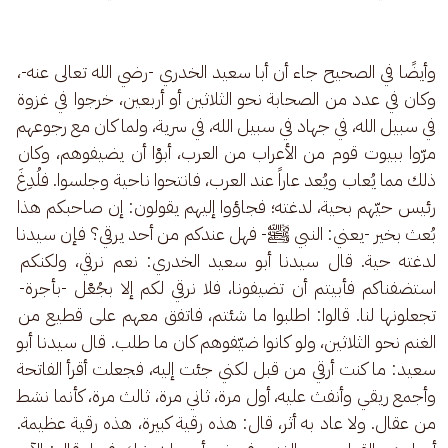
وأيضًا في الصحيح جاء أن أبا سعيد الخدري -رضي الله تعالى عنه-، 
وكان في عدد من الصحابة نحو الثلاثين أو أربعين، خرجوا في غزوة 
في سبيل الله، في جهاد في سبيل الله، في سرية، ولما كان مع رجوعهم 
مرّوا ببيوت قوم من الأعراب من العرب، أبوْا أن يضيفوهم، وكان 
ذلك مما يُعاب ويُعد عاراً عند العرب، فانتحوا ناحية وجلسوا. فلُدِغَ 
رئيس حيّهم بحية، لدغته؛ فجاؤوا إليهم يقولون: إن صاحبكم هذا 
بُعث بخير -يعني: النبي ﷺ- فهل عندكم من أحد يرقي؟ فإن سيدنا 
لدغته حية. قال سيدنا أبو سعيد الخدري: نعم نرقي، ولكنكم 
استضفناكم فأبيتم أن تضيفونا، فلا نرقي لكم إلا بجُعْل -بأجرة- 
تجعلونها لنا. قالوا: اطلبوا ما شئتم، فاتفق معهم على قطيع من 
الغنم نحو الثلاثين، ولو كانوا ضيّفوهم كان ما طلب. قال سيدنا أبو 
سعيد: ما كنت أرقي من قبل لكني جئت إليه، فجعلت أقرأ الفاتحة 
وأجمع ريقي وأنفث عليه، أول مرة، ثاني مرة، ثالث مرة، كأنما نشط 
من عقال. ولا عاد به أثر، قال: هذه رقية كبيرة، هذه رقية عظيمة. 