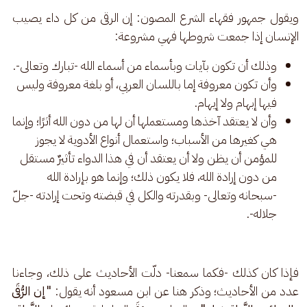
ويقول جمهور فقهاء الشرع المصون: إن الرقى من كل داء يصيب 
الإنسان إذا جمعت شروطها فهي مشروعة: 
وذلك أن تكون بآيات وبأسماء من أسماء الله -تبارك وتعالى-.
وأن تكون معروفة إما باللسان العربي، أو بلغة معروفة وليس
فيها إبهام ولا إيهام.
وأن لا يعتقد آخذها ومستعملها أن لها من دون الله أثرًا؛ وإنما
هي كغيرها من الأسباب؛ واستعمال أنواع الأدوية لا يجوز
للمؤمن أن يظن ولا أن يعتقد أن في هذا الدواء تأثيرٌ مستقل
من دون إرادة الله، فلا يكون ذلك؛ وإنما هو بإرادة الله
-سبحانه وتعالى- وبقدرته والكل في قبضته وتحت إرادته -جلّ
جلاله-.
فإذا كان كذلك -فكما سمعنا- دلّت الأحاديث على ذلك، وجاءنا 
عدد من الأحاديث؛ وذكر هنا عن ابن مسعود أنه يقول: 
"إن الرُّقَى 