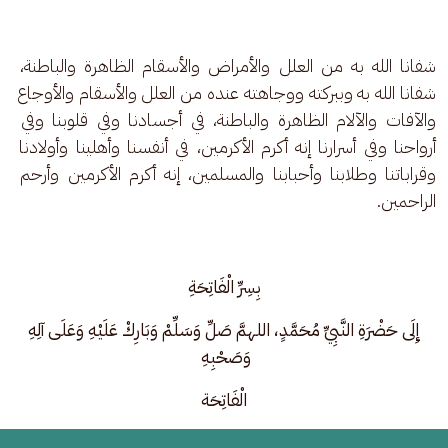
شفانا الله به من العلل والأمراض والأسقام الظاهرة والباطنة، 
شفانا الله به وببركته ووجاهته عنده من العلل والأسقام والأوجاع 
والآفات والآلام الظاهرة والباطنة، في أجسادنا وفي قلوبنا وفي 
أرواحنا وفي أسرارنا إنه أكرم الأكرمين، في أنفسنا وأهلينا وأولادنا 
وقراباتنا وطلابنا وأحبابنا والمسلمين، إنه أكرم الأكرمين وأرحم 
الراحمين. 
بِسِرِّ الْفَاتِحَةِ
 إِلَى حَضْرَةِ النَّبِيِّ مُحَمَّدٍ، اللهمَّ صَلِّ وَسَلِّمْ وَبَارِكْ عَلَيْهِ وَعَلَى آلِهِ 
وَصَحْبِهِ 
الْفَاتِحَة