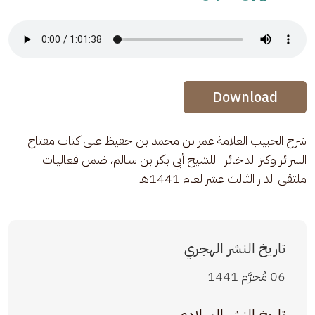
Audio Stream
Audio Stream
Download
شرح الحبيب العلامة عمر بن محمد بن حفيظ على كتاب مفتاح 
السرائر وكنز الذخائر   للشيخ أبي بكر بن سالم، ضمن فعاليات 
ملتقى الدار الثالث عشر لعام 1441هـ
تاريخ النشر الهجري
06 مُحرَّم 1441