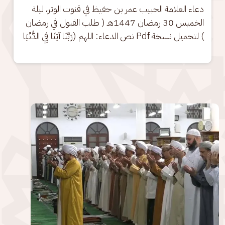
دعاء العلامة الحبيب عمر بن حفيظ في قنوت الوتر، ليلة 
الخميس 30 رمضان 1447هـ ( طلب القبول في رمضان 
) لتحميل نسخة Pdf نص الدعاء: اللهم (رَبَّنَا آتِنَا فِي الدُّنْيَا
الصورة