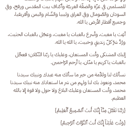
للمسلمين في غزّة والضفّة الغربيّة وأكناف بيت المقدس ورفح، وفي 
السودان والصّومال وفي العراق وليبيا والشّام واليمن وأفريقيا، 
وجميع أقطار الأرض يا الله. 
أغِث يا مغيث، وأسرع بالغياث يا مغيث، وعجّل بالغياث الحثيث، 
ورُدَّ شرَّ كلّ زنديقٍ وخبيث، يا الله يا الله. 
إليك المشتكى وأنت المستعان، وعليك يا ربّنا التّكلان؛ فعجِّل 
بالغياث يا كريم يا منّان، يا أرحم الرّاحمين.
نسألك لنا وللأمة من خير ما سألك منه عبدك ونبيك سيدنا 
محمد، ونعوذ بك لنا ولهم من شر ما استعاذك منه نبيك سيدنا 
محمد، وأنت المستعان وعليك البلاغ ولا حول ولا قوة إلا بالله 
العظيم. 
{رَبَّنَا تَقَبَّلۡ مِنَّاۤ إِنَّكَ أَنتَ ٱلسَّمِیعُ ٱلۡعَلِیمُ}
{وَتُبۡ عَلَیۡنَاۤ إِنَّكَ أَنتَ ٱلتَّوَّابُ ٱلرَّحِیمُ}