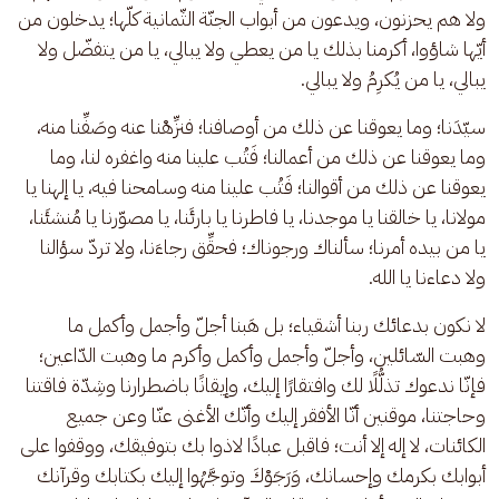
ولا هم يحزنون، ويدعون من أبواب الجنّة الثّمانية كلّها؛ يدخلون من 
أيّها شاؤوا، أكرمنا بذلك يا من يعطي ولا يبالي، يا من يتفضّل ولا 
يبالي، يا من يُكرِمُ ولا يبالي.
سيّدَنا؛ وما يعوقنا عن ذلك من أوصافنا؛ فنزِّهْنا عنه وصَفِّنا منه، 
وما يعوقنا عن ذلك من أعمالنا؛ فَتُب علينا منه واغفره لنا، وما 
يعوقنا عن ذلك من أقوالنا؛ فَتُب علينا منه وسامحنا فيه، يا إلهنا يا 
مولانا، يا خالقنا يا موجدنا، يا فاطرنا يا بارئَنا، يا مصوّرنا يا مُنشئَنا، 
يا من بيده أمرنا؛ سألناك ورجوناك؛ فحقِّق رجاءَنا، ولا تردّ سؤالنا 
ولا دعاءنا يا الله.
لا نكون بدعائك ربنا أشقياء؛ بل هَبنا أجلّ وأجمل وأكمل ما 
وهبت السّائلين، وأجلّ وأجمل وأكمل وأكرم ما وهبت الدّاعين؛ 
فإنّا ندعوك تذلُّلًا لك وافتقارًا إليك، وإيقانًا باضطرارنا وشِدّة فاقتنا 
وحاجتنا، موقنين أنّا الأفقر إليك وأنّك الأغنى عنّا وعن جميع 
الكائنات، لا إله إلا أنت؛ فاقبل عبادًا لاذوا بك بتوفيقك، ووقفوا على 
أبوابك بكرمك وإحسانك، وَرَجَوْكَ وتوجَّهُوا إليك بكتابك وقرآنك 