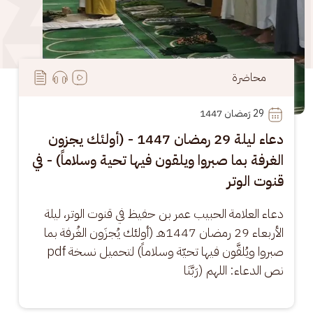
محاضرة
29
 رَمضان 1447
دعاء ليلة 29 رمضان 1447 - (أولئك يجزون
الغرفة بما صبروا ويلقون فيها تحية وسلاماً) - في
قنوت الوتر
دعاء العلامة الحبيب عمر بن حفيظ في قنوت الوتر، ليلة 
الأربعاء 29 رمضان 1447هـ (أولئك يُجزَون الغُرفة بما 
صبروا ويُلقَّون فيها تحيّة وسلاماً) لتحميل نسخة pdf 
نص الدعاء: اللهم (رَبَّنَا