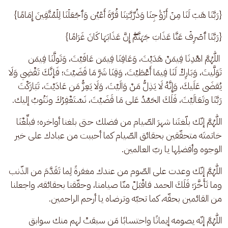
{رَبَّنَا هَبۡ لَنَا مِنۡ أَزۡوَ ٰ⁠جِنَا وَذُرِّیَّـٰتِنَا قُرَّةَ أَعۡیُن وَٱجۡعَلۡنَا لِلۡمُتَّقِینَ إِمَامًا}
{رَبَّنَا ٱصۡرِفۡ عَنَّا عَذَابَ جَهَنَّمَۖ إِنَّ عَذَابَهَا كَانَ غَرَامًا}
 اللّٰهُمَّ اهْدِنَا فِيمَنْ هَدَيْتَ، وَعَافِنَا فِيمَن عَافَيْتَ، وَتَولَّنَا فِيمَن 
تَوَلَّيتَ، وَبَارِكْ لَنَا فِيمَا أَعْطَيْتَ، وَقِنَا شَرَّ مَا قَضَيْتَ؛ فَإنَّكَ تَقْضِي وَلَا 
يُقضَى عَلَيكَ، وَإِنَّهُ لَا يَذِلُّ مَنْ وَالَيْتَ، وَلَا يَعِزُّ مَن عَادَيْتَ، تَبَارَكْتَ 
رَبَّنَا وتَعَالَيْتَ، فَلَكَ الحَمْدُ عَلى مَا قَضَيْتَ، نَسْتَغْفِرُكَ ونَتُوبُ إليك.
اللّٰهُمَّ إنّك بلّغتَنا شهرَ الصّيام من فضلك حتى بلغنا أواخره؛ فبلِّغْنَا 
خاتمتَه متحقّقين بحقائق الصّيام كما أحببت من عبادك على خير 
الوجوه وأفضلِها يا ربّ العالمين.
اللّٰهُمَّ إنّك وعدت على الصّوم من عندك مغفرةً لِما تَقَدَّمَ من الذّنب 
وما تَأَخَّرَ؛ فَلَكَ الحمد فاقْبَلْ منّا صيامنا، وحقّقنا بحقائقه، واجعلنا 
من القائمين بحقّه، كما تحبّه وترضاه يا أرحم الراحمين.
اللّٰهُمَّ إنّه يصومه إيمانًا واحتسابًا مَن سبقتْ لهم منك سوابق 