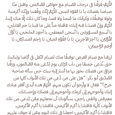
اللّٰهُمَّ؛ فَرَقِّنا في درجات الصّيام مع خواصّ الصّائمين، واقبل منّا 
صيامنا بفضلك يا ذا القوّة المتين. اللّٰهُمَّ إنّك وفّقتنا وإنّك أكرمتنا؛ 
ولولا توفيقُك وكرمُك ما صُمنا ولا قمنا، وما كان ذلك إلّا منك إلينا، 
اللّٰهُمَّ وإنّ قصدَنا فيه إليك؛ فاقبله مناّ على ما فينا يا خير القابلين، 
يا أسمع المسؤولين يا أسخى المعطين، يا أجود المانحين، يَا أَوَّلَ 
الأَوَّلِيْنَ، يَا آخِرَ الآخِرِينَ، يَا ذَا القُوَّةِ المَتِيْن، يَا رَاحِمَ المَسَاكِيْن، يَا 
أَرْحَمَ الرَّاحِمِيْنَ؛ 
ارزقنا مع صيام الفرض توفيقًا منك لصيام النّفل في أيّامنا وليالينا، 
حتى نُدعى جميعًا من باب الرّيّان يوم يُدْعَى منه الصّائمون، ورَقِّنا 
مَرَاقِيَ من فضلك نحوز بها ما أشار إليه نبيك حين سأله صاحبه 
الصّدّيق أبو بكر: "هل على من دُعي من تلك الأبواب كلها من 
حرج؟" فقال لا وأرجو أن تكون منهم. اللّٰهُمَّ هذه أيدي أفقر عبادك 
إليك وأحوجهم إلى كرمك وأحوجهم إلى فضلك وإحسانك، 
معترفين واثقين راجين، يسألونك أن تجعلهم مِمّن يُدعى من تلك 
الأبواب كلّها؛ فاقبلنا يا أكرم الأكرمين، فاقبلنا يا أكرم الأكرمين، 
فاقبلنا يا أكرم الأكرمين؛ اجعلنا في ذلك اليوم مِمّن لا خوف عليهم 