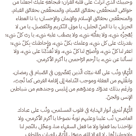
وحبيبك الذي أنزلتَ على قلبه القرآن؛ فبجاههِ عليك اجعلنا من 
خواصّ المتحقّقين بحقائق الصّيام، والمتحقّقين بحقائق القيام، 
والمتحقّقين بحقائق الإسلام والإيمان والإحسان؛ يا ذا العطاء 
الجزيل، يا ذا المنّ الجليل، يا مولى التّكريم والتّفضيل، يا من لا 
يُعْجِزُه شيء، ولا يغلُبُه شيء، ولا يصعُب عليه شيء، يا ربّ كلّ شيء؛ 
بقدرتك على كل شيء، وعلمك بكلّ شيء، وإحاطتك بِكلّ شيء؛ 
اغفر لنا كلّ شيء، وأصلِح لنا كلّ شيء، ولا تُعَذِّبْنَا على شيء، ولا 
تسألنا عن شيء، يا أرحم الرّاحمين يا أكرم الأكرمين.
اللّٰهُمَّ؛ وتُب على أمّة نبيّك الّذين يُقصِّرون في الصّيام في رمضان، 
وانقُلهم من الغفلة وموجب النّدامة إلى إقامة الفرض كما تُحِبّ، 
وارغَم بذلك عدوّك وعدوّهم من إبليس وجندهم من شياطين 
الإنس والجنّ. 
اللّٰهُمَّ أشرق أنوار الهداية في قلوب المسلمين، وتُب على عبادك 
العاصين؛ تُب علينا وعليهم توبةً نصوحًا يا أكرم الأكرمين، ولا 
تؤاخذنا بما فعلوا ولا ما فعل السفهاء منا، وعجِّل بالنّصر لنا 
ولإخواننا أهل لا إله إلا الله، وعجّل اللّٰهُمَّ بالغياث واللطف 