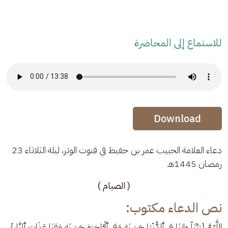
للاستماع إلى المحاضرة
Audio Stream
Audio Stream
Download
دعاء العلامة الحبيب عمر بن حفيظ في قنوت الوتر، ليلة الثلاثاء 23 
رمضان 1445هـ
( الصيام )
نص الدعاء مكتوب:
اللّٰهُمَّ {رَبَّنَاۤ ءَاتِنَا فِی ٱلدُّنۡیَا حَسَنَة وَفِی ٱلۡـَٔاخِرَةِ حَسَنَة وَقِنَا عَذَابَ ٱلنَّارِ}