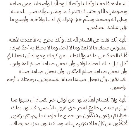
السعادة؛ فاجعلنا وأهلينا وأحبابَنا وطلّابنا وأصحابنا ممن صامه 
ويصومه إيمانًا واحتسابًا؛ فيُدركُ ما وعدَ رسولُك صلى الله عليه 
وعلى آله وصحبه وسلّم خيرَ الإدراك في الدنيا والآخرة، وأوسع ما 
تؤتي عبادك الصائمين.
اللّٰهُمَّ إنّك قلت عن الصّيام أنّه لك، وأنّك تجزي به فأعددت لأهله 
المقبولين عندك ما لا يُعدّ وما لا يُحدّ، وما لا يحيطُ به أحدٌ غيرك؛ 
فَلَكَ الحمدُ على ذلك، وإنّا نطلب من كرمك وجودك أن تجعلنا في 
أهل نيل ذلك العطاء الوافر، وأن تجعل صيامنا صيامَ المقبولين، 
وأن تجعل صيامنا صيامَ المتّقين، وأن تجعل صيامنا صيامَ 
الصّادقين، وأن تجعل صيامنا صيام المسعودين، برحمتك يا أرحم 
الراحمين. 
اللّٰهُمَّ وإنّ للصيام أهلًا ينالون من أوائل خير الصّيام أن ينتهوا عما 
نهيتَهم عنه من طلوع الفجر حتى غروبِ الشّمس؛ فينالون بذلك 
خيرًا، ثمّ يرتقون فيَكُفُّونَ عن جميع ما حرّمتَ عليهم، ثمّ يرتقون 
فَيَكُفُّونَ عن كلّ ما لا يقرّبهم إليك، وما لا ينالون به زيادة رضاك.