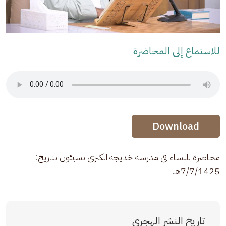
للاستماع إلى المحاضرة
Audio Stream
Audio Stream
Download
محاضرة للنساء في مدرسة خديجة الكبرى بسيئون بتاريخ: 
7/7/1425هـ.
تاريخ النشر الهجري