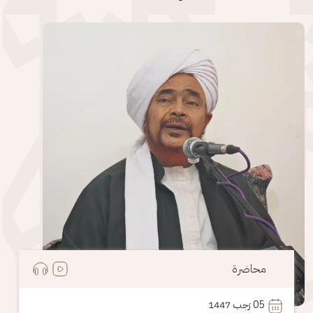
الصورة
محاضرة
05
 رَجب 1447