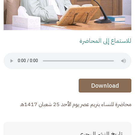
للاستماع إلى المحاضرة
Audio Stream
Audio Stream
Download
محاضرة للنساء بتريم عصر يوم الأحد 25 شعبان 1417هـ
تاريخ النشر الهجري