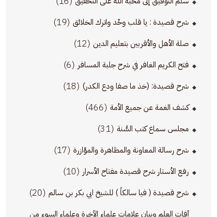
(16)
سلم التوفيق إلى محبة الله على التحقيق
(19)
شرح قصيدة : يا قلب وحِّد واترك الخلائق
(12)
صلة الأهل والأقربين بتعليم الدين
(6)
فتح الكريم الغافر في شرح جلبة المسافر
(18)
شرح قصيدة: (خذ ما صفا ودع الكدر)
(466)
كشف الغمة عن جميع الأمة
(31)
مجلس سماع كتب السُّنة
(17)
شرح رسالة المعاونة والمظاهرة والمؤازرة
(10)
رفع الأستار شرح قصيدة مفتاح الأسرار
(20)
شرح قصيدة ( فيا سالكاً ) للشيخ ابي بكر بن سالم
آفات العلم وبيان علامات علماء الآخرة وعلماء السوء من