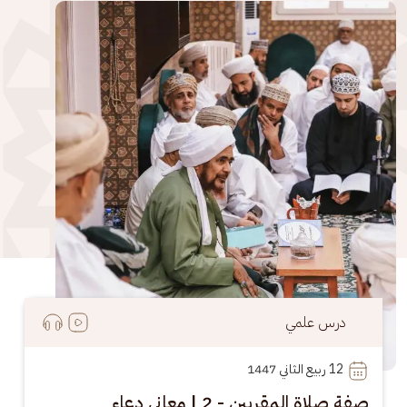
الصورة
درس علمي
12
 ربيع الثاني 1447
صفة صلاة المقربين - 2 | معاني دعاء