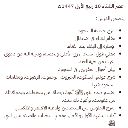
 عصر الثلاثاء 10 ربيع الأول 1447هـ
يتضمن الدرس:
شرح حقيقة السجود.
مقام الفناء في الاعتدال.
الإشارة إلى البقاء بعد الفناء.
معاني قول: سبحان ربي الأعلى وبحمده، وتنزيه الله عن دعوى
القرب من جهة العبد.
بيان أحوال المقربين في السجود
شرح عوالم: الملكوت، الجبروت، الرحموت، الرهبوت، ومقامات
السجود فيها.
تفسير دعاء النبي ﷺ: أعوذ برضاك من سخطك، وبمعافاتك
من عقوبتك، وأعوذ بك منك.
شرح الجلوس بين السجدتين وأدعية الافتقار والانكسار.
آداب التشهد الأول والأخير، ومعاني التحيات والصلاة على النبي
ﷺ.