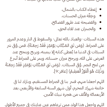
إعطاء الكتاب بالشمال،
وخِفّة ميزان الحسنات،
والفضيحة عند ظهور الفضائح،
والخسران عند لقاء الحق،
هذه السيئات -والعياذ بالله تعالى- والسقوط في النار وعدم المرور 
على الصراط. (وَمَن تَقِ السَّيِّئَاتِ يَوْمَئِذٍ فَقَدْ رَحِمْتَهُ)، فمن وُقي شر 
السيئات في الدنيا ما يُعطى كتابه إلا بيمينه، ويربح وينجح عند 
العرض على الله، ويرجح ميزان حسناته، ويمر على الصراط أسرع 
من لمح البصر. وُقي السيئات. (وَمَن تَقِ السَّيِّئَاتِ يَوْمَئِذٍ فَقَدْ رَحِمْتَهُ 
وَذَٰلِكَ هُوَ الْفَوْزُ الْعَظِيمُ) [غافر:9].
اللهم اجعلنا منهم، فسر  بنا في الصراط المستقيم، وبارك لنا في 
خاتمة شهرك المحرم، أول شهور السنة السابعة والأربعين بعد 
الأربعمائة والألف من هجرة نبيك الأمين.
اللهم واجعل هذا الولد ممن ترعاهم عين عنايتك في جميع الأطوار، 