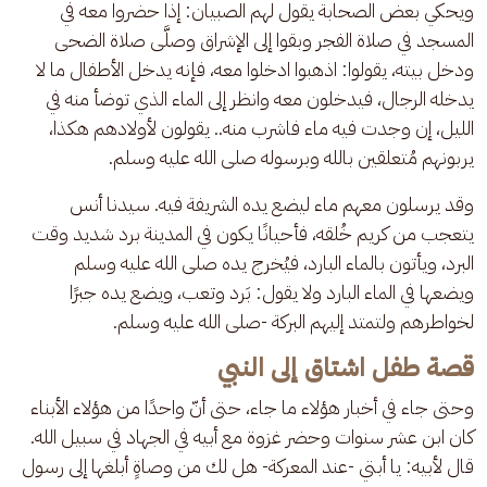
ويحكي بعض الصحابة يقول لهم الصبيان: إذا حضروا معه في 
المسجد في صلاة الفجر وبقوا إلى الإشراق وصلَّى صلاة الضحى 
ودخل بيته، يقولوا: اذهبوا ادخلوا معه، فإنه يدخل الأطفال ما لا 
يدخله الرجال، فيدخلون معه وانظر إلى الماء الذي توضأ منه في 
الليل، إن وجدت فيه ماء فاشرب منه.. يقولون لأولادهم هكذا، 
يربونهم مُتعلقين بالله وبرسوله صلى الله عليه وسلم.
وقد يرسلون معهم ماء ليضع يده الشريفة فيه. سيدنا أنس 
يتعجب من كريم خُلقه، فأحيانًا يكون في المدينة برد شديد وقت 
البرد، ويأتون بالماء البارد، فيُخرج يده صلى الله عليه وسلم 
ويضعها في الماء البارد ولا يقول: بَرد وتعب، ويضع يده جبرًا 
لخواطرهم ولتمتد إليهم البركة -صلى الله عليه وسلم.
قصة طفل اشتاق إلى النبي
وحتى جاء في أخبار هؤلاء ما جاء، حتى أنّ واحدًا من هؤلاء الأبناء 
كان ابن عشر سنوات وحضر غزوة مع أبيه في الجهاد في سبيل الله. 
قال لأبيه: يا أبتي -عند المعركة- هل لك من وصاةٍ أبلغها إلى رسول 