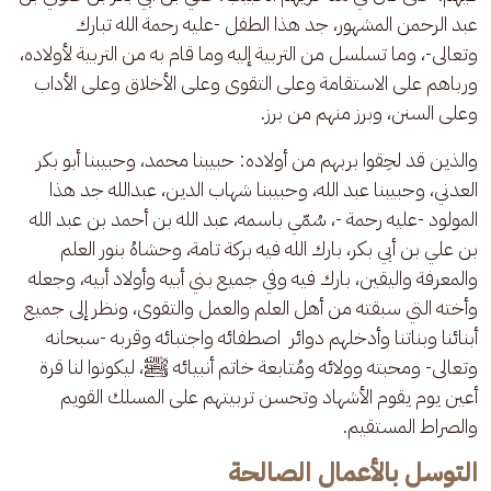
عبد الرحمن المشهور، جد هذا الطفل -عليه رحمة الله تبارك 
وتعالى-، وما تسلسل من التربية إليه وما قام به من التربية لأولاده، 
ورباهم على الاستقامة وعلى التقوى وعلى الأخلاق وعلى الأداب 
وعلى السنن، وبرز منهم من برز.
والذين قد لحِقوا بربهم من أولاده: حبيبنا محمد، وحبيبنا أبو بكر 
العدني، وحبيبنا عبد الله، وحبيبنا شهاب الدين، عبدالله جد هذا 
المولود -عليه رحمة -، سُمّي باسمه، عبد الله بن أحمد بن عبد الله 
بن علي بن أبي بكر، بارك الله فيه بركة تامة، وحشاهُ بنور العلم 
والمعرفة واليقين، بارك فيه وفي جميع بني أبيه وأولاد أبيه، وجعله 
وأخته التي سبقته من أهل العلم والعمل والتقوى، ونظر إلى جميع 
أبنائنا وبناتنا وأدخلهم دوائر  اصطفائه واجتبائه وقربه -سبحانه 
وتعالى- ومحبته وولائه ومُتابعة خاتم أنبيائه ﷺ، ليكونوا لنا قرة 
أعين يوم يقوم الأشهاد وتحسن تربيتهم على المسلك القويم 
والصراط المستقيم.
التوسل بالأعمال الصالحة