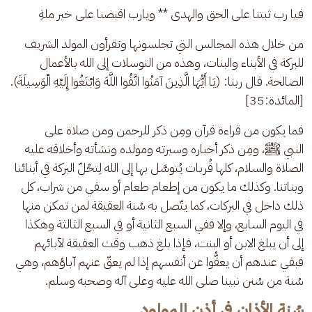
فيا رب ثبتنا على الحق والهدى ** ويارب اقبضنا على خير ملةِ
من خلال هذه المجالس التي تجلسونها وتقرأون المولد الشريف 
للبركة في الأبناء والبنات، وهذه من التوسلات إلى الله بالأعمال 
الصالحة. قال ربنا: (يَا أَيُّهَا الَّذِينَ آمَنُوا اتَّقُوا اللَّهَ وَابْتَغُوا إِلَيْهِ الْوَسِيلَةَ).
[المائدة:35]
فما يكون من قراءة قرآن ومِن ذكر للرحمن ومن صلاة على 
النبي ﷺ، ومِن ذكر أخباره وسيرته ومولده ونشأته وأخلاقه عليه 
الصلاة والسلام، كلها قُربات يُتوسَّل بها إلى الله لِتحُلّ البركة في أبنائنا 
وبناتنا. وكذلك ما يكون من إطعام طعام أو سقي من شراب، كل 
ذلك داخل في البركات، كما يتّصل به سُنة العقيقة لمن تمكن منها 
في اليوم السابع، وإلا ففي السبع الثانية أو في السبع الثالثة وهكذا 
إلى أن يبلغ الابن أو البنت، فإذا بلغ ذهب وقت العقيقة لآبائهم 
فبقي عندهم أن يعقُّوا عن أنفسهم إذا لم يعقّ عنهم آباؤهم، وهي 
سُنة من سُنن نبينا صلى الله عليه وعلى آله وصحبه وسلم.
سُنة الأذان في أذن المولود