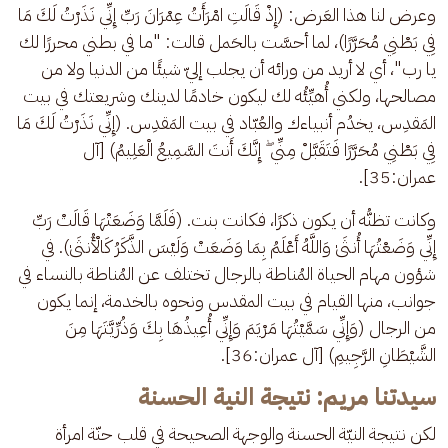
وعرض لنا هذا العَرض: (إِذْ قَالَتِ امْرَأَتُ عِمْرَانَ رَبِّ إِنِّي نَذَرْتُ لَكَ مَا 
فِي بَطْنِي مُحَرَّرًا)، لما أحسَّت بالحَمل قالت: "ما في بطني محررًا لك 
يا رب"، أي لا أريد من ورائه أن يجلب إليّ شيئًا من الدنيا ولا من 
مصالحها، ولكني أُهيِّئُه لك ليكون خادمًا لدينك وشريعتك في بيت 
المَقدِس، يخدُم أنبياءك والعُبّاد في بيت المَقدِس. (إِنِّي نَذَرْتُ لَكَ مَا 
فِي بَطْنِي مُحَرَّرًا فَتَقَبَّلْ مِنِّي ۖ إِنَّكَ أَنتَ السَّمِيعُ الْعَلِيمُ) [آل 
عمران:35].
وكانت تظنُّه أن يكون ذكرًا، فكانت بنت. (فَلَمَّا وَضَعَتْهَا قَالَتْ رَبِّ 
إِنِّي وَضَعْتُهَا أُنثَىٰ وَاللَّهُ أَعْلَمُ بِمَا وَضَعَتْ وَلَيْسَ الذَّكَرُ كَالْأُنثَىٰ). في 
شؤون مهام الحياة المُناطة بالرجال تختلف عن المُناطة بالنساء في 
جوانب، منها القيام في بيت المقدس ونحوه بالخدمة، إنما يكون 
من الرجال (وَإِنِّي سَمَّيْتُهَا مَرْيَمَ وَإِنِّي أُعِيذُهَا بِكَ وَذُرِّيَّتَهَا مِنَ 
الشَّيْطَانِ الرَّجِيمِ) [آل عمران:36].
سيدتنا مريم: نتيجة النية الحسنة
لكن نتيجة النيّة الحسنة والوجهة الصحيحة في قلب حنّة امرأة 