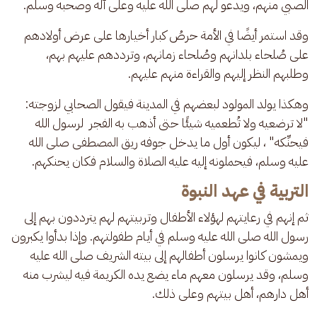
الصبي منهم، ويدعو لهم صلى الله عليه وعلى آله وصحبه وسلم.
وقد استمر أيضًا في الأمة حرصُ كبار أخيارها على عرض أولادهم 
على صُلحاء بلدانهم وصُلحاء زمانهم، وترددهم عليهم بهم، 
وطلبهم النظر إليهم والقراءة منهم عليهم. 
وهكذا يولد المولود لبعضهم في المدينة فيقول الصحابي لزوجته: 
"لا ترضعيه ولا تُطعميه شيئًا حتى أذهب به الفجر  لرسول الله 
فيحنِّكه" ، ليكون أول ما يدخل جوفه ريق المصطفى صلى الله 
عليه وسلم، فيحملونه إليه عليه الصلاة والسلام فكان يحنكهم.
التربية في عهد النبوة
ثم إنهم في رعايتهم لهؤلاء الأطفال وتربيتهم لهم يترددون بهم إلى 
رسول الله صلى الله عليه وسلم في أيام طفولتهم. وإذا بدأوا يكبرون 
ويمشون كانوا يرسلون أطفالهم إلى بيته الشريف صلى الله عليه 
وسلم، وقد يرسلون معهم ماء يضع يده الكريمة فيه ليشرب منه 
أهل دارهم، أهل بيتهم وعلى ذلك. 