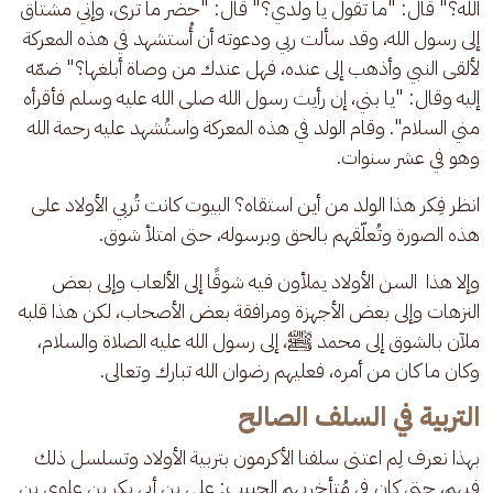
الله؟" قال: "ما تقول يا ولدي؟" قال: "حضر ما ترى، وإني مشتاق 
إلى رسول الله، وقد سألت ربي ودعوته أن أُستشهد في هذه المعركة 
لألقى النبي وأذهب إلى عنده، فهل عندك من وصاة أبلغها؟" ضمّه 
إليه وقال: "يا بني، إن رأيت رسول الله صلى الله عليه وسلم فأقرأه 
مني السلام". وقام الولد في هذه المعركة واستُشهد عليه رحمة الله  
وهو في عشر سنوات.
انظر فِكر هذا الولد من أين استقاه؟ البيوت كانت تُربي الأولاد على 
هذه الصورة وتُعلّقهم بالحق وبرسوله، حتى امتلأ شوق.
وإلا هذا  السن الأولاد يملأون فيه شوقًا إلى الألعاب وإلى بعض 
النزهات وإلى بعض الأجهزة ومرافقة بعض الأصحاب، لكن هذا قلبه 
ملآن بالشوق إلى محمد ﷺ، إلى رسول الله عليه الصلاة والسلام، 
وكان ما كان من أمره، فعليهم رضوان الله تبارك وتعالى.
التربية في السلف الصالح
بهذا نعرف لِم اعتنى سلفنا الأكرمون بتربية الأولاد وتسلسل ذلك 
فيهم، حتى كان في مُتأخريهم الحبيب: علي بن أبي بكر بن علوي بن 