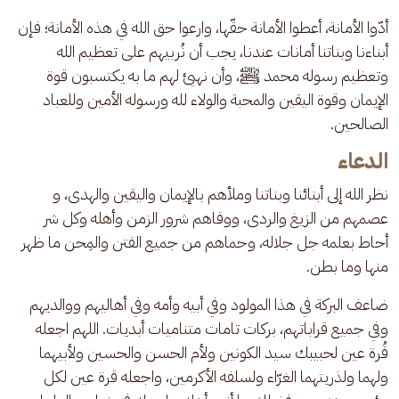
أدّوا الأمانة، أعطوا الأمانة حقّها، وارعوا حق الله في هذه الأمانة؛ فإن 
أبناءنا وبناتنا أمانات عندنا، يجب أن نُربيهم على تعظيم الله 
وتعظيم رسوله محمد ﷺ، وأن نهيئ لهم ما به يكتسبون قوة 
الإيمان وقوة اليقين والمحبة والولاء لله ورسوله الأمين وللعباد 
الصالحين.
الدعاء
نظر الله إلى أبنائنا وبناتنا وملأهم بالإيمان واليقين والهدى، و 
عصمهم من الزيغ والردى، ووقاهم شرور الزمن وأهله وكل شر 
أحاط بعلمه جل جلاله، وحماهم من جميع الفتن والمِحن ما ظهر 
منها وما بطن.
ضاعف البركة في هذا المولود وفي أبيه وأمه وفي أهاليهم ووالديهم 
وفي جميع قراباتهم، بركات تامات متناميات أبديات. اللهم اجعله 
قُرة عين لحبيبك سيد الكونين ولأم الحسن والحسين ولأبيهما 
ولهما ولذريتهما الغرّاء ولسلفه الأكرمين، واجعله قرة عين لكل 