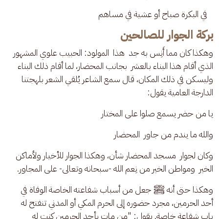
   في البكرة صباح أو عشية في مساهم
بركة الجوار للصالحين
وهكذا كان مما أَنِس به جد  هذا  المولود: الحبيب علوي المشهور 
الذي أقام هذا البناء بالعشر  بجانب المحضار، لما أقام ذلك البناء 
وليسكن في ذلك المكان، قال سمع الشاعر يُلقي الشعر بلهجتنا 
الدارجة العامية يقول: 
يا من حضر يسمع صلوا على المختار 
والله ما يندم من جاور  المحضار
وكان لجوار  مسجد المحضار شأن، وهكذا الجوار للأخيار ولأماكن 
الخير  ومواطن الخير من نِعم الله -سبحانه وتعالى- على المجاور. 
وهكذا حتى أنه ﷺ جعل من أسباب شفاعته الخاصة الوفاة في 
أحد الحرمين، مجرد حضوره إلى الحرم المكي أو المدني تنفتح له 
باب شفاعة خاصة. يقول: "من مات بأحد الحرمين كنت له 