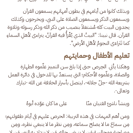
وبذلك كانوا من أيامهم في بطون أمهاتهم يسمعون القرآن 
ويسمعون الذكر ويسمعون الصلاة على النبي، ويخرجون وكذلك 
يجدون البيت كله مُشتغلاً بنصيب من ذكر الله وذكر رسوله وتلاوة 
القرآن. قال نبينا: "البيتُ الذي يُقْرَأُ فيه القرآنُ، يتراءى لأهلِ السماءِ 
كما تَتَراءَى النجومُ لأهْلِ الأرضِ".
تعليم الأطفال وحمايتهم
وهكذا يأتي  الحِرص حتى إذا بلغ سن التمييز علّموه الطهارة 
والصلاة، وعلّموه الأحكام؛ التي يستعدُ بها للدخول في دائرة العمل 
بشريعة الله -جلّ جلاله-، ليتصل بأسرار الخلافة عن الله -تبارك 
وتعالى-.
وينشأ ناشئ الفتيان منّا                على ما كان عوّده أبوهُ
ومن أهم المهمات في هذه التربية: الحرص عليهم في أيام طفولتهم؛ 
مِن سماع ما لا يصلح سماعه، ومِن نظر ما لا ينبغي نظره، ومِن 
مصاحبة ومجالسة مَن لا ينهض حاله، مَن لا يزداد به النور، مَن لا 