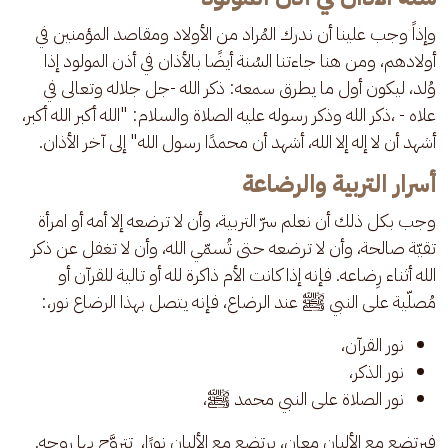
وإذاً وجب علينا أن ندرك المُراد من الأولاد ومقاصد المؤمنين في 
أولادهم، ومن هنا جاءتنا السُنة أيضًا بالأذان في أذن المولود إذا 
وُلد، ليكون أول ما يطرق سمعه: ذكر الله -جل جلاله وتعالى في 
علاه - ،ذكر الله وذكر رسوله عليه الصلاة والسلام: "الله أكبر الله أكبر، 
أشهد أن لا إله إلا الله، أشهد أن محمدًا رسول الله" إلى آخر الأذان.
أسرار التربية والرضاعة
وجب بكل ذلك أن نعلم سرّ التربية، وأن لا ترضعه إلا أمه أو امرأة 
تقيّة صالحة، وأن لا ترضعه حتى تُسمّي الله، وأن لا تغفل عن ذكر 
الله أثناء رِضاعه. فإنه إذا كانت الأم ذاكرة لله أو تالية للقرآن أو 
مُصلّية على النبي ﷺ عند الرضاع، فإنه يتصل بهذا الرضاع نور،:
نور القرآن،
نور الذكر،
نور الصلاة على النبي محمد ﷺ،
فيرتضع مع الألبان معانٍ، يرتضع مع الألبان نورًا،  تتروَّح بها روحه.