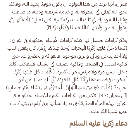
عمران، أنها تريد من هذا المولود أن يكون موفِيًا بعهد الله، وقائمًا 
بحق الله تعالى في المعرفة به، وخدمة شريعته ودينه، ما ضاعت 
وقَبِلها الله وبارك في تلك البنت بركة كبيرة. قال تعالى: (فَتَقَبَّلَهَا رَبُّهَا 
بِقَبُولٍ حَسَنٍ وَأَنبَتَهَا نَبَاتًا حَسَنًا وَكَفَّلَهَا زَكَرِيَّا).
وذكر كرامات تحصل لها، هذه كرامات الأولياء المذكورة في القرآن: 
(كلمَا دَخَلَ عَلَيْهَا زَكَرِيَّا الْمِحْرَابَ وَجَدَ عِندَهَا رِزْقًا). كان يقفل الباب 
ولا أحد يدخل ويأتي والرزق موجود، فالفواكه والخضروات، حتى 
فاكهة الشتاء في الصيف وفاكهة الصيف في الشتاء، فيتعجّب. كلّما 
دخل، ليس مرة ولا مرتين، مرات كثيرة. ( كُلَّمَا دَخَلَ عَلَيْهَا زَكَرِيَّا 
الْمِحْرَابَ وَجَدَ عِندَهَا رِزْقًا ۖ قَالَ يَا مَرْيَمُ أَنَّىٰ لَكِ هَٰذَا). من أين 
يجيء؟ (قَالَتْ هُوَ مِنْ عِندِ اللَّهِ إِنَّ اللَّهَ يَرْزُقُ مَن يَشَاءُ بِغَيْرِ حِسَابٍ) 
[آل عمران:37]. فكان من الكرامات الكبيرة للأولياء المذكورة في 
القرآن  لهذه المرأة الصّدّيقة في بداية نشأتها وفي أيام تربيتها كانت 
تظهر عليها الكرامات .
دعاء زكريا عليه السلام