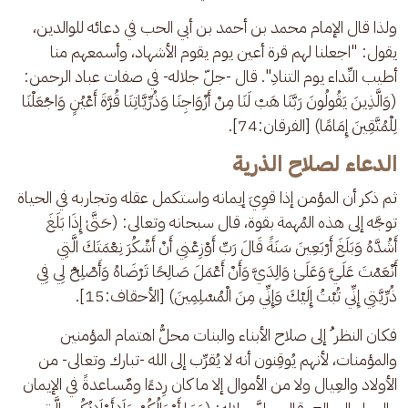
ولذا قال الإمام محمد بن أحمد بن أبي الحب في دعائه للوالدين، 
يقول: "اجعلنا لهم قرة أعين يوم يقوم الأشهاد، وأسمعهم منا 
أطيب النِّداء يوم التنادِ". قال -جلّ جلاله- في صفات عباد الرحمن: 
(وَالَّذِينَ يَقُولُونَ رَبَّنَا هَبْ لَنَا مِنْ أَزْوَاجِنَا وَذُرِّيَّاتِنَا قُرَّةَ أَعْيُنٍ وَاجْعَلْنَا 
لِلْمُتَّقِينَ إِمَامًا) [الفرقان:74].
الدعاء لصلاح الذرية
ثم ذكر أن المؤمن إذا قوِيَ إيمانه واستكمل عقله وتجاربه في الحياة 
توجَّه إلى هذه المُهمة بقوة، قال سبحانه وتعالى: (حَتَّىٰ إِذَا بَلَغَ 
أَشُدَّهُ وَبَلَغَ أَرْبَعِينَ سَنَةً قَالَ رَبِّ أَوْزِعْنِي أَنْ أَشْكُرَ نِعْمَتَكَ الَّتِي 
أَنْعَمْتَ عَلَيَّ وَعَلَىٰ وَالِدَيَّ وَأَنْ أَعْمَلَ صَالِحًا تَرْضَاهُ وَأَصْلِحْ لِي فِي 
ذُرِّيَّتِي إِنِّي تُبْتُ إِلَيْكَ وَإِنِّي مِنَ الْمُسْلِمِينَ) [الأحقاف:15].
فكان النظر ُ إلى صلاح الأبناء والبنات محلُّ اهتمام المؤمنين 
والمؤمنات، لأنهم يُوقِنون أنه لا يُقرِّب إلى الله -تبارك وتعالى- من 
الأولاد والعِيال ولا من الأموال إلا ما كان رِدءًا ومٌساعدةً في الإيمان 