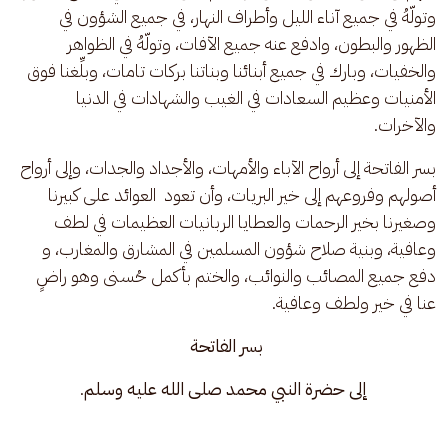
وتولّهُ في جميع آناء الليل وأطراف النهار، في جميع الشؤون في 
الظهور والبطون، وادفع عنه جميع الآفات، وتولّهُ في الظواهر 
والخفيات، وبارك في جميع أبنائنا وبناتنا بركات تامات، وبلِّغنا فوق 
الأمنيات وعظيم السعادات في الغيب والشهادات في الدنيا 
والآخرات.
بسر الفاتحة إلى أرواح الآباء والأمهات، والأجداد والجدات، وإلى أرواح 
أصولهم وفروعهم إلى خير البريات، وأن تعود  العوائد على كبيرنا 
وصغيرنا بخير الرحمات والعطايا الربانيات العظيمات في لطف 
وعافية، وبنية صلاح شؤون المسلمين في المشارق والمغارب، و 
دفع جميع المصائب والنوائب، والختم بأكمل حُسنى وهو راضٍ 
عنا في خير ولطف وعافية.
بسر الفاتحة 
إلى حضرة النبي محمد صلى الله عليه وسلم
.