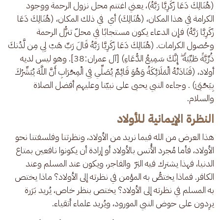
(هُنَالِكَ دَعَا زَكَرِيَّا رَبَّهُ)، يعني اغتنم محل نزول الرحمة ووجود 
الكرامة في هذا المكان، (هُنَالِكَ) أي  في ذلك المكان، (هُنَالِكَ دَعَا 
زَكَرِيَّا رَبَّهُ) فإن الدعاء يكون مستجابًا في محلّ تنزُّل الرحمة 
وحُصول الكرامات. (هُنَالِكَ دَعَا زَكَرِيَّا رَبَّهُ قَالَ رَبِّ هَبْ لِي مِن لَّدُنكَ 
ذُرِّيَّةً طَيِّبَةً ۖ إِنَّكَ سَمِيعُ الدُّعَاءِ) [آل عمران:38]. وهو ليس لديه 
أولاد، (فَنَادَتْهُ الْمَلَائِكَةُ وَهُوَ قَائِمٌ يُصَلِّي فِي الْمِحْرَابِ أَنَّ اللَّهَ يُبَشِّرُكَ 
بِيَحْيَىٰ) . وجاءه النبي يحيى على نبيّنا وعليهم أفضل الصلاة 
والسلام.
النظرة الإيمانية للأولاد
هذا العرض من الله فيما نريد من الأولاد، ونظرتنا وفلسفتنا نحو 
الأولاد، فأما مُجرد الأُنس بالأولاد أو إرادة أن يكونوا نافعين بمتاع 
الدنيا، فهذا يشترك فيه البَرّ  والفاجر، ويكون عند المسلم وعند 
الكافر. فماذا يختصُّ به المؤمن في نظرته إلى الأولاد؟ ماذا يختص 
به المسلم في نظرته إلى الأولاد؟ يختص بنظر خاص، يُريد بَرَرة 
يرِدون على حوض النبي المورود، ويُريد علماء أتقياء.