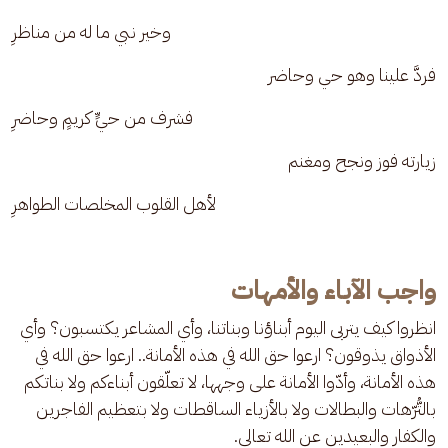
وخير نبي ما له من مناظرِ
فردَّ علينا وهو حي وحاضر
فشرف من حيٍّ كريمٍ وحاضرِ
زيارته فوز ونجح ومغنم
لأهل القلوب المخلصات الطواهرِ
واجب الآباء والأمهات
انظروا كيف يتربى اليوم أبناؤنا وبناتنا، وأي المشاعر يكتسبون؟ وأي 
الأذواق يذوقون؟ ارعوا حق الله في هذه الأمانة.. ارعوا حق الله في 
هذه الأمانة، وأدّوا الأمانة على وجهها، لا تعلّقون أبناءكم ولا بناتكم 
بالتُّرّهات والبطالات ولا بالأزياء الساقطات ولا بتعظيم الفاجرين 
والكفار والبعيدين عن الله تعالى.