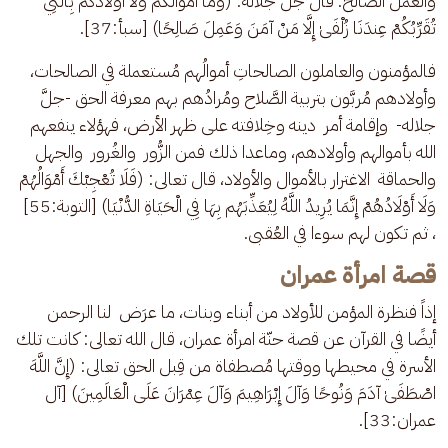
والعمل الصالح. قال جلَّ جلاله: (وَمَا أَمْوَالُكُمْ وَلَا أَوْلَادُكُم بِالَّتِي 
تُقَرِّبُكُمْ عِندَنَا زُلْفَىٰ إِلَّا مَنْ آمَنَ وَعَمِلَ صَالِحًا) [سبأ:37].
فالمؤمنون والعاملون الصالحاتِ أموالُهم مُستعملة في الصالحات، 
وأولادهم مُربَّون بتربية الصَّلاح ومُرادُهم بهم معرفة الحق -جلَّ 
جلاله-  وإقامة أمر  دينه وخِلافته على ظهر الأرض، فهؤلاء ينفعهم 
الله بأموالهم وأولادهم، وماعدا ذلك فمن الزُّور  والغُرور  والجهل 
والحماقة  الاغترار بالأموال والأولاد، قال تعالى: (فَلَا تُعْجِبْكَ أَمْوَالُهُمْ 
وَلَا أَوْلَادُهُمْ إِنَّمَا يُرِيدُ اللَّهُ لِيُعَذِّبَهُم بِهَا فِي الْحَيَاةِ الدُّنْيَا) [التوبة:55] 
، ثم تكون لهم سوءا في العُقبى.
قصة امرأة عمران
إذاً فنظرة المؤمن للأولاد من أبناء وبنات، ما عرَض  لنا الرحمن 
أيضًا في القرآن عن قصة حنّة امرأة عمران، قال الله تعالى: كانت تلك 
الأسرة في محيطها ووقتها مُصطفاة من قِبل الحق تعالى: (إِنَّ اللَّهَ 
اصْطَفَىٰ آدَمَ وَنُوحًا وَآلَ إِبْرَاهِيمَ وَآلَ عِمْرَانَ عَلَى الْعَالَمِينَ) [آل 
عمران:33].