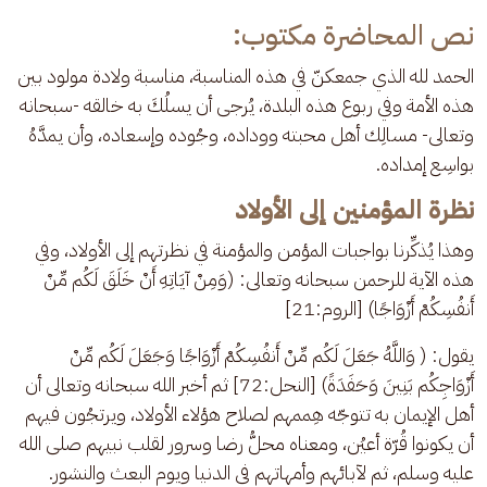
نص المحاضرة مكتوب:
الحمد لله الذي جمعكنّ في هذه المناسبة، مناسبة ولادة مولود بين 
هذه الأمة وفي ربوع هذه البلدة، يُرجى أن يسلُكَ به خالقه -سبحانه 
وتعالى- مسالِك أهل محبته ووداده، وجُوده وإسعاده، وأن يمدَّهُ 
بواسِع إمداده.
نظرة المؤمنين إلى الأولاد
وهذا يُذكِّرنا بواجبات المؤمن والمؤمنة في نظرتهم إلى الأولاد، وفي 
هذه الآية للرحمن سبحانه وتعالى: (وَمِنْ آيَاتِهِ أَنْ خَلَقَ لَكُم مِّنْ 
أَنفُسِكُمْ أَزْوَاجًا) [الروم:21]
يقول: ( وَاللَّهُ جَعَلَ لَكُم مِّنْ أَنفُسِكُمْ أَزْوَاجًا وَجَعَلَ لَكُم مِّنْ 
أَزْوَاجِكُم بَنِينَ وَحَفَدَةً) [النحل:72] ثم أخبر الله سبحانه وتعالى أن 
أهل الإيمان به تتوجّه هِممهم لصلاح هؤلاء الأولاد، ويرتجُون فيهم 
أن يكونوا قُرّة أعيُن، ومعناه محلُّ رضا وسرور لقلب نبيهم صلى الله 
عليه وسلم، ثم لآبائهم وأمهاتهم في الدنيا ويوم البعث والنشور.