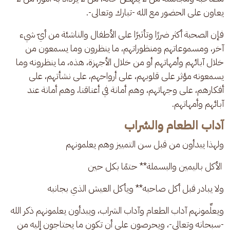
يعاون على الحضور مع الله -تبارك وتعالى-.
فإن الصحبة أكثر ضررًا وتأثيرًا على الأطفال والناشئة من أيّ شيء 
آخر، ومسموعاتهم ومنظوراتهم، ما ينظرون وما يسمعون من 
خلال آبائهم وأمهاتهم أو من خلال الأجهزة، هذه، ما ينظرونه وما 
يسمعونه مؤثر على قلوبهم، على أرواحهم، على نشأتهم، على 
أفكارهم، على وجهاتهم، وهم أمانة في أعناقنا، وهم أمانة عند 
آبائهم وأمهاتهم.
آداب الطعام والشراب
ولهذا يبدأون من قبل سن التمييز وهم يعلمونهم
 الأكل باليمين والبسملة** حتمًا بكل حين
ولا يبادر قبل أكل صاحبه** ويأكل العيش الذي بجانبه
ويعلِّمونهم آداب الطعام وآداب الشراب، ويبدأون يعلمونهم ذكر الله 
-سبحانه وتعالى-، ويحرصون على أن تكون ما يحتاجون إليه من 