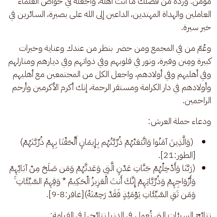
مؤمن. وزده من فضلك ما أنت أهله، واجعله في خواص العلماء 
العاملين والهداة المهتدين، الداعين إلى الله على بصيرة، السائرين في 
خير سيرة.
وعُمّ من في المجمع ومن حضر  بنظر من عندك وعناية وخيرات 
كبيرة ومِنن وفيرة، ونور في قلوبهم وفي ذواتهم وفي ديارهم ومنازلهم 
وفي أهليهم وفي أولادهم، واجعل الكل من المجتمعين مع أهليهم 
وأولادهم في دار الكرامة ومستقر الرحمة، إنك أكرم الأكرمين وأرحم 
الراحمين.
ودعاء حملة العرش:
(وَالَّذِينَ آمَنُوا وَاتَّبَعَتْهُمْ ذُرِّيَّتُهُم بِإِيمَانٍ أَلْحَقْنَا بِهِمْ ذُرِّيَّتَهُمْ)
[الطور:21].
(رَبَّنَا وَأَدْخِلْهُمْ جَنَّاتِ عَدْنٍ الَّتِي وَعَدتَّهُمْ وَمَن صَلَحَ مِنْ آبَائِهِمْ
وَأَزْوَاجِهِمْ وَذُرِّيَّاتِهِمْ إِنَّكَ أَنتَ الْعَزِيزُ الْحَكِيمُ * وَقِهِمُ السَّيِّئَاتِ ۚ
وَمَن تَقِ السَّيِّئَاتِ يَوْمَئِذٍ فَقَدْ رَحِمْتَهُ)[غافر:8-9].
نتائج السيئات التي تُعمل في الدنيا نتائجها في القيامة: 