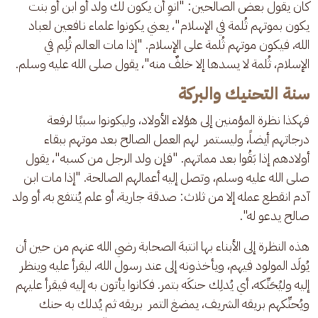
كان يقول بعض الصالحين: "انوِ أن يكون لك ولد أو ابن أو بنت 
يكون بموتهم ثُلمة في الإسلام"، يعني يكونوا علماء نافعين لعباد 
الله، فيكون موتهم ثُلمة على الإسلام. "إذا مات العالم ثُلِم في 
الإسلام، ثُلمة لا يسدها إلا خلفٌ منه"، يقول صلى الله عليه وسلم.
سنة التحنيك والبركة
فهكذا نظرة المؤمنين إلى هؤلاء الأولاد، وليكونوا سببًا لرفعة 
درجاتهم أيضاً، وليستمر  لهم العمل الصالح بعد موتهم ببقاء 
أولادهم إذا بَقُوا بعد مماتهم. "فإن ولد الرجل من كسبه"، يقول 
صلى الله عليه وسلم، وتصل إليه أعمالهم الصالحة. "إذا مات ابن 
آدم انقطع عمله إلا من ثلاث: صدقة جارية، أو علم يُنتفع به، أو ولد 
صالح يدعو له".
هذه النظرة إلى الأبناء بها انتبهَ الصحابة رضي الله عنهم من حين أن 
يُولَد المولود فيهم، ويأخذونه إلى عند رسول الله، ليقرأ عليه وينظر 
إليه وليُحَنِّكه، أي يُدلِك حنكَه بتمر. فكانوا يأتون به إليه فيقرأ عليهم 
ويُحنِّكهم بريقه الشريف، يمضغ التمر  بريقه ثم يُدلك به حنك 