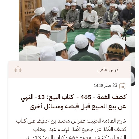
درس علمي
23
 صفَر 1448
كشف الغمة - 465 - كتاب البيع: 13- النهي
عن بيع المبيع قبل قبضه ومسائل أخرى
شرح العلامة الحبيب عمر بن محمد بن حفيظ على كتاب 
كشف الغُمَّة عن جميع الأمة، للإمام عبد الوهاب 
الشعراني: كشف الغمة - 465 - كتاب البيع: 13- النهي