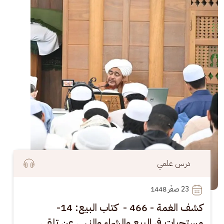
درس علمي
23
 صفَر 1448
كشف الغمة - 466 - كتاب البيع: 14-
مستحبات في البيع والشراء والنهي عن تلقي