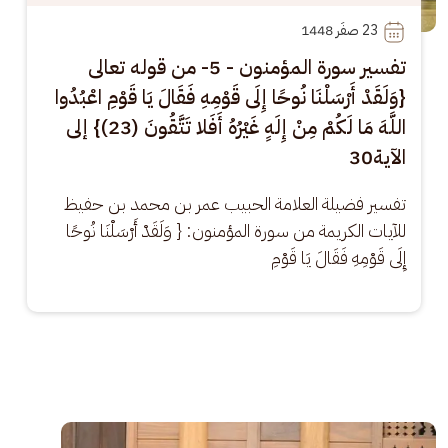
23
 صفَر 1448
تفسير سورة المؤمنون - 5- من قوله تعالى
{وَلَقَدْ أَرْسَلْنَا نُوحًا إِلَى قَوْمِهِ فَقَالَ يَا قَوْمِ اعْبُدُوا
اللَّهَ مَا لَكُمْ مِنْ إِلَهٍ غَيْرُهُ أَفَلا تَتَّقُونَ (23)} إلى
الآية30
تفسير فضيلة العلامة الحبيب عمر بن محمد بن حفيظ 
للآيات الكريمة من سورة المؤمنون: { وَلَقَدْ أَرْسَلْنَا نُوحًا 
إِلَى قَوْمِهِ فَقَالَ يَا قَوْمِ
الصورة