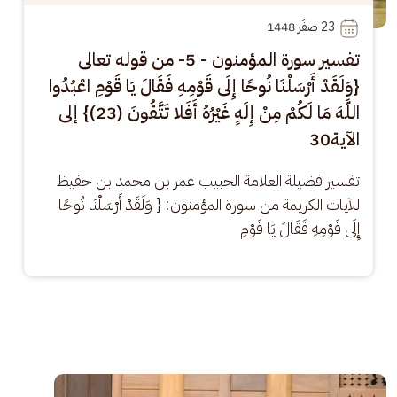
23
 صفَر 1448
تفسير سورة المؤمنون - 5- من قوله تعالى
{وَلَقَدْ أَرْسَلْنَا نُوحًا إِلَى قَوْمِهِ فَقَالَ يَا قَوْمِ اعْبُدُوا
اللَّهَ مَا لَكُمْ مِنْ إِلَهٍ غَيْرُهُ أَفَلا تَتَّقُونَ (23)} إلى
الآية30
تفسير فضيلة العلامة الحبيب عمر بن محمد بن حفيظ 
للآيات الكريمة من سورة المؤمنون: { وَلَقَدْ أَرْسَلْنَا نُوحًا 
إِلَى قَوْمِهِ فَقَالَ يَا قَوْمِ
الصورة