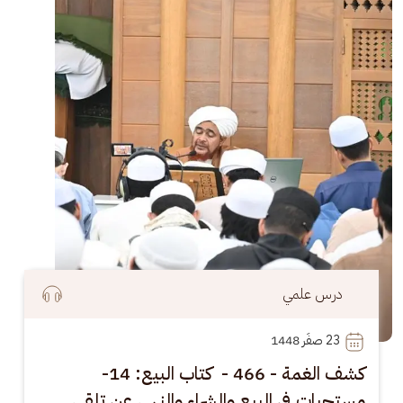
درس علمي
23
 صفَر 1448
كشف الغمة - 466 - كتاب البيع: 14-
مستحبات في البيع والشراء والنهي عن تلقي