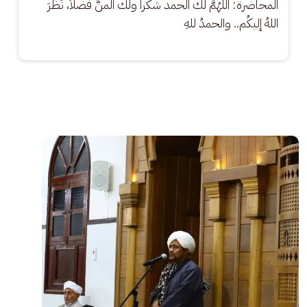
المحاضرة: اللَّهُمَّ لك الحمد شكراً ولك المنُّ فضلاً، نَظَرَ 
اللهُ إليكُم.. والحمدُ للهِ
الصورة