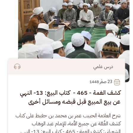
درس علمي
23
 صفَر 1448
كشف الغمة - 465 - كتاب البيع: 13- النهي
عن بيع المبيع قبل قبضه ومسائل أخرى
شرح العلامة الحبيب عمر بن محمد بن حفيظ على كتاب 
كشف الغُمَّة عن جميع الأمة، للإمام عبد الوهاب 
الشعراني: كشف الغمة - 465 - كتاب البيع: 13- النهي