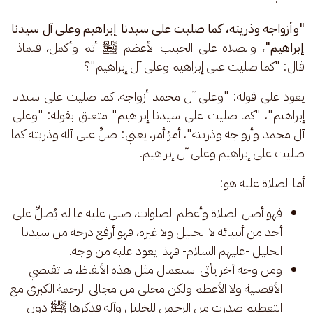
"وأزواجه وذريته، كما صليت على سيدنا إبراهيم وعلى آل سيدنا 
إبراهيم"
، والصلاة على الحبيب الأعظم ﷺ أتم وأكمل، فلماذا 
قال: "كما صليت على إبراهيم وعلى آل إبراهيم"؟ 
يعود على قوله: "وعلى آل محمد أزواجه، كما صليت على سيدنا 
إبراهيم"، "كما صليت على سيدنا إبراهيم" متعلق بقوله: "وعلى 
آل محمد وأزواجه وذريته"، أمرُ أمر، يعني: صلِّ على آله وذريته كما 
صليت على إبراهيم وعلى آل إبراهيم. 
أما الصلاة عليه هو: 
فهو أصل الصلاة وأعظم الصلوات، صلى عليه ما لم يُصلِّ على
أحد من أنبيائه لا الخليل ولا غيره، فهو أرفع درجة من سيدنا
الخليل -عليهم السلام- فهذا يعود عليه من وجه.
ومن وجه آخر يأتي استعمال مثل هذه الألفاظ، ما تقتضي
الأفضلية ولا الأعظم ولكن مجلى من مجالي الرحمة الكبرى مع
التعظيم صدرت من الرحمن للخليل وآله فذكرها ﷺ دون