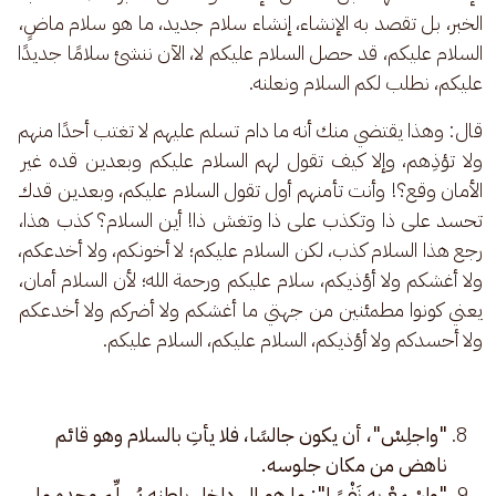
الخبر، بل تقصد به الإنشاء، إنشاء سلام جديد، ما هو سلام ماضٍ، 
السلام عليكم، قد حصل السلام عليكم لا، الآن ننشئ سلامًا جديدًا 
عليكم، نطلب لكم السلام ونعلنه. 
قال: وهذا يقتضي منك أنه ما دام تسلم عليهم لا تغتب أحدًا منهم 
ولا تؤذِهم، وإلا كيف تقول لهم السلام عليكم وبعدين قده غير 
الأمان وقع؟! وأنت تأمنهم أول تقول السلام عليكم، وبعدين قدك 
تحسد على ذا وتكذب على ذا وتغش ذا! أين السلام؟ كذب هذا، 
رجع هذا السلام كذب، لكن السلام عليكم؛ لا أخونكم، ولا أخدعكم، 
ولا أغشكم ولا أؤذيكم، سلام عليكم ورحمة الله؛ لأن السلام أمان، 
يعني كونوا مطمئنين من جهتي ما أغشكم ولا أضركم ولا أخدعكم 
ولا أحسدكم ولا أؤذيكم، السلام عليكم، السلام عليكم.
"واجلِسْ"، أن يكون جالسًا، فلا يأتِ بالسلام وهو قائم
ناهض من مكان جلوسه.
"واسْمِعْ بِهِ نَفْسًا": ما هو إلى داخل باطنه يُسلِّم وحده ما