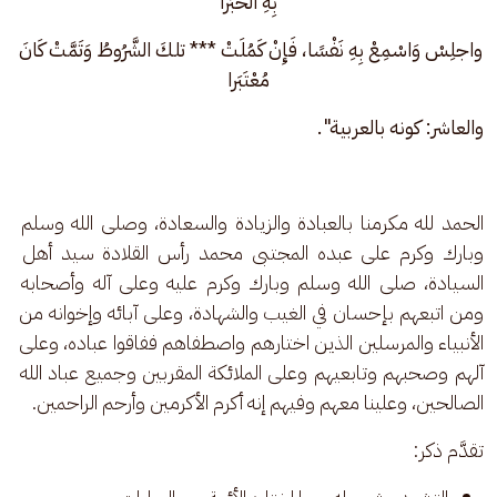
بِهِ الخَبَرا
واجلِسْ وَاسْمِعْ بِهِ نَفْسًا، فَإِنْ كَمُلَتْ *** تلكَ الشَّرُوطُ وَتَمَّتْ كَانَ 
مُعْتَبَرا
والعاشر: كونه بالعربية".
الحمد لله مكرمنا بالعبادة والزيادة والسعادة، وصلى الله وسلم 
وبارك وكرم على عبده المجتبى محمد رأس القلادة سيد أهل 
السيادة، صلى الله وسلم وبارك وكرم عليه وعلى آله وأصحابه 
ومن اتبعهم بإحسان في الغيب والشهادة، وعلى آبائه وإخوانه من 
الأنبياء والمرسلين الذين اختارهم واصطفاهم ففاقوا عباده، وعلى 
آلهم وصحبهم وتابعيهم وعلى الملائكة المقربين وجميع عباد الله 
الصالحين، وعلينا معهم وفيهم إنه أكرم الأكرمين وأرحم الراحمين.
تقدَّم ذكر: 