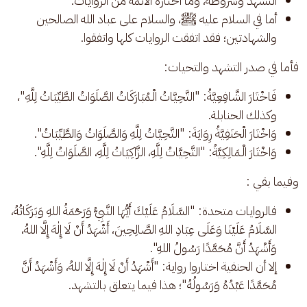
التشهد وشروطه، وما اختاره الأئمة من الروايات.
أما في السلام عليه ﷺ، والسلام على عباد الله الصالحين
والشهادتين؛ فقد اتفقت الروايات كلها واتفقوا.
فأما في صدر التشهد والتحيات: 
فَاخْتَارَ الشَّافِعِيَّةُ: "التَّحِيَّاتُ الْـمُبَارَكَاتُ الصَّلَوَاتُ الطَّيِّبَاتُ لِلَّهِ"،
وكذلك الحنابلة.
وَاخْتَارَ الْحَنَفِيَّةُ رِوَايَةَ: "التَّحِيَّاتُ لِلَّهِ وَالصَّلَوَاتُ وَالطَّيِّبَاتُ".
وَاخْتَارَ الْـمَالِكِيَّةُ: "التَّحِيَّاتُ لِلَّهِ، الزَّاكِيَاتُ لِلَّهِ، الصَّلَوَاتُ لِلَّهِ".
وفيما بقي : 
فالروايات متحدة: "السَّلَامُ عَلَيْكَ أَيُّهَا النَّبِيُّ وَرَحْمَةُ اللهِ وَبَرَكَاتُهُ،
السَّلَامُ عَلَيْنَا وَعَلَى عِبَادِ اللهِ الصَّالِحِينَ، أَشْهَدُ أَنْ لَا إِلٰهَ إِلَّا اللهُ،
وَأَشْهَدُ أَنَّ مُحَمَّدًا رَسُولُ اللهِ".
إلا أن الحنفية اختاروا رواية: "أَشْهَدُ أَنْ لَا إِلٰهَ إِلَّا اللهُ، وَأَشْهَدُ أَنَّ
مُحَمَّدًا عَبْدُهُ وَرَسُولُهُ"؛ هذا فيما يتعلق بالتشهد.