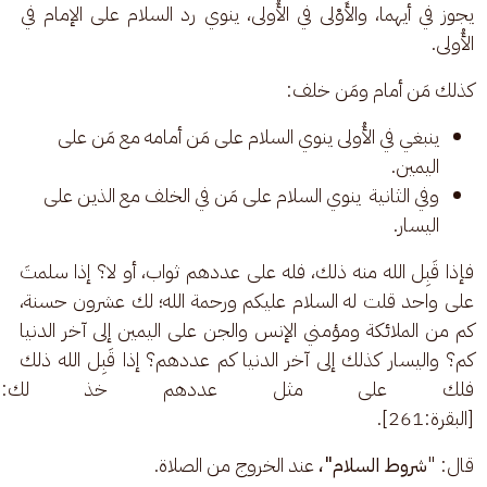
يجوز في أيهما، والأَوْلى في الأُولى، ينوي رد السلام على الإمام في 
الأُولى.
كذلك مَن أمام ومَن خلف: 
ينبغي في الأُولى ينوي السلام على مَن أمامه مع مَن على
اليمين.
وفي الثانية ينوي السلام على مَن في الخلف مع الذين على
اليسار.
فإذا قَبِل الله منه ذلك، فله على عددهم ثواب، أو لا؟ إذا سلمتَ 
على واحد قلت له السلام عليكم ورحمة الله؛ لك عشرون حسنة، 
كم من الملائكة ومؤمني الإنس والجن على اليمين إلى آخر الدنيا 
كم؟ واليسار كذلك إلى آخر الدنيا كم عددهم؟ إذا قَبِل الله ذلك 
فلك على مثل عددهم خذ لك: (وَاللَّه
[البقرة:261].
قال: "
شروط السلام"،
 عند الخروج من الصلاة.