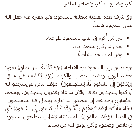
أكثر، وخشع لله أكثر، وتصاغر لله أكثر.
وفي شرف هذه العبدية متعلقة بالسجود؛ لأنها معبرة عنه جعل الله 
تعالى السجود فاصلًا: 
بين مَن أُكرِم في الدنيا بالسجود طواعية.
وبين مَن كان يسجد رياءً.
ومَن لم يسجد لله أصلًا.
يوم يدعون إلى السجود يوم القيامة، (يَوْمَ يُكْشَفُ عَن سَاقٍ) يعني: 
يعظم الهول ويشتد الخطب والكرب، (يَوْمَ يُكْشَفُ عَن سَاقٍ 
وَيُدْعَوْنَ إِلَى السُّجُودِ فَلَا يَسْتَطِيعُونَ) -هؤلاء الذين لم يسجدوا لله 
أو كانوا يسجدون نفاقًا، والآن ما عاد يقدرون يسجدون، ويسجد 
المؤمنون وحدهم، إن سجدوا لله تبارك وتعالى فلا يستطيعون- 
(خَاشِعَةً أَبْصَارُهُمْ تَرْهَقُهُمْ ذِلَّةٌ ۖ وَقَدْ كَانُوا يُدْعَوْنَ إِلَى السُّجُودِ) -أي 
في الدنيا- (وَهُمْ سَالِمُونَ) [القلم:42-43]، يستطيعون السجود 
بإخلاص وصدق، ولكن يوفق الله من يشاء. 