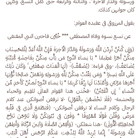
ورسوله والدار الآخرة"، والثالثة والرابعة حتى كَمُلَ التِّسع، وكلهن 
كان جوابهن كذلك.
يقول المرزوقي في عقيدة العوام:
عن تسع نسوة وفاة المصطفى *** خُيِّرْن فاخترن النبي المقتفى
(وَإِن كُنتُنَّ تُرِدْنَ اللَّهَ وَرَسُولَهُ وَالدَّارَ الْآخِرَةَ فَإِنَّ اللَّهَ أَعَدَّ لِلْمُحْسِنَاتِ 
مِنكُنَّ أَجْرًا عَظِيمًا * يَا نِسَاءَ النَّبِيِّ مَن يَأْتِ مِنكُنَّ بِفَاحِشَةٍ مُّبَيِّنَةٍ 
يُضَاعَفْ)، -وفي قراءة: (يُضَعَّفْ)- (لَهَا الْعَذَابُ ضِعْفَيْنِ ۚ وَكَانَ ذَٰلِكَ 
عَلَى اللَّهِ يَسِيرًا * وَمَن يَقْنُتْ مِنكُنَّ لِلَّهِ وَرَسُولِهِ وَتَعْمَلْ صَالِحًا نُّؤْتِهَا 
أَجْرَهَا مَرَّتَيْنِ وَأَعْتَدْنَا لَهَا رِزْقًا كَرِيمًا * يَا نِسَاءَ النَّبِيِّ لَسْتُنَّ كَأَحَدٍ مِّنَ 
النِّسَاءِ ۚ إِنِ اتَّقَيْتُنَّ)‎ -فخُذن هذا القِوام العالي للقِيم والحياء 
والحشمة- (فَلَا تَخْضَعْنَ بِالْقَوْلِ) -لا ترققن أصواتكن عند كلام 
الرجال وكلام النساء لا ترققن أصواتكن- (فَيَطْمَعَ الَّذِي فِي قَلْبِهِ 
مَرَضٌ وَقُلْنَ قَوْلًا مَّعْرُوفًا * وَقَرْنَ فِي بُيُوتِكُنَّ وَلَا تَبَرَّجْنَ تَبَرُّجَ 
الْجَاهِلِيَّةِ الْأُولَىٰ) -هذا شغلكن- (وَأَقِمْنَ الصَّلَاةَ وَآتِينَ الزَّكَاةَ وَأَطِعْنَ 
اللَّهَ وَرَسُولَهُ ۚ إِنَّمَا يُرِيدُ اللَّهُ لِيُذْهِبَ عَنكُمُ الرِّجْسَ أَهْلَ الْبَيْتِ 