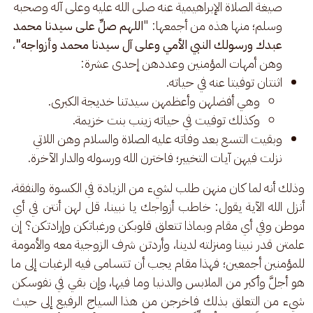
صيغة الصلاة الإبراهيمية عنه صلى الله عليه وعلى آله وصحبه
وسلم؛ منها هذه من أجمعها: "
اللهم صلِّ على سيدنا محمد
عبدك ورسولك النبي الأمي وعلى آل سيدنا محمد وأزواجه"
،
وهن أمهات المؤمنين وعددهن إحدى عشرة:
اثنتان توفيتا عنه في حياته.
وهي أفضلهن وأعظمهن سيدتنا خديجة الكبرى.
وكذلك توفيت في حياته زينب بنت خزيمة.
وبقيت التسع بعد وفاته عليه الصلاة والسلام وهن اللاتي
نزلت فيهن آيات التخيير؛ فاخترن الله ورسوله والدار الآخرة.
وذلك أنه لما كان منهن طلب لشيء من الزيادة في الكسوة والنفقة، 
أنزل الله الآية يقول: خاطب أزواجك يا نبينا، قل لهن أنتن في أي 
موطن وفي أي مقام وبماذا تتعلق قلوبكن ورغباتكن وإرادتكن؟ إن 
علمتن قدر نبينا ومنزلته لدينا، وأردتن شرف الزوجية معه والأمومة 
للمؤمنين أجمعين؛ فهذا مقام يجب أن تتسامى فيه الرغبات إلى ما 
هو أجلَّ وأكبر من الملابس والدنيا وما فيها، وإن بقي في نفوسكن 
شيء من التعلق بذلك فاخرجن من هذا السياج الرفيع إلى حيث 