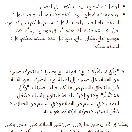
الوصل: لا يُقطع بينهما بسكوت، في الوصل.
 والموالاة: لا يُقطع بينهما بكلام ولا غيره، يأتي واحد يقول: 
السلام التام الحسن الطيب!، قل: السلام عليكم بس كما ورد، 
خلِّ الفلسفة حقك لك، هذه تأتي في موضع ثانٍ، أما هذا 
موضع اتباع، مكان اتباع، اتبعْ، قال لك: السلام عليكم، قل: 
السلام عليكم.
"وكُنْ مُسْتَقْبِلًا": أي: للقِبلة، أي بصدرك: ما تحرف صدرك
عن القِبلة، خلِّ صدرك إلى القِبلة، وإذا انصرفت عن القِبلة
قبل ما تنطق بالميم مِن عليكم بطلت صلاتك، "وكُنْ
مُسْتَقْبِلًا"، ولا تلوِ إلا رأسك فقط، تلوي رأسك لا دَخْلَ
للصدر، لا في السلام من الصلاة ولا في السلام من الجنازة، لا
دَخْلَ للصدر، لا تحركه، اتركه كما هو عليه.
ومثله في الأذان حتى لما يقول: حيِّ على الصلاة، على اليمين وعلى 
اليسار يلوي عنقه فقط، لا دَخْلَ للصدر، خلِّك محلَّك مُستقبِل 