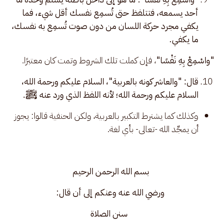
أحد يسمعه، فتتلفظ حتى تُسمِع نفسك أقل شيء، فما
يكفي مجرد حركة اللسان من دون صوت تُسمِع به نفسك،
ما يكفي.
"واسْمِعْ بِهِ نَفْسًا"
، فإن كملت تلك الشروط وتمت كان معتبرًا. 
قال: "والعاشر كونه بالعربية"، السلام عليكم ورحمة الله،
السلام عليكم ورحمة الله؛ لأنه اللفظ الذي ورد عنه ﷺ.
وكذلك كما يشترط التكبير بالعربية، ولكن الحنفية قالوا: يجوز
أن يمجِّد الله -تعالى- بأي لغة.
بسم الله الرحمن الرحيم 
ورضي الله عنه وعنكم إلى أن قال:
سنن الصلاة