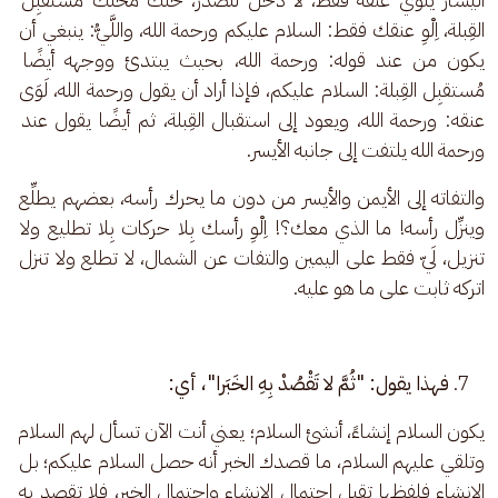
القِبلة، اِلْوِ عنقك فقط: السلام عليكم ورحمة الله، واللَّيُّ: ينبغي أن 
يكون من عند قوله: ورحمة الله، بحيث يبتدئ ووجهه أيضًا 
مُستقبِل القِبلة: السلام عليكم، فإذا أراد أن يقول ورحمة الله، لَوَى 
عنقه: ورحمة الله، ويعود إلى استقبال القِبلة، ثم أيضًا يقول عند 
ورحمة الله يلتفت إلى جانبه الأيسر. 
والتفاته إلى الأيمن والأيسر من دون ما يحرك رأسه، بعضهم يطلِّع 
وينزِّل رأسه! ما الذي معك؟! اِلْوِ رأسك بِلا حركات بِلا تطليع ولا 
تنزيل، لَيّ فقط على اليمين والتفات عن الشمال، لا تطلع ولا تنزل 
اتركه ثابت على ما هو عليه.
فهذا يقول: "ثُمَّ لا تَقْصُدْ بِهِ الخَبَرا"، أي:
يكون السلام إنشاءً، أنشئ السلام؛ يعني أنت الآن تسأل لهم السلام 
وتلقي عليهم السلام، ما قصدك الخبر أنه حصل السلام عليكم؛ بل 
الإنشاء فلفظها تقبل احتمال الإنشاء واحتمال الخبر، فلا تقصد به 