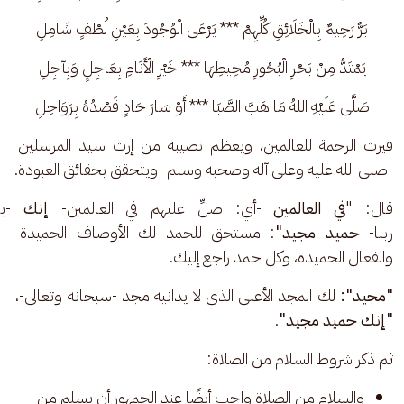
بَرٌّ رَحِيمٌ بِالْخَلَائِقِ كُلِّهِمْ *** يَرْعَى الْوُجُودَ بِعَيْنِ لُطْفٍ شَامِلِ
يَمْتَدُّ مِنْ بَحْرِ الْبُحُورِ مُحِيطِهَا *** خَيْرِ الْأَنَامِ بِعَاجِلٍ وَبِآجِلِ
صَلَّى عَلَيْهِ اللهُ مَا هَبَّ الصَّبَا *** أَوْ سَارَ حَادٍ قَصْدُهُ بِرَوَاحِلِ
فيرث الرحمة للعالمين، ويعظم نصيبه من إرث سيد المرسلين 
-صلى الله عليه وعلى آله وصحبه وسلم- ويتحقق بحقائق العبودة.
قال: "
في العالمين
 -أي: صلِّ عليهم في العالمين- 
إنك
 -يا
ربنا- 
حميد مجيد"
: مستحق للحمد لك الأوصاف الحميدة 
والفعال الحميدة، وكل حمد راجع إليك. 
"مجيد":
 لك المجد الأعلى الذي لا يدانيه مجد -سبحانه وتعالى-،
"إنك حميد مجيد"
.
ثم ذكر شروط السلام من الصلاة:
والسلام من الصلاة واجب أيضًا عند الجمهور أن يسلم من