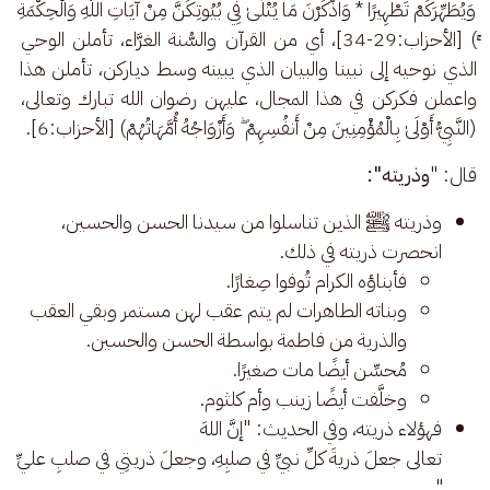
وَيُطَهِّرَكُمْ تَطْهِيرًا * وَاذْكُرْنَ مَا يُتْلَىٰ فِي بُيُوتِكُنَّ مِنْ آيَاتِ اللَّهِ وَالْحِكْمَةِ 
ۚ) [الأحزاب:29-34]، أي من القرآن والسُّنة الغرَّاء، تأملن الوحي 
الذي نوحيه إلى نبينا والبيان الذي يبينه وسط دياركن، تأملن هذا 
واعملن فكركن في هذا المجال، عليهن رضوان الله تبارك وتعالى، 
(النَّبِيُّ أَوْلَىٰ بِالْمُؤْمِنِينَ مِنْ أَنفُسِهِمْ ۖ وَأَزْوَاجُهُ أُمَّهَاتُهُمْ) [الأحزاب:6].
قال: "
وذريته":
وذريته ﷺ الذين تناسلوا من سيدنا الحسن والحسين،
انحصرت ذريته في ذلك.
فأبناؤه الكرام تُوفوا صِغارًا.
وبناته الطاهرات لم يتم عقب لهن مستمر وبقي العقب
والذرية من فاطمة بواسطة الحسن والحسين.
مُحسِّن أيضًا مات صغيرًا.
وخلَّفت أيضًا زينب وأم كلثوم.
فهؤلاء ذريته، وفي الحديث: "إنَّ اللهَ
تعالى جعلَ ذريةَ كلِّ نبيِّ في صلبِهِ، وجعلَ ذريتِي في صلبِ عليِّ
".