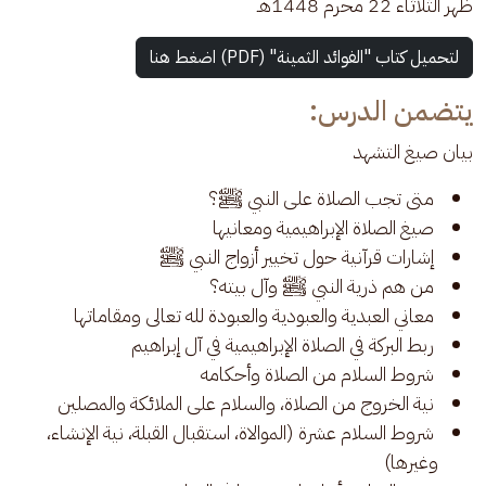
ظهر الثلاثاء 22 محرم 1448هـ
لتحميل كتاب "الفوائد الثمينة" (PDF) اضغط هنا
يتضمن الدرس:
بيان صيغ التشهد
متى تجب الصلاة على النبي ﷺ؟
صيغ الصلاة الإبراهيمية ومعانيها
إشارات قرآنية حول تخيير أزواج النبي ﷺ
من هم ذرية النبي ﷺ وآل بيته؟
معاني العبدية والعبودية والعبودة لله تعالى ومقاماتها
ربط البركة في الصلاة الإبراهيمية في آل إبراهيم
شروط السلام من الصلاة وأحكامه
نية الخروج من الصلاة، والسلام على الملائكة والمصلين
شروط السلام عشرة (الموالاة، استقبال القبلة، نية الإنشاء،
وغيرها)