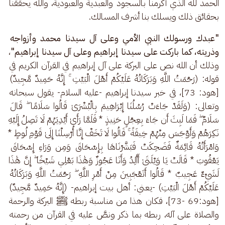
الحمد لله الذي أكرمنا بالسجود والعبدية والعبودية، والله يحققنا 
بحقائق ذلك ويسلك بنا أشرف المسالك.
"عبدك ورسولك النبي الأمي وعلى آل سيدنا محمد وأزواجه 
وذريته، كما باركت على سيدنا إبراهيم وعلى آل سيدنا إبراهيم"
، 
وذلك أن الله نص على البركة على آل إبراهيم في القرآن الكريم في 
قوله: (رَحْمَتُ اللَّهِ وَبَرَكَاتُهُ عَلَيْكُمْ أَهْلَ الْبَيْتِ ۚ إِنَّهُ حَمِيدٌ مَّجِيدٌ) 
[هود: 73]، في خبر سيدنا إبراهيم -عليه السلام- يقول سبحانه 
وتعالى: (وَلَقَدْ جَاءَتْ رُسُلُنَا إِبْرَاهِيمَ بِالْبُشْرَىٰ قَالُوا سَلَامًا ۖ قَالَ 
سَلَامٌ ۖ فَمَا لَبِثَ أَن جَاءَ بِعِجْلٍ حَنِيذٍ * فَلَمَّا رَأَىٰ أَيْدِيَهُمْ لَا تَصِلُ إِلَيْهِ 
نَكِرَهُمْ وَأَوْجَسَ مِنْهُمْ خِيفَةً ۚ قَالُوا لَا تَخَفْ إِنَّا أُرْسِلْنَا إِلَىٰ قَوْمِ لُوطٍ * 
وَامْرَأَتُهُ قَائِمَةٌ فَضَحِكَتْ فَبَشَّرْنَاهَا بِإِسْحَاقَ وَمِن وَرَاءِ إِسْحَاقَ 
يَعْقُوبَ * قَالَتْ يَا وَيْلَتَىٰ أَأَلِدُ وَأَنَا عَجُوزٌ وَهَٰذَا بَعْلِي شَيْخًا ۖ إِنَّ هَٰذَا 
لَشَيْءٌ عَجِيبٌ * قَالُوا أَتَعْجَبِينَ مِنْ أَمْرِ اللَّهِ ۖ رَحْمَتُ اللَّهِ وَبَرَكَاتُهُ 
عَلَيْكُمْ أَهْلَ الْبَيْتِ) -يعني: أهل بيت إبراهيم- (إِنَّهُ حَمِيدٌ مَّجِيدٌ) 
[هود:69 -73]، فكان هذا من مناسبة ربطه ﷺ البركة والرحمة 
والصلاة على آله، ربطه بما ذكر ونصَّ عليه في القرآن من رحمته 