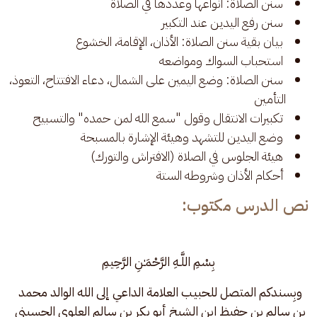
سنن الصلاة: أنواعها وعددها في الصلاة
سنن رفع اليدين عند التكبير
بيان بقية سنن الصلاة: الأذان، الإقامة، الخشوع
استحباب السواك ومواضعه
سنن الصلاة: وضع اليمين على الشمال، دعاء الافتتاح، التعوذ،
التأمين
تكبيرات الانتقال وقول "سمع الله لمن حمده" والتسبيح
وضع اليدين للتشهد وهيئة الإشارة بالمسبحة
هيئة الجلوس في الصلاة (الافتراش والتورك)
أحكام الأذان وشروطه الستة
نص الدرس مكتوب:
بِسْمِ اللَّـهِ الرَّحْمَـٰنِ الرَّحِيمِ
وبِسندكم المتصل للحبيب العلامة الداعي إلى الله الوالد محمد 
بن سالم بن حفيظ ابن الشيخ أبو بكر بن سالم العلوي الحسيني 