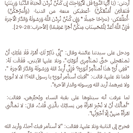
أردتن: (يَا أَيُّهَا النَّبِيُّ قُل لِّأَزْوَاجِكَ إِن كُنتُنَّ تُرِدْنَ الْحَيَاةَ الدُّنْيَا وَزِينَتَهَا 
فَتَعَالَيْنَ أُمَتِّعْكُنَّ) -أعطيكن متعة من الدنيا- (وَأُسَرِّحْكُنَّ) 
-أُطلِّقكن- (سَرَاحًا جَمِيلًا * وَإِن كُنتُنَّ تُرِدْنَ اللَّهَ وَرَسُولَهُ وَالدَّارَ الْآخِرَةَ 
فَإِنَّ اللَّهَ أَعَدَّ لِلْمُحْسِنَاتِ مِنكُنَّ أَجْرًا عَظِيمًا) [الأحزاب:28-29].
ودخل على سيدتنا عائشة وقال: "إِنِّي ذَاكِرٌ لَكِ أَمْرًا، فَلَا عَلَيْكِ أَنْ 
تَسْتَعْجِلِي حَتَّى تَسْتَأْمِرِي أَبَوَيْكِ"، وتلا عليها الآيتين، فَقَالَت لَهُ: 
"فَفِي أَيِّ هَذَا أَسْتَأْمِرُ أَبَوَيَّ؟ فَإِنِّي أُرِيدُ اللهَ وَرَسُولَهُ وَالدَّارَ الْآخِرَةَ "، 
فلما تلا عليها، قالت: "أفيك أستأمر أبويَّ يا رسول الله؟! لا، لا أبويَّ 
ولا غيرهما، أريد الله ورسوله والدار الآخرة".
لما عرفت أنه سيتلوها على بقية النساء ويُخيِّرهن، فقالت: 
"أَسْأَلُكَ أَنْ لا تُخْبِرَ امْرَأَةً مِن نِسائِكَ بالَّذِي قُلتُ، قالَ: لا تَسْأَلُنِي 
امْرَأَةٌ منهنَّ إلّا أَخْبَرْتُها".
فخرج إلى الثانية وتلا عليها، فقالت: "لا أستأمر فيك أحدًا، وأريد الله 