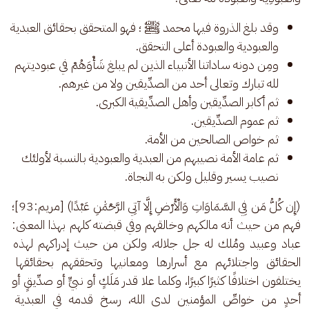
وقد بلغ الذروة فيها محمد ﷺ ؛ فهو المتحقق بحقائق العبدية
والعبودية والعبودة أعلى التحقق.
ومِن دونه ساداتنا الأنبياء الذين لم يبلغ شَأْوَهُمْ في عبوديتهم
لله تبارك وتعالى أحد من الصدِّيقين ولا من غيرهم.
ثم أكابر الصدِّيقين وأهل الصدِّيقية الكبرى.
ثم عموم الصدِّيقين.
ثم خواص الصالحين من الأمة.
ثم عامة الأمة نصيبهم من العبدية والعبودية بالنسبة لأولئك
نصيب يسير وقليل ولكن به النجاة.
(إِن كُلُّ مَن فِي السَّمَاوَاتِ وَالْأَرْضِ إِلَّا آتِي الرَّحْمَٰنِ عَبْدًا) [مريم:93]؛ 
فهم من حيث أنه مالكهم وخالقهم وفي قبضته كلهم بهذا المعنى: 
عباد وعبيد ومُلك له جل جلاله، ولكن من حيث إدراكهم لهذه 
الحقائق واجتلائهم مع أسرارها ومعانيها وتحققهم بحقائقها 
يختلفون اختلافًا كثيرًا كبيرًا، وكلما علا قدر مَلَكٍ أو نبيٍّ أو صدِّيقٍ أو 
أحدٍ من خواصِّ المؤمنين لدى الله، رسخ قدمه في العبدية 