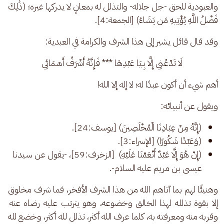
والعبودية للحق -جل جلاله- والتذلل له بمعانٍ لا يدركها غيره؛ (ذَٰلِكَ 
فَضْلُ اللَّهِ يُؤْتِيهِ مَن يَشَاءُ) [الجمعة:4]. 
وقد قال قائل يشير إلى هذا الشرف والكرامة في العبدية: 
لَا تَدْعُنِي إِلَّا بِـيَا عَبْدِهَا *** فَإِنَّهُ أَشْرَفُ أَسْمَائِي
أهم شيء أن أكون عبدًا له؛ لا إله إلا الله! 
ويقول عن أنبيائه: 
(إِنَّهُ مِنْ عِبَادِنَا الْمُخْلَصِينَ) [يوسف:24].
(وَعَبْدًا شَكُورًا) [الإسراء:3].
(إِنْ هُوَ إِلَّا عَبْدٌ أَنْعَمْنَا عَلَيْهِ) [الزخرف:59]، -يقول عن سيدنا
عيسى بن مريم عليه السلام-.
وهنيئًا لهم بما آتاهم الله من هذا الشرف الأفخر، فما شرف مخلوق 
إلا بقوة تذلله لهذا الخالق وخضوعه، وهو يترتب عليه رضاه عنه 
وقربه منه ومعرفته به، كلما عرف الله أكثر، تذلل لله أكثر، وخضع لله 