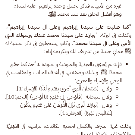
غيره من الأنبياء، فذكر الخليل وحده إبراهيم -عليه السلام-
وهو أفضل الخلق بعد نبينا محمد ﷺ.
"كما صليت على سيدنا إبراهيم وعلى آل سيدنا إبراهيم"،
وكذلك في البركة: "
وبارك على سيدنا محمد عبدك ورسولك النبي 
الأمي وعلى آل سيدنا محمد"
، وكانوا يستجلون في ذكر العبدية له 
ﷺ معانٍ جليلة من تشريف الله وتكريمه إياه: 
فإنه لم يُحقِق بالعبدية والعبودية والعبودة له أحد كما حقق
محمدًا ﷺ؛ ولذلك وصفه بها في أشرف المراتب والمقامات في
الوحي والإسراء والمعراج:
وقال: (سُبْحَانَ الَّذِي أَسْرَىٰ بِعَبْدِهِ لَيْلًا) [الإسراء:1].
وقال سبحانه: (فَأَوْحَىٰ إِلَىٰ عَبْدِهِ مَا أَوْحَىٰ) [النجم:10].
وقال: (تَبَارَكَ الَّذِي نَزَّلَ الْفُرْقَانَ عَلَىٰ عَبْدِهِ لِيَكُونَ
لِلْعَالَمِينَ نَذِيرًا) [الفرقان:1].
وذلك غاية الشرف والكمال لجميع الكائنات، مراتبهم في العَبْدِيَّة 
والعُبُودِيَّة والعَبُودَة لله تعالى: 