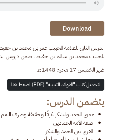
Audio Stream
Download
الدرس الثاني للعلامة الحبيب عمر بن محمد بن حفيظ ف
للحبيب محمد بن سالم بن حفيظ ، ضمن دروس الدورة الص
ظهر الخميس 17 محرم 1448هـ
لتحميل كتاب "الفوائد الثمينة" (PDF) اضغط هنا
يتضمن الدرس:
معنى الحمد والشكر عُرفًا وحقيقة وصرف النعم
صفة الأمة الحمادين
الفرق بين الحمد والشكر
دعاء: اللهم ما أصبح أو أمسى بي من نعمة..