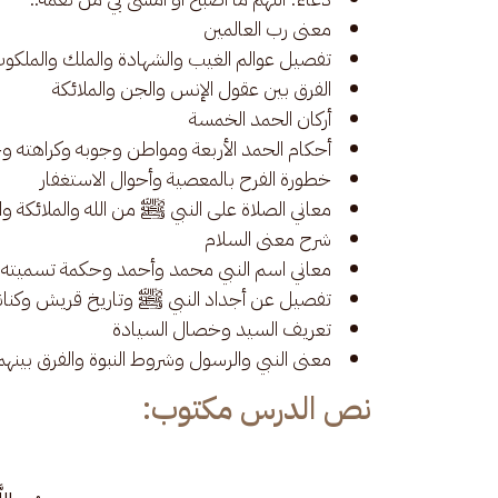
معنى رب العالمين
تفصيل عوالم الغيب والشهادة والملك والملكو
الفرق بين عقول الإنس والجن والملائكة
أركان الحمد الخمسة
أحكام الحمد الأربعة ومواطن وجوبه وكراهته و
خطورة الفرح بالمعصية وأحوال الاستغفار
معاني الصلاة على النبي ﷺ من الله والملائكة وا
شرح معنى السلام
معاني اسم النبي محمد وأحمد وحكمة تسميته
تفصيل عن أجداد النبي ﷺ وتاريخ قريش وكنان
تعريف السيد وخصال السيادة
معنى النبي والرسول وشروط النبوة والفرق بينهم
نص الدرس مكتوب: