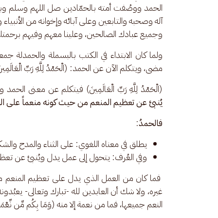
الحمد ووصُفت أمته بالحمّادين صل اللهم وسلم وبار
آله وصحبه والتابعين وعلى آبائه وإخوانه من الأنبياء
وجميع عبادك الصالحين، وعلينا معهم وفيهم برحمتك 
ولما كان الابتداء في الكتب بالبسملة والحمدلة جمع
مضى، ويتكلم الآن عن الحمد: (الْحَمْدُ لِلَّهِ رَبِّ الْعَال
(الْحَمْدُ لِلَّهِ رَبِّ الْعَالَمِينَ) فيتكلم عن معنى ال
يُنبئ عن تعظيم المنعم من حيث كونه منعماً على الح
فالحمدُ
: 
يطلق في معناه اللغوي: على الثناء والمدح والشك
وفي العُرف: يتحول إلى عمل يدل ويُنبئ عن تعظي
 فما كان من العمل الذي يدل على تعظيم المنعم م
غيره، ولا شك أن العابدين لله -تبارك وتعالى- يعبُد
النعم جميعها، فما من نعمة إلا منه (وَمَا بِكُم مِّن نِّعْمَةٍ فَم