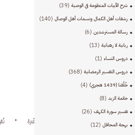
(39)
شرح الأبيات المنظومة في الوصية
(140)
رشفات أهل الكمال ونسمات أهل الوصال
(6)
رسالة المسترشدين
(13)
ربانية لا رهبانية
(1)
دروس النساء
(368)
دروس التفسير الرمضانية
(4)
خُلُقنا (1439 هجري)
(8)
خاتمة الزبد
(26)
تفسير سورة الكهف
ِيلَ يَسَّرَهُ * ثُمَّ أَمَاتَهُ فَأَقْبَرَهُ * ثُمَّ 
(12)
بهجة المحافل