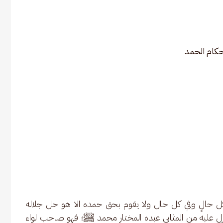
كام الحمد
 كل حالٍ وفي كل حال ولا يقوم بحق حمده الا هو جل جلاله 
 أنزل عليه من المثاني عبده المختار محمد ﷺ؛ فهو صاحب لواء 