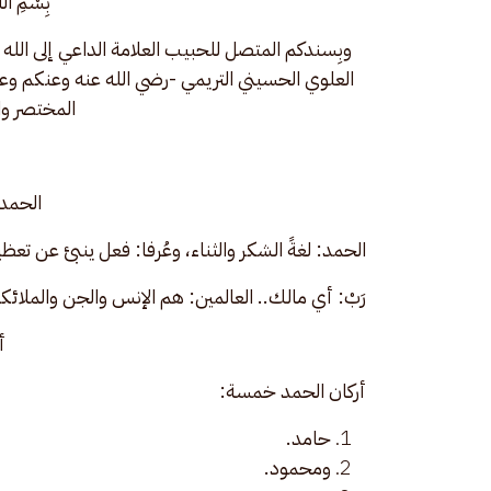
بِسْمِ اللَ
وبِسندكم المتصل للحبيب العلامة الداعي إلى الله
العلوي الحسيني التريمي -رضي الله عنه وعنكم وعن 
المختصر وا
الحمد 
الحمد: لغةً الشكر والثناء، وعُرفا: فعل ينبئ عن تع
رَبْ: أي مالك.. العالمين: هم الإنس والجن والملائكة
أ
أركان الحمد خمسة:
حامد.
ومحمود.