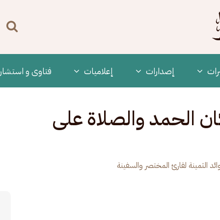
n
enu
رات
‫إصدارات
إعلاميات
فتاوى و استشار
الثمينة - 2 | أركان الحمد والصلاة على
وائد الثمينة لقارئ المختصر والسفينة