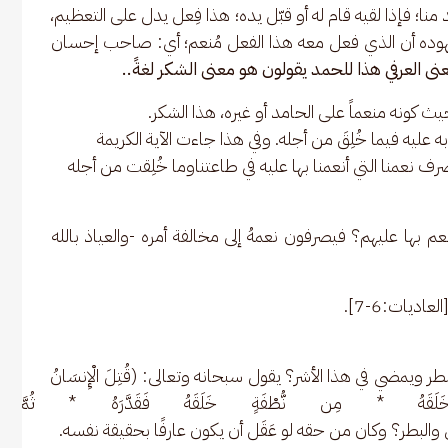
 منا؛ فإذا لقيه قام له أو قبّل يده؛ هذا فِعل يدل على التعظيم، 
شهوده أن الذي فعل معه هذا الفعل مُنعم؛ أي: صاحب إحسان 
نى العرفي هذا للحمد يقولون هو معنى الشكر لغةً..
 كونه منعماً على الحامد أو غيره، هذا الشكر.
به عليه فيما خُلِقَ من أجله. وفي هذا جاءت الآية الكريمة
ِبَادِيَ الشَّكُورُ) [سبأ:13]، يعني: يصرف نعمنا التي أنعمنا بها عليه في طاعتناوما خُلِقت من أجله
نعم بها عليهم؟ فيصرفون نعمهُ إلى مخالفة أمره -والعياذ بالله 
 [العاديات:6-7].
ويمضي في هذا الأشر؟ يقول سبحانه وتعالى: (قُتِلَ الْإِنسَانُ 
هُ * مِن نُّطْفَةٍ خَلَقَهُ فَقَدَّرَهُ * ثُمَّ السَّب