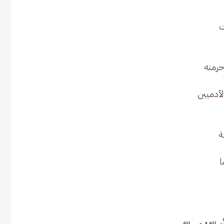
ت
حرمته
لآدميين
ة
ا