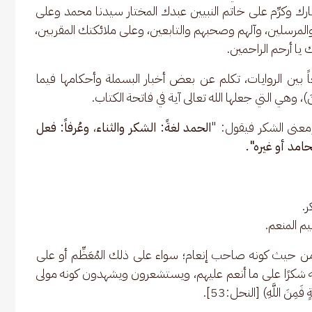
ك وكرِّم على خاتم النبيين عبدك المختار سيدنا محمد وعلى 
 والمرسلين، وآلهم وصحبهم والتابعين، وعلى ملائكتك المقربين، 
يا أرحم الراحمين.
اً بين الروايات، تكلم عن بعض أخبار البسملة وأحكامها فيما 
َمِينَ)، وهي التي جعلها الله تعالى آية في فاتحة الكتاب. 
حمد ومعنى الشكر فيقول: "
الحمد لغةً: الشكر والثناء
، 
وعُرفاً: فعل 
امد أو غيره".
ر.
م المنعم.
ن حيث كونه صاحب إنعام؛ سواء على ذلك المُعَظِّم أو على 
ونه شكرًا على ما أنعم عليهم، ويستشعرون ويشهدون كونه مولى 
ِنَ اللَّهِ) [النحل:53].