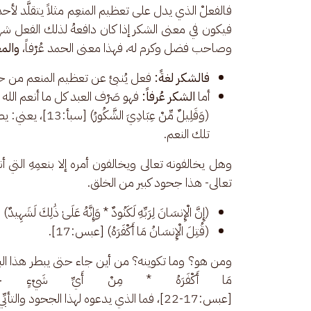
فالفعلْ الذي يدل على تعظيم المنعِم مثلاً يتقلَّد لأحد
فيكون في معنى الشكر إذا كان دافعهُ لذلك الفعل 
وصاحب فضل وكرم له، فهذا معنى الحمد عُرْفاً، 
والمع
فالشكر لغةً:
فعل يُنبئ عن تعظيم المنعم من حيث
أما
الشكر عُرفاً:
فهو صَرْف العبد كل ما أنعم الله 
(وَقَلِيلٌ مِّنْ ع
تلك النعم.
وهل يخالفونه تعالى ويخالفون أمره إلا بنعمِهِ التي أ
تعالى- هذا جحود كبير من الخلق. 
(إِنَّ الْإِنسَانَ لِرَبِّهِ لَكَنُودٌ * وَإِنَّهُ عَلَىٰ ذَٰلِكَ لَشَهِيدٌ)
(قُتِلَ الْإِنسَانُ مَا أَكْفَرَهُ) [عبس:17].
ومن هو؟ وما تكوينه؟ من أين جاء حتى يبطر هذا البطر 
مَا أَكْفَرَهُ * مِنْ أَيِّ شَيْءٍ خَلَقَ
[عبس:17-22]، فما الذي يدعوه لهذا الجحود والتأبِّي والبطر؟ وكان من حقه لو عَقَل أن يكون عارفًا بحقيقة نفسه.