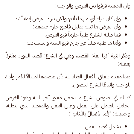
وأن الحنفية فرقوا بين الفرض والواجب: 
وإن كان بترك أي منهما يأثم؛ ولكن بترك الفرض إثمه أشد.
وأن الفرض ما ثبت بدليل قاطع جازم عندهم:
فما طلبه الشارع طلباً جازماً فهو الفرض.
وأما ما طلبه طلباً غير جازم فهو السنة والمستحب.
وذَكَر
 النية أنها لغة: القصد، وهي في الشرع: قصد الشيء مقترناً 
بفعله
: 
هذا معناه يتعلق بأفعال العبادات، بأن يقصدها امتثالاً للأمر وأداءً 
للواجب واتباعًا للشرع المصون. 
كذلك في نصوص الشرع ما يجعل معنى آخر للنية وهو: الغرض 
الحامل للعامل على العمل وعلى الفعل والمقصد الذي يبطنه، 
وحديث: "إنَّما الأعْمالُ بالنِّيّاتِ": 
يشمل قصد العمل.