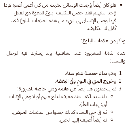
فلو كان أيضاً وُجدت الوسائل لتفهيم من كان أعمى أصم؛ فإذا
وُجد التفهيم فقد حصل التكليف -بلوغ الدعوة مع العقل-
فإذا وصل الإنسان إلى شيء من هذه العلامات للبلوغ فقد
كَمُل له التكليف.
وذَكَرَ مِن 
علامات البلوغ
: 
هذه الثلاثة المشهورة عند الشافعية وما يَشتَرك فيه الرجال 
والنساء: 
وهو
تمام خمسة عشر سنة
.
و
خروج المني في النوم وفي اليقظة
.
ثم يتحدثون هنا أيضاً عن
علامة
وهي
خاصة
للضرورة:
بالنسبة للكفار عند معرفة البالغ منهم أو لا وهي الإنبات؛
أي: إنبات العَنَّةِ.
ثم في حق النساء كذلك جعلوا من العلامات
الحيض
.
ثم أيضاً أُضيف إليها الحَبل.