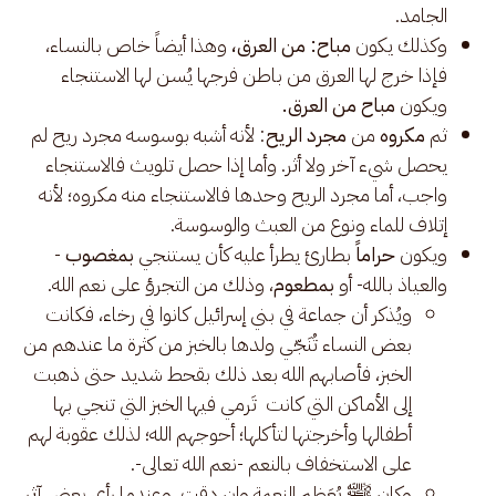
الجامد.
وكذلك يكون
مباح: من العرق،
وهذا أيضاً خاص بالنساء،
فإذا خرج لها العرق من باطن فرجها يُسن لها الاستنجاء
ويكون
مباح من العرق.
ثم
مكروه
من
مجرد الريح
: لأنه أشبه بوسوسه مجرد ريح لم
يحصل شيء آخر ولا أثر. وأما إذا حصل تلويث فالاستنجاء
واجب، أما مجرد الريح وحدها فالاستنجاء منه مكروه؛ لأنه
إتلاف للماء ونوع من العبث والوسوسة.
ويكون
حراماً
بطارئ يطرأ عليه كأن يستنجي
بمغصوب
-
والعياذ بالله- أو
بمطعوم
، وذلك من التجرؤ على نعم الله.
ويُذكر أن جماعة في بني إسرائيل كانوا في رخاء، فكانت
بعض النساء تُنَجّي ولدها بالخبز من كثرة ما عندهم من
الخبز، فأصابهم الله بعد ذلك بقحط شديد حتى ذهبت
إلى الأماكن التي كانت تَرمي فيها الخبز التي تنجي بها
أطفالها وأخرجتها لتأكلها؛ أحوجهم الله؛ لذلك عقوبة لهم
على الاستخفاف بالنعم -نعم الله تعالى-.
وكان ﷺ يُعَظِم النعمة وإن دقت، وعندما رأى بعض آثر