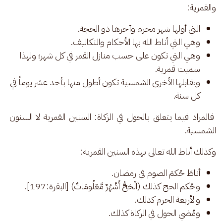
والقمرية: 
التي أولها شهر محرم وآخرها ذو الحجة.
وهي التي أناط الله بها الأحكام والتكاليف.
وهي التي تكون على حسب منازل القمر في كل شهر؛ ولهذا
سميت قمرية.
ويقابلها الأخرى الشمسية تكون أطول منها بأحد عشر يوماً في
كل سنة.
 فالمراد فيما يتعلق بالحول في الزكاة: السنين القمرية لا السنون 
الشمسية.
وكذلك أناط الله تعالى بهذه السنين القمرية: 
أناطَ حُكمَ الصوم في رمضان.
وحُكم الحج كذلك (الْحَجُّ أَشْهُرٌ مَّعْلُومَاتٌ) [البقرة:197].
والأربعة الحرم كذلك.
ومُضي الحول في الزكاة كذلك.