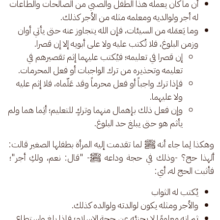
أن ما كان يعمله هذا الطفل والصبي من الصالحات والطاعات
له أجر ولوالديه ومعلمه مثله من الأجر كذلك.
وما يَعمَله من السيئات، فإن الله يتجاوز عنه حتى يأتي أوان
وزمن البلوغ، فلا تُكتب عليه ولا على أبويه إلا إن قصرا.
إن قصرا في تعليمه؛ فيُكتب عليهما إثم تقصيرهم في
تعليمه وتحذيره من ترك الواجبات أو فعل المحرمات.
فإذا ترك واجباً أو فعل محرماً وقد عَلّماه، فلا إثم عليه
ولا عليهما.
وإن فعل ذلك بإهمال منهما وتركٍ للتعليم؛ أثِما هما ولم
يأثم هو حتى يبلغ حد البلوغ.
وهكذا لِما جاء أنه ﷺ لما تقدمت إليه المرأة بطفلها الصغير قالت: 
ألهذا حج؟ -وذلك في حجة وداعه ﷺ- "قال: نعم، ولكِ أجر"؛ 
فأثبت الحج له، أي: 
يُكتب له الثواب
والأجر ومثله يكون لوالدته ولوالده كذلك.
ثم إنه معلومًا لا يجزئه عن حجة الإسلام؛ فإذا بلغ واستطاع