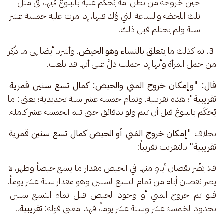
حين خروجه من بطن أمه يُحكم عليه بالبلوغ فيها، في مثل
تلك اللحظة والساعة التي وُلد فيها، إذا مرت عليه خمسة عشر
سنة ولم يحتلم قبل ذلك.
3.
 ثم كذلك م
ا يتعلق بالنساء وهو الحيض
. وأشرنا أيضا إلى ما ذُكِر 
من حمل المرأة وأنها إذا حملت دلَّ على أنها قد بلغت.
قال: "وإمكان خروج المني والحيض: كمال تسع سنين قمرية 
تقريبية
"؛ هذه تقريبية. وتمام خمسة عشر سنة تحديدية؛ يعني: ما 
يُحكَم بالبلوغ قبل أن تتم ولو بدقائق حتى تتم الخمسة عشر كاملة.
بخلاف "
إمكان خروج المَني أو الحيض
كمال تسع سنين قمرية 
تقريبية"
 بالتقريب تقريباً:
فلا يَضُر نقصان أيامٍ منها في الحيض مقدار ما يسع حيضاً وطهر، لا 
يضر نقصان أيام من تمام التسع السنين وهو مقدار ستة عشر يوماً. 
فلو تم خروج المني أو وجود الحيض قبل تمام التسع سنين 
بحدود الخمسة عشر وستة عشر يوماً، فهذا معنى قوله: 
تقريبية
..