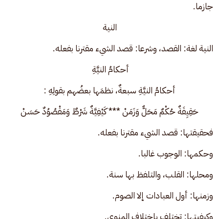
جازما.
النية
النية لغة: القصد، وشرعا: قصد الشيء مقترنا بفعله.
أحكامُ النيَّةِ 
أحكامُ النيَّةِ سبعةٌ، نظمَها بعضُهم بقولِهِ :
حَقِيِقَةٌ حُكْمٌ مَحَلٌّ وَزَمَنْ *** كَيْفِيَّةٌ شَرْطٌ وَمَقْصُوُدٌ حَسَنْ
فحقيقتها: قصد الشيء مقترنا بفعله. 
وحكمها: الوجوب غالبا. 
ومحلها: القلب، والتلفظ بها سنة. 
وزمنها: أول العبادات إلا الصوم. 
وكيفيتها: تختلف باختلاف المنوي.