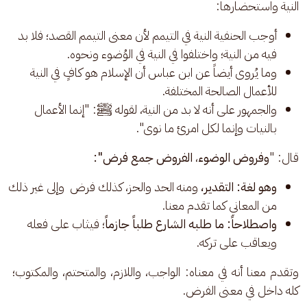
النية واستحضارها: 
أوجب الحنفية النية في التيمم لأن معنى التيمم القصد؛ فلا بد
فيه من النية؛ واختلفوا في النية في الوُضوء ونحوه.
وما يُروى أيضاً عن ابن عباس أن الإسلام هو كافٍ في النية
للأعمال الصالحة المختلفة.
والجمهور على أنه لا بد من النية، لقوله ﷺ: "إنما الأعمال
بالنيات وإنما لكل امرئ ما نوى".
قال: "
وفروض الوضوء
، 
الفروض جمع فرض":
وهو لغة: التقدير،
ومنه الحد والحز، كذلك فرض وإلى غير ذلك
من المعاني كما تقدم معنا.
واصطلاحاً: ما طلبه الشارع طلباً جازماً
؛ فيثاب على فعله
ويعاقب على تركه.
وتقدم معنا أنه في معناه: الواجب، واللازم، والمتحتم، والمكتوب؛ 
كله داخل في معنى الفرض. 