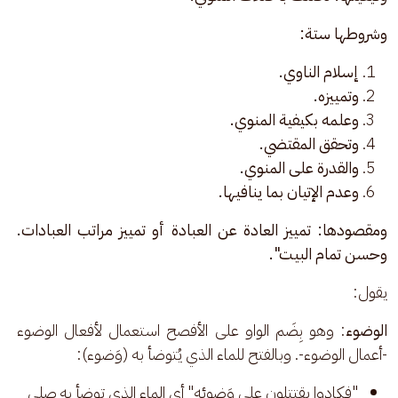
وشروطها ستة:
إسلام الناوي.
وتمييزه.
وعلمه بكيفية المنوي.
وتحقق المقتضي.
والقدرة على المنوي.
وعدم الإتيان بما ينافيها.
ومقصودها: تمييز العادة عن العبادة أو تمييز مراتب العبادات. 
وحسن تمام البيت".
يقول:
الوضوء
: وهو بِضَم الواو على الأفصح استعمال لأفعال الوضوء 
-أعمال الوضوء-. وبالفتح للماء الذي يُتوضأ به (وَضوء): 
"فكادوا يقتتلون على وَضوئه" أي الماء الذي توضأ به صلى