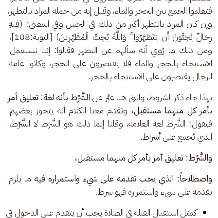
فتعلموا الجمع بين الحجر والماء، وقيل إنه من جملة المراد بالتطهر، 
وإن كان المراد بالتطهر أكبر من ذلك في الحس وفي المعنى: (فِيهِ 
رِجَالٌ يُحِبُّونَ أَن يَتَطَهَّرُوا ۚ وَاللَّهُ يُحِبُّ الْمُطَّهِّرِينَ) [التوبة:108]، 
ومن ذلك ما رُوي أنه سألهم عن التطهر فقالوا: إننا نستعمل 
الاستنجاء بالحجر والماء فلا يقتصرون على الحجر، وكانوا عامة 
الرجال يقتصرون على الاستنجاء بالحجر.
بهذا جاء ذكر الشروط، والتي هنا عبَّر عن 
الشَّرْط
بأنه لغة: تعليق أمر 
بأمر كل منهما مستقبل،
 وتقدم معنا الكلام أنه يتجوز بعضهم 
فيقول: الشَّرط لغة العلامة، وقلنا إنما ذلك هو الشَّرَط لا الشَّرْط، 
الذي يُجمع على أشراط. 
والشَّرْط: تعليق أمر بأمر كل منهما مستقبل،
واصطلاحاً: الذي يجب تقدمه على شيء واستمراره فيه
 ما يلزم 
تقدمه على شيء واستمراره فهو شرط. 
كمثل استقبال القبلة في الصلاة يجب أن يتقدم على الدخول في