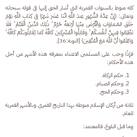
كله منوط بالسنوات القمرية التي أشار الحق إليها في قوله سبحانه 
وتعالى: (إِنَّ عِدَّةَ الشُّهُورِ عِندَ اللَّهِ اثْنَا عَشَرَ شَهْرًا فِي كِتَابِ اللَّهِ يَوْمَ 
خَلَقَ السَّمَاوَاتِ وَالْأَرْضَ مِنْهَا أَرْبَعَةٌ حُرُمٌ ۚ ذَٰلِكَ الدِّينُ الْقَيِّمُ ۚ فَلَا 
تَظْلِمُوا فِيهِنَّ أَنفُسَكُمْ ۚ وَقَاتِلُوا الْمُشْرِكِينَ كَافَّةً كَمَا يُقَاتِلُونَكُمْ كَافَّةً ۚ 
وَاعْلَمُوا أَنَّ اللَّهَ مَعَ الْمُتَّقِينَ) [التوبة:36].
فإذًا وجب على المسلمين الاعتناء بمعرفة هذه الأشهر من أجل 
هذه الأحكام: 
حكم الزكاة.
وحكم الصيام.
وحكم الحج.
ثلاثة من أركان الإسلام منوطة بهذا التاريخ القمري وبالأشهر القمرية 
للعام. 
وما قبل البلوغ، فالمعتمد: 