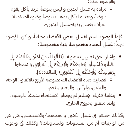
والوضوء بعده:
مراده به غسل اليدين و ليس يتوضأ، يريد يأكل يقوم
يتوضأ، وبعد ما يأكل يذهب يتوضأ وضوء الصلاة، لا؛
المراده يغسل يديه-غسل اليدين-.
 فإذاً 
الوضوء اسم لغسل بعض الأعضاء
 مطلقاً، ولكن الوُضوء 
شرعاً: 
غسل أعضاء مخصوصة بنية مخصوصة
:
وأشار الحق تعالى إليه بقوله: (يَا أَيُّهَا الَّذِينَ آمَنُوا إِذَا قُمْتُمْ إِلَى
الصَّلَاةِ فَاغْسِلُوا وُجُوهَكُمْ وَأَيْدِيَكُمْ إِلَى الْمَرَافِقِ وَامْسَحُوا
بِرُءُوسِكُمْ وَأَرْجُلَكُمْ إِلَى الْكَعْبَيْنِ) [المائدة:6].
فصارت هذه الأعضاء المَخصوصة الأربع بالاتفاق: الوجه،
واليدين، والرأس، والرجلين. نعم.
وعامة فقهاء الإسلام لم يجعلوا الاستنجاء متعلقاً بالوضوء،
وإنما متعلق بخروج الخارج.
وكذلك اختلفوا في غسل الكفين والمضمضة والاستنشاق، هل هي 
من الواجبات أم من المسنونات والمندوبات؟ وكذلك في وجوب 