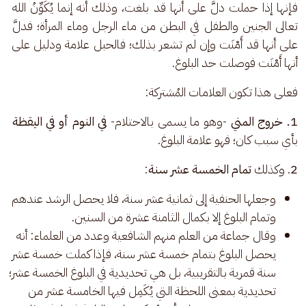
فإنها إذا حملت دلَّ على أنها قد بلغت، وذلك أنه إنما يُكَوِّنُ الله 
تعالى الجنين والطفل في البطن من ماء الرجل وماء المرأة؛ فدلَّ 
على أنها قد أَمْنَت وإن لم تشعر بذلك؛ فالحبل علامة ودليل على 
أنها أَمْنَت فوصلت حد البلوغ. 
فعلى هذا تكون العلامات المُشتركة: 
1. خروج المني
 -وهو ما يسمى بالاحتلام- 
في النوم أو في اليقظة
بأي سبب كان؛ فهو علامة البلوغ. 
2
. وكذلك 
تمام الخمسة عشر سنة
: 
وجعلها الحنفية إلى ثمانية عشر سنة، فلا يحصل الرشد عندهم
وتمام البلوغ إلا بكمال الثامنة عشرة من السنين.
وقال جماعة من العلم منهم الشافعية وعدد من العلماء: أنه
يحصل البلوغ بتمام خمسة عشر سنة، فإذا كملت خمسة عشر
سنة قمرية بالتقريبية، بل هي تحديدية في البلوغ الخمسة عشر؛
تحديدية بمعنى اللحظة التي يُكَمِل فيها الخامسة عشر من