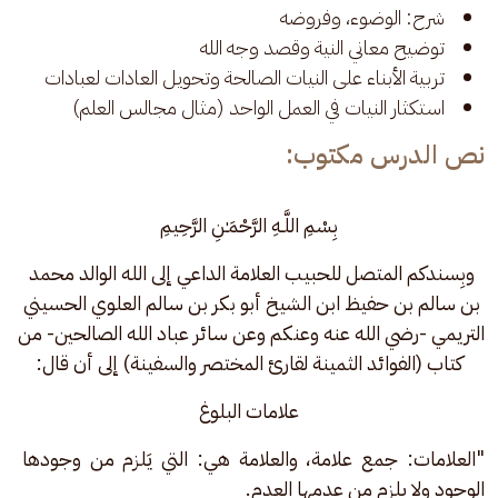
شرح: الوضوء، وفروضه
توضيح معاني النية وقصد وجه الله
تربية الأبناء على النيات الصالحة وتحويل العادات لعبادات
استكثار النيات في العمل الواحد (مثال مجالس العلم)
نص الدرس مكتوب:
بِسْمِ اللَّـهِ الرَّحْمَـٰنِ الرَّحِيمِ
وبِسندكم المتصل للحبيب العلامة الداعي إلى الله الوالد محمد 
بن سالم بن حفيظ ابن الشيخ أبو بكر بن سالم العلوي الحسيني 
التريمي -رضي الله عنه وعنكم وعن سائر عباد الله الصالحين- من 
كتاب (الفوائد الثمينة لقارئ المختصر والسفينة) إلى أن قال:
علامات البلوغ
"العلامات: جمع علامة، والعلامة هي: التي يَلزم من وجودها 
الوجود ولا يلزم من عدمها العدم.