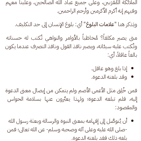
الملائكة المُقَرَبين، وعلى جميع عباد الله الصالحين، وعلينا معهم 
وفيهم إنه أكرم الأكرمين وأرحم الراحمين.
ويَذكر هنا "
علامات البلوغ
" أي: بلوغ الإنسان إلى حد التكليف.
متى يصير مكلفاً؟ مُخاطَباً بالأوامر والنواهي تُكتب له حسناته 
وتُكتب عليه سيئاته، ويصير نافذ القول ونافذ التصرف عندما يكون 
بالغاً عاقلاً، أي: 
إذا بلغ وهو عاقل.
وقد بلغته الدعوة.
فمن خُلِق مثل الأعمى الأصم ولم يتمكن من إيصال معنى الدعوة 
إليه، فلم تبلغه الدعوة؛ ولهذا يعبِّرون عنها بسلامة الحواس 
والمقصود:
أن يُتوصَّل إلى إفهامه بمعنى النبوة والرسالة وبعثة رسول الله
-صلى الله عليه وعلى آله وصحبه وسلم- عن الله تعالى؛ فمن
بلغه ذلك فقد بلغته الدعوة.